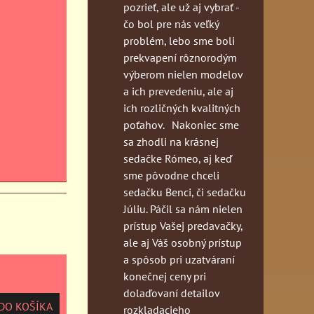
pozrieť, ale už aj vybrať -
čo bol pre nás veľký
problém, lebo sme boli
prekvapení rôznorodým
výberom nielen modelov
a ich prevedeniu, ale aj
ich rozličných kvalitných
poťahov. Nakoniec sme
sa zhodli na krásnej
sedačke Rómeo, aj keď
sme pôvodne chceli
sedačku Benci, či sedačku
Júliu. Páčil sa nám nielen
prístup Vašej predavačky,
ale aj Váš osobný prístup
a spôsob pri uzatváraní
konečnej ceny pri
dolaďovaní detailov
O KOŠÍKA
rozkladacieho