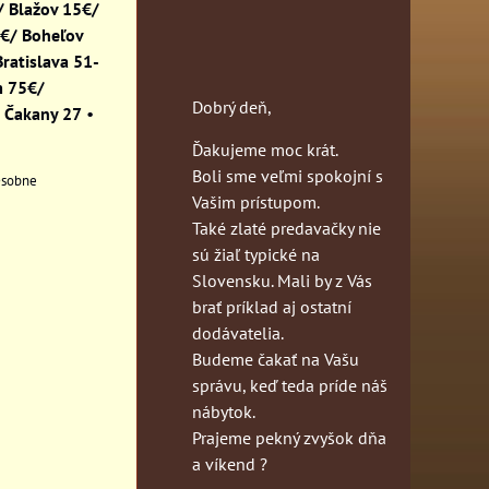
 Blažov 15€/
0€/ Boheľov
ratislava 51-
m 75€/
Dobrý deň,
 Čakany 27
•
Ďakujeme moc krát.
Boli sme veľmi spokojní s
sobne
Vašim prístupom.
Také zlaté predavačky nie
sú žiaľ typické na
Slovensku. Mali by z Vás
brať príklad aj ostatní
dodávatelia.
Budeme čakať na Vašu
správu, keď teda príde náš
nábytok.
Prajeme pekný zvyšok dňa
a víkend ?