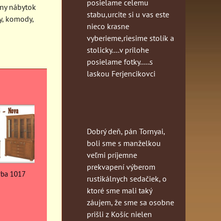
posielame celemu
lny nábytok
stabu,urcite si u vas este
y, komody,
nieco krasne
vyberieme,riesime stolík a
stolicky....v prilohe
posielame fotky.....s
laskou Ferjencikovci
Dobrý deň, pán Tornyai,
boli sme s manželkou
veľmi príjemne
prekvapení výberom
rba 1017
rustikálnych sedačiek, o
ktoré sme mali taký
záujem, že sme sa osobne
prišli z Košíc nielen