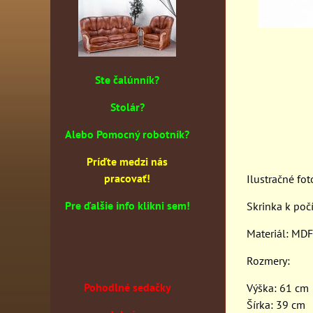
Ste čalúnník?
Stolár?
Alebo Pomocný robotník?
Príďte medzi nás
pracovať!
Ilustračné fot
Pre ďalšie info klikni sem!
Skrinka k poč
Materiál: MD
Rozmery:
Pohodlné sedačky
Výška: 61 cm
Šírka: 39 cm