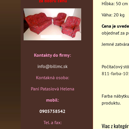
za dobrú cenu
Hĺbka: 50 cm
Váha: 20 kg
Cena je uved
objednať za p
Jemné zatvára
Kontakty do firmy:
info@billmc.sk
Počítačový st
811-farba-10
Kontakná osoba:
Pani Patasiová Helena
Farba nábytk
mobil:
produktu.
0905758542
Tel. a fax:
Viac z kategór