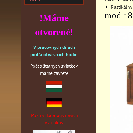
Rustikálny
mod.: 81
!Máme
otvorené!
V pracovných dňoch
podľa otváracích hodín
Počas štátnych sviatkov
máme zavreté
Pozri si katalógy našich
výrobkov