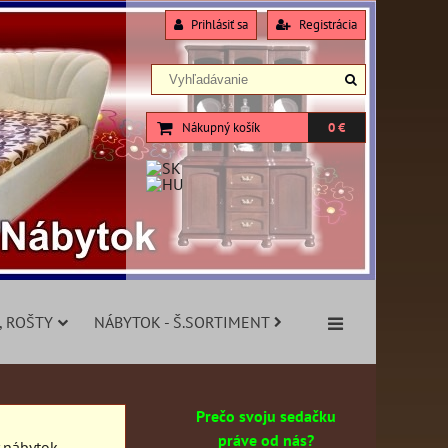
Prihlásiť sa
Registrácia
Nákupný košík
0 €
, ROŠTY
NÁBYTOK - Š.SORTIMENT
Prečo svoju sedačku
práve od nás?
y nábytok