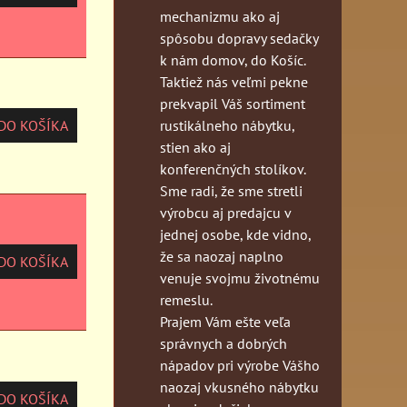
mechanizmu ako aj
spôsobu dopravy sedačky
k nám domov, do Košíc.
Taktiež nás veľmi pekne
prekvapil Váš sortiment
rustikálneho nábytku,
O KOŠÍKA
stien ako aj
konferenčných stolíkov.
Sme radi, že sme stretli
výrobcu aj predajcu v
jednej osobe, kde vidno,
že sa naozaj naplno
O KOŠÍKA
venuje svojmu životnému
remeslu.
Prajem Vám ešte veľa
správnych a dobrých
nápadov pri výrobe Vášho
naozaj vkusného nábytku
O KOŠÍKA