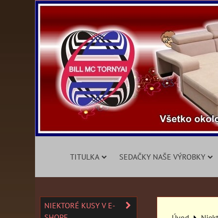
TITULKA
SEDAČKY NAŠE VÝROBKY
NIEKTORÉ KUSY V E-
SHOPE
Úvod
Niek