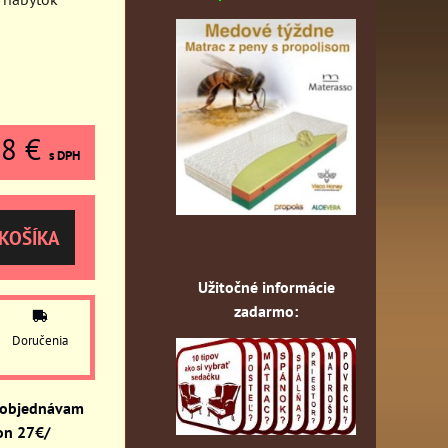
68 €
s DPH
KOŠÍKA
Užitočné informácie
zadarmo:
Doručenia
 objednávam
on 27€/