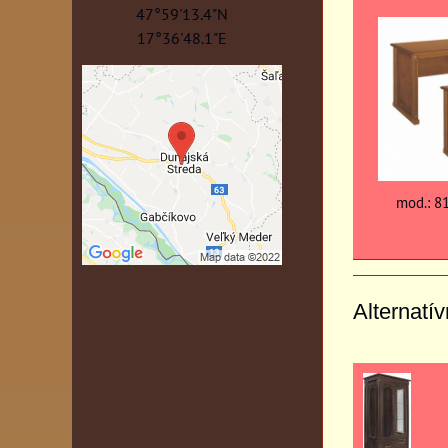
47°59'13.4"N
17°36'48.1"E
mod.: 8
Alternatí