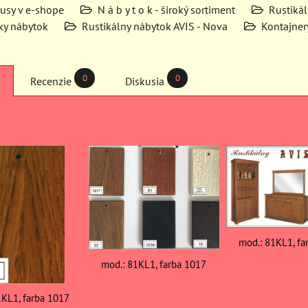
kusy v e-shope
N á b y t o k - široký sortiment
Rustiká
ky nábytok
Rustikálny nábytok AVIS - Nova
Kontajner
0
0
Recenzie
Diskusia
mod.: 81KL1, fa
mod.: 81KL1, farba 1017
1KL1, farba 1017