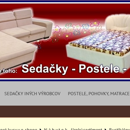
SEDAČKY INÝCH VÝROBCOV
POSTELE, POHOVKY, MATRACE
toré kusy v e-shope
N á b y t o k - široký sortiment
Rustikáln