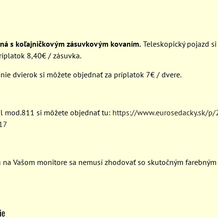
ená s koľajničkovým zásuvkovým kovaním.
Teleskopický pojazd s
ríplatok 8,40€ / zásuvka.
nie dvierok si môžete objednať za príplatok 7€ / dvere.
ôl mod.811 si môžete objednať tu:
https://www.eurosedacky.sk/p
17
u na Vašom monitore sa nemusí zhodovať so skutočným farebným
ie