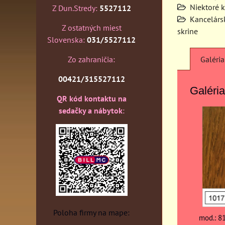
Niektoré 
Z Dun.Stredy:
5527112
Kancelárs
Z ostatných miest
skrine
Slovenska:
031/5527112
Zo zahraničia:
Galéria
00421/315527112
Galéria
QR kód kontaktu na
sedačky a nábytok
:
Poloha firmy na mape:
mod.: 8