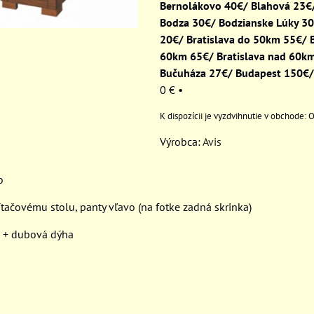
Bernolákovo 40€/ Blahová 23€/
Bodza 30€/ Bodzianske Lúky 3
20€/ Bratislava do 50km 55€/ B
60km 65€/ Bratislava nad 60k
Bučuháza 27€/ Budapest 150€/
0 €
•
O
Výrobca:
Avis
o
ítačovému stolu, panty vľavo (na fotke zadná skrinka)
F + dubová dýha