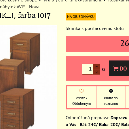
 nábytok AVIS - Nova
KL1, farba 1017
NA OBJEDNÁVKU
Skrinka k počítačovému stolu
2
DO 
ks
Pridať k
Pridať do
Obľúbeným
zoznamu
Dopravu
u Vás - Báč-24€/ Baka-20€/ Bal