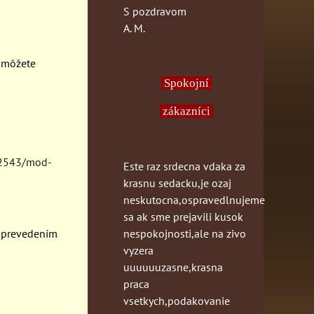
S pozdravom
A. M.
i môžete
Spokojní
zákazníci
/2543/mod-
Este raz srdecna vdaka za
krasnu sedacku,je ozaj
neskutocna,ospravedlnujeme
sa ak sme prejavili kusok
nespokojnosti,ale na zivo
 prevedením
vyzera
uuuuuuzasne,krasna
praca
vsetkych,podakovanie