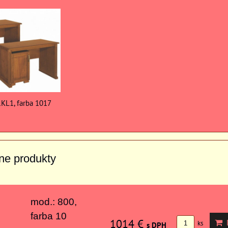
1KL1, farba 1017
vne produkty
mod.: 800,
farba 10
1014 €
D
ks
s DPH