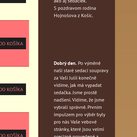
ako aj sedačiek.
S pozdravom rodina
Hojnošova z Košíc.
O KOŠÍKA
Dobrý den.
Po výměně
naší staré sedací soupravy
za Vaši Julii konečně
vidíme, jak má vypadat
O KOŠÍKA
sedačka. Jsme prostě
nadšeni. Vidíme, že jsme
vybrali správně. Prvním
impulzem pro výběr byly
pro nás Vaše vebové
stránky, které jsou velmi
O KOŠÍKA
precizně provedené a