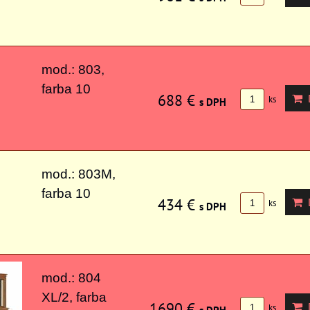
mod.: 803,
farba 10
688 €
D
ks
s DPH
mod.: 803M,
farba 10
434 €
D
ks
s DPH
mod.: 804
XL/2, farba
1690 €
D
ks