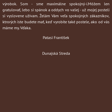
výrobok. Som - sme maximálne spokojný-í.Môžem len
gratulovať, lebo si spánok a oddych vo vašej - už mojej posteli
si vyslovene užívam. Želám Vám veľa spokojných zákazníkov,
ktrorých iste budete mať, keď vyrobíte také postele, ako od vás
máme my. Vďaka.
Patasi František
Dunajská Streda