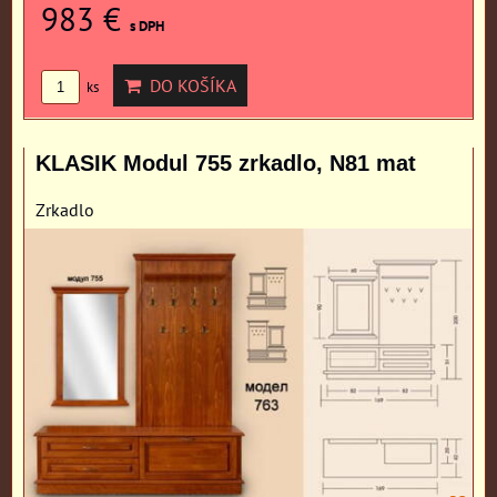
983 €
s DPH
DO KOŠÍKA
ks
KLASIK Modul 755 zrkadlo, N81 mat
Zrkadlo