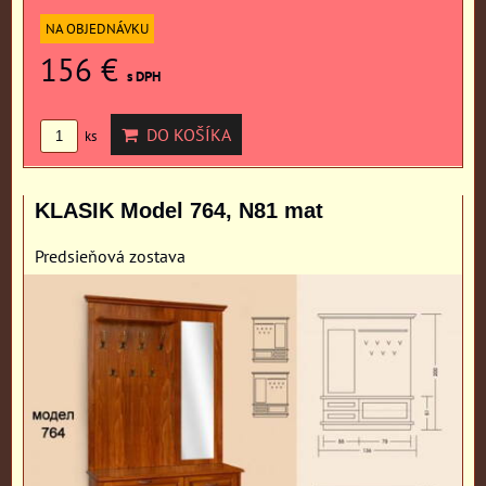
NA OBJEDNÁVKU
156 €
s DPH
DO KOŠÍKA
ks
KLASIK Model 764, N81 mat
Predsieňová zostava