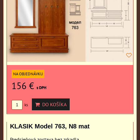
NA OBJEDNÁVKU
156 €
s DPH
DO KOŠÍKA
ks
KLASIK Model 763, N8 mat
Predsieňová zostava bez zrkadla