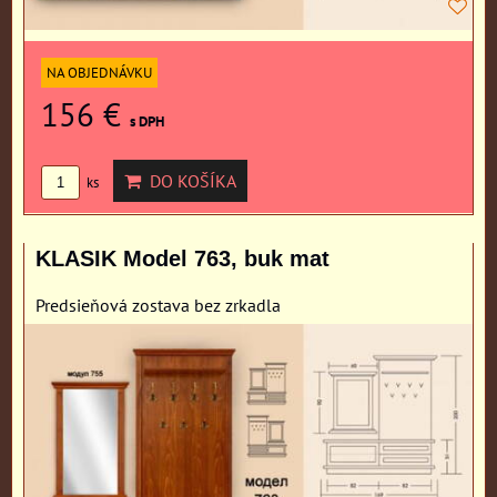
NA OBJEDNÁVKU
156 €
s DPH
DO KOŠÍKA
ks
KLASIK Model 763, buk mat
Predsieňová zostava bez zrkadla