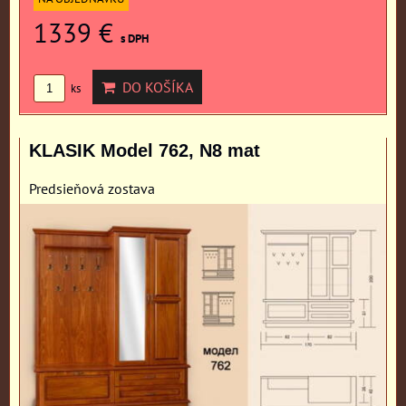
1339 €
s DPH
DO KOŠÍKA
ks
KLASIK Model 762, N8 mat
Predsieňová zostava