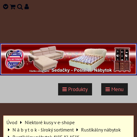
Produkty
Menu
Úvod
Niektoré kusy v e-shope
N á b y t o k - široký sortiment
Rustikálny nábytok
Rustikálny nábytok AVIS KLASIK