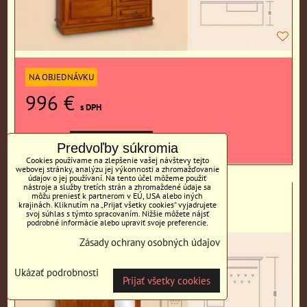
NA OBJEDNÁVKU
996 €
s DPH
DO KOŠÍKA
ks
Predvoľby súkromia
Cookies používame na zlepšenie vašej návštevy tejto
webovej stránky, analýzu jej výkonnosti a zhromažďovanie
údajov o jej používaní. Na tento účel môžeme použiť
nástroje a služby tretích strán a zhromaždené údaje sa
KLASIK Model 764, buk mat
môžu preniesť k partnerom v EÚ, USA alebo iných
krajinách. Kliknutím na „Prijať všetky cookies“ vyjadrujete
svoj súhlas s týmto spracovaním. Nižšie môžete nájsť
Predsieňová zostava
podrobné informácie alebo upraviť svoje preferencie.
Zásady ochrany osobných údajov
Ukázať podrobnosti
Prijať všetky cookies