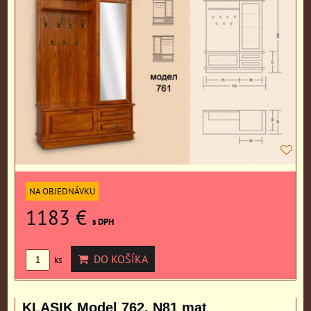
NA OBJEDNÁVKU
1183 €
s DPH
DO KOŠÍKA
ks
KLASIK Model 762, N81 mat