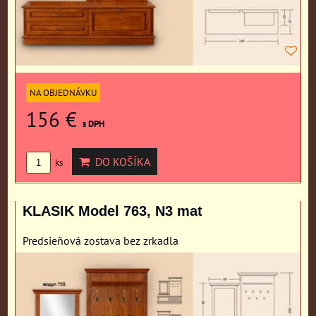
NA OBJEDNÁVKU
156 €
s DPH
DO KOŠÍKA
ks
KLASIK Model 763, N3 mat
Predsieňová zostava bez zrkadla