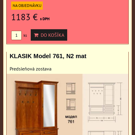
NA OBJEDNÁVKU
1183 €
s DPH
DO KOŠÍKA
ks
KLASIK Model 761, N2 mat
Predsieňová zostava