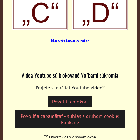
Na výstave o nás:
Videá Youtube sú blokované Voľbami súkromia
Prajete si načítať Youtube video?
Povoliť tentokrát
Povoliť a zapamätať - súhlas s druhom cookie:
Funkčné
Otvoriť video v novom okne