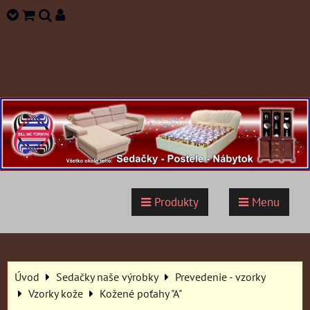
Produkty
Menu
Úvod
Sedačky naše výrobky
Prevedenie - vzorky
Vzorky kože
Kožené poťahy "A"