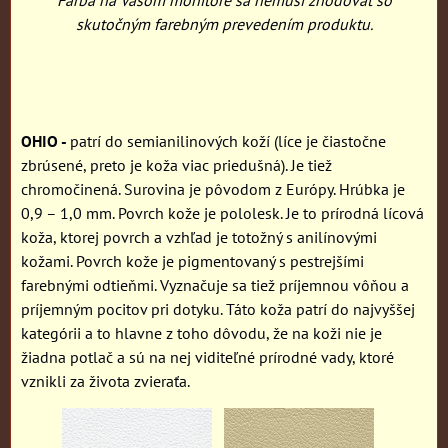
Farba na Vašom monitore sa nemusí zhodovať so
skutočným farebným prevedením produktu.
OHIO -
patrí do semianilinových koží (líce je čiastočne
zbrúsené, preto je koža viac priedušná). Je tiež
chromočinená. Surovina je pôvodom z Európy. Hrúbka je
0,9 – 1,0 mm. Povrch kože je pololesk. Je to prírodná lícová
koža, ktorej povrch a vzhľad je totožný s anilínovými
kožami. Povrch kože je pigmentovaný s pestrejšími
farebnými odtieňmi. Vyznačuje sa tiež príjemnou vôňou a
príjemným pocitov pri dotyku. Táto koža patrí do najvyššej
kategórii a to hlavne z toho dôvodu, že na koži nie je
žiadna potlač a sú na nej viditeľné prírodné vady, ktoré
vznikli za života zvieraťa.