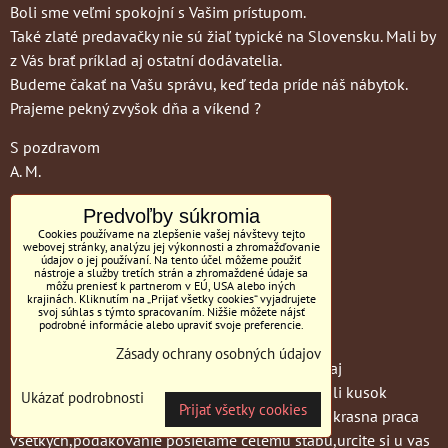
Boli sme veľmi spokojní s Vašim prístupom.
Také zlaté predavačky nie sú žiaľ typické na Slovensku. Mali by
z Vás brať príklad aj ostatní dodávatelia.
Budeme čakať na Vašu správu, keď teda príde náš nábytok.
Prajeme pekný zvyšok dňa a víkend ?
S pozdravom
A. M.
Predvoľby súkromia
Cookies používame na zlepšenie vašej návštevy tejto
webovej stránky, analýzu jej výkonnosti a zhromažďovanie
Spokojní
údajov o jej používaní. Na tento účel môžeme použiť
nástroje a služby tretích strán a zhromaždené údaje sa
môžu preniesť k partnerom v EÚ, USA alebo iných
zákazníci
krajinách. Kliknutím na „Prijať všetky cookies“ vyjadrujete
svoj súhlas s týmto spracovaním. Nižšie môžete nájsť
podrobné informácie alebo upraviť svoje preferencie.
Zásady ochrany osobných údajov
Este raz srdecna vdaka za krasnu sedacku,je ozaj
neskutocna,ospravedlnujeme sa ak sme prejavili kusok
Ukázať podrobnosti
Prijať všetky cookies
nespokojnosti,ale na zivo vyzera uuuuuuzasne,krasna praca
vsetkych,podakovanie posielame celemu stabu,urcite si u vas