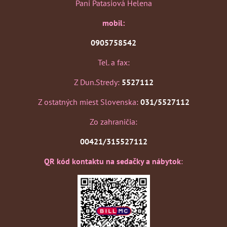
Pani Patasiová Helena
mobil:
0905758542
Tel. a fax:
Z Dun.Stredy:
5527112
Z ostatných miest Slovenska:
031/5527112
Zo zahraničia:
00421/315527112
QR kód kontaktu na sedačky a nábytok
: