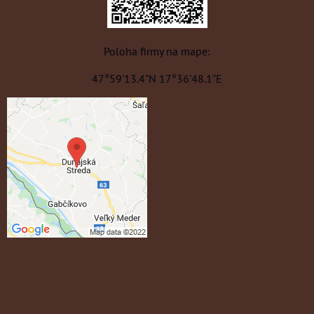
Poloha firmy na mape:
47°59'13.4"N 17°36'48.1"E