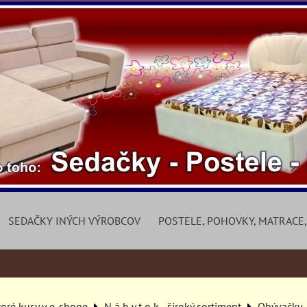
SEDAČKY INÝCH VÝROBCOV
POSTELE, POHOVKY, MATRACE,
toré kusy v e-shope
N á b y t o k - široký sortiment
Obývačky