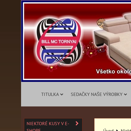
TITULKA
SEDAČKY NAŠE VÝROBKY
NIEKTORÉ KUSY V E-
SHOPE
Úvod
Niek