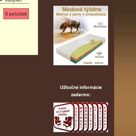
0
položiek
Užitočné informácie
zadarmo: