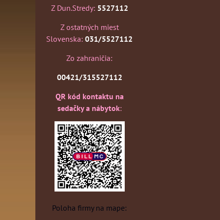
Z Dun.Stredy:
5527112
Z ostatných miest
Slovenska:
031/5527112
Zo zahraničia:
00421/315527112
QR kód kontaktu na
sedačky a nábytok
:
Poloha firmy na mape: