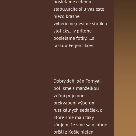
posielame celemu
stabu,urcite si u vas este
nieco krasne
vyberieme,riesime stolík a
stolicky....v prilohe
posielame fotky.....s
laskou Ferjencikovci
Dobrý deň, pán Tornyai,
boli sme s manželkou
veľmi príjemne
prekvapení výberom
rustikálnych sedačiek, o
ktoré sme mali taký
záujem, že sme sa osobne
prišli z Košíc nielen