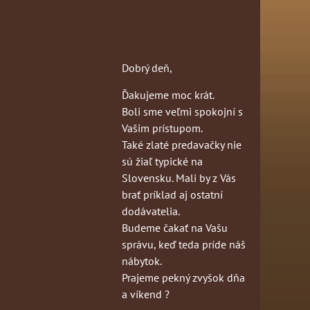
Dobrý deň,
Ďakujeme moc krát.
Boli sme veľmi spokojní s
Vašim prístupom.
Také zlaté predavačky nie
sú žiaľ typické na
Slovensku. Mali by z Vás
brať príklad aj ostatní
dodávatelia.
Budeme čakať na Vašu
správu, keď teda príde náš
nábytok.
Prajeme pekný zvyšok dňa
a víkend ?