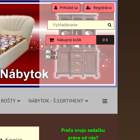
Prihlásiť sa
Registrácia
Nákupný košík
0 €
 ROŠTY
NÁBYTOK - Š.SORTIMENT
Prečo svoju sedačku
práve od nás?
Kaspian