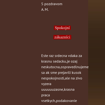
S pozdravom
A. M.
Spokojní
zákazníci
Este raz srdecna vdaka za
krasnu sedacku,je ozaj
neskutocna,ospravedlnujeme
sa ak sme prejavili kusok
nespokojnosti,ale na zivo
vyzera
uuuuuuzasne,krasna
praca
vsetkych,podakovanie