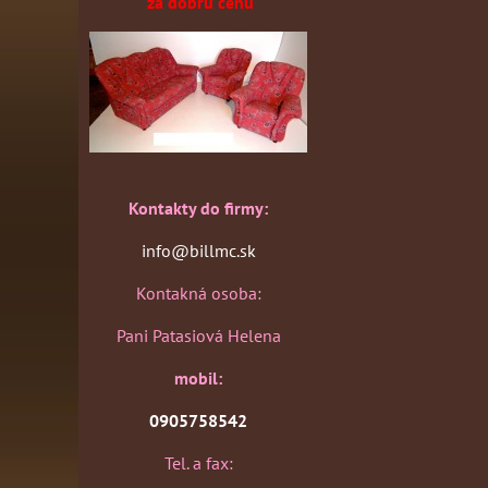
za dobrú cenu
Kontakty do firmy:
info@billmc.sk
Kontakná osoba:
Pani Patasiová Helena
mobil:
0905758542
Tel. a fax: