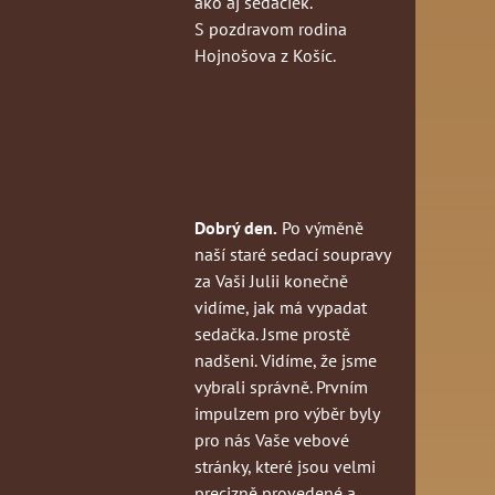
ako aj sedačiek.
S pozdravom rodina
Hojnošova z Košíc.
Dobrý den.
Po výměně
naší staré sedací soupravy
za Vaši Julii konečně
vidíme, jak má vypadat
sedačka. Jsme prostě
nadšeni. Vidíme, že jsme
vybrali správně. Prvním
impulzem pro výběr byly
pro nás Vaše vebové
stránky, které jsou velmi
precizně provedené a