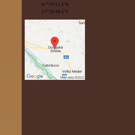
47°59'13.4"N
17°36'48.1"E