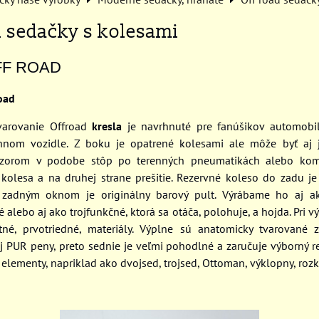
d sedačky s kolesami
OFF ROAD
oad
varovanie Offroad
kresla
je navrhnuté pre fanúšikov automobil
énnom vozidle. Z boku je opatrené kolesami ale môže byť aj
vzorom v podobe stôp po terenných pneumatikách alebo kom
 kolesa a na druhej strane prešitie. Rezervné koleso do zadu je 
 zadným oknom je originálny barový pult. Výrábame ho aj 
alebo aj ako trojfunkčné, ktorá sa otáča, polohuje, a hojda. Pri v
itné, prvotriedné, materiály. Výplne sú anatomicky tvarované z
ej PUR peny, preto sednie je veľmi pohodlné a zaručuje výborný r
elementy, napriklad ako dvojsed, trojsed, Ottoman, výklopny, rozk