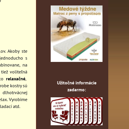
ov. Akoby ste
 jednoducho s
binovane, na
tiež voliteľná
ako
relaxačné
,
Užitočné informácie
ýrobe kostry sú
zadarmo:
 dlhotrvácnej
elax. Vyrobime
ladací atd.