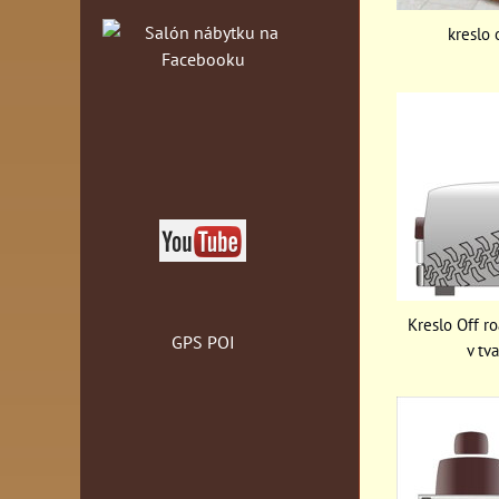
kreslo 
Kreslo Off r
GPS POI
v tv