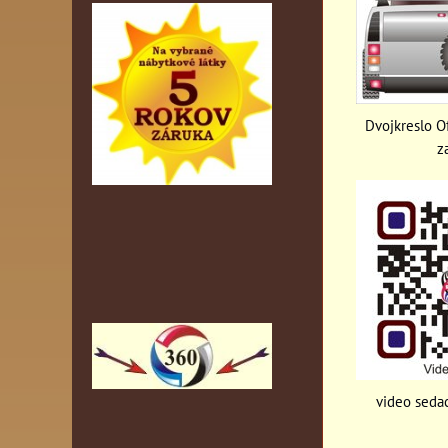
Dvojkreslo Of
z
video sedac