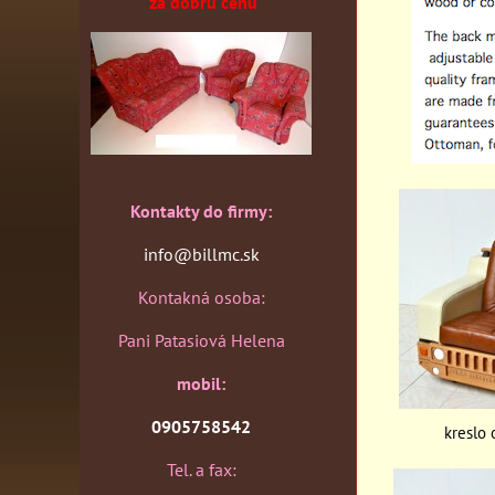
za dobrú cenu
Kontakty do firmy:
info@billmc.sk
Kontakná osoba:
Pani Patasiová Helena
mobil:
0905758542
kreslo 
Tel. a fax: