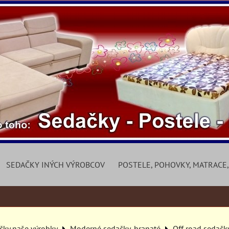
SEDAČKY INÝCH VÝROBCOV
POSTELE, POHOVKY, MATRACE,
čky naše výrobky
Moderné sedačky, hranaté
Off road sedačk