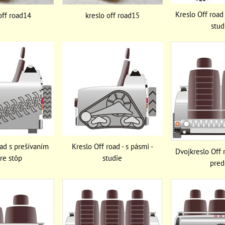
Kreslo Off road 
off road14
kreslo off road15
stud
oad s prešívaním
Kreslo Off road - s pásmi -
Dvojkreslo Off r
are stôp
studie
pred