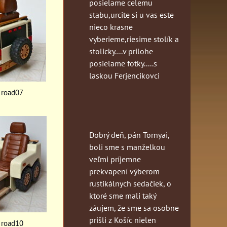
posielame celemu
stabu,urcite si u vas este
nieco krasne
vyberieme,riesime stolík a
stolicky....v prilohe
posielame fotky.....s
laskou Ferjencikovci
f road07
Dobrý deň, pán Tornyai,
boli sme s manželkou
veľmi príjemne
prekvapení výberom
rustikálnych sedačiek, o
ktoré sme mali taký
záujem, že sme sa osobne
prišli z Košíc nielen
f road10