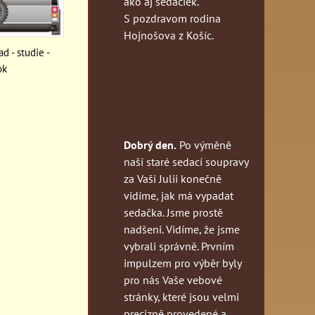
ako aj sedačiek.
S pozdravom rodina
Hojnošova z Košíc.
ad - studie -
ok
Dobrý den.
Po výměně
naší staré sedací soupravy
za Vaši Julii konečně
vidíme, jak má vypadat
sedačka. Jsme prostě
nadšeni. Vidíme, že jsme
vybrali správně. Prvním
impulzem pro výběr byly
pro nás Vaše vebové
stránky, které jsou velmi
precizně provedené a