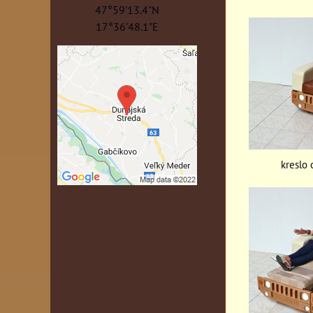
47°59'13.4"N
17°36'48.1"E
kreslo 