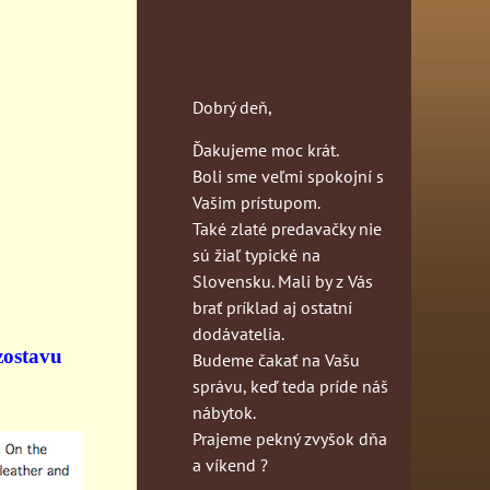
Dobrý deň,
Ďakujeme moc krát.
Boli sme veľmi spokojní s
Vašim prístupom.
Také zlaté predavačky nie
sú žiaľ typické na
Slovensku. Mali by z Vás
brať príklad aj ostatní
dodávatelia.
zostavu
Budeme čakať na Vašu
správu, keď teda príde náš
nábytok.
Prajeme pekný zvyšok dňa
a víkend ?