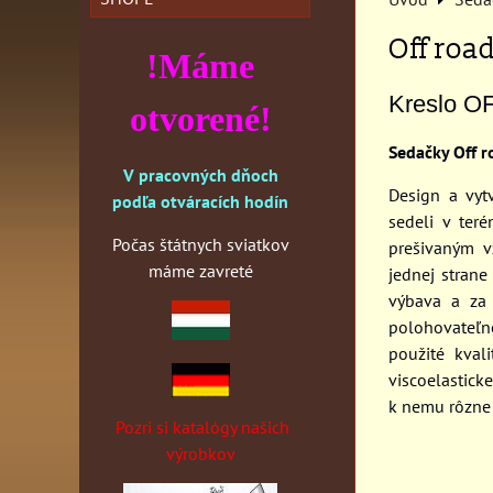
Off roa
!Máme
Kreslo 
otvorené!
Sedačky Off r
V pracovných dňoch
Design a vyt
podľa otváracích hodín
sedeli v ter
Počas štátnych sviatkov
prešivaným 
máme zavreté
jednej strane
výbava a za
polohovateľné 
použité kval
viscoelastick
k nemu rôzne 
Pozri si katalógy našich
výrobkov