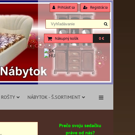
Prihlásiť sa
Registrácia
Nákupný košík
0 €
 ROŠTY
NÁBYTOK - Š.SORTIMENT
Prečo svoju sedačku
práve od nás?
y