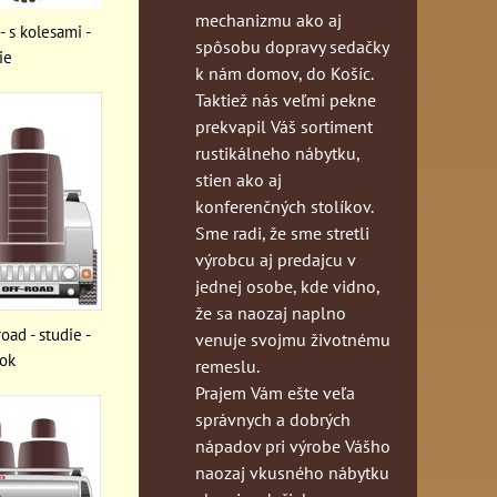
mechanizmu ako aj
- s kolesami -
spôsobu dopravy sedačky
ie
k nám domov, do Košíc.
Taktiež nás veľmi pekne
prekvapil Váš sortiment
rustikálneho nábytku,
stien ako aj
konferenčných stolíkov.
Sme radi, že sme stretli
výrobcu aj predajcu v
jednej osobe, kde vidno,
že sa naozaj naplno
oad - studie -
venuje svojmu životnému
ok
remeslu.
Prajem Vám ešte veľa
správnych a dobrých
nápadov pri výrobe Vášho
naozaj vkusného nábytku