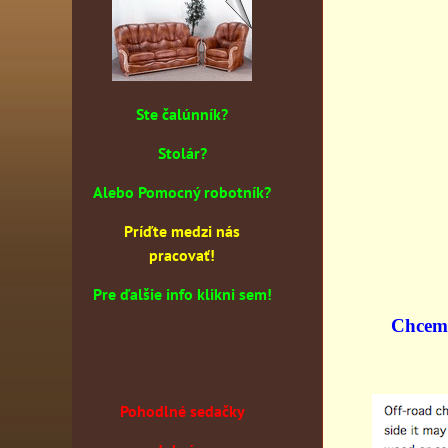
Ste čalúnník?
Stolár?
Alebo Pomocný robotník?
Príďte medzi nás
pracovať!
Pre ďalšie info klikni sem!
Chcem 
Pohodlné sedačky