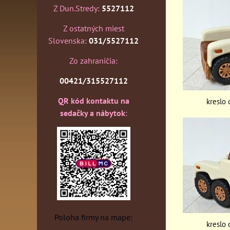
Z Dun.Stredy:
5527112
Z ostatných miest
Slovenska:
031/5527112
Zo zahraničia:
00421/315527112
QR kód kontaktu na
kreslo 
sedačky a nábytok
:
Poloha firmy na mape:
kreslo 