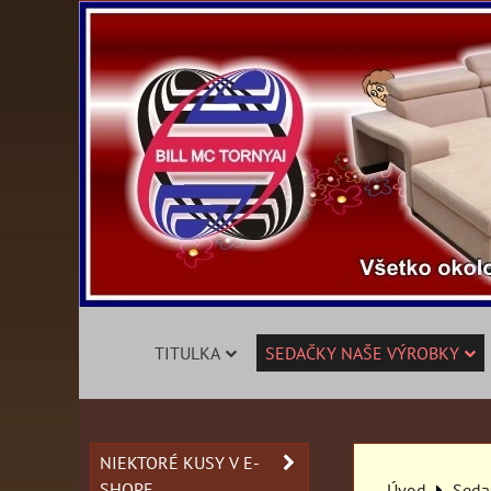
TITULKA
SEDAČKY NAŠE VÝROBKY
NIEKTORÉ KUSY V E-
SHOPE
Úvod
Seda