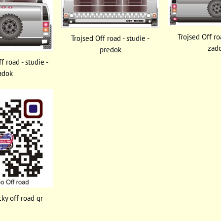
Trojsed Off ro
Trojsed Off road - studie -
zad
predok
f road - studie -
adok
ky off road qr