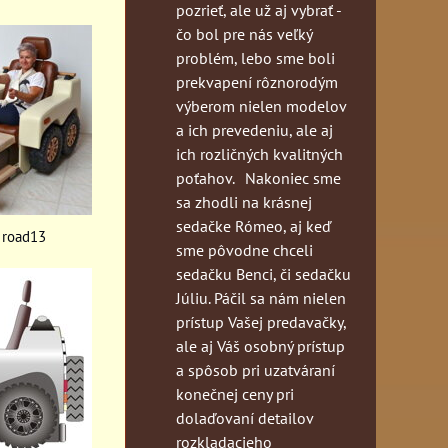
pozrieť, ale už aj vybrať -
čo bol pre nás veľký
problém, lebo sme boli
prekvapení rôznorodým
výberom nielen modelov
a ich prevedeniu, ale aj
ich rozličných kvalitných
poťahov. Nakoniec sme
sa zhodli na krásnej
sedačke Rómeo, aj keď
f road13
sme pôvodne chceli
sedačku Benci, či sedačku
Júliu. Páčil sa nám nielen
prístup Vašej predavačky,
ale aj Váš osobný prístup
a spôsob pri uzatváraní
konečnej ceny pri
dolaďovaní detailov
rozkladacieho