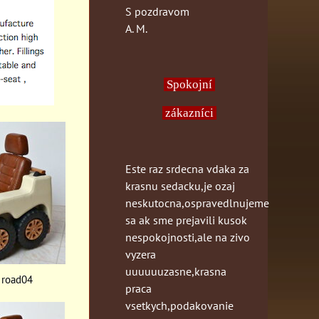
S pozdravom
A. M.
Spokojní
zákazníci
Este raz srdecna vdaka za
krasnu sedacku,je ozaj
neskutocna,ospravedlnujeme
sa ak sme prejavili kusok
nespokojnosti,ale na zivo
vyzera
uuuuuuzasne,krasna
f road04
praca
vsetkych,podakovanie