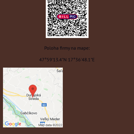
Poloha firmy na mape:
47°59'13.4"N 17°36'48.1"E