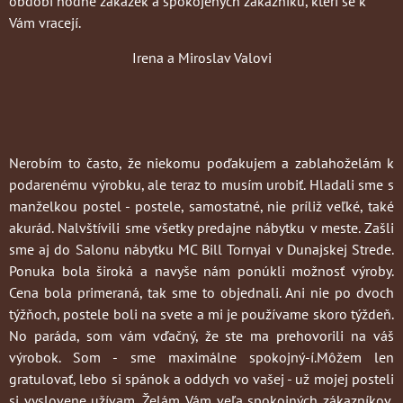
období hodně zakázek a spokojených zákazníků, kteří se k
Vám vracejí.
Irena a Miroslav Valovi
Nerobím to často
, že niekomu poďakujem a zablahoželám k
podarenému výrobku, ale teraz to musím urobiť. Hladali sme s
manželkou postel - postele, samostatné, nie príliž veľké, také
akurád. Nalvštívili sme všetky predajne nábytku v meste. Zašli
sme aj do Salonu nábytku MC Bill Tornyai v Dunajskej Strede.
Ponuka bola široká a navyše nám ponúkli možnosť výroby.
Cena bola primeraná, tak sme to objednali. Ani nie po dvoch
týžňoch, postele boli na svete a mi je používame skoro týždeň.
No paráda, som vám vďačný, že ste ma prehovorili na váš
výrobok. Som - sme maximálne spokojný-í.Môžem len
gratulovať, lebo si spánok a oddych vo vašej - už mojej posteli
si vyslovene užívam. Želám Vám veľa spokojných zákazníkov,