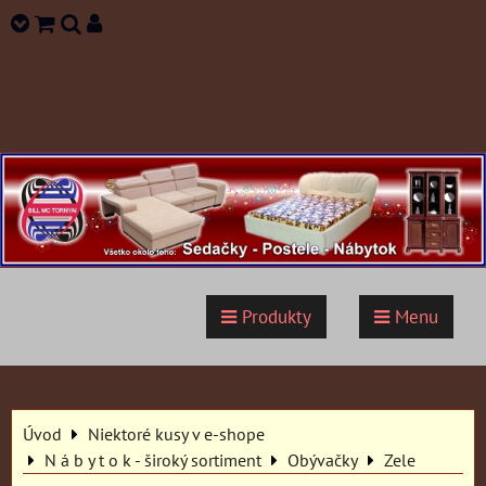
Produkty
Menu
Úvod
Niektoré kusy v e-shope
N á b y t o k - široký sortiment
Obývačky
Zele