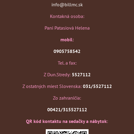
info@billmc.sk
Kontakná osoba:
Pani Patasiová Helena
mobil:
0905758542
Tel. a fax:
Z Dun.Stredy:
5527112
Z ostatných miest Slovenska:
031/5527112
Zo zahraničia:
00421/315527112
QR kód kontaktu na sedačky a nábytok
: