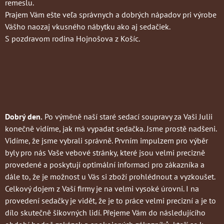
remeslu.
Prajem Vám ešte veľa správnych a dobrých nápadov pri výrobe
Vášho naozaj vkusného nábytku ako aj sedačiek.
S pozdravom rodina Hojnošova z Košíc.
Dobrý den.
Po výměně naší staré sedací soupravy za Vaši Julii
konečně vidíme, jak má vypadat sedačka. Jsme prostě nadšeni.
Vidíme, že jsme vybrali správně. Prvním impulzem pro výběr
byly pro nás Vaše vebové stránky, které jsou velmi precizně
provedené a poskytují optimální informaci pro zákazníka a
dále to, že je možnost u Vás si zboží prohlédnout a vyzkoušet.
Celkový dojem z Vaší firmy je na velmi vysoké úrovni. I na
provedení sedačky je vidět, že je to práce velmi precizní a je to
dílo skutečně šikovných lidí. Přejeme Vám do následujícího