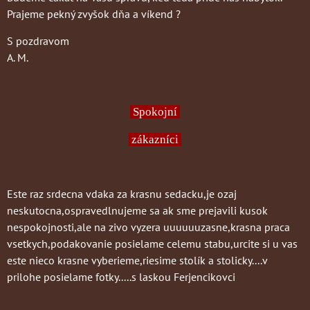
Prajeme pekný zvyšok dňa a víkend ?
S pozdravom
A. M.
Spokojní
zákazníci
Este raz srdecna vdaka za krasnu sedacku,je ozaj
neskutocna,ospravedlnujeme sa ak sme prejavili kusok
nespokojnosti,ale na zivo vyzera uuuuuuzasne,krasna praca
vsetkych,podakovanie posielame celemu stabu,urcite si u vas
este nieco krasne vyberieme,riesime stolík a stolicky....v
prilohe posielame fotky.....s laskou Ferjencikovci