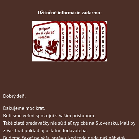
Užitočné informácie zadarmo:
Dobrý deň,
Ďakujeme moc krát.
Boli sme veľmi spokojní s Vašim prístupom.
Také zlaté predavačky nie sú žiaľ typické na Slovensku. Mali by
z Vás brať príklad aj ostatní dodávatelia.
Budeme čakať na Vašu správu, keď teda príde náš nábytok.