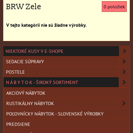
BRW Zele
0
položiek
NIEKTORÉ KUSY V E-SHOPE
SEDACIE SÚPRAVY
POSTELE
N Á B Y T O K - ŠIROKÝ SORTIMENT
AKCIOVÝ NÁBYTOK
RUSTIKÁLNY NÁBYTOK
POĽOVNÍCKY NÁBYTOK - SLOVENSKÉ VÝROBKY
PREDSIENE