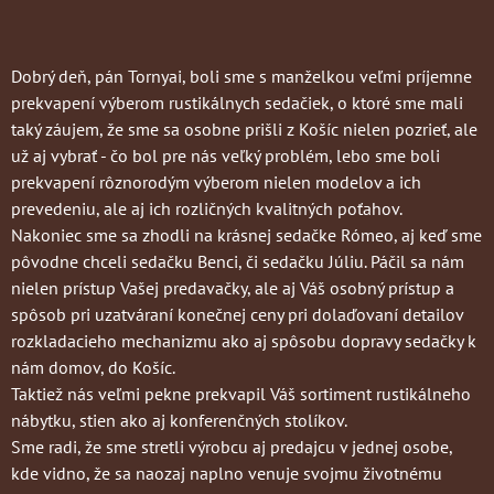
Dobrý deň, pán Tornyai, boli sme s manželkou veľmi príjemne
prekvapení výberom rustikálnych sedačiek, o ktoré sme mali
taký záujem, že sme sa osobne prišli z Košíc nielen pozrieť, ale
už aj vybrať - čo bol pre nás veľký problém, lebo sme boli
prekvapení rôznorodým výberom nielen modelov a ich
prevedeniu, ale aj ich rozličných kvalitných poťahov.
Nakoniec sme sa zhodli na krásnej sedačke Rómeo, aj keď sme
pôvodne chceli sedačku Benci, či sedačku Júliu. Páčil sa nám
nielen prístup Vašej predavačky, ale aj Váš osobný prístup a
spôsob pri uzatváraní konečnej ceny pri dolaďovaní detailov
rozkladacieho mechanizmu ako aj spôsobu dopravy sedačky k
nám domov, do Košíc.
Taktiež nás veľmi pekne prekvapil Váš sortiment rustikálneho
nábytku, stien ako aj konferenčných stolíkov.
Sme radi, že sme stretli výrobcu aj predajcu v jednej osobe,
kde vidno, že sa naozaj naplno venuje svojmu životnému