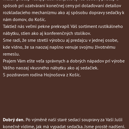
spôsob pri uzatváraní konečnej ceny pri dolaďovaní detailov
rozkladacieho mechanizmu ako aj spôsobu dopravy sedačky k
nám domov, do Košíc.
Taktiež nás veľmi pekne prekvapil Váš sortiment rustikálneho
nábytku, stien ako aj konferenčných stolíkov.
Sme radi, že sme stretli výrobcu aj predajcu v jednej osobe,
kde vidno, že sa naozaj naplno venuje svojmu životnému
remeslu.
Prajem Vám ešte veľa správnych a dobrých nápadov pri výrobe
Vášho naozaj vkusného nábytku ako aj sedačiek.
S pozdravom rodina Hojnošova z Košíc.
Dobrý den.
Po výměně naší staré sedací soupravy za Vaši Julii
konečně vidíme, jak má vypadat sedačka. Jsme prostě nadšeni.