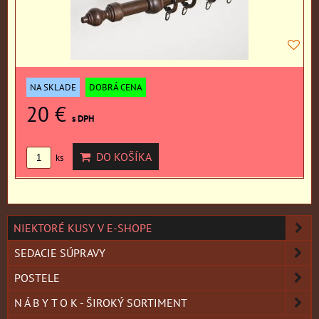
NA SKLADE
DOBRÁ CENA
20 €
s DPH
DO KOŠÍKA
ks
NIEKTORÉ KUSY V E-SHOPE
SEDACIE SÚPRAVY
POSTELE
N Á B Y T O K - ŠIROKÝ SORTIMENT