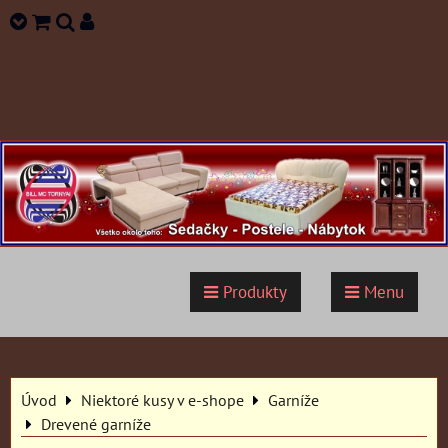
Produkty
Menu
Úvod
Niektoré kusy v e-shope
Garníže
Drevené garníže