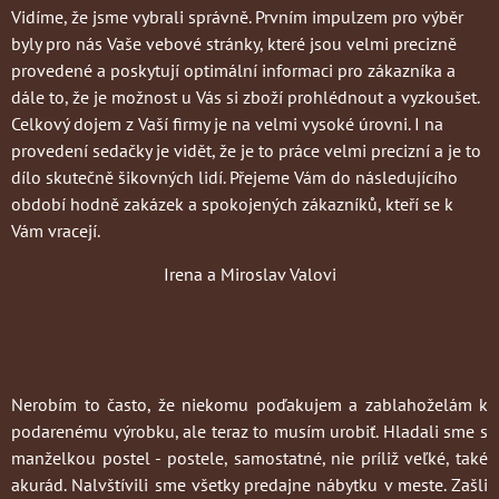
Vidíme, že jsme vybrali správně. Prvním impulzem pro výběr
byly pro nás Vaše vebové stránky, které jsou velmi precizně
provedené a poskytují optimální informaci pro zákazníka a
dále to, že je možnost u Vás si zboží prohlédnout a vyzkoušet.
Celkový dojem z Vaší firmy je na velmi vysoké úrovni. I na
provedení sedačky je vidět, že je to práce velmi precizní a je to
dílo skutečně šikovných lidí. Přejeme Vám do následujícího
období hodně zakázek a spokojených zákazníků, kteří se k
Vám vracejí.
Irena a Miroslav Valovi
Nerobím to často
, že niekomu poďakujem a zablahoželám k
podarenému výrobku, ale teraz to musím urobiť. Hladali sme s
manželkou postel - postele, samostatné, nie príliž veľké, také
akurád. Nalvštívili sme všetky predajne nábytku v meste. Zašli