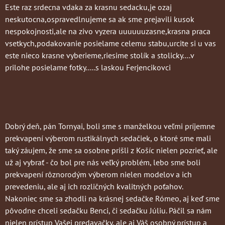
Este raz srdecna vdaka za krasnu sedacku,je ozaj
neskutocna,ospravedlnujeme sa ak sme prejavili kusok
nespokojnosti,ale na zivo vyzera uuuuuuzasne,krasna praca
vsetkych,podakovanie posielame celemu stabu,urcite si u vas
este nieco krasne vyberieme,riesime stolík a stolicky....v
prilohe posielame fotky.....s laskou Ferjencikovci
Dobrý deň, pán Tornyai, boli sme s manželkou veľmi príjemne
prekvapení výberom rustikálnych sedačiek, o ktoré sme mali
taký záujem, že sme sa osobne prišli z Košíc nielen pozrieť, ale
už aj vybrať - čo bol pre nás veľký problém, lebo sme boli
prekvapení rôznorodým výberom nielen modelov a ich
prevedeniu, ale aj ich rozličných kvalitných poťahov.
Nakoniec sme sa zhodli na krásnej sedačke Rómeo, aj keď sme
pôvodne chceli sedačku Benci, či sedačku Júliu. Páčil sa nám
nielen prístup Vašej predavačky, ale aj Váš osobný prístup a