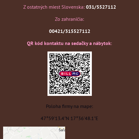
Z ostatných miest Slovenska:
031/5527112
Zo zahraničia:
00421/315527112
QR kód kontaktu na sedačky a nábytok
:
Poloha firmy na mape:
47°59'13.4"N 17°36'48.1"E