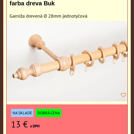
farba dreva Buk
Garniža drevená Ø 28mm jednotyčová
NA SKLADE
DOBRÁ CENA
13 €
s DPH