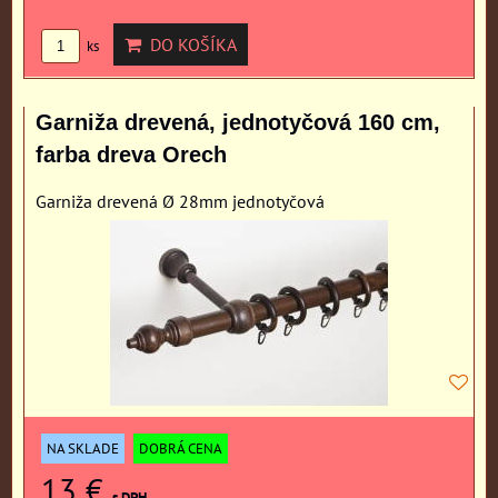
DO KOŠÍKA
ks
Garniža drevená, jednotyčová 160 cm,
farba dreva Orech
Garniža drevená Ø 28mm jednotyčová
NA SKLADE
DOBRÁ CENA
13 €
s DPH