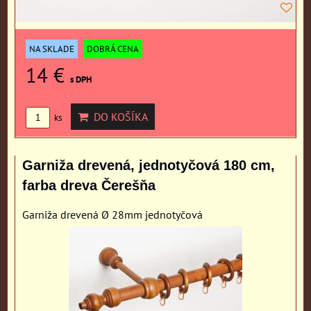
NA SKLADE
DOBRÁ CENA
14 €
s DPH
DO KOŠÍKA
ks
Garniža drevená, jednotyčová 180 cm,
farba dreva Čerešňa
Garniža drevená Ø 28mm jednotyčová