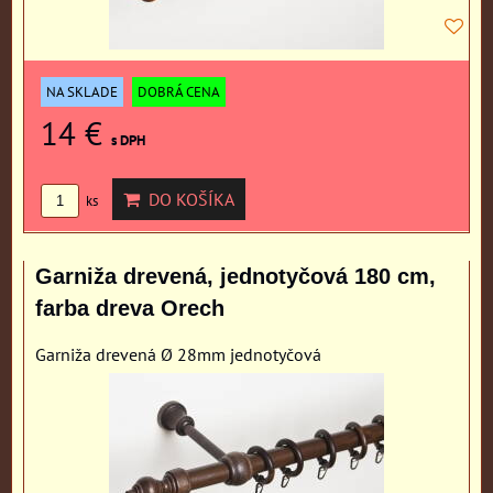
NA SKLADE
DOBRÁ CENA
14 €
s DPH
DO KOŠÍKA
ks
Garniža drevená, jednotyčová 180 cm,
farba dreva Orech
Garniža drevená Ø 28mm jednotyčová