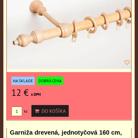
NA SKLADE
DOBRÁ CENA
12 €
s DPH
DO KOŠÍKA
ks
Garniža drevená, jednotyčová 160 cm,