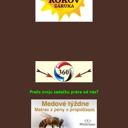
Prečo svoju sedačku práve od nás?