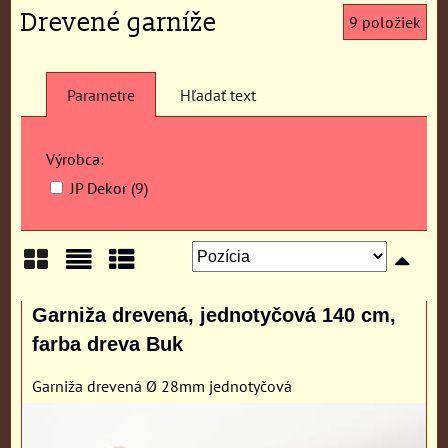
Drevené garníže
9
položiek
Parametre
Hľadať text
Výrobca:
JP Dekor (9)
Mriežka
Zoznam
Tabuľka
Garniža drevená, jednotyčová 140 cm,
farba dreva Buk
Garniža drevená Ø 28mm jednotyčová