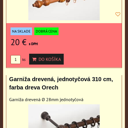
NA SKLADE
DOBRÁ CENA
20 €
s DPH
DO KOŠÍKA
ks
Garniža drevená, jednotyčová 310 cm,
farba dreva Orech
Garniža drevená Ø 28mm jednotyčová