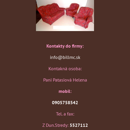
Kontakty do firmy:
info@billmc.sk
Kontakná osoba:
Pani Patasiová Helena
mobil:
0905758542
Tel. a fax:
Z Dun.Stredy:
5527112