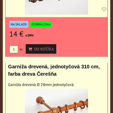
NA SKLADE
DOBRÁ CENA
14 €
s DPH
DO KOŠÍKA
ks
Garniža drevená, jednotyčová 310 cm,
farba dreva Čerešňa
Garniža drevená Ø 28mm jednotyčová