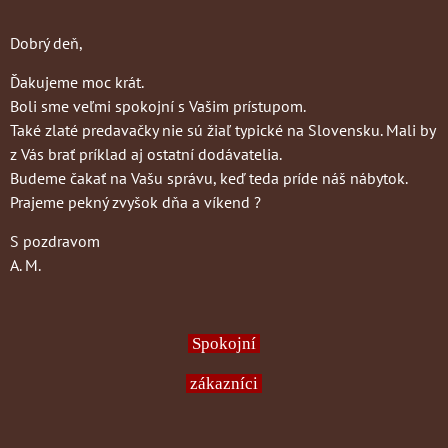
Dobrý deň,
Ďakujeme moc krát.
Boli sme veľmi spokojní s Vašim prístupom.
Také zlaté predavačky nie sú žiaľ typické na Slovensku. Mali by
z Vás brať príklad aj ostatní dodávatelia.
Budeme čakať na Vašu správu, keď teda príde náš nábytok.
Prajeme pekný zvyšok dňa a víkend ?
S pozdravom
A. M.
Spokojní
zákazníci