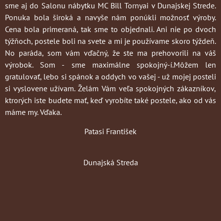
sme aj do Salonu nábytku MC Bill Tornyai v Dunajskej Strede.
Ponuka bola široká a navyše nám ponúkli možnosť výroby.
Cena bola primeraná, tak sme to objednali. Ani nie po dvoch
týžňoch, postele boli na svete a mi je používame skoro týždeň.
No paráda, som vám vďačný, že ste ma prehovorili na váš
výrobok. Som - sme maximálne spokojný-í.Môžem len
gratulovať, lebo si spánok a oddych vo vašej - už mojej posteli
si vyslovene užívam. Želám Vám veľa spokojných zákazníkov,
ktrorých iste budete mať, keď vyrobíte také postele, ako od vás
máme my. Vďaka.
Patasi František
Dunajská Streda