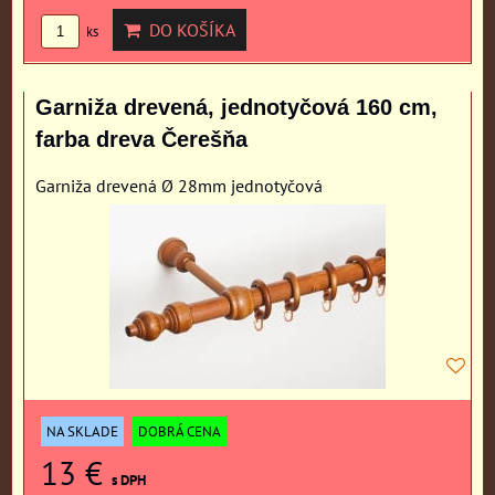
DO KOŠÍKA
ks
Garniža drevená, jednotyčová 160 cm,
farba dreva Čerešňa
Garniža drevená Ø 28mm jednotyčová
NA SKLADE
DOBRÁ CENA
13 €
s DPH