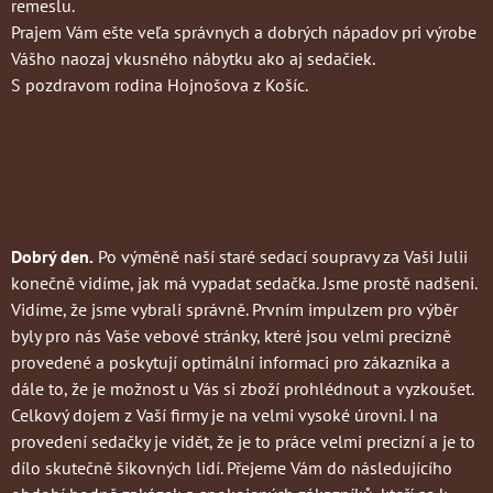
remeslu.
Prajem Vám ešte veľa správnych a dobrých nápadov pri výrobe
Vášho naozaj vkusného nábytku ako aj sedačiek.
S pozdravom rodina Hojnošova z Košíc.
Dobrý den.
Po výměně naší staré sedací soupravy za Vaši Julii
konečně vidíme, jak má vypadat sedačka. Jsme prostě nadšeni.
Vidíme, že jsme vybrali správně. Prvním impulzem pro výběr
byly pro nás Vaše vebové stránky, které jsou velmi precizně
provedené a poskytují optimální informaci pro zákazníka a
dále to, že je možnost u Vás si zboží prohlédnout a vyzkoušet.
Celkový dojem z Vaší firmy je na velmi vysoké úrovni. I na
provedení sedačky je vidět, že je to práce velmi precizní a je to
dílo skutečně šikovných lidí. Přejeme Vám do následujícího