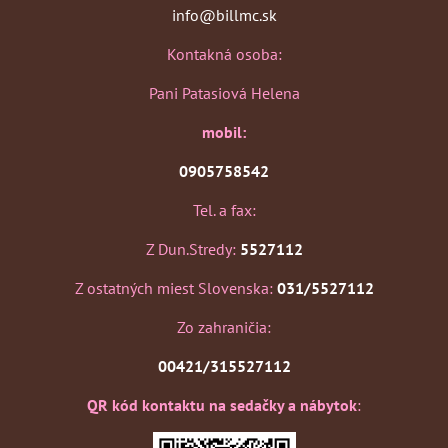
info@billmc.sk
Kontakná osoba:
Pani Patasiová Helena
mobil:
0905758542
Tel. a fax:
Z Dun.Stredy:
5527112
Z ostatných miest Slovenska:
031/5527112
Zo zahraničia:
00421/315527112
QR kód kontaktu na sedačky a nábytok
: