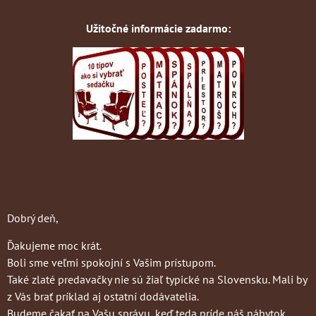
Užitočné informácie zadarmo:
Dobrý deň,
Ďakujeme moc krát.
Boli sme veľmi spokojní s Vašim prístupom.
Také zlaté predavačky nie sú žiaľ typické na Slovensku. Mali by
z Vás brať príklad aj ostatní dodávatelia.
Budeme čakať na Vašu správu, keď teda príde náš nábytok.