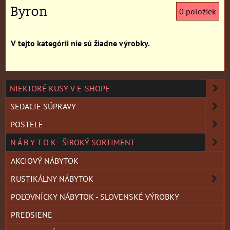
Byron
0
položiek
NIEKTORÉ KUSY V E-SHOPE
SEDACIE SÚPRAVY
POSTELE
N Á B Y T O K - ŠIROKÝ SORTIMENT
AKCIOVÝ NÁBYTOK
RUSTIKÁLNY NÁBYTOK
POĽOVNÍCKY NÁBYTOK - SLOVENSKÉ VÝROBKY
PREDSIENE