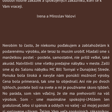
období hodně zakázek a spokojených zákazníků, kteří se k
Vám vracejí.
Irena a Miroslav Valovi
Nerobím to často
, že niekomu poďakujem a zablahoželám k
podarenému výrobku, ale teraz to musím urobiť. Hladali sme s
manželkou postel - postele, samostatné, nie príliž veľké, také
akurád. Nalvštívili sme všetky predajne nábytku v meste. Zašli
sme aj do Salonu nábytku MC Bill Tornyai v Dunajskej Strede.
Ponuka bola široká a navyše nám ponúkli možnosť výroby.
Cena bola primeraná, tak sme to objednali. Ani nie po dvoch
týžňoch, postele boli na svete a mi je používame skoro týždeň.
No paráda, som vám vďačný, že ste ma prehovorili na váš
výrobok. Som - sme maximálne spokojný-í.Môžem len
gratulovať, lebo si spánok a oddych vo vašej - už mojej posteli
si vyslovene užívam. Želám Vám veľa spokojných zákazníkov,