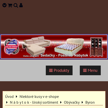
Produkty
Menu
Úvod
Niektoré kusy v e-shope
N á b y t o k - široký sortiment
Obývačky
Byron