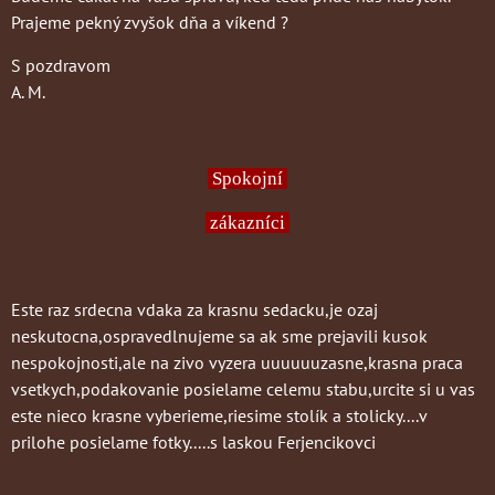
Prajeme pekný zvyšok dňa a víkend ?
S pozdravom
A. M.
Spokojní
zákazníci
Este raz srdecna vdaka za krasnu sedacku,je ozaj
neskutocna,ospravedlnujeme sa ak sme prejavili kusok
nespokojnosti,ale na zivo vyzera uuuuuuzasne,krasna praca
vsetkych,podakovanie posielame celemu stabu,urcite si u vas
este nieco krasne vyberieme,riesime stolík a stolicky....v
prilohe posielame fotky.....s laskou Ferjencikovci