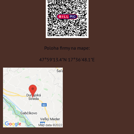
Poloha firmy na mape:
47°59'13.4"N 17°36'48.1"E