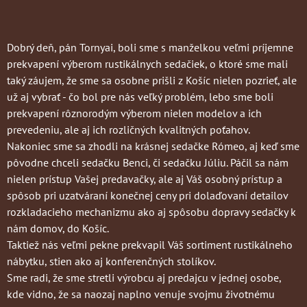
Dobrý deň, pán Tornyai, boli sme s manželkou veľmi príjemne
prekvapení výberom rustikálnych sedačiek, o ktoré sme mali
taký záujem, že sme sa osobne prišli z Košíc nielen pozrieť, ale
už aj vybrať - čo bol pre nás veľký problém, lebo sme boli
prekvapení rôznorodým výberom nielen modelov a ich
prevedeniu, ale aj ich rozličných kvalitných poťahov.
Nakoniec sme sa zhodli na krásnej sedačke Rómeo, aj keď sme
pôvodne chceli sedačku Benci, či sedačku Júliu. Páčil sa nám
nielen prístup Vašej predavačky, ale aj Váš osobný prístup a
spôsob pri uzatváraní konečnej ceny pri dolaďovaní detailov
rozkladacieho mechanizmu ako aj spôsobu dopravy sedačky k
nám domov, do Košíc.
Taktiež nás veľmi pekne prekvapil Váš sortiment rustikálneho
nábytku, stien ako aj konferenčných stolíkov.
Sme radi, že sme stretli výrobcu aj predajcu v jednej osobe,
kde vidno, že sa naozaj naplno venuje svojmu životnému