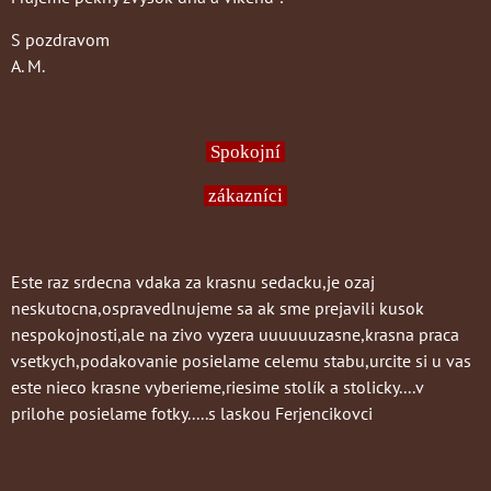
S pozdravom
A. M.
Spokojní
zákazníci
Este raz srdecna vdaka za krasnu sedacku,je ozaj
neskutocna,ospravedlnujeme sa ak sme prejavili kusok
nespokojnosti,ale na zivo vyzera uuuuuuzasne,krasna praca
vsetkych,podakovanie posielame celemu stabu,urcite si u vas
este nieco krasne vyberieme,riesime stolík a stolicky....v
prilohe posielame fotky.....s laskou Ferjencikovci