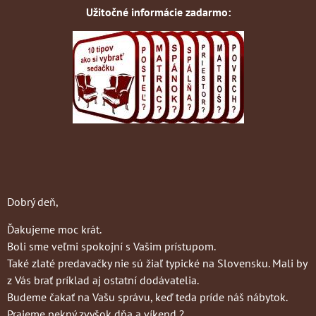
Užitočné informácie zadarmo:
Dobrý deň,
Ďakujeme moc krát.
Boli sme veľmi spokojní s Vašim prístupom.
Také zlaté predavačky nie sú žiaľ typické na Slovensku. Mali by
z Vás brať príklad aj ostatní dodávatelia.
Budeme čakať na Vašu správu, keď teda príde náš nábytok.
Prajeme pekný zvyšok dňa a víkend ?