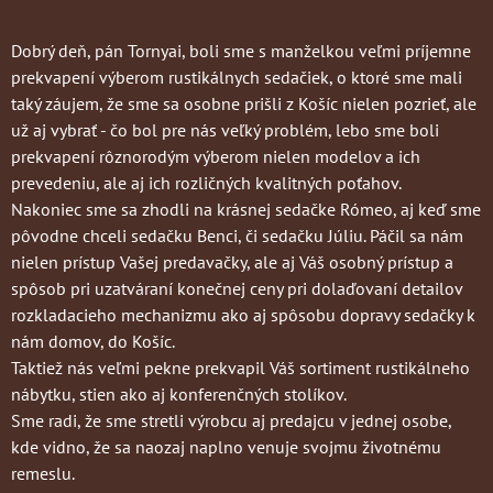
Dobrý deň, pán Tornyai, boli sme s manželkou veľmi príjemne
prekvapení výberom rustikálnych sedačiek, o ktoré sme mali
taký záujem, že sme sa osobne prišli z Košíc nielen pozrieť, ale
už aj vybrať - čo bol pre nás veľký problém, lebo sme boli
prekvapení rôznorodým výberom nielen modelov a ich
prevedeniu, ale aj ich rozličných kvalitných poťahov.
Nakoniec sme sa zhodli na krásnej sedačke Rómeo, aj keď sme
pôvodne chceli sedačku Benci, či sedačku Júliu. Páčil sa nám
nielen prístup Vašej predavačky, ale aj Váš osobný prístup a
spôsob pri uzatváraní konečnej ceny pri dolaďovaní detailov
rozkladacieho mechanizmu ako aj spôsobu dopravy sedačky k
nám domov, do Košíc.
Taktiež nás veľmi pekne prekvapil Váš sortiment rustikálneho
nábytku, stien ako aj konferenčných stolíkov.
Sme radi, že sme stretli výrobcu aj predajcu v jednej osobe,
kde vidno, že sa naozaj naplno venuje svojmu životnému
remeslu.