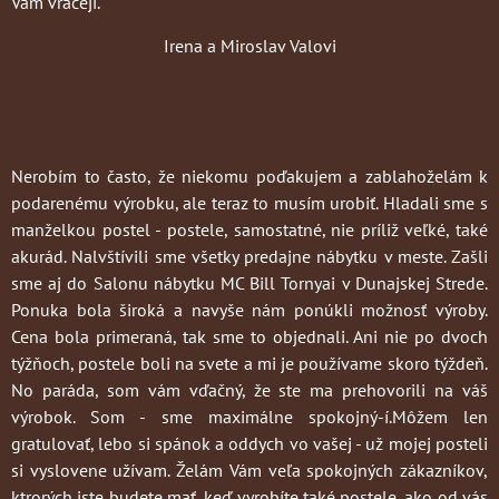
Vám vracejí.
Irena a Miroslav Valovi
Nerobím to často
, že niekomu poďakujem a zablahoželám k
podarenému výrobku, ale teraz to musím urobiť. Hladali sme s
manželkou postel - postele, samostatné, nie príliž veľké, také
akurád. Nalvštívili sme všetky predajne nábytku v meste. Zašli
sme aj do Salonu nábytku MC Bill Tornyai v Dunajskej Strede.
Ponuka bola široká a navyše nám ponúkli možnosť výroby.
Cena bola primeraná, tak sme to objednali. Ani nie po dvoch
týžňoch, postele boli na svete a mi je používame skoro týždeň.
No paráda, som vám vďačný, že ste ma prehovorili na váš
výrobok. Som - sme maximálne spokojný-í.Môžem len
gratulovať, lebo si spánok a oddych vo vašej - už mojej posteli
si vyslovene užívam. Želám Vám veľa spokojných zákazníkov,
ktrorých iste budete mať, keď vyrobíte také postele, ako od vás