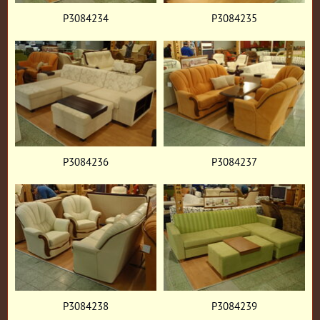
P3084234
P3084235
P3084236
P3084237
P3084238
P3084239