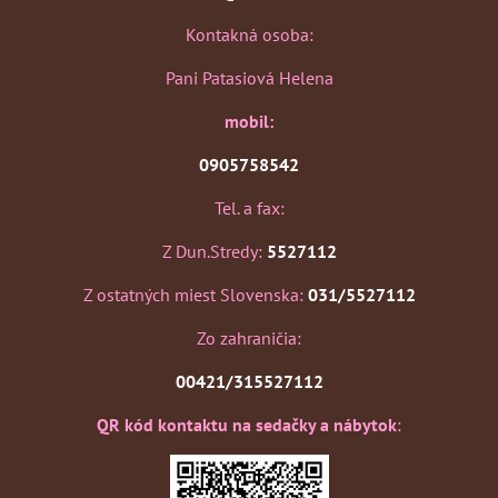
Kontakná osoba:
Pani Patasiová Helena
mobil:
0905758542
Tel. a fax:
Z Dun.Stredy:
5527112
Z ostatných miest Slovenska:
031/5527112
Zo zahraničia:
00421/315527112
QR kód kontaktu na sedačky a nábytok
: