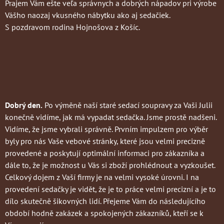
Prajem Vám ešte veľa správnych a dobrých nápadov pri výrobe
Vášho naozaj vkusného nábytku ako aj sedačiek.
S pozdravom rodina Hojnošova z Košíc.
Dobrý den.
Po výměně naší staré sedací soupravy za Vaši Julii
konečně vidíme, jak má vypadat sedačka. Jsme prostě nadšeni.
Vidíme, že jsme vybrali správně. Prvním impulzem pro výběr
byly pro nás Vaše vebové stránky, které jsou velmi precizně
provedené a poskytují optimální informaci pro zákazníka a
dále to, že je možnost u Vás si zboží prohlédnout a vyzkoušet.
Celkový dojem z Vaší firmy je na velmi vysoké úrovni. I na
provedení sedačky je vidět, že je to práce velmi precizní a je to
dílo skutečně šikovných lidí. Přejeme Vám do následujícího
období hodně zakázek a spokojených zákazníků, kteří se k