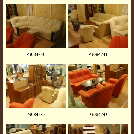
P3084240
P3084241
P3084242
P3084243