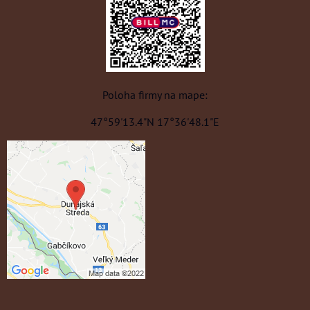
Poloha firmy na mape:
47°59'13.4"N 17°36'48.1"E