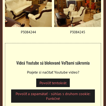
P3084244
P3084245
Videá Youtube sú blokované Voľbami súkromia
Prajete si načítať Youtube video?
Povoliť tentokrát
Povoliť a zapamätať - súhlas s druhom cookie:
Funkčné