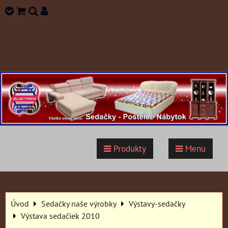
Produkty
Menu
Úvod
Sedačky naše výrobky
Výstavy-sedačky
Výstava sedačiek 2010