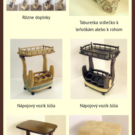
Rôzne doplnky
Taburetka srdiečko k
leňoškám alebo k rohom
Nápojový vozík Júlia
Nápojový vozík Júlia