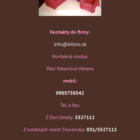
Kontakty do firmy:
info@billmc.sk
Kontakná osoba:
Pani Patasiová Helena
mobil:
0905758542
Tel. a fax:
Z Dun.Stredy:
5527112
Z ostatných miest Slovenska:
031/5527112