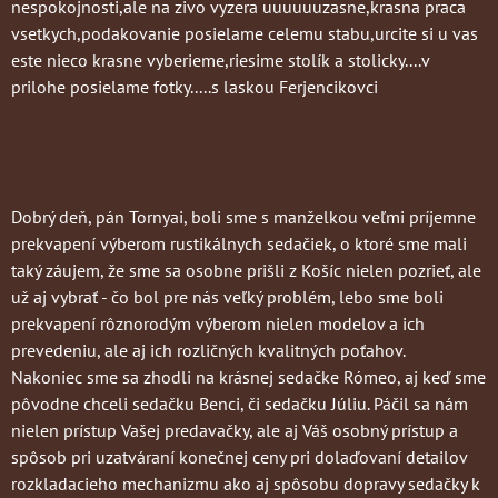
nespokojnosti,ale na zivo vyzera uuuuuuzasne,krasna praca
vsetkych,podakovanie posielame celemu stabu,urcite si u vas
este nieco krasne vyberieme,riesime stolík a stolicky....v
prilohe posielame fotky.....s laskou Ferjencikovci
Dobrý deň, pán Tornyai, boli sme s manželkou veľmi príjemne
prekvapení výberom rustikálnych sedačiek, o ktoré sme mali
taký záujem, že sme sa osobne prišli z Košíc nielen pozrieť, ale
už aj vybrať - čo bol pre nás veľký problém, lebo sme boli
prekvapení rôznorodým výberom nielen modelov a ich
prevedeniu, ale aj ich rozličných kvalitných poťahov.
Nakoniec sme sa zhodli na krásnej sedačke Rómeo, aj keď sme
pôvodne chceli sedačku Benci, či sedačku Júliu. Páčil sa nám
nielen prístup Vašej predavačky, ale aj Váš osobný prístup a
spôsob pri uzatváraní konečnej ceny pri dolaďovaní detailov
rozkladacieho mechanizmu ako aj spôsobu dopravy sedačky k