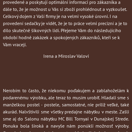
provedené a poskytují optimální informaci pro zákazníka a
dále to, že je možnost u Vás si zboží prohlédnout a vyzkoušet.
Celkový dojem z Vaší firmy je na velmi vysoké úrovni. I na
provedení sedačky je vidět, že je to práce velmi precizní a je to
dílo skutečně šikovných lidí. Přejeme Vám do následujícího
období hodně zakázek a spokojených zákazníků, kteří se k
Vám vracejí.
Irena a Miroslav Valovi
Nerobím to často
, že niekomu poďakujem a zablahoželám k
podarenému výrobku, ale teraz to musím urobiť. Hladali sme s
manželkou postel - postele, samostatné, nie príliž veľké, také
akurád. Nalvštívili sme všetky predajne nábytku v meste. Zašli
sme aj do Salonu nábytku MC Bill Tornyai v Dunajskej Strede.
Ponuka bola široká a navyše nám ponúkli možnosť výroby.