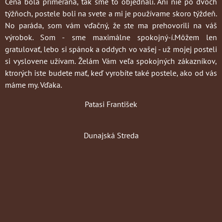
Cena bola primeraná, tak sme to objednali. Ani nie po dvoch
týžňoch, postele boli na svete a mi je používame skoro týždeň.
No paráda, som vám vďačný, že ste ma prehovorili na váš
výrobok. Som - sme maximálne spokojný-í.Môžem len
gratulovať, lebo si spánok a oddych vo vašej - už mojej posteli
si vyslovene užívam. Želám Vám veľa spokojných zákazníkov,
ktrorých iste budete mať, keď vyrobíte také postele, ako od vás
máme my. Vďaka.
Patasi František
Dunajská Streda