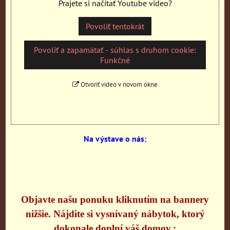
Prajete si načítať Youtube video?
Povoliť tentokrát
Povoliť a zapamätať - súhlas s druhom cookie:
Funkčné
Otvoriť video v novom okne
Na výstave o nás:
Objavte našu ponuku kliknutím na bannery
nižšie. Nájdite si vysnívaný nábytok, ktorý
dokonale doplní váš domov.: