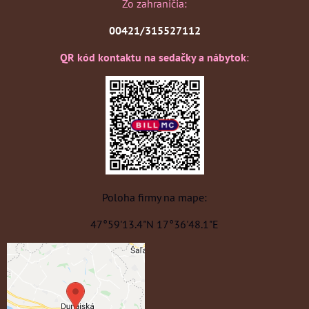
Zo zahraničia:
00421/315527112
QR kód kontaktu na sedačky a nábytok
:
Poloha firmy na mape:
47°59'13.4"N 17°36'48.1"E