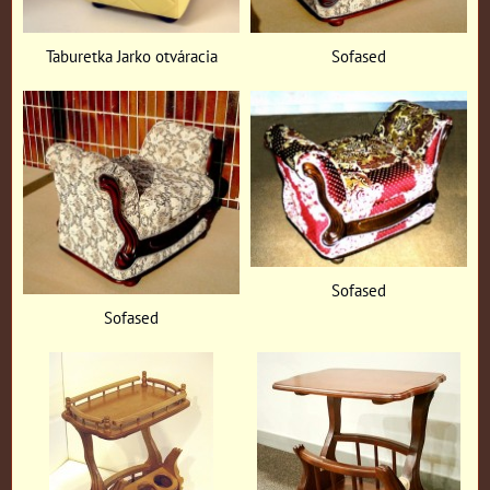
Taburetka Jarko otváracia
Sofased
Sofased
Sofased