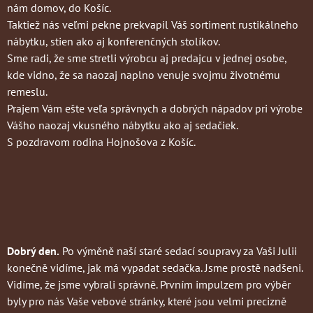
nám domov, do Košíc.
Taktiež nás veľmi pekne prekvapil Váš sortiment rustikálneho
nábytku, stien ako aj konferenčných stolíkov.
Sme radi, že sme stretli výrobcu aj predajcu v jednej osobe,
kde vidno, že sa naozaj naplno venuje svojmu životnému
remeslu.
Prajem Vám ešte veľa správnych a dobrých nápadov pri výrobe
Vášho naozaj vkusného nábytku ako aj sedačiek.
S pozdravom rodina Hojnošova z Košíc.
Dobrý den.
Po výměně naší staré sedací soupravy za Vaši Julii
konečně vidíme, jak má vypadat sedačka. Jsme prostě nadšeni.
Vidíme, že jsme vybrali správně. Prvním impulzem pro výběr
byly pro nás Vaše vebové stránky, které jsou velmi precizně