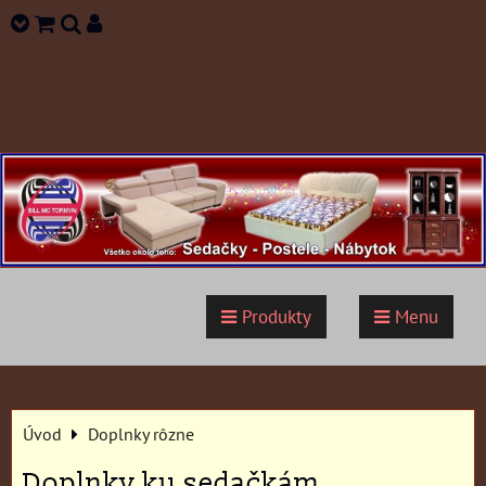
Produkty
Menu
Úvod
Doplnky rôzne
Doplnky ku sedačkám