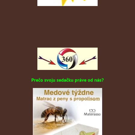
Prečo svoju sedačku práve od nás?