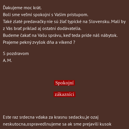
Ďakujeme moc krát.
Boli sme veľmi spokojní s Vašim prístupom.
Také zlaté predavačky nie sú žiaľ typické na Slovensku. Mali by
z Vás brať príklad aj ostatní dodávatelia.
Budeme čakať na Vašu správu, keď teda príde náš nábytok.
Prajeme pekný zvyšok dňa a víkend ?
S pozdravom
A. M.
Spokojní
zákazníci
Este raz srdecna vdaka za krasnu sedacku,je ozaj
neskutocna,ospravedlnujeme sa ak sme prejavili kusok