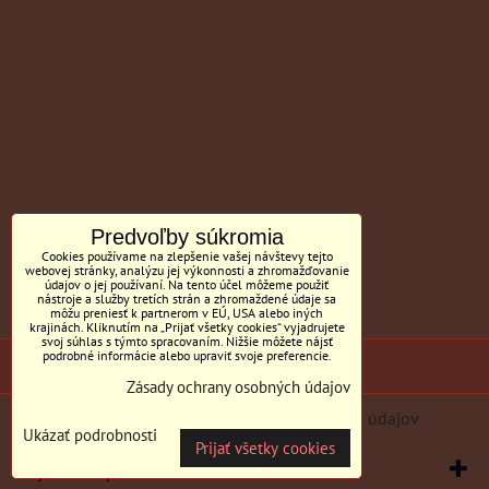
Predvoľby súkromia
Cookies používame na zlepšenie vašej návštevy tejto
webovej stránky, analýzu jej výkonnosti a zhromažďovanie
údajov o jej používaní. Na tento účel môžeme použiť
nástroje a služby tretích strán a zhromaždené údaje sa
môžu preniesť k partnerom v EÚ, USA alebo iných
krajinách. Kliknutím na „Prijať všetky cookies“ vyjadrujete
svoj súhlas s týmto spracovaním. Nižšie môžete nájsť
podrobné informácie alebo upraviť svoje preferencie.
(c) Sedačky BILL MC Tornyai
Zásady ochrany osobných údajov
Predvoľby súkromia
Zásady ochrany osobných údajov
Ukázať podrobnosti
Prijať všetky cookies
Vytvorené pomocou:
BiznisWeb.sk