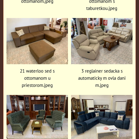
ottomanom.jpeg
ottomanom s
taburetkou.jpeg
21 waterloo sed s
3 reglainer sedacka s
ottomanom u
automaticky m ovla dani
priestorom.jpeg
m.jpeg