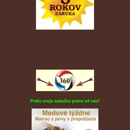
Prečo svoju sedačku práve od nás?