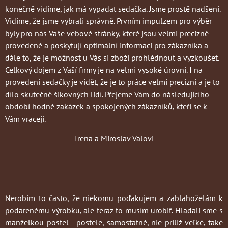
konečně vidíme, jak má vypadat sedačka. Jsme prostě nadšeni.
Vidíme, že jsme vybrali správně. Prvním impulzem pro výběr
byly pro nás Vaše vebové stránky, které jsou velmi precizně
provedené a poskytují optimální informaci pro zákazníka a
dále to, že je možnost u Vás si zboží prohlédnout a vyzkoušet.
Celkový dojem z Vaší firmy je na velmi vysoké úrovni. I na
provedení sedačky je vidět, že je to práce velmi precizní a je to
dílo skutečně šikovných lidí. Přejeme Vám do následujícího
období hodně zakázek a spokojených zákazníků, kteří se k
Vám vracejí.
Irena a Miroslav Valovi
Nerobím to často
, že niekomu poďakujem a zablahoželám k
podarenému výrobku, ale teraz to musím urobiť. Hladali sme s
manželkou postel - postele, samostatné, nie príliž veľké, také