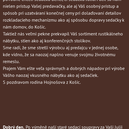
nielen prístup Vašej predavačky, ale aj Váš osobný prístup a
spôsob pri uzatváraní konečnej ceny pri dolaďovaní detailov
rozkladacieho mechanizmu ako aj spôsobu dopravy sedačky k
nám domov, do Košíc.
Taktiež nás veľmi pekne prekvapil Váš sortiment rustikálneho
nábytku, stien ako aj konferenčných stolíkov.
Sme radi, že sme stretli výrobcu aj predajcu v jednej osobe,
kde vidno, že sa naozaj naplno venuje svojmu životnému
remeslu.
Prajem Vám ešte veľa správnych a dobrých nápadov pri výrobe
Vášho naozaj vkusného nábytku ako aj sedačiek.
S pozdravom rodina Hojnošova z Košíc.
Dobrý den.
Po výměně naší staré sedací soupravy za Vaši Julii