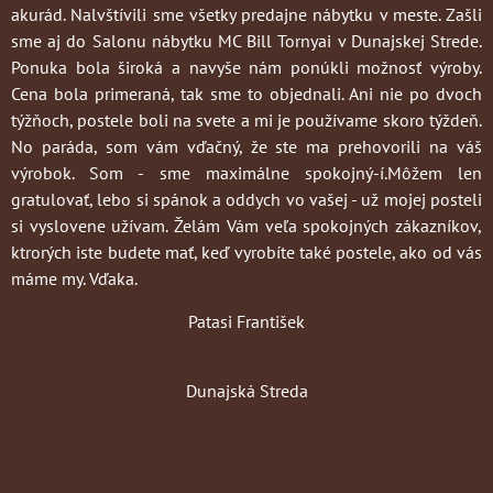
akurád. Nalvštívili sme všetky predajne nábytku v meste. Zašli
sme aj do Salonu nábytku MC Bill Tornyai v Dunajskej Strede.
Ponuka bola široká a navyše nám ponúkli možnosť výroby.
Cena bola primeraná, tak sme to objednali. Ani nie po dvoch
týžňoch, postele boli na svete a mi je používame skoro týždeň.
No paráda, som vám vďačný, že ste ma prehovorili na váš
výrobok. Som - sme maximálne spokojný-í.Môžem len
gratulovať, lebo si spánok a oddych vo vašej - už mojej posteli
si vyslovene užívam. Želám Vám veľa spokojných zákazníkov,
ktrorých iste budete mať, keď vyrobíte také postele, ako od vás
máme my. Vďaka.
Patasi František
Dunajská Streda