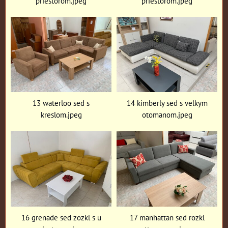
priestorom.jpeg
priestorom.jpeg
13 waterloo sed s
14 kimberly sed s velkym
kreslom.jpeg
otomanom.jpeg
16 grenade sed zozkl s u
17 manhattan sed rozkl