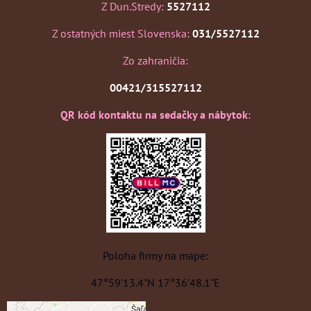
Z Dun.Stredy:
5527112
Z ostatných miest Slovenska:
031/5527112
Zo zahraničia:
00421/315527112
QR kód kontaktu na sedačky a nábytok
:
Poloha firmy na mape:
47°59'13.4"N 17°36'48.1"E