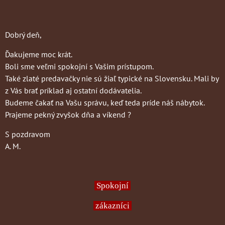
Dobrý deň,
Ďakujeme moc krát.
Boli sme veľmi spokojní s Vašim prístupom.
Také zlaté predavačky nie sú žiaľ typické na Slovensku. Mali by
z Vás brať príklad aj ostatní dodávatelia.
Budeme čakať na Vašu správu, keď teda príde náš nábytok.
Prajeme pekný zvyšok dňa a víkend ?
S pozdravom
A. M.
Spokojní
zákazníci