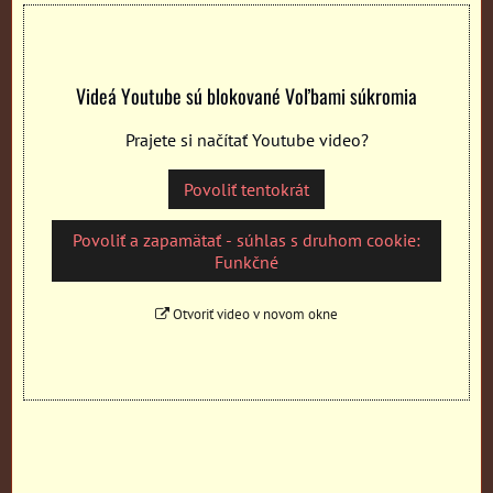
Videá Youtube sú blokované Voľbami súkromia
Prajete si načítať Youtube video?
Povoliť tentokrát
Povoliť a zapamätať - súhlas s druhom cookie:
Funkčné
Otvoriť video v novom okne