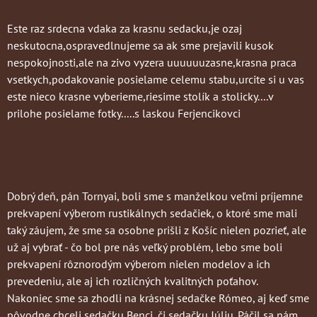
Este raz srdecna vdaka za krasnu sedacku,je ozaj
neskutocna,ospravedlnujeme sa ak sme prejavili kusok
nespokojnosti,ale na zivo vyzera uuuuuuzasne,krasna praca
vsetkych,podakovanie posielame celemu stabu,urcite si u vas
este nieco krasne vyberieme,riesime stolík a stolicky....v
prilohe posielame fotky.....s laskou Ferjencikovci
Dobrý deň, pán Tornyai, boli sme s manželkou veľmi príjemne
prekvapení výberom rustikálnych sedačiek, o ktoré sme mali
taký záujem, že sme sa osobne prišli z Košíc nielen pozrieť, ale
už aj vybrať - čo bol pre nás veľký problém, lebo sme boli
prekvapení rôznorodým výberom nielen modelov a ich
prevedeniu, ale aj ich rozličných kvalitných poťahov.
Nakoniec sme sa zhodli na krásnej sedačke Rómeo, aj keď sme
pôvodne chceli sedačku Benci, či sedačku Júliu. Páčil sa nám