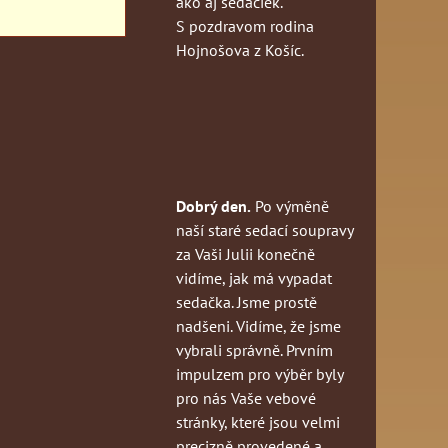
ako aj sedačiek.
S pozdravom rodina
Hojnošova z Košíc.
Dobrý den.
Po výměně
naší staré sedací soupravy
za Vaši Julii konečně
vidíme, jak má vypadat
sedačka. Jsme prostě
nadšeni. Vidíme, že jsme
vybrali správně. Prvním
impulzem pro výběr byly
pro nás Vaše vebové
stránky, které jsou velmi
precizně provedené a