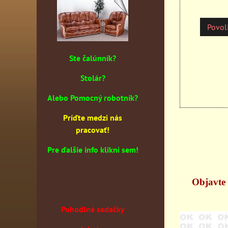
Povoli
Ste čalúnník?
Stolár?
Alebo Pomocný robotník?
Príďte medzi nás
pracovať!
Pre ďalšie info klikni sem!
Objavte 
Pohodlné sedačky