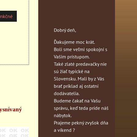
unkčné
Dobrý deň,
Ďakujeme moc krát.
Boli sme veľmi spokojní s
Vašim prístupom.
Také zlaté predavačky nie
sú žiaľ typické na
Slovensku. Mali by z Vás
brať príklad aj ostatní
dodávatelia.
Budeme čakať na Vašu
správu, keď teda príde náš
vysnívaný
nábytok.
Prajeme pekný zvyšok dňa
a víkend ?