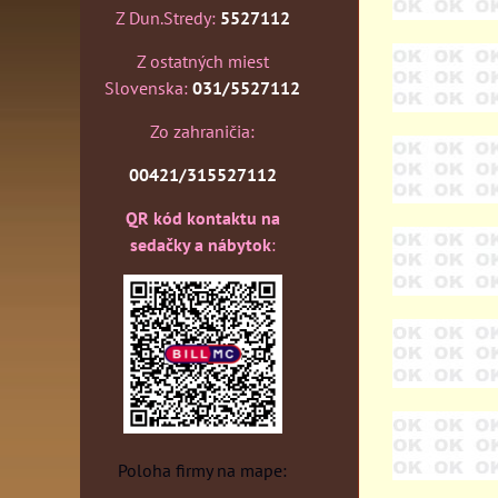
Z Dun.Stredy:
5527112
Z ostatných miest
Slovenska:
031/5527112
Zo zahraničia:
00421/315527112
QR kód kontaktu na
sedačky a nábytok
:
Poloha firmy na mape: