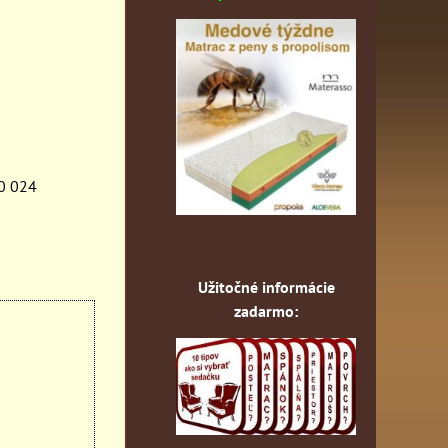
10 024
Užitočné informácie
zadarmo: