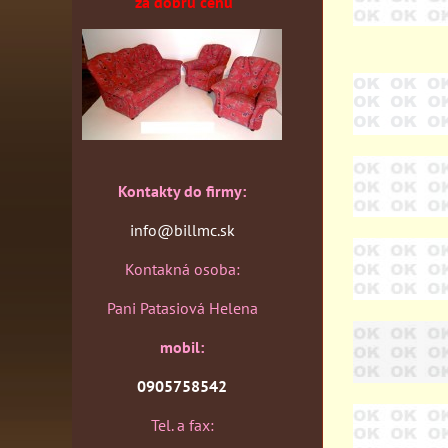
za dobrú cenu
Kontakty do firmy:
info@billmc.sk
Kontakná osoba:
Pani Patasiová Helena
mobil:
0905758542
Tel. a fax: