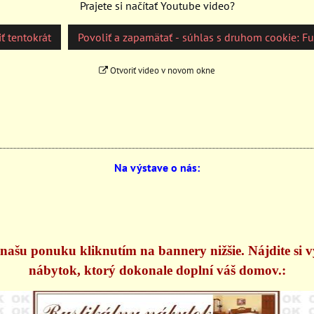
Prajete si načítať Youtube video?
ť tentokrát
Povoliť a zapamätať - súhlas s druhom cookie: F
Otvoriť video v novom okne
Na výstave o nás:
našu ponuku kliknutím na bannery nižšie. Nájdite si 
nábytok, ktorý dokonale doplní váš domov.: