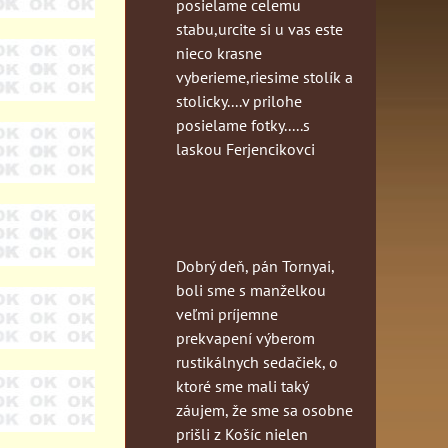
posielame celemu
stabu,urcite si u vas este
nieco krasne
vyberieme,riesime stolík a
stolicky....v prilohe
posielame fotky.....s
laskou Ferjencikovci
Dobrý deň, pán Tornyai,
boli sme s manželkou
veľmi príjemne
prekvapení výberom
rustikálnych sedačiek, o
ktoré sme mali taký
záujem, že sme sa osobne
prišli z Košíc nielen