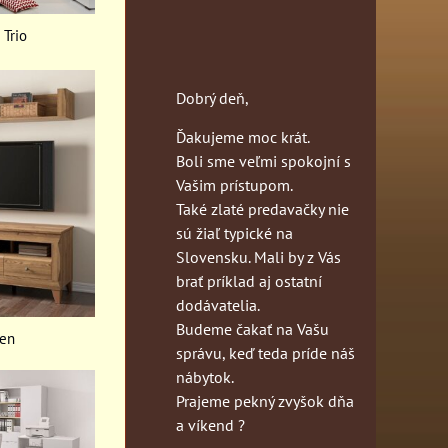
 Trio
Dobrý deň,
Ďakujeme moc krát.
Boli sme veľmi spokojní s
Vašim prístupom.
Také zlaté predavačky nie
sú žiaľ typické na
Slovensku. Mali by z Vás
brať príklad aj ostatní
dodávatelia.
Budeme čakať na Vašu
en
správu, keď teda príde náš
nábytok.
Prajeme pekný zvyšok dňa
a víkend ?