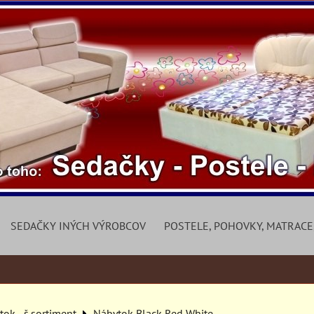
SEDAČKY INÝCH VÝROBCOV
POSTELE, POHOVKY, MATRACE
ok - š.sortiment
Nábytok Black Red White