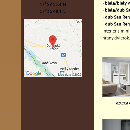
-
biela/biely
47°59'13.4"N
-
biela/dub S
17°36'48.1"E
-
dub San Rem
-
dub San Rem
interiér s mi
hrany dvierok.
azteca