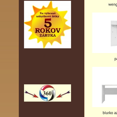
weng
p
biurko a