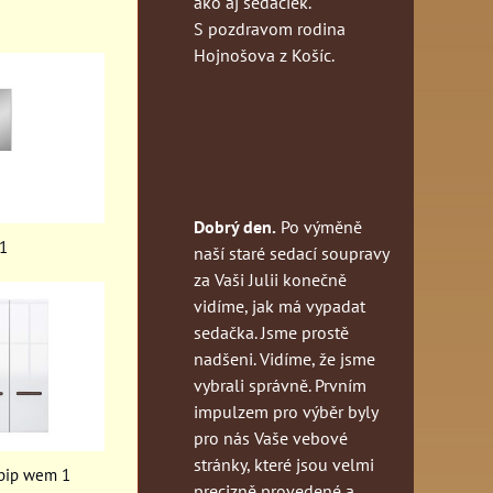
ako aj sedačiek.
S pozdravom rodina
Hojnošova z Košíc.
Dobrý den.
Po výměně
 1
naší staré sedací soupravy
za Vaši Julii konečně
vidíme, jak má vypadat
sedačka. Jsme prostě
nadšeni. Vidíme, že jsme
vybrali správně. Prvním
impulzem pro výběr byly
pro nás Vaše vebové
stránky, které jsou velmi
 bip wem 1
precizně provedené a