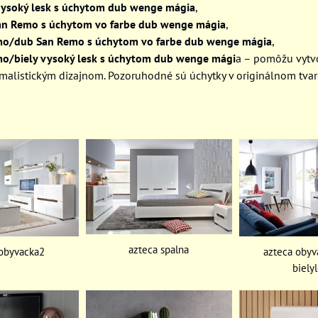
 vysoký lesk s úchytom dub wenge mágia
,
an Remo s úchytom vo farbe dub wenge mágia
,
o/dub San Remo s úchytom vo farbe dub wenge mágia
,
o/biely vysoký lesk s úchytom dub wenge mági
a – pomôžu vytvo
nimalistickým dizajnom. Pozoruhodné sú úchytky v originálnom tva
azteca spalna
azteca obyv
 obyvacka2
biely