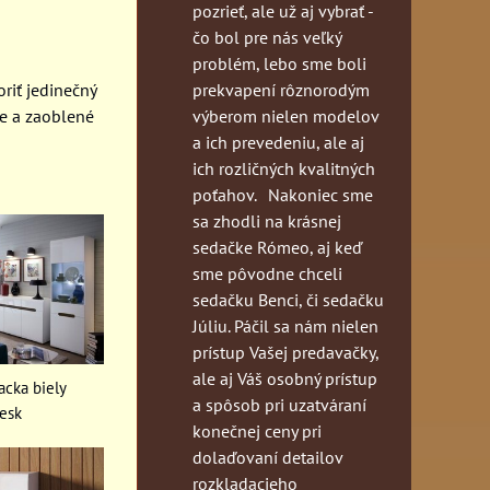
pozrieť, ale už aj vybrať -
čo bol pre nás veľký
problém, lebo sme boli
prekvapení rôznorodým
riť jedinečný
výberom nielen modelov
re a zaoblené
a ich prevedeniu, ale aj
ich rozličných kvalitných
poťahov. Nakoniec sme
sa zhodli na krásnej
sedačke Rómeo, aj keď
sme pôvodne chceli
sedačku Benci, či sedačku
Júliu. Páčil sa nám nielen
prístup Vašej predavačky,
ale aj Váš osobný prístup
acka biely
a spôsob pri uzatváraní
lesk
konečnej ceny pri
dolaďovaní detailov
rozkladacieho