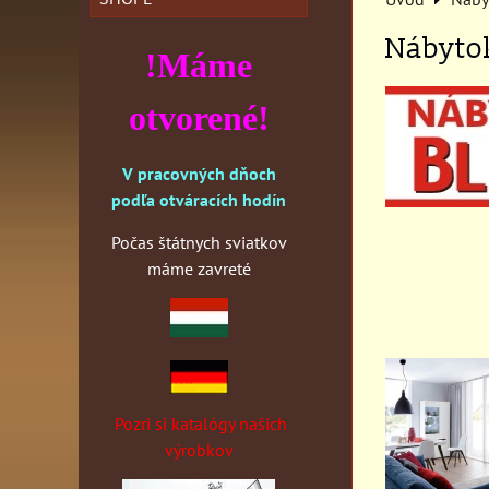
Nábyto
!Máme
otvorené!
V pracovných dňoch
podľa otváracích hodín
Počas štátnych sviatkov
máme zavreté
Pozri si katalógy našich
výrobkov