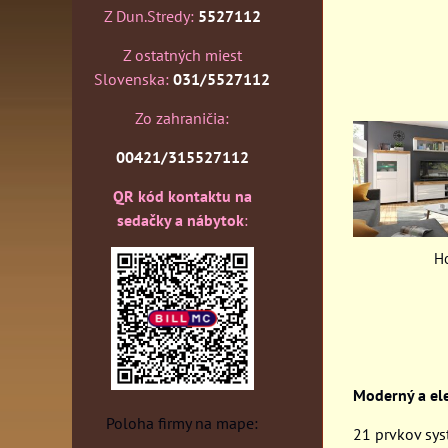
Z Dun.Stredy:
5527112
Z ostatných miest
Slovenska:
031/5527112
Zo zahraničia:
00421/315527112
QR kód kontaktu na
sedačky a nábytok
:
H
Moderný a ele
Poloha firmy na mape:
21 prvkov sys