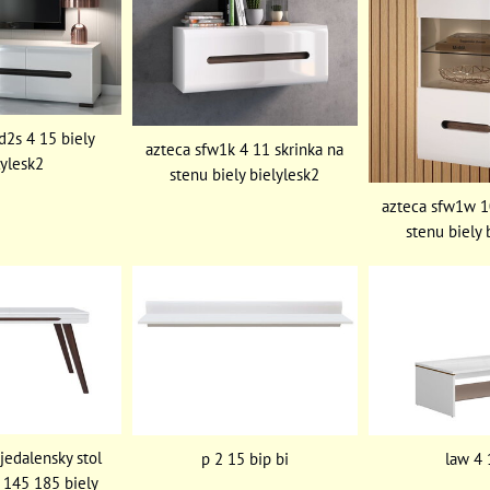
d2s 4 15 biely
azteca sfw1k 4 11 skrinka na
lylesk2
stenu biely bielylesk2
azteca sfw1w 10
stenu biely 
 jedalensky stol
p 2 15 bip bi
law 4 
 145 185 biely