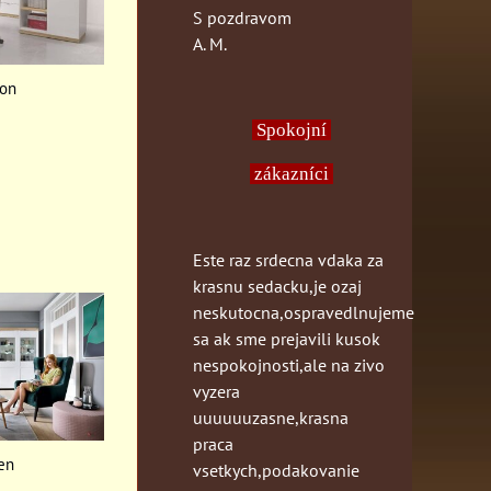
S pozdravom
A. M.
on
Spokojní
zákazníci
Este raz srdecna vdaka za
krasnu sedacku,je ozaj
neskutocna,ospravedlnujeme
sa ak sme prejavili kusok
nespokojnosti,ale na zivo
vyzera
uuuuuuzasne,krasna
praca
en
vsetkych,podakovanie