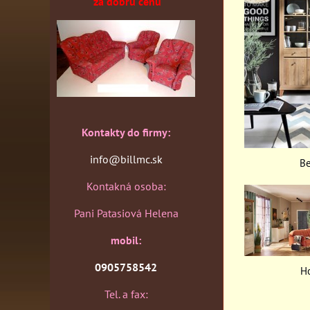
za dobrú cenu
Kontakty do firmy:
info@billmc.sk
B
Kontakná osoba:
Pani Patasiová Helena
mobil:
0905758542
H
Tel. a fax: