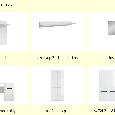
emagic
an 2
azteca p 2 11 bip bi skos
lus
zteca biay 1
reg2d biay p 1
szf3d 21 18