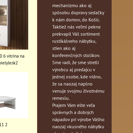
mechanizmu ako aj
spôsobu dopravy sedačky
k nám domov, do Košíc.
Taktiež nás veľmi pekne
prekvapil Váš sortiment
rustikálneho nábytku,
stien ako aj
konferenčných stolíkov.
 6 vitrina na
Sme radi, že sme stretli
bielylesk2
výrobcu aj predajcu v
jednej osobe, kde vidno,
že sa naozaj naplno
venuje svojmu životnému
remeslu.
Prajem Vám ešte veľa
správnych a dobrých
nápadov pri výrobe Vášho
11 2
naozaj vkusného nábytku