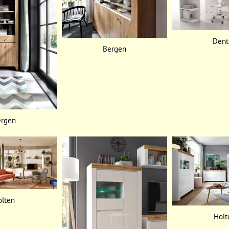
Dent
Bergen
ergen
olten
Holt