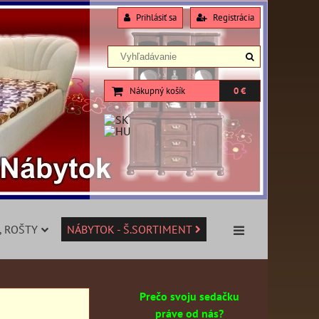
Prihlásiť sa
Registrácia
Nákupný košík
0 €
, ROŠTY
NÁBYTOK - Š.SORTIMENT
Prečo svoju sedačku
práve od nás?