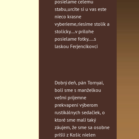
posielame celemu
stabu,urcite si u vas este
nieco krasne
vyberieme,riesime stolík a
stolicky....v prilohe
posielame fotky.....s
laskou Ferjencikovci
Dobrý deň, pán Tornyai,
boli sme s manželkou
veľmi príjemne
prekvapení výberom
rustikálnych sedačiek, o
ktoré sme mali taký
záujem, že sme sa osobne
prišli z Košíc nielen