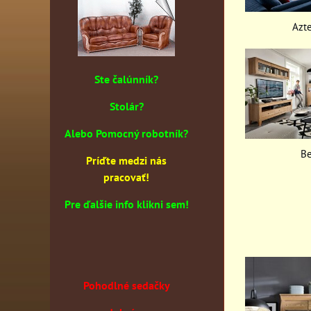
Azte
Ste čalúnník?
Stolár?
Alebo Pomocný robotník?
B
Príďte medzi nás
pracovať!
Pre ďalšie info klikni sem!
Pohodlné sedačky