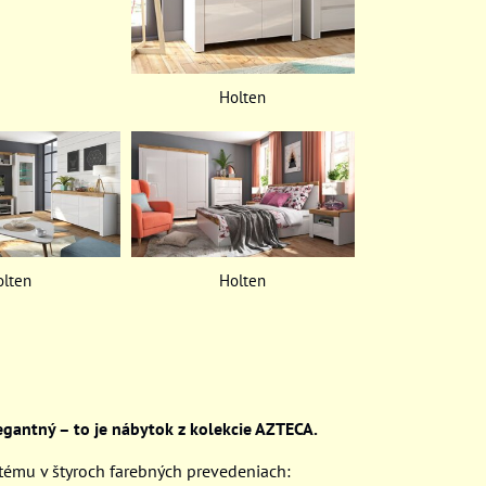
Holten
olten
Holten
gantný – to je nábytok z kolekcie AZTECA.
tému v štyroch farebných prevedeniach: