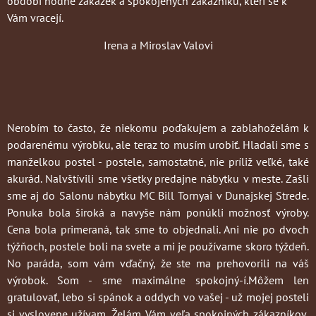
období hodně zakázek a spokojených zákazníků, kteří se k
Vám vracejí.
Irena a Miroslav Valovi
Nerobím to často
, že niekomu poďakujem a zablahoželám k
podarenému výrobku, ale teraz to musím urobiť. Hladali sme s
manželkou postel - postele, samostatné, nie príliž veľké, také
akurád. Nalvštívili sme všetky predajne nábytku v meste. Zašli
sme aj do Salonu nábytku MC Bill Tornyai v Dunajskej Strede.
Ponuka bola široká a navyše nám ponúkli možnosť výroby.
Cena bola primeraná, tak sme to objednali. Ani nie po dvoch
týžňoch, postele boli na svete a mi je používame skoro týždeň.
No paráda, som vám vďačný, že ste ma prehovorili na váš
výrobok. Som - sme maximálne spokojný-í.Môžem len
gratulovať, lebo si spánok a oddych vo vašej - už mojej posteli
si vyslovene užívam. Želám Vám veľa spokojných zákazníkov,