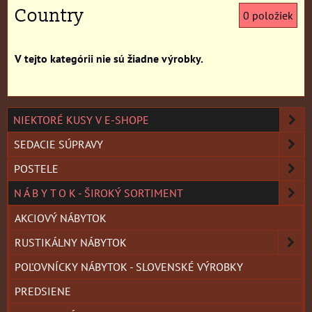
Country
0
položiek
NIEKTORÉ KUSY V E-SHOPE
SEDACIE SÚPRAVY
POSTELE
N Á B Y T O K - ŠIROKÝ SORTIMENT
AKCIOVÝ NÁBYTOK
RUSTIKÁLNY NÁBYTOK
POĽOVNÍCKY NÁBYTOK - SLOVENSKÉ VÝROBKY
PREDSIENE