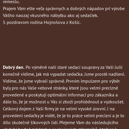
remeslu.
Prajem Vám ešte veľa správnych a dobrých nápadov pri výrobe
Vášho naozaj vkusného nábytku ako aj sedačiek.
S pozdravom rodina Hojnošova z Košíc.
Dobrý den.
Po výměně naší staré sedací soupravy za Vaši Julii
konečně vidíme, jak má vypadat sedačka. Jsme prostě nadšeni.
Vidíme, že jsme vybrali správně. Prvním impulzem pro výběr
byly pro nás Vaše vebové stránky, které jsou velmi precizně
provedené a poskytují optimální informaci pro zákazníka a
dále to, že je možnost u Vás si zboží prohlédnout a vyzkoušet.
Celkový dojem z Vaší firmy je na velmi vysoké úrovni. I na
provedení sedačky je vidět, že je to práce velmi precizní a je to
dílo skutečně šikovných lidí. Přejeme Vám do následujícího