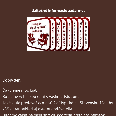
Užitočné informácie zadarmo:
Dobrý deň,
Ďakujeme moc krát.
Boli sme veľmi spokojní s Vašim prístupom.
Také zlaté predavačky nie sú žiaľ typické na Slovensku. Mali by
z Vás brať príklad aj ostatní dodávatelia.
Budeme čakať na Vašu správu, keď teda príde náš nábytok.