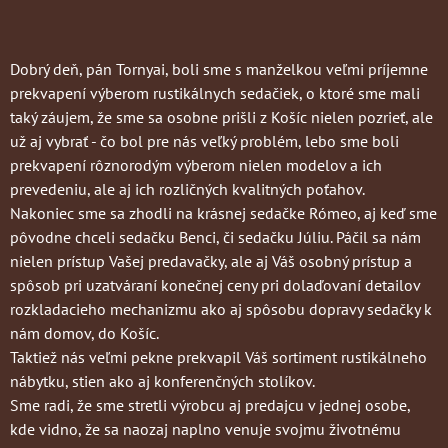
Dobrý deň, pán Tornyai, boli sme s manželkou veľmi príjemne
prekvapení výberom rustikálnych sedačiek, o ktoré sme mali
taký záujem, že sme sa osobne prišli z Košíc nielen pozrieť, ale
už aj vybrať - čo bol pre nás veľký problém, lebo sme boli
prekvapení rôznorodým výberom nielen modelov a ich
prevedeniu, ale aj ich rozličných kvalitných poťahov.
Nakoniec sme sa zhodli na krásnej sedačke Rómeo, aj keď sme
pôvodne chceli sedačku Benci, či sedačku Júliu. Páčil sa nám
nielen prístup Vašej predavačky, ale aj Váš osobný prístup a
spôsob pri uzatváraní konečnej ceny pri dolaďovaní detailov
rozkladacieho mechanizmu ako aj spôsobu dopravy sedačky k
nám domov, do Košíc.
Taktiež nás veľmi pekne prekvapil Váš sortiment rustikálneho
nábytku, stien ako aj konferenčných stolíkov.
Sme radi, že sme stretli výrobcu aj predajcu v jednej osobe,
kde vidno, že sa naozaj naplno venuje svojmu životnému