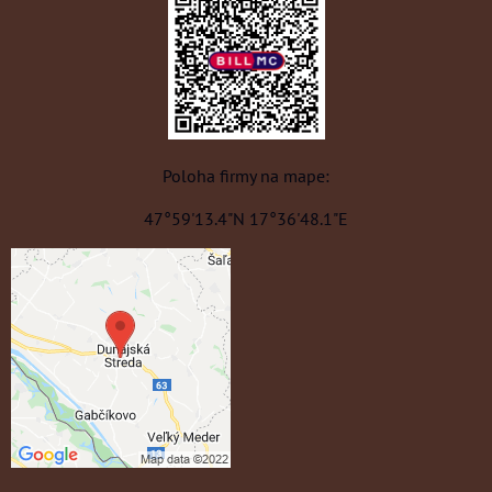
Poloha firmy na mape:
47°59'13.4"N 17°36'48.1"E