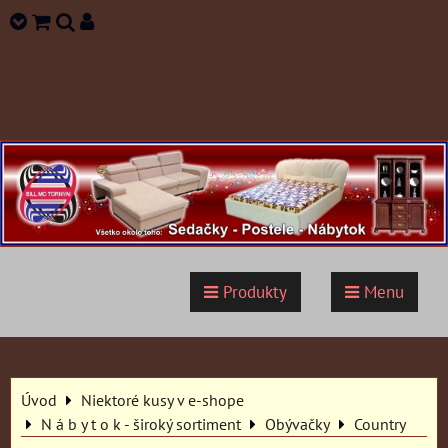
Produkty
Menu
Úvod
Niektoré kusy v e-shope
N á b y t o k - široký sortiment
Obývačky
Country