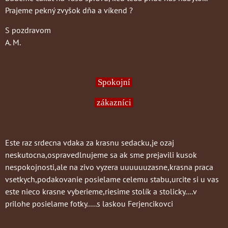
Prajeme pekný zvyšok dňa a víkend ?
S pozdravom
A. M.
Spokojní
zákazníci
Este raz srdecna vdaka za krasnu sedacku,je ozaj
neskutocna,ospravedlnujeme sa ak sme prejavili kusok
nespokojnosti,ale na zivo vyzera uuuuuuzasne,krasna praca
vsetkych,podakovanie posielame celemu stabu,urcite si u vas
este nieco krasne vyberieme,riesime stolík a stolicky....v
prilohe posielame fotky.....s laskou Ferjencikovci