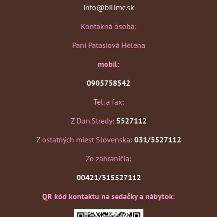
info@billmc.sk
Kontakná osoba:
Pani Patasiová Helena
mobil:
0905758542
Tel. a fax:
Z Dun.Stredy:
5527112
Z ostatných miest Slovenska:
031/5527112
Zo zahraničia:
00421/315527112
QR kód kontaktu na sedačky a nábytok
: