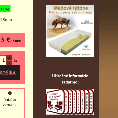
 CENA
Ø 28mm
13 €
s DPH
ks
KOŠÍKA
Užitočné informácie
zadarmo:
Pridať do
zoznamu