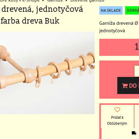
 drevená, jednotyčová
NA SKLADE
DOBRÁ
 farba dreva Buk
Garniža drevená 
jednotyčová
DO 
Pridať k
Obľúbeným