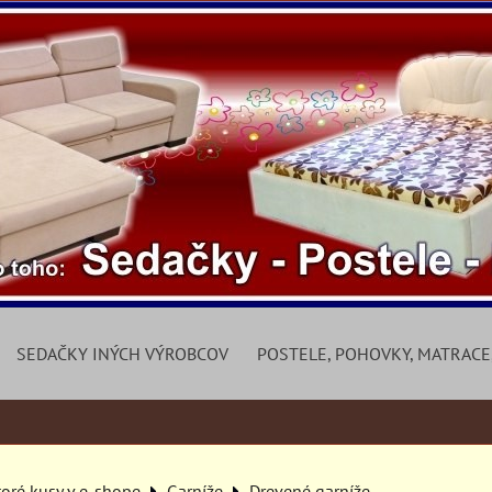
SEDAČKY INÝCH VÝROBCOV
POSTELE, POHOVKY, MATRACE
toré kusy v e-shope
Garníže
Drevené garníže