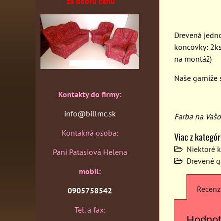
za dobrú cenu
Drevená jedno
koncovky: 2ks
na montáž)
Naše garníže 
Kontakty do firmy:
info@billmc.sk
Farba na Vaš
Kontakná osoba:
Viac z kategór
Niektoré 
Pani Patasiová Helena
Drevené g
mobil:
Recenz
0905758542
Tel. a fax:
Hodnot