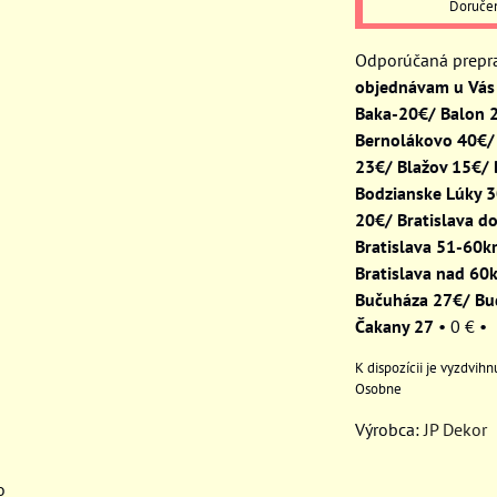
Doruče
objednávam u Vás 
Baka-20€/ Balon 
Bernolákovo 40€/
23€/ Blažov 15€/
Bodzianske Lúky 
20€/ Bratislava d
Bratislava 51-60
Bratislava nad 60
Bučuháza 27€/ Bu
Čakany 27
•
0 €
•
Osobne
Výrobca:
JP Dekor
o