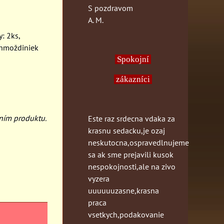
S pozdravom
A. M.
: 2ks,
a hmoždiniek
Spokojní
zákazníci
ním produktu.
Este raz srdecna vdaka za
krasnu sedacku,je ozaj
neskutocna,ospravedlnujeme
sa ak sme prejavili kusok
nespokojnosti,ale na zivo
vyzera
uuuuuuzasne,krasna
praca
vsetkych,podakovanie