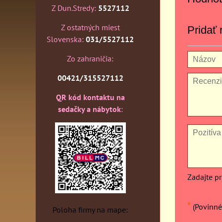
Z Dun.Stredy:
5527112
Z ostatných miest
Pridať 
Slovenska:
031/5527112
Zo zahraničia:
00421/315527112
QR kód kontaktu na
sedačky a nábytok
:
Zadajte p
*
(Povinné
Poloha firmy na mape: