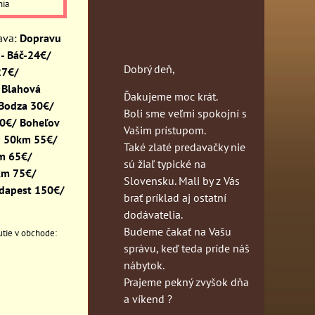
nia
Dopravu
- Báč-24€/
Dobrý deň,
27€/
 Blahová
Ďakujeme moc krát.
 Bodza 30€/
Boli sme veľmi spokojní s
30€/ Boheľov
Vašim prístupom.
o 50km 55€/
Také zlaté predavačky nie
km 65€/
sú žiaľ typické na
km 75€/
Slovensku. Mali by z Vás
dapest 150€/
brať príklad aj ostatní
dodávatelia.
Budeme čakať na Vašu
správu, keď teda príde náš
nábytok.
Prajeme pekný zvyšok dňa
a víkend ?