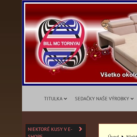
TITULKA
SEDAČKY NAŠE VÝROBKY
NIEKTORÉ KUSY V E-
SHOPE
Úvod
Niek