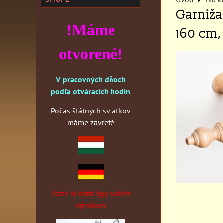
Garniža
!Máme
160 cm,
otvorené!
V pracovných dňoch
podľa otváracích hodín
Počas štátnych sviatkov
máme zavreté
Pozri si katalógy našich
výrobkov