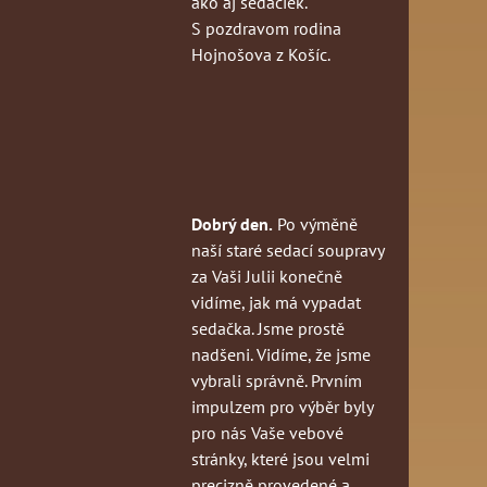
ako aj sedačiek.
S pozdravom rodina
Hojnošova z Košíc.
Dobrý den.
Po výměně
naší staré sedací soupravy
za Vaši Julii konečně
vidíme, jak má vypadat
sedačka. Jsme prostě
nadšeni. Vidíme, že jsme
vybrali správně. Prvním
impulzem pro výběr byly
pro nás Vaše vebové
stránky, které jsou velmi
precizně provedené a