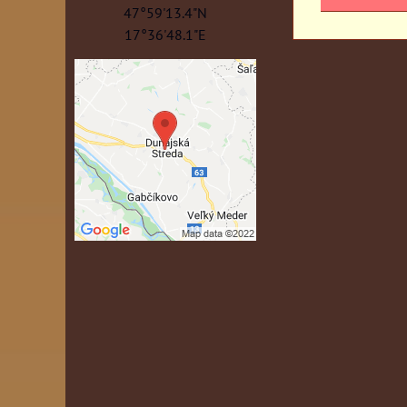
47°59'13.4"N
17°36'48.1"E