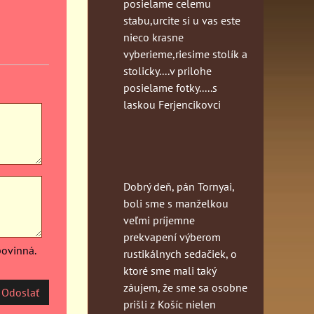
posielame celemu
stabu,urcite si u vas este
nieco krasne
vyberieme,riesime stolík a
stolicky....v prilohe
posielame fotky.....s
laskou Ferjencikovci
Dobrý deň, pán Tornyai,
boli sme s manželkou
veľmi príjemne
prekvapení výberom
povinná.
rustikálnych sedačiek, o
ktoré sme mali taký
záujem, že sme sa osobne
Odoslať
prišli z Košíc nielen