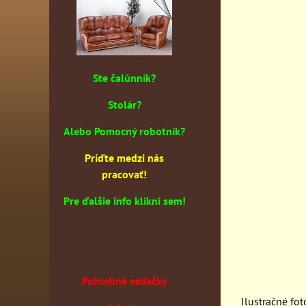
Ste čalúnník?
Stolár?
Alebo Pomocný robotník?
Príďte medzi nás
pracovať!
Pre ďalšie info klikni sem!
Pohodlné sedačky
Ilustračné fot