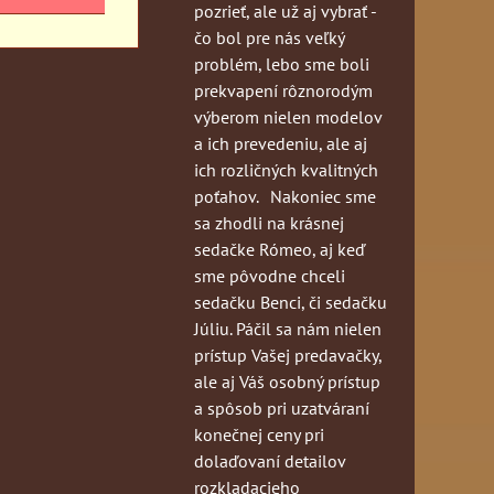
pozrieť, ale už aj vybrať -
čo bol pre nás veľký
problém, lebo sme boli
prekvapení rôznorodým
výberom nielen modelov
a ich prevedeniu, ale aj
ich rozličných kvalitných
poťahov. Nakoniec sme
sa zhodli na krásnej
sedačke Rómeo, aj keď
sme pôvodne chceli
sedačku Benci, či sedačku
Júliu. Páčil sa nám nielen
prístup Vašej predavačky,
ale aj Váš osobný prístup
a spôsob pri uzatváraní
konečnej ceny pri
dolaďovaní detailov
rozkladacieho