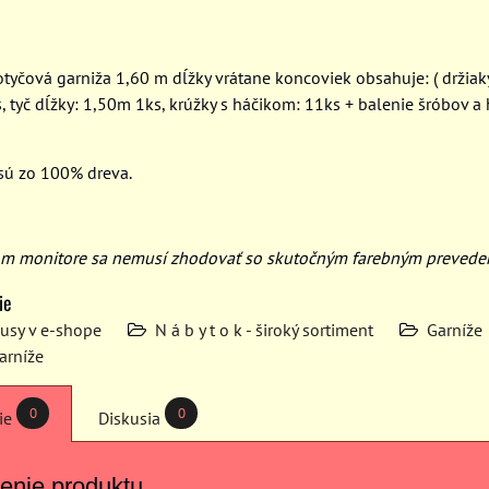
tyčová garniža 1,60 m dĺžky vrátane koncoviek obsahuje: ( držiaky
, tyč dĺžky: 1,50m 1ks, krúžky s háčikom: 11ks + balenie šróbov 
sú zo 100% dreva.
om monitore sa nemusí zhodovať so skutočným farebným prevede
ie
kusy v e-shope
N á b y t o k - široký sortiment
Garníže
arníže
0
0
ie
Diskusia
enie produktu