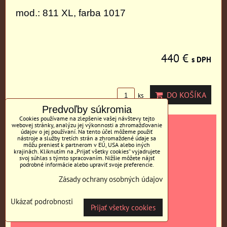
mod.: 811 XL, farba 1017
440 €
s DPH
DO KOŠÍKA
ks
Predvoľby súkromia
Cookies používame na zlepšenie vašej návštevy tejto
webovej stránky, analýzu jej výkonnosti a zhromažďovanie
údajov o jej používaní. Na tento účel môžeme použiť
nástroje a služby tretích strán a zhromaždené údaje sa
môžu preniesť k partnerom v EÚ, USA alebo iných
krajinách. Kliknutím na „Prijať všetky cookies“ vyjadrujete
svoj súhlas s týmto spracovaním. Nižšie môžete nájsť
podrobné informácie alebo upraviť svoje preferencie.
Zásady ochrany osobných údajov
Ukázať podrobnosti
mod.: 800, farba biela patyna
Prijať všetky cookies