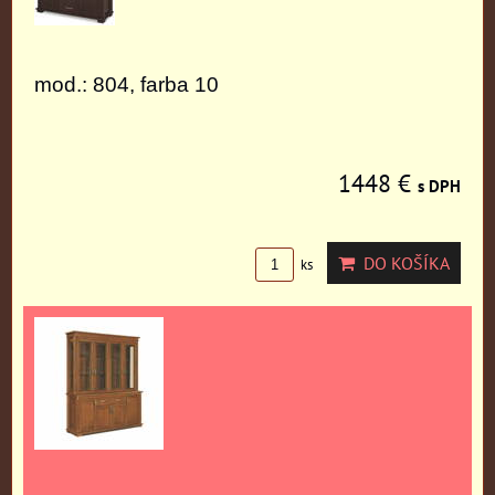
mod.: 804, farba 10
1448 €
s DPH
DO KOŠÍKA
ks