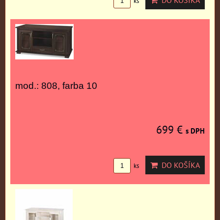
DO KOŠÍKA
ks
mod.: 808, farba 10
699 €
s DPH
DO KOŠÍKA
ks