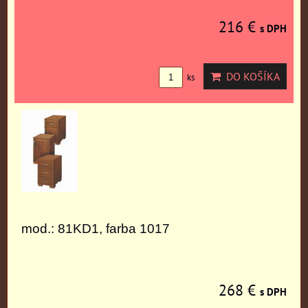
216 €
s DPH
DO KOŠÍKA
ks
mod.: 81KD1, farba 1017
268 €
s DPH