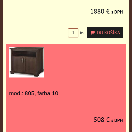
1880 €
s DPH
DO KOŠÍKA
ks
mod.: 805, farba 10
508 €
s DPH