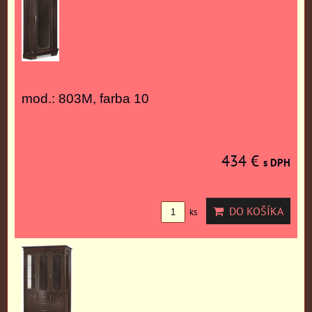
mod.: 803M, farba 10
434 €
s DPH
DO KOŠÍKA
ks