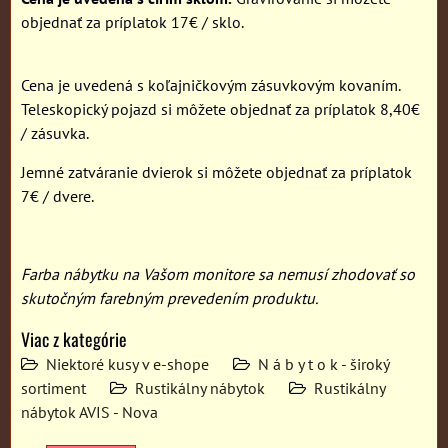
objednať za príplatok 17€ / sklo.
Cena je uvedená s koľajničkovým zásuvkovým kovaním.
Teleskopický pojazd si môžete objednať za príplatok 8,40€
/ zásuvka.
Jemné zatváranie dvierok si môžete objednať za príplatok
7€ / dvere.
Farba nábytku na Vašom monitore sa nemusí zhodovať so
skutočným farebným prevedením produktu.
Viac z kategórie
Niektoré kusy v e-shope
N á b y t o k - široký
sortiment
Rustikálny nábytok
Rustikálny
nábytok AVIS - Nova