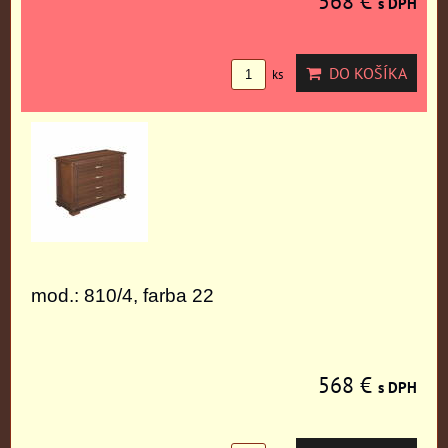
568 €
s DPH
DO KOŠÍKA
ks
mod.: 810/4, farba 22
568 €
s DPH