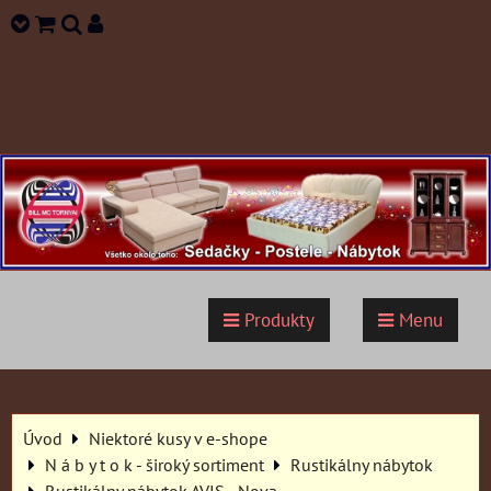
Produkty
Menu
Úvod
Niektoré kusy v e-shope
N á b y t o k - široký sortiment
Rustikálny nábytok
Rustikálny nábytok AVIS - Nova