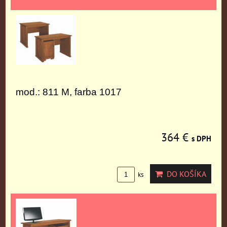
mod.: 811 M, farba 1017
364 €
s DPH
DO KOŠÍKA
ks