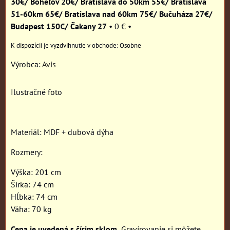
30€/ Boheľov 20€/ Bratislava do 50km 55€/ Bratislava
51-60km 65€/ Bratislava nad 60km 75€/ Bučuháza 27€/
Budapest 150€/ Čakany 27
•
0 €
•
Osobne
Výrobca:
Avis
Ilustračné foto
Materiál: MDF + dubová dýha
Rozmery:
Výška: 201 cm
Šírka: 74 cm
Hĺbka: 74 cm
Váha: 70 kg
Cena je uvedená s čírim sklom.
Gravírovanie si môžete