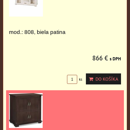
mod.: 808, biela patina
866 €
s DPH
DO KOŠÍKA
ks