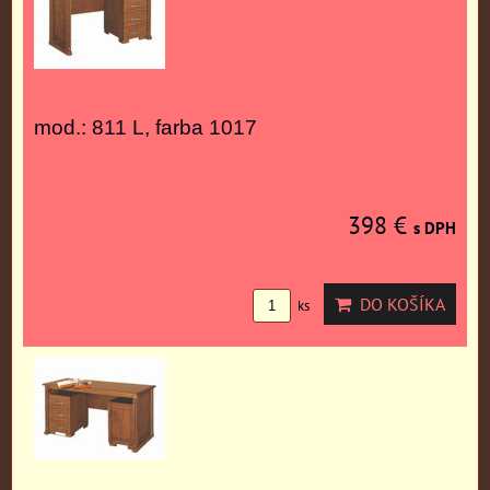
mod.: 811 L, farba 1017
398 €
s DPH
DO KOŠÍKA
ks