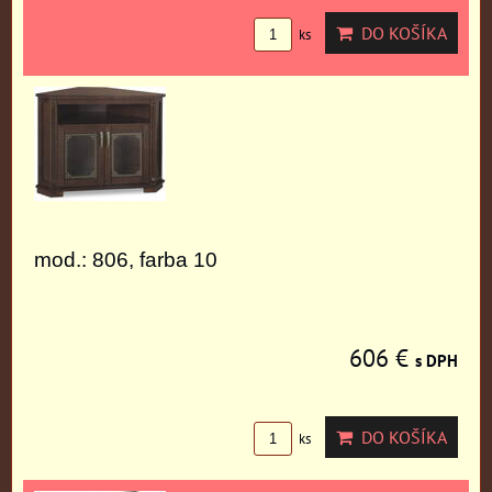
DO KOŠÍKA
ks
mod.: 806, farba 10
606 €
s DPH
DO KOŠÍKA
ks