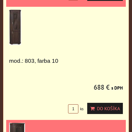
mod.: 803, farba 10
688 €
s DPH
DO KOŠÍKA
ks