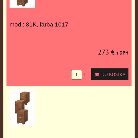
mod.: 81K, farba 1017
273 €
s DPH
DO KOŠÍKA
ks