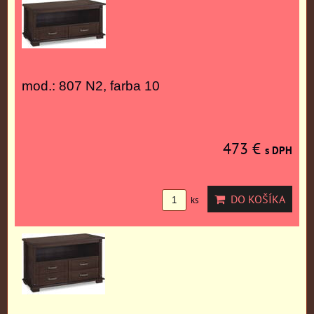
mod.: 807 N2, farba 10
473 €
s DPH
DO KOŠÍKA
ks