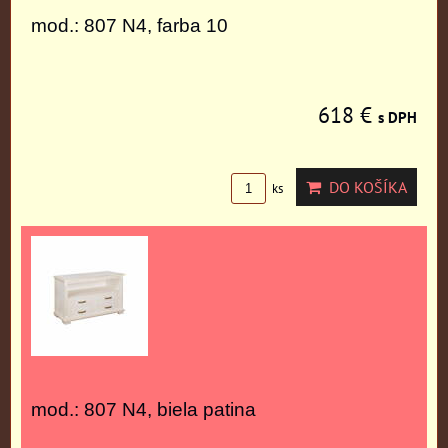
mod.: 807 N4, farba 10
618 €
s DPH
DO KOŠÍKA
ks
mod.: 807 N4, biela patina