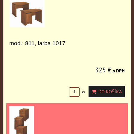
mod.: 811, farba 1017
325 €
s DPH
DO KOŠÍKA
ks