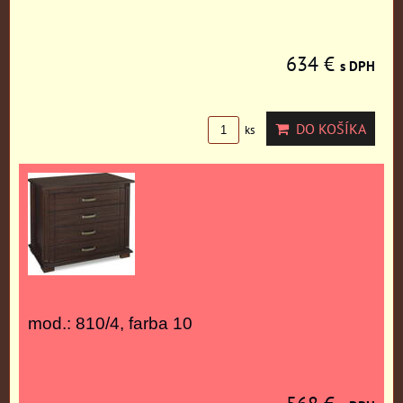
634 €
s DPH
DO KOŠÍKA
ks
mod.: 810/4, farba 10