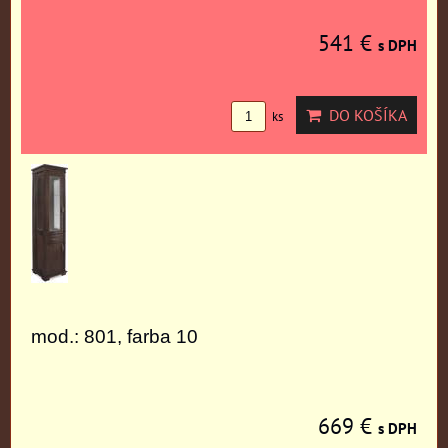
541 €
s DPH
DO KOŠÍKA
ks
mod.: 801, farba 10
669 €
s DPH