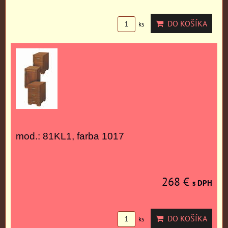
DO KOŠÍKA
ks
mod.: 81KL1, farba 1017
268 €
s DPH
DO KOŠÍKA
ks