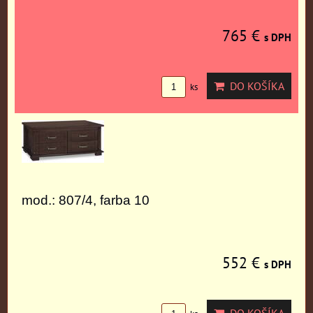
765 €
s DPH
DO KOŠÍKA
ks
mod.: 807/4, farba 10
552 €
s DPH