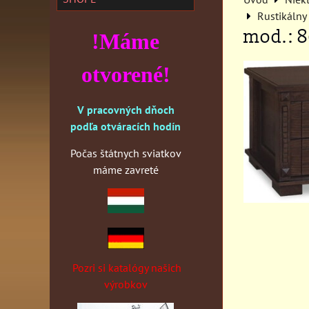
Rustikálny
mod.: 8
!Máme
otvorené!
V pracovných dňoch
podľa otváracích hodín
Počas štátnych sviatkov
máme zavreté
Pozri si katalógy našich
výrobkov