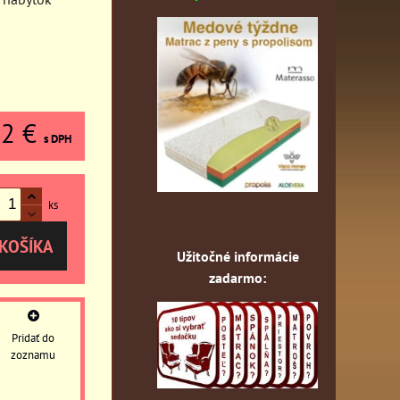
52 €
s DPH
ks
KOŠÍKA
Užitočné informácie
zadarmo:
Pridať do
zoznamu