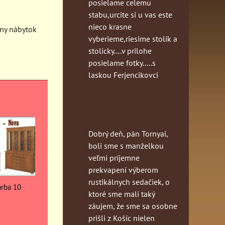
posielame celemu
stabu,urcite si u vas este
nieco krasne
lny nábytok
vyberieme,riesime stolík a
stolicky....v prilohe
posielame fotky.....s
laskou Ferjencikovci
Dobrý deň, pán Tornyai,
boli sme s manželkou
veľmi príjemne
prekvapení výberom
rustikálnych sedačiek, o
arba 10
ktoré sme mali taký
záujem, že sme sa osobne
prišli z Košíc nielen