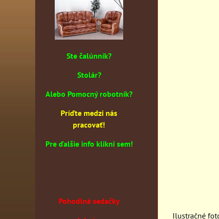
Ste čalúnník?
Stolár?
Alebo Pomocný robotník?
Príďte medzi nás
pracovať!
Pre ďalšie info klikni sem!
Pohodlné sedačky
Ilustračné fot