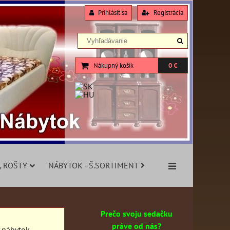
Prihlásiť sa
Registrácia
Nákupný košík
0 €
, ROŠTY
NÁBYTOK - Š.SORTIMENT
Prečo svoju sedačku
práve od nás?
y nábytok