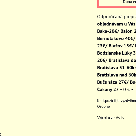
Doruče
objednávam u Vás 
Baka-20€/ Balon 
Bernolákovo 40€/
23€/ Blažov 15€/
Bodzianske Lúky 
20€/ Bratislava d
Bratislava 51-60
Bratislava nad 60
Bučuháza 27€/ Bu
Čakany 27
•
0 €
•
Osobne
Výrobca:
Avis
o