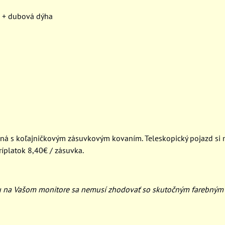
F + dubová dýha
ná s koľajničkovým zásuvkovým kovaním. Teleskopický pojazd si
ríplatok 8,40€ / zásuvka.
u na Vašom monitore sa nemusí zhodovať so skutočným farebným