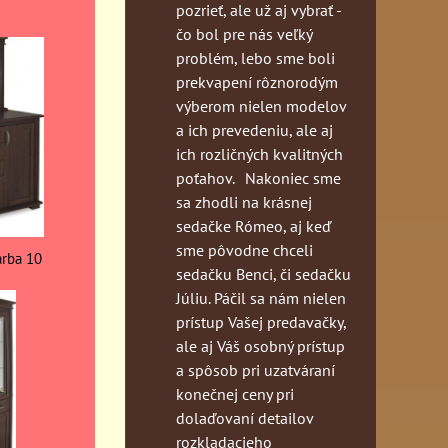
pozrieť, ale už aj vybrať -
čo bol pre nás veľký
problém, lebo sme boli
prekvapení rôznorodým
výberom nielen modelov
a ich prevedeniu, ale aj
ich rozličných kvalitných
poťahov. Nakoniec sme
sa zhodli na krásnej
sedačke Rómeo, aj keď
sme pôvodne chceli
arba 10
sedačku Benci, či sedačku
Júliu. Páčil sa nám nielen
prístup Vašej predavačky,
ale aj Váš osobný prístup
a spôsob pri uzatváraní
konečnej ceny pri
dolaďovaní detailov
rozkladacieho