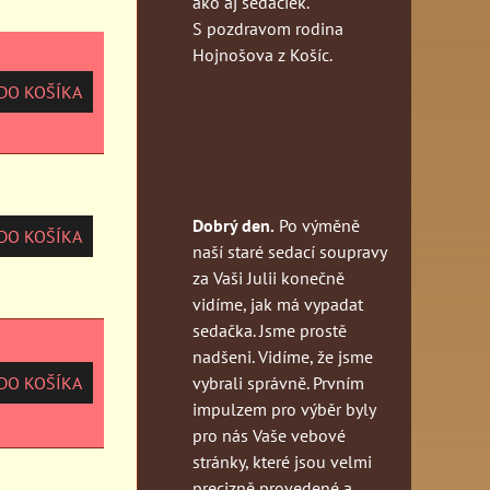
ako aj sedačiek.
S pozdravom rodina
Hojnošova z Košíc.
O KOŠÍKA
Dobrý den.
Po výměně
O KOŠÍKA
naší staré sedací soupravy
za Vaši Julii konečně
vidíme, jak má vypadat
sedačka. Jsme prostě
nadšeni. Vidíme, že jsme
vybrali správně. Prvním
O KOŠÍKA
impulzem pro výběr byly
pro nás Vaše vebové
stránky, které jsou velmi
precizně provedené a