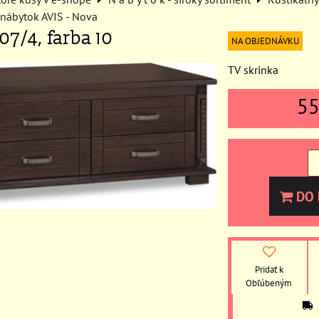
 nábytok AVIS - Nova
07/4, farba 10
NA OBJEDNÁVKU
TV skrinka
5
DO 
Pridať k
Obľúbeným