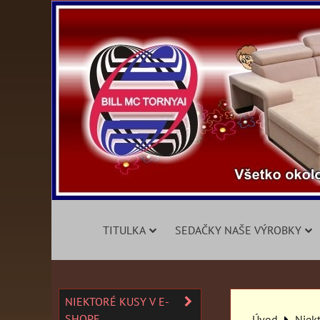
TITULKA
SEDAČKY NAŠE VÝROBKY
NIEKTORÉ KUSY V E-
SHOPE
Úvod
Niek