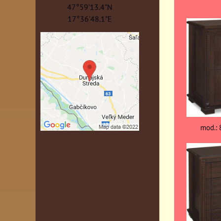
47°59'13.4"N
17°36'48.1"E
mod.: 