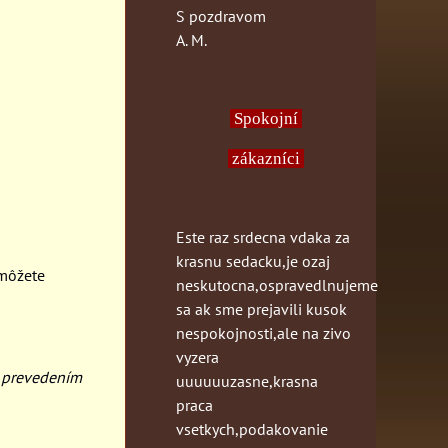
S pozdravom
A. M.
Spokojní
zákazníci
Este raz srdecna vdaka za
krasnu sedacku,je ozaj
 môžete
neskutocna,ospravedlnujeme
sa ak sme prejavili kusok
nespokojnosti,ale na zivo
vyzera
 prevedením
uuuuuuzasne,krasna
praca
vsetkych,podakovanie