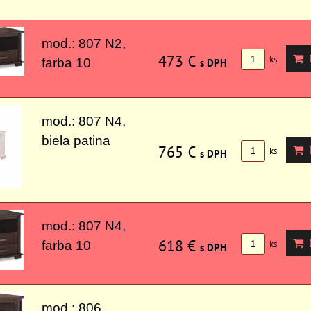
mod.: 807 N2,
473 €
D
ks
farba 10
s DPH
mod.: 807 N4,
biela patina
765 €
D
ks
s DPH
mod.: 807 N4,
618 €
D
farba 10
ks
s DPH
mod.: 806,