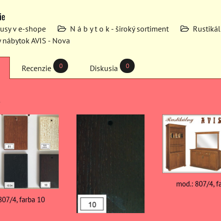
ie
kusy v e-shope
N á b y t o k - široký sortiment
Rustiká
y nábytok AVIS - Nova
0
0
Recenzie
Diskusia
mod.: 807/4, f
807/4, farba 10