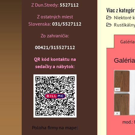
Z Dun.Stredy:
5527112
Viac z kategór
Z ostatných miest
Niektoré 
Slovenska:
031/5527112
Rustikáln
Zo zahraničia:
Galéria
00421/315527112
QR kód kontaktu na
Galéria
sedačky a nábytok
:
mod.: 
Poloha firmy na mape: