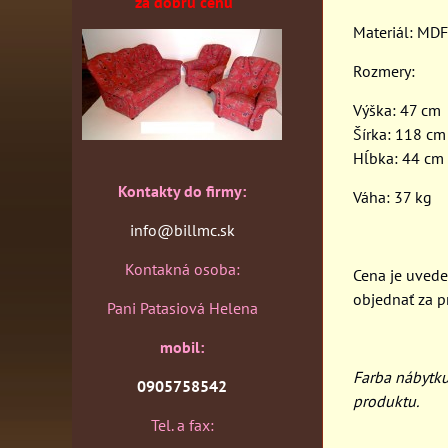
za dobrú cenu
Materiál: MD
Rozmery:
Výška: 47 cm
Šírka: 118 cm
Hĺbka: 44 cm
Kontakty do firmy:
Váha: 37 kg
info@billmc.sk
Kontakná osoba:
Cena je uvede
objednať za p
Pani Patasiová Helena
mobil:
Farba nábytk
0905758542
produktu.
Tel. a fax: