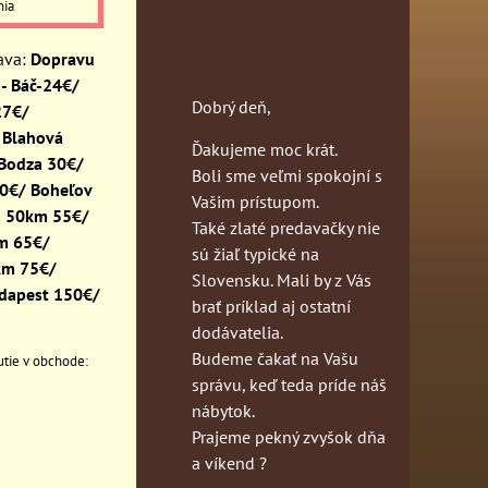
nia
Dopravu
- Báč-24€/
Dobrý deň,
27€/
 Blahová
Ďakujeme moc krát.
 Bodza 30€/
Boli sme veľmi spokojní s
30€/ Boheľov
Vašim prístupom.
o 50km 55€/
Také zlaté predavačky nie
km 65€/
sú žiaľ typické na
km 75€/
Slovensku. Mali by z Vás
dapest 150€/
brať príklad aj ostatní
dodávatelia.
Budeme čakať na Vašu
správu, keď teda príde náš
nábytok.
Prajeme pekný zvyšok dňa
a víkend ?