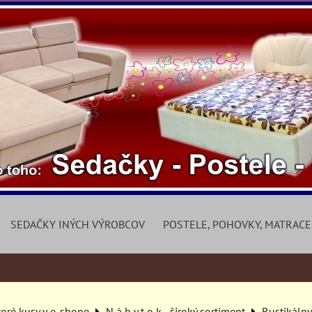
SEDAČKY INÝCH VÝROBCOV
POSTELE, POHOVKY, MATRACE
toré kusy v e-shope
N á b y t o k - široký sortiment
Rustikáln