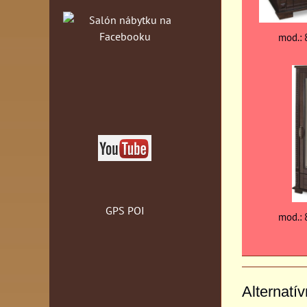
mod.: 
GPS POI
mod.: 
Alternatí