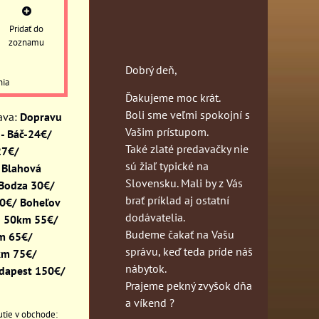
Pridať do
zoznamu
Dobrý deň,
nia
Ďakujeme moc krát.
Boli sme veľmi spokojní s
Dopravu
Vašim prístupom.
- Báč-24€/
Také zlaté predavačky nie
27€/
sú žiaľ typické na
 Blahová
Slovensku. Mali by z Vás
 Bodza 30€/
brať príklad aj ostatní
30€/ Boheľov
dodávatelia.
o 50km 55€/
Budeme čakať na Vašu
km 65€/
správu, keď teda príde náš
km 75€/
nábytok.
dapest 150€/
Prajeme pekný zvyšok dňa
a víkend ?