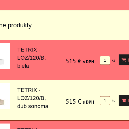
vne produkty
TETRIX -
LOZ/120/B,
515 €
D
ks
s DPH
biela
TETRIX -
LOZ/120/B,
515 €
D
ks
s DPH
dub sonoma