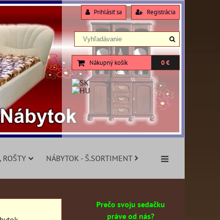
Prihlásiť sa
Registrácia
Nákupný košík
0 €
, ROŠTY
NÁBYTOK - Š.SORTIMENT
Prečo svoju sedačku
práve od nás?
ábytok