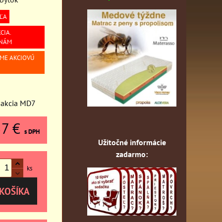
ĽA
CIA.
 NÁM
ÍME AKCIOVÚ
 akcia MD7
57 €
s DPH
Užitočné informácie
zadarmo:
ks
KOŠÍKA