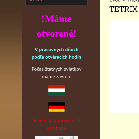
TETRIX 
!Máme
otvorené!
V pracovných dňoch
podľa otváracích hodín
Počas štátnych sviatkov
máme zavreté
Pozri si katalógy našich
výrobkov