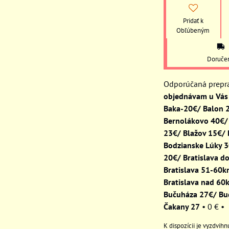
Pridať k
Obľúbeným
Doruče
objednávam u Vás 
Baka-20€/ Balon 
Bernolákovo 40€/
23€/ Blažov 15€/
Bodzianske Lúky 
20€/ Bratislava d
Bratislava 51-60
Bratislava nad 60
Bučuháza 27€/ Bu
Čakany 27
•
0 €
•