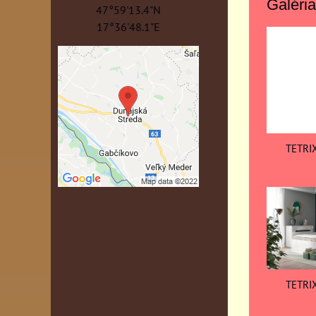
Galéria
47°59'13.4"N
17°36'48.1"E
TETRIX
TETRIX