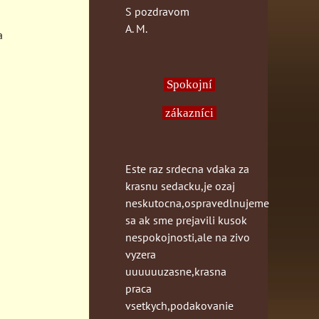
S pozdravom
A. M.
a
Spokojní
zákazníci
Este raz srdecna vdaka za
krasnu sedacku,je ozaj
neskutocna,ospravedlnujeme
sa ak sme prejavili kusok
nespokojnosti,ale na zivo
vyzera
uuuuuuzasne,krasna
praca
vsetkych,podakovanie