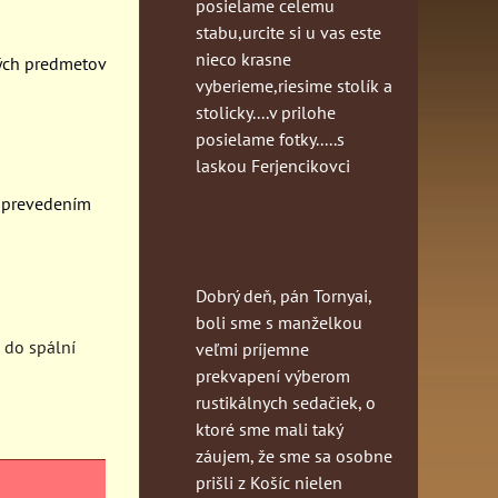
posielame celemu
stabu,urcite si u vas este
nieco krasne
ných predmetov
vyberieme,riesime stolík a
stolicky....v prilohe
posielame fotky.....s
laskou Ferjencikovci
 prevedením
Dobrý deň, pán Tornyai,
boli sme s manželkou
 do spální
veľmi príjemne
prekvapení výberom
rustikálnych sedačiek, o
ktoré sme mali taký
záujem, že sme sa osobne
prišli z Košíc nielen