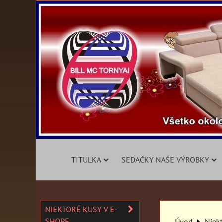
TITULKA
SEDAČKY NAŠE VÝROBKY
NIEKTORÉ KUSY V E-
SHOPE
Úvod
Niek