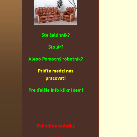
Ste čalúnník?
Stolár?
Alebo Pomocný robotník?
Príďte medzi nás
pracovať!
Pre ďalšie info klikni sem!
Pohodlné sedačky