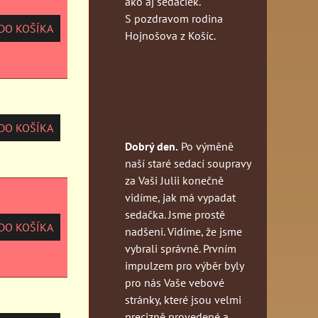
ako aj sedačiek.
S pozdravom rodina
O KOŠÍKA
Hojnošova z Košíc.
O KOŠÍKA
Dobrý den.
Po výměně
naší staré sedací soupravy
za Vaši Julii konečně
vidíme, jak má vypadat
sedačka. Jsme prostě
O KOŠÍKA
nadšeni. Vidíme, že jsme
vybrali správně. Prvním
impulzem pro výběr byly
pro nás Vaše vebové
stránky, které jsou velmi
precizně provedené a