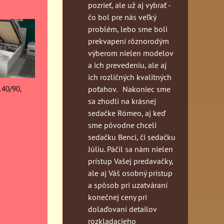
pozrieť, ale už aj vybrať -
čo bol pre nás veľký
problém, lebo sme boli
prekvapení rôznorodým
výberom nielen modelov
a ich prevedeniu, ale aj
ich rozličných kvalitných
140/90,
poťahov. Nakoniec sme
sa zhodli na krásnej
sedačke Rómeo, aj keď
sme pôvodne chceli
sedačku Benci, či sedačku
Júliu. Páčil sa nám nielen
prístup Vašej predavačky,
ale aj Váš osobný prístup
a spôsob pri uzatváraní
konečnej ceny pri
dolaďovaní detailov
rozkladacieho