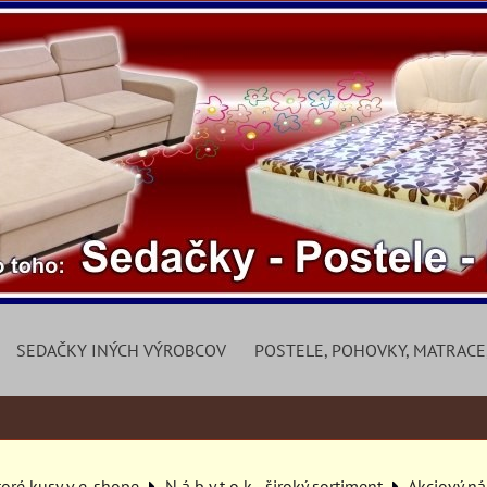
SEDAČKY INÝCH VÝROBCOV
POSTELE, POHOVKY, MATRACE
toré kusy v e-shope
N á b y t o k - široký sortiment
Akciový n