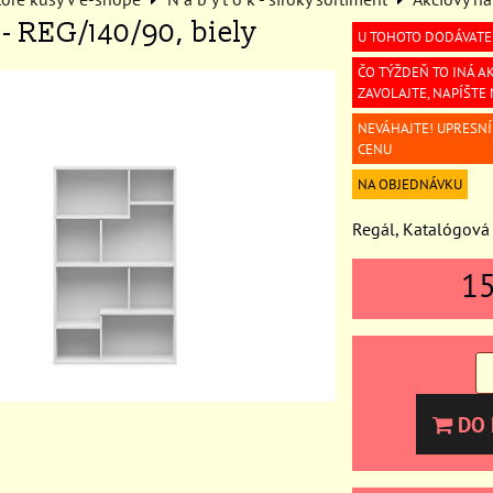
- REG/140/90, biely
U TOHOTO DODÁVATE
ČO TÝŽDEŇ TO INÁ AK
ZAVOLAJTE, NAPÍŠTE
NEVÁHAJTE! UPRESN
CENU
NA OBJEDNÁVKU
Regál, Katalógová
1
DO 