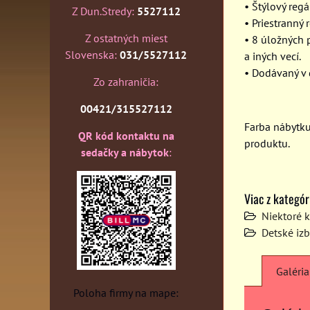
• Štýlový reg
Z Dun.Stredy:
5527112
• Priestranný
Z ostatných miest
• 8 úložných 
Slovenska:
031/5527112
a iných vecí.
• Dodávaný v
Zo zahraničia:
00421/315527112
Farba nábytk
QR kód kontaktu na
produktu.
sedačky a nábytok
:
Viac z kategór
Niektoré 
Detské izb
Galéria
Poloha firmy na mape: