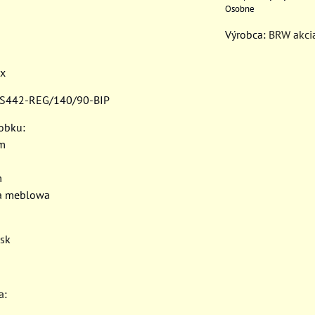
Osobne
Výrobca:
BRW akci
ix
 S442-REG/140/90-BIP
robku:
cm
m
ta meblowa
esk
a: