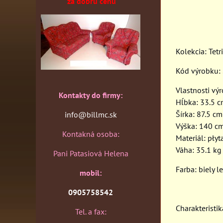
za dobrú cenu
Kolekcia: Tetr
Kód výrobku:
Vlastnosti vý
Kontakty do firmy:
Hĺbka: 33.5 
Šírka: 87.5 cm
info@billmc.sk
Výška: 140 c
Kontakná osoba:
Materiál: pły
Váha: 35.1 kg
Pani Patasiová Helena
Farba: biely l
mobil:
0905758542
Charakteristik
Tel. a fax: