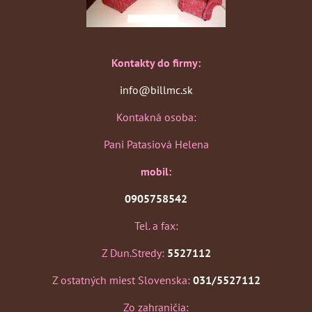
Kontakty do firmy:
info@billmc.sk
Kontakná osoba:
Pani Patasiová Helena
mobil:
0905758542
Tel. a fax:
Z Dun.Stredy:
5527112
Z ostatných miest Slovenska:
031/5527112
Zo zahraničia: