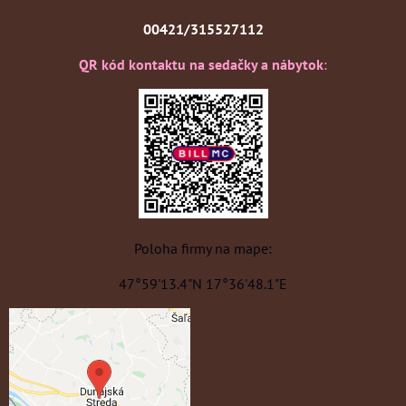
00421/315527112
QR kód kontaktu na sedačky a nábytok
:
Poloha firmy na mape:
47°59'13.4"N 17°36'48.1"E