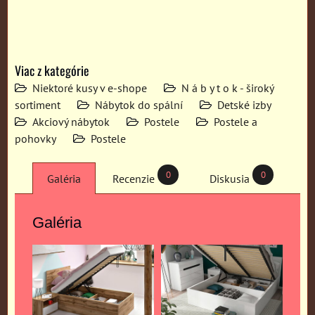
Viac z kategórie
Niektoré kusy v e-shope
N á b y t o k - široký
sortiment
Nábytok do spální
Detské izby
Akciový nábytok
Postele
Postele a
pohovky
Postele
0
0
Galéria
Recenzie
Diskusia
Galéria