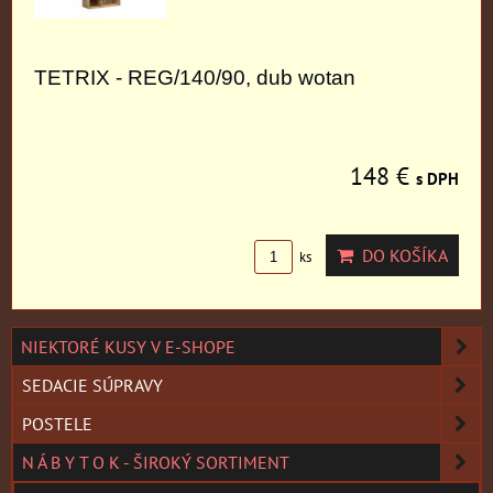
TETRIX - REG/140/90, dub wotan
148 €
s DPH
DO KOŠÍKA
ks
NIEKTORÉ KUSY V E-SHOPE
SEDACIE SÚPRAVY
POSTELE
N Á B Y T O K - ŠIROKÝ SORTIMENT