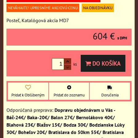
NEVÁHAJTE! UPRESNÍME AKCIOVÚ CENU
NA OBJEDNÁVKU
Posteľ, Katalógová akcia MD7
604 €
s DPH
DO KOŠÍKA
ks
Pridať k Obľúbeným
Pridať do zoznamu
Doručenia
Dopravu objednávam u Vás -
Báč-24€/ Baka-20€/ Balon 27€/ Bernolákovo 40€/
Blahová 23€/ Blažov 15€/ Bodza 30€/ Bodzianske Lúky
30€/ Boheľov 20€/ Bratislava do 50km 55€/ Bratislava