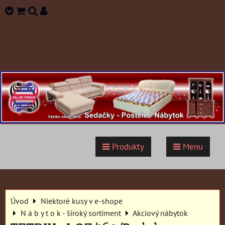
Produkty
Menu
Úvod
Niektoré kusy v e-shope
N á b y t o k - široký sortiment
Akciový nábytok