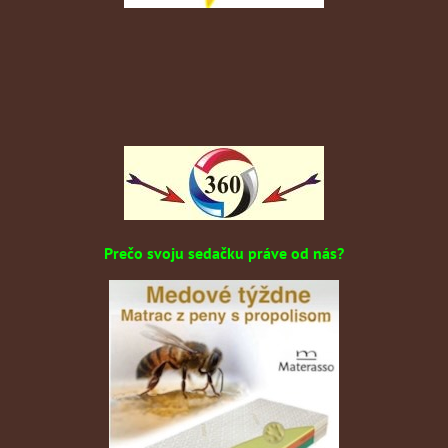
Prečo svoju sedačku práve od nás?