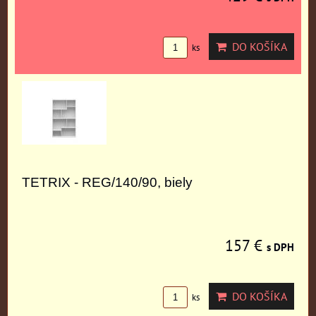
DO KOŠÍKA
ks
TETRIX - REG/140/90, biely
157 €
s DPH
DO KOŠÍKA
ks