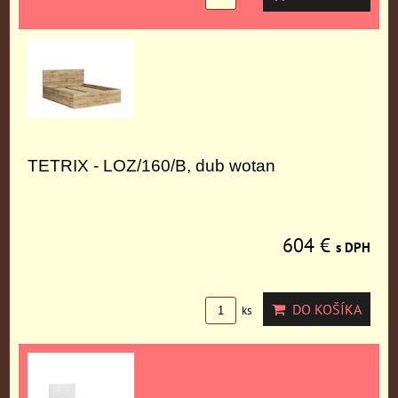
TETRIX - LOZ/160/B, dub wotan
604 €
s DPH
DO KOŠÍKA
ks