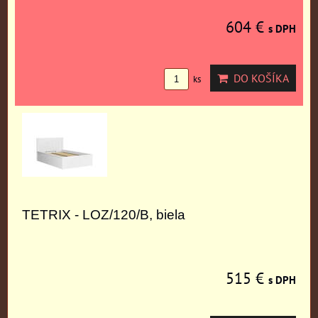
604 €
s DPH
DO KOŠÍKA
ks
TETRIX - LOZ/120/B, biela
515 €
s DPH