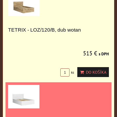
TETRIX - LOZ/120/B, dub wotan
515 €
s DPH
DO KOŠÍKA
ks