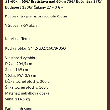
51-60km 65€/ Bratislava nad 60km 75€/ Bučuháza 27€/
Budapest 150€/ Čakany 27
•
0 €
•
Osobne
Výrobca:
BRW akcia
Kolekcia: Tetrix
Kód výrobku: S442-LOZ/160/B-DSO
Vlastnosti výrobku:
Dĺžka: 204,5 cm
Šírka: 169 cm
Výška: 95/40,5 cm
Dĺžka ložnej plochy: 200 cm
Šírka ložnej plochy: 160 cm
Materiál: nábytková doska
Váha: 114.3 kg
Farba: dub sonoma