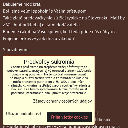
Ďakujeme moc krát.
Boli sme veľmi spokojní s Vašim prístupom.
Také zlaté predavačky nie sú žiaľ typické na Slovensku. Mali by
z Vás brať príklad aj ostatní dodávatelia.
Budeme čakať na Vašu správu, keď teda príde náš nábytok.
Prajeme pekný zvyšok dňa a víkend ?
S pozdravom
A. M.
Predvoľby súkromia
Cookies používame na zlepšenie vašej návštevy tejto
webovej stránky, analýzu jej výkonnosti a zhromažďovanie
údajov o jej používaní. Na tento účel môžeme použiť
nástroje a služby tretích strán a zhromaždené údaje sa
Spokojní
môžu preniesť k partnerom v EÚ, USA alebo iných
krajinách. Kliknutím na „Prijať všetky cookies“ vyjadrujete
svoj súhlas s týmto spracovaním. Nižšie môžete nájsť
zákazníci
podrobné informácie alebo upraviť svoje preferencie.
Zásady ochrany osobných údajov
Este raz srdecna vdaka za krasnu sedacku,je ozaj
Ukázať podrobnosti
Prijať všetky cookies
neskutocna,ospravedlnujeme sa ak sme prejavili kusok
nespokojnosti,ale na zivo vyzera uuuuuuzasne,krasna praca