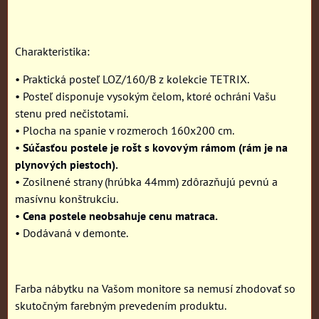
Charakteristika:
• Praktická posteľ LOZ/160/B z kolekcie TETRIX.
• Posteľ disponuje vysokým čelom, ktoré ochráni Vašu
stenu pred nečistotami.
• Plocha na spanie v rozmeroch 160x200 cm.
•
Súčasťou postele je rošt s kovovým rámom (rám je na
plynových piestoch).
• Zosilnené strany (hrúbka 44mm) zdôrazňujú pevnú a
masívnu konštrukciu.
•
Cena postele neobsahuje cenu matraca.
• Dodávaná v demonte.
Farba nábytku na Vašom monitore sa nemusí zhodovať so
skutočným farebným prevedením produktu.