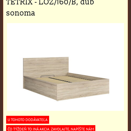
TETRIX - LOZ/160/B, dub
sonoma
U TOHOTO DODÁVATEĽA
ČO TÝŽDEŇ TO INÁ AKCIA. ZAVOLAJTE, NAPÍŠTE NÁM