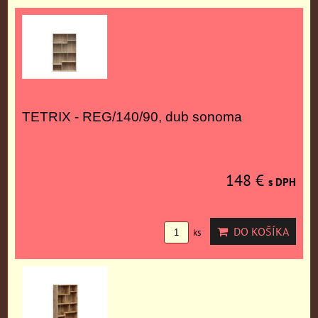
TETRIX - REG/140/90, dub sonoma
148 €
s DPH
DO KOŠÍKA
ks