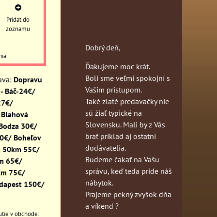
Pridať do
zoznamu
Dobrý deň,
nia
Ďakujeme moc krát.
Boli sme veľmi spokojní s
Dopravu
Vašim prístupom.
- Báč-24€/
Také zlaté predavačky nie
27€/
sú žiaľ typické na
 Blahová
Slovensku. Mali by z Vás
 Bodza 30€/
brať príklad aj ostatní
30€/ Boheľov
dodávatelia.
o 50km 55€/
Budeme čakať na Vašu
km 65€/
správu, keď teda príde náš
km 75€/
nábytok.
dapest 150€/
Prajeme pekný zvyšok dňa
a víkend ?