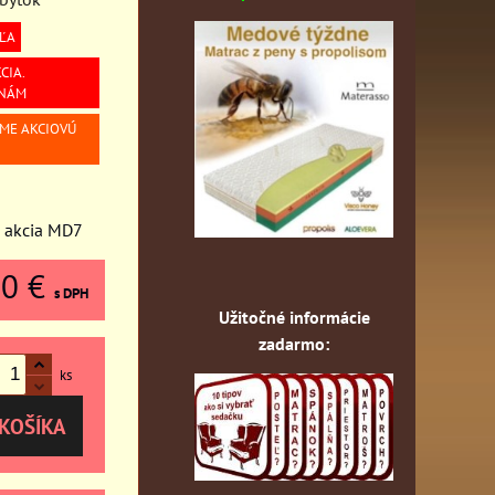
ĽA
CIA.
 NÁM
ÍME AKCIOVÚ
á akcia MD7
60 €
s DPH
Užitočné informácie
zadarmo:
ks
KOŠÍKA