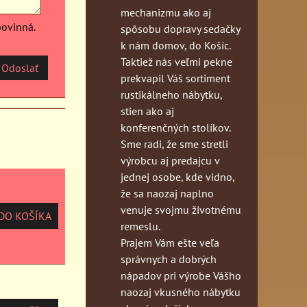
mechanizmu ako aj
povinná.
spôsobu dopravy sedačky
k nám domov, do Košíc.
Taktiež nás veľmi pekne
Odoslať
prekvapil Váš sortiment
rustikálneho nábytku,
stien ako aj
konferenčných stolíkov.
Sme radi, že sme stretli
výrobcu aj predajcu v
jednej osobe, kde vidno,
že sa naozaj naplno
venuje svojmu životnému
O KOŠÍKA
remeslu.
Prajem Vám ešte veľa
správnych a dobrých
nápadov pri výrobe Vášho
naozaj vkusného nábytku