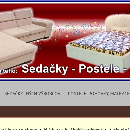
SEDAČKY INÝCH VÝROBCOV
POSTELE, POHOVKY, MATRACE
toré kusy v e-shope
N á b y t o k - široký sortiment
Akciový n