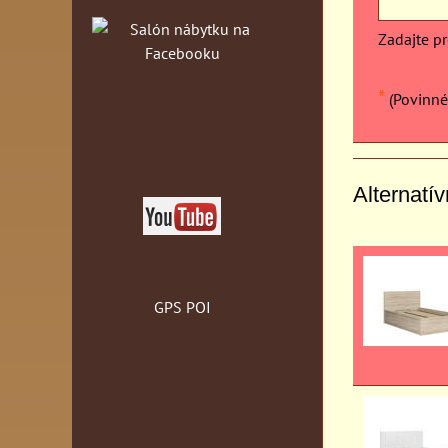
Zadajte p
*
(Povinné
Alternatí
GPS POI