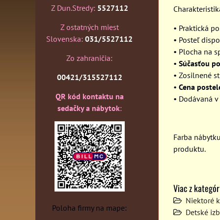
Z Dun.Stredy:
5527112
Charakteristik
Z ostatných miest
• Praktická p
Slovenska:
031/5527112
• Posteľ disp
• Plocha na 
Zo zahraničia:
•
Súčasťou po
• Zosilnené s
00421/315527112
•
Cena postel
QR kód kontaktu na
• Dodávaná v
sedačky a nábytok
:
Farba nábytk
produktu.
Viac z kategór
Niektoré 
Poloha firmy na mape:
Detské izb