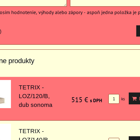
rosím hodnotenie, výhody alebo zápory - aspoň jedna položka je 
)
vne produkty
TETRIX -
LOZ/120/B,
515 €
D
ks
s DPH
dub sonoma
TETRIX -
LOZ/140/B,