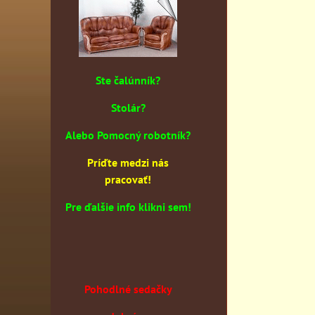
Ste čalúnník?
Stolár?
Alebo Pomocný robotník?
Príďte medzi nás
pracovať!
Pre ďalšie info klikni sem!
Pohodlné sedačky