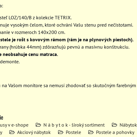
a:
osteľ LOZ/140/B z kolekcie TETRIX.
onuje vysokým čelom, ktoré ochráni Vašu stenu pred nečistotami.
spanie v rozmeroch 140x200 cm.
stele je rošt s kovovým rámom (rám je na plynových piestoch).
trany (hrúbka 44mm) zdôrazňujú pevnú a masívnu konštrukciu.
e neobsahuje cenu matraca.
 demonte.
u na Vašom monitore sa nemusí zhodovať so skutočným farebným
ie
kusy v e-shope
N á b y t o k - široký sortiment
Nábytok
y
Akciový nábytok
Postele
Postele a pohovky