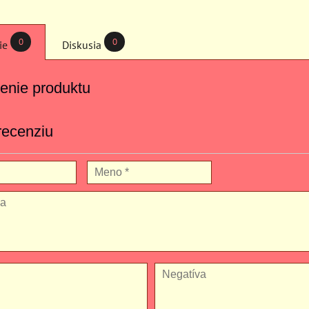
0
0
ie
Diskusia
enie produktu
recenziu