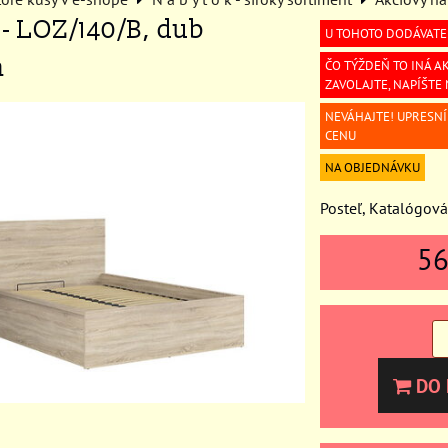
- LOZ/140/B, dub
U TOHOTO DODÁVATE
a
ČO TÝŽDEŇ TO INÁ AK
ZAVOLAJTE, NAPÍŠTE
NEVÁHAJTE! UPRESN
CENU
NA OBJEDNÁVKU
Posteľ, Katalógov
5
DO 