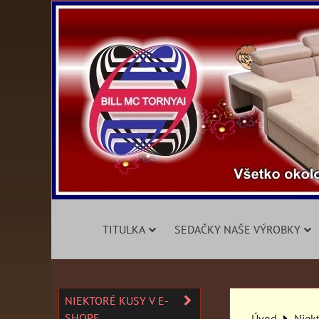
TITULKA
SEDAČKY NAŠE VÝROBKY
NIEKTORÉ KUSY V E-
SHOPE
Úvod
Niek