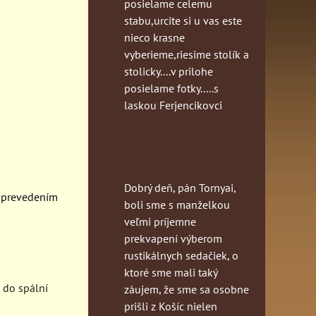
posielame celemu
stabu,urcite si u vas este
nieco krasne
vyberieme,riesime stolík a
stolicky....v prilohe
posielame fotky.....s
laskou Ferjencikovci
Dobrý deň, pán Tornyai,
 prevedením
boli sme s manželkou
veľmi príjemne
prekvapení výberom
rustikálnych sedačiek, o
ktoré sme mali taký
 do spální
záujem, že sme sa osobne
prišli z Košíc nielen