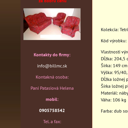
za dobrú cenu
Kolekcia: Tetr
Kód výrobku
Vlastnosti vý
Kontakty do firmy:
Dĺžka: 204,5
Šírka: 149 cm
info@billmc.sk
Výška: 95/40
Kontakná osoba:
Dĺžka ložnej 
Šírka ložnej 
Pani Patasiová Helena
Materiál: náb
mobil:
Váha: 106 kg
0905758542
Farba: dub s
Tel. a fax: