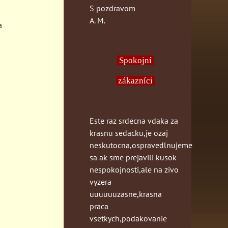
S pozdravom
A. M.
a
Spokojní
zákazníci
Este raz srdecna vdaka za
krasnu sedacku,je ozaj
neskutocna,ospravedlnujeme
sa ak sme prejavili kusok
nespokojnosti,ale na zivo
vyzera
uuuuuuzasne,krasna
praca
vsetkych,podakovanie