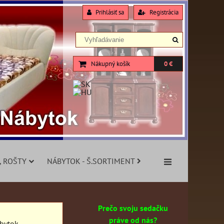
Prihlásiť sa
Registrácia
Nákupný košík
0 €
, ROŠTY
NÁBYTOK - Š.SORTIMENT
Prečo svoju sedačku
práve od nás?
ábytok