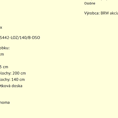
Osobne
Výrobca:
BRW akci
ix
: S442-LOZ/140/B-DSO
robku:
 cm
,5 cm
plochy: 200 cm
plochy: 140 cm
ytková doska
onoma