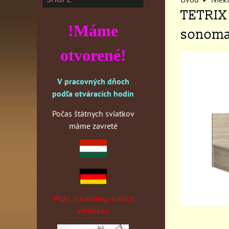
TETRIX 
!Máme
sonom
otvorené!
V pracovných dňoch
podľa otváracích hodín
Počas štátnych sviatkov
máme zavreté
Pozri si katalógy našich
výrobkov