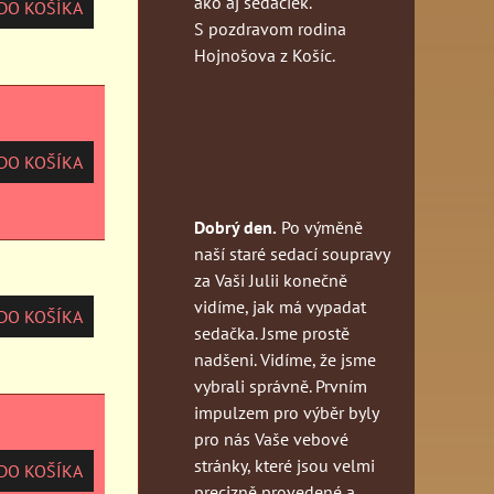
ako aj sedačiek.
O KOŠÍKA
S pozdravom rodina
Hojnošova z Košíc.
O KOŠÍKA
Dobrý den.
Po výměně
naší staré sedací soupravy
za Vaši Julii konečně
vidíme, jak má vypadat
O KOŠÍKA
sedačka. Jsme prostě
nadšeni. Vidíme, že jsme
vybrali správně. Prvním
impulzem pro výběr byly
pro nás Vaše vebové
stránky, které jsou velmi
O KOŠÍKA
precizně provedené a