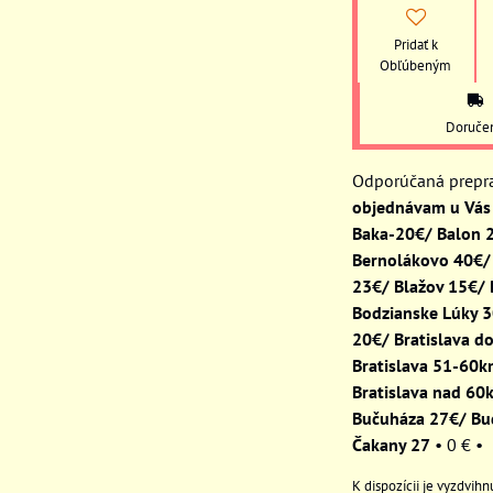
Pridať k
Obľúbeným
Doruče
objednávam u Vás 
Baka-20€/ Balon 
Bernolákovo 40€/
23€/ Blažov 15€/
Bodzianske Lúky 
20€/ Bratislava d
Bratislava 51-60
Bratislava nad 60
Bučuháza 27€/ Bu
Čakany 27
•
0 €
•