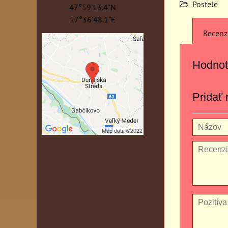
Postele
47°59'13.4"N
17°36'48.1"E
Recenz
Hodnot
Pridať 