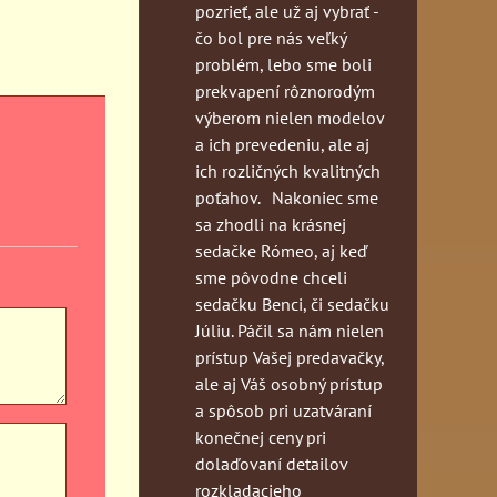
pozrieť, ale už aj vybrať -
čo bol pre nás veľký
problém, lebo sme boli
prekvapení rôznorodým
výberom nielen modelov
a ich prevedeniu, ale aj
ich rozličných kvalitných
poťahov. Nakoniec sme
sa zhodli na krásnej
sedačke Rómeo, aj keď
sme pôvodne chceli
sedačku Benci, či sedačku
Júliu. Páčil sa nám nielen
prístup Vašej predavačky,
ale aj Váš osobný prístup
a spôsob pri uzatváraní
konečnej ceny pri
dolaďovaní detailov
rozkladacieho