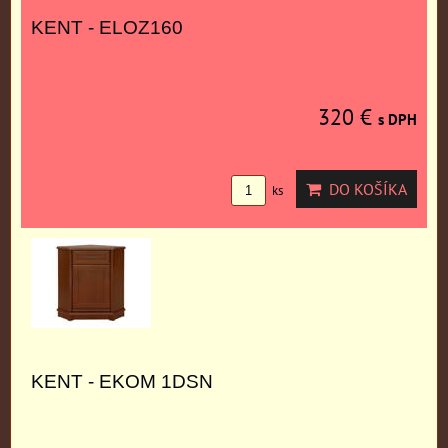
KENT - ELOZ160
320 €
s DPH
DO KOŠÍKA
ks
KENT - EKOM 1DSN