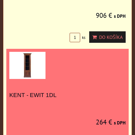
906 €
s DPH
DO KOŠÍKA
ks
KENT - EWIT 1DL
264 €
s DPH