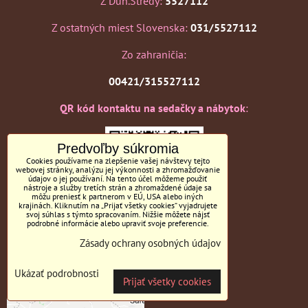
Z Dun.Stredy:
5527112
Z ostatných miest Slovenska:
031/5527112
Zo zahraničia:
00421/315527112
QR kód kontaktu na sedačky a nábytok
:
Predvoľby súkromia
Cookies používame na zlepšenie vašej návštevy tejto
webovej stránky, analýzu jej výkonnosti a zhromažďovanie
údajov o jej používaní. Na tento účel môžeme použiť
nástroje a služby tretích strán a zhromaždené údaje sa
môžu preniesť k partnerom v EÚ, USA alebo iných
krajinách. Kliknutím na „Prijať všetky cookies“ vyjadrujete
svoj súhlas s týmto spracovaním. Nižšie môžete nájsť
podrobné informácie alebo upraviť svoje preferencie.
Zásady ochrany osobných údajov
Poloha firmy na mape:
Ukázať podrobnosti
47°59'13.4"N 17°36'48.1"E
Prijať všetky cookies