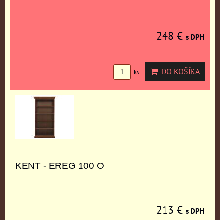
248 €
s DPH
DO KOŠÍKA
ks
KENT - EREG 100 O
213 €
s DPH