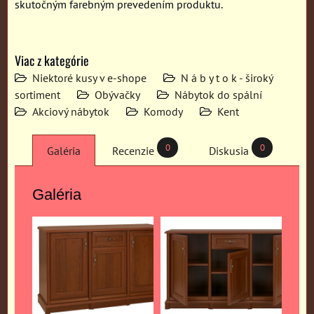
skutočným farebným prevedením produktu.
Viac z kategórie
Niektoré kusy v e-shope
N á b y t o k - široký
sortiment
Obývačky
Nábytok do spální
Akciový nábytok
Komody
Kent
0
0
Galéria
Recenzie
Diskusia
Galéria