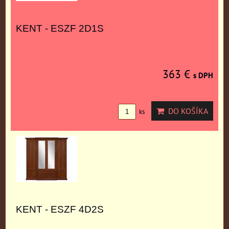
KENT - ESZF 2D1S
363 €
s DPH
DO KOŠÍKA
ks
KENT - ESZF 4D2S