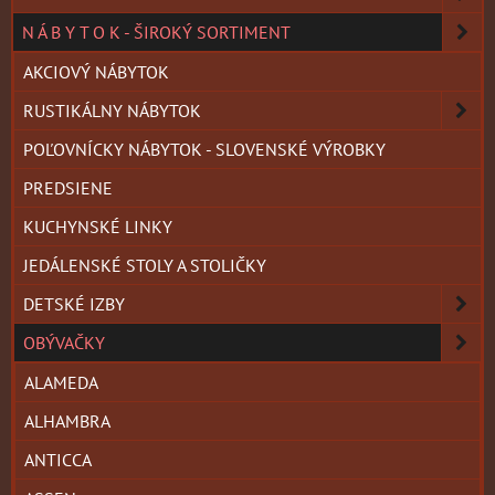
N Á B Y T O K - ŠIROKÝ SORTIMENT
AKCIOVÝ NÁBYTOK
RUSTIKÁLNY NÁBYTOK
POĽOVNÍCKY NÁBYTOK - SLOVENSKÉ VÝROBKY
PREDSIENE
KUCHYNSKÉ LINKY
JEDÁLENSKÉ STOLY A STOLIČKY
DETSKÉ IZBY
OBÝVAČKY
ALAMEDA
ALHAMBRA
ANTICCA