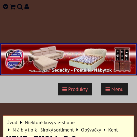
Produkty
Menu
Úvod
Niektoré kusy v e-shope
N á b y t o k - široký sortiment
Obývačky
Kent