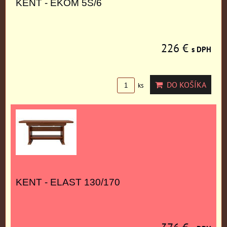
KENT - EKOM 5S/6
226 €
s DPH
DO KOŠÍKA
ks
KENT - ELAST 130/170