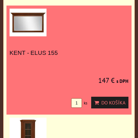
KENT - ELUS 155
147 €
s DPH
DO KOŠÍKA
ks