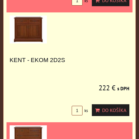
DO KOŠÍKA
ks
KENT - EKOM 2D2S
222 €
s DPH
DO KOŠÍKA
ks