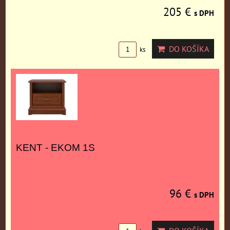
205 €
s DPH
DO KOŠÍKA
ks
KENT - EKOM 1S
96 €
s DPH