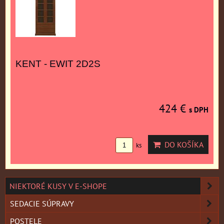
KENT - EWIT 2D2S
424 €
s DPH
DO KOŠÍKA
ks
NIEKTORÉ KUSY V E-SHOPE
SEDACIE SÚPRAVY
POSTELE