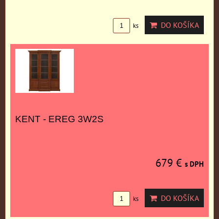
DO KOŠÍKA
ks
KENT - EREG 3W2S
679 €
s DPH
DO KOŠÍKA
ks