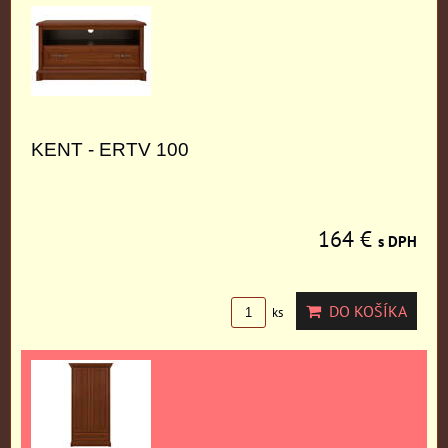
KENT - ERTV 100
164 €
s DPH
DO KOŠÍKA
ks