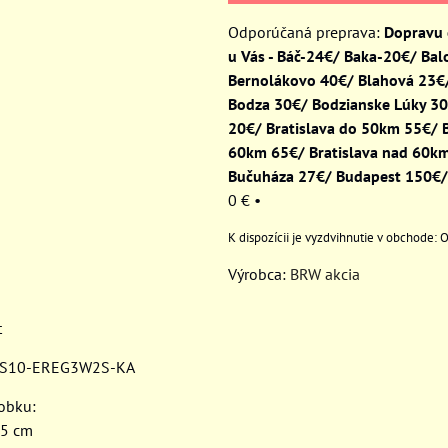
Dopravu
u Vás - Báč-24€/ Baka-20€/ Bal
Bernolákovo 40€/ Blahová 23€/
Bodza 30€/ Bodzianske Lúky 3
20€/ Bratislava do 50km 55€/ B
60km 65€/ Bratislava nad 60k
Bučuháza 27€/ Budapest 150€/
0 €
•
O
Výrobca:
BRW akcia
t
: S10-EREG3W2S-KA
robku:
,5 cm