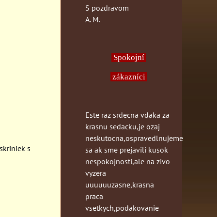
S pozdravom
A. M.
Spokojní
zákazníci
Este raz srdecna vdaka za
krasnu sedacku,je ozaj
neskutocna,ospravedlnujeme
skriniek s
sa ak sme prejavili kusok
nespokojnosti,ale na zivo
vyzera
uuuuuuzasne,krasna
praca
vsetkych,podakovanie