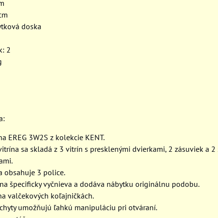
cm
 cm
ytková doska
k: 2
g
a:
ína EREG 3W2S z kolekcie KENT.
vitrína sa skladá z 3 vitrín s presklenými dvierkami, 2 zásuviek a 2 
ami.
a obsahuje 3 police.
rína špecificky vyčnieva a dodáva nábytku originálnu podobu.
na valčekových koľajničkách.
chyty umožňujú ľahkú manipuláciu pri otváraní.