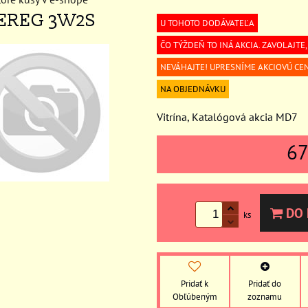
 EREG 3W2S
U TOHOTO DODÁVATEĽA
ČO TÝŽDEŇ TO INÁ AKCIA. ZAVOLAJTE
NEVÁHAJTE! UPRESNÍME AKCIOVÚ CE
NA OBJEDNÁVKU
Vitrína, Katalógová akcia MD7
6
DO 
ks
Pridať k
Pridať do
Obľúbeným
zoznamu