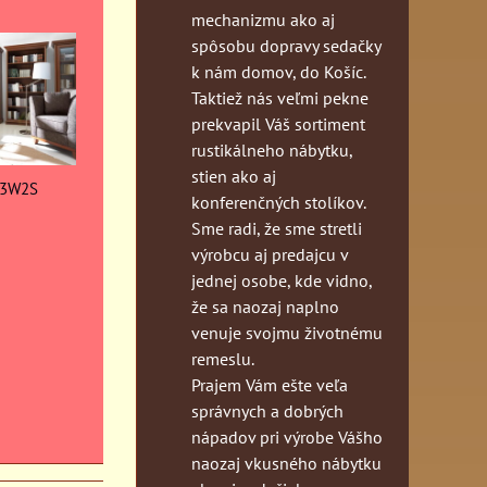
mechanizmu ako aj
spôsobu dopravy sedačky
k nám domov, do Košíc.
Taktiež nás veľmi pekne
prekvapil Váš sortiment
rustikálneho nábytku,
stien ako aj
 3W2S
konferenčných stolíkov.
Sme radi, že sme stretli
výrobcu aj predajcu v
jednej osobe, kde vidno,
že sa naozaj naplno
venuje svojmu životnému
remeslu.
Prajem Vám ešte veľa
správnych a dobrých
nápadov pri výrobe Vášho
naozaj vkusného nábytku