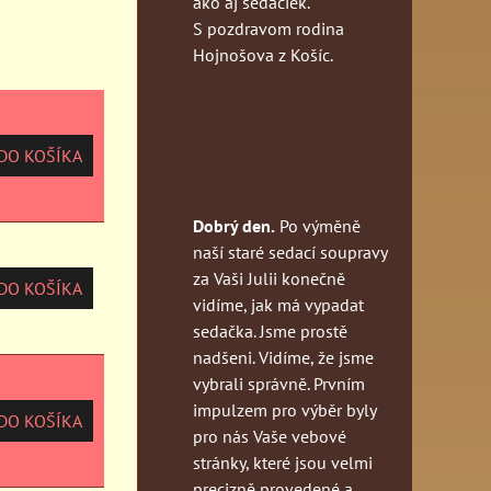
ako aj sedačiek.
S pozdravom rodina
Hojnošova z Košíc.
O KOŠÍKA
Dobrý den.
Po výměně
naší staré sedací soupravy
za Vaši Julii konečně
O KOŠÍKA
vidíme, jak má vypadat
sedačka. Jsme prostě
nadšeni. Vidíme, že jsme
vybrali správně. Prvním
impulzem pro výběr byly
O KOŠÍKA
pro nás Vaše vebové
stránky, které jsou velmi
precizně provedené a