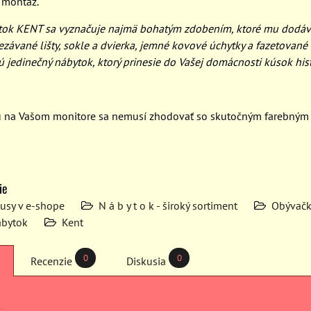
 montáž.
ytok KENT sa vyznačuje najmä bohatým zdobením, ktoré mu dodá
ezávané lišty, sokle a dvierka, jemné kovové úchytky a fazetované 
jú jedinečný nábytok, ktorý prinesie do Vašej domácnosti kúsok hist
u na Vašom monitore sa nemusí zhodovať so skutočným farebným
ie
kusy v e-shope
N á b y t o k - široký sortiment
Obývačk
ábytok
Kent
0
0
Recenzie
Diskusia