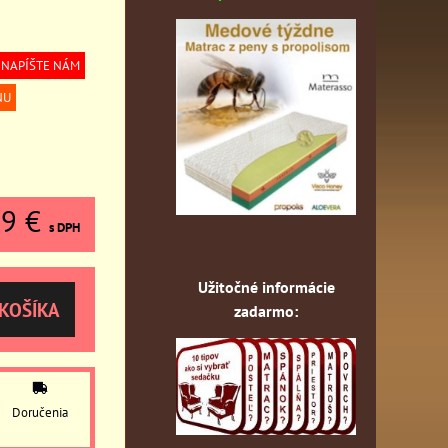
, NAPÍŠTE NÁM
NU
79 €
s DPH
Užitočné informácie
KOŠÍKA
zadarmo:
Doručenia