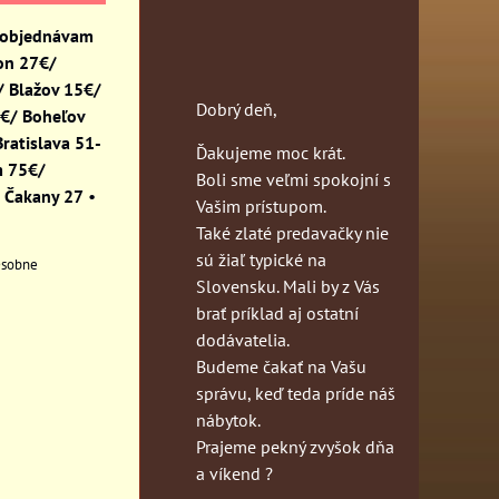
 objednávam
on 27€/
 Blažov 15€/
Dobrý deň,
0€/ Boheľov
ratislava 51-
Ďakujeme moc krát.
m 75€/
Boli sme veľmi spokojní s
 Čakany 27
•
Vašim prístupom.
Také zlaté predavačky nie
sú žiaľ typické na
sobne
Slovensku. Mali by z Vás
brať príklad aj ostatní
dodávatelia.
Budeme čakať na Vašu
správu, keď teda príde náš
nábytok.
Prajeme pekný zvyšok dňa
a víkend ?