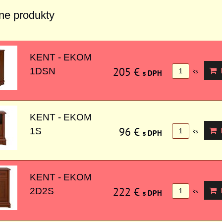
vne produkty
KENT - EKOM
205 €
D
1DSN
ks
s DPH
KENT - EKOM
96 €
D
1S
ks
s DPH
KENT - EKOM
222 €
D
2D2S
ks
s DPH