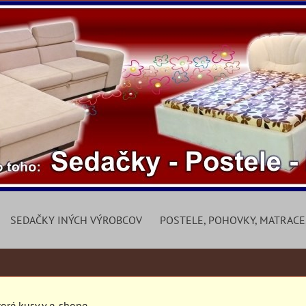
SEDAČKY INÝCH VÝROBCOV
POSTELE, POHOVKY, MATRACE
toré kusy v e-shope