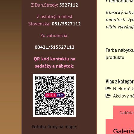
• Jednoduchá
Z Dun.Stredy:
5527112
Klasický náb
Z ostatných miest
minulosti. Vyr
Slovenska:
031/5527112
vitrín vytvára
Zo zahraničia:
00421/315527112
Farba nábytk
produktu.
QR kód kontaktu na
sedačky a nábytok
:
Viac z kategór
Niektoré 
Akciový n
Galéria
Poloha firmy na mape:
Galéria