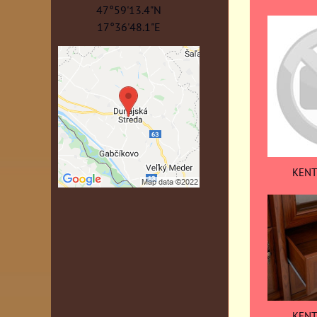
47°59'13.4"N
17°36'48.1"E
KENT
KENT