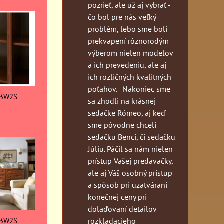
pozrieť, ale už aj vybrať -
čo bol pre nás veľký
problém, lebo sme boli
prekvapení rôznorodým
výberom nielen modelov
a ich prevedeniu, ale aj
ich rozličných kvalitných
poťahov. Nakoniec sme
 3W2S
sa zhodli na krásnej
sedačke Rómeo, aj keď
sme pôvodne chceli
sedačku Benci, či sedačku
Júliu. Páčil sa nám nielen
prístup Vašej predavačky,
ale aj Váš osobný prístup
a spôsob pri uzatváraní
konečnej ceny pri
dolaďovaní detailov
 3W2S
rozkladacieho