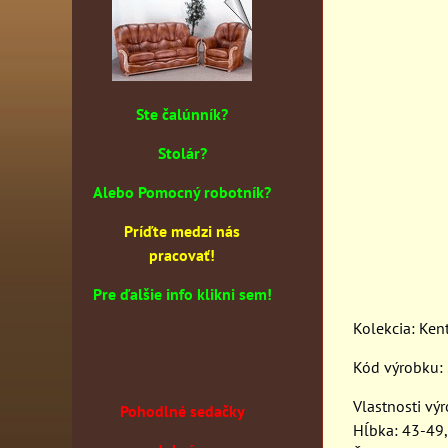
Ste čalúnník?
Stolár?
Alebo Pomocný robotník?
Príďte medzi nás
pracovať!
Pre ďalšie info klikni sem!
Kolekcia: Ken
Kód výrobku
Vlastnosti vý
Pohodlné sedačky
Hĺbka: 43-49