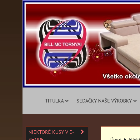
TITULKA
SEDAČKY NAŠE VÝROBKY
NIEKTORÉ KUSY V E-
SHOPE
Úvod
Niek