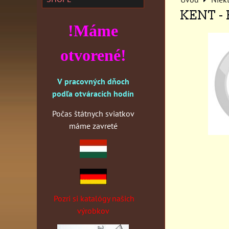
KENT -
!Máme
otvorené!
V pracovných dňoch
podľa otváracích hodín
Počas štátnych sviatkov
máme zavreté
Pozri si katalógy našich
výrobkov