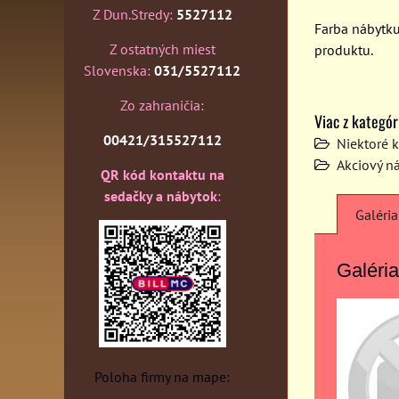
Z Dun.Stredy:
5527112
Farba nábytk
Z ostatných miest
produktu.
Slovenska:
031/5527112
Zo zahraničia:
Viac z kategór
00421/315527112
Niektoré 
Akciový n
QR kód kontaktu na
sedačky a nábytok
:
Galéria
Galéria
Poloha firmy na mape: