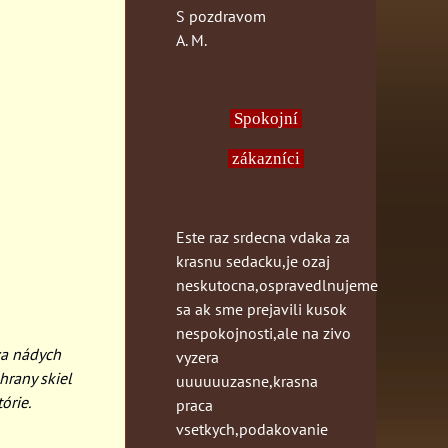
S pozdravom
A. M.
Spokojní
zákazníci
Este raz srdecna vdaka za
krasnu sedacku,je ozaj
neskutocna,ospravedlnujeme
sa ak sme prejavili kusok
nespokojnosti,ale na zivo
va nádych
vyzera
hrany skiel
uuuuuuzasne,krasna
órie.
praca
vsetkych,podakovanie