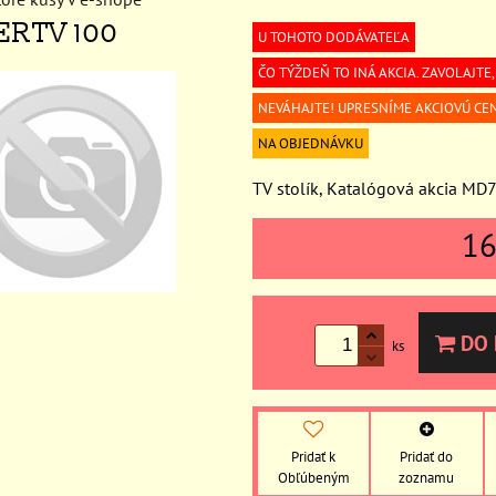
ERTV 100
U TOHOTO DODÁVATEĽA
ČO TÝŽDEŇ TO INÁ AKCIA. ZAVOLAJTE
NEVÁHAJTE! UPRESNÍME AKCIOVÚ CE
NA OBJEDNÁVKU
TV stolík, Katalógová akcia MD
1
DO 
ks
Pridať k
Pridať do
Obľúbeným
zoznamu