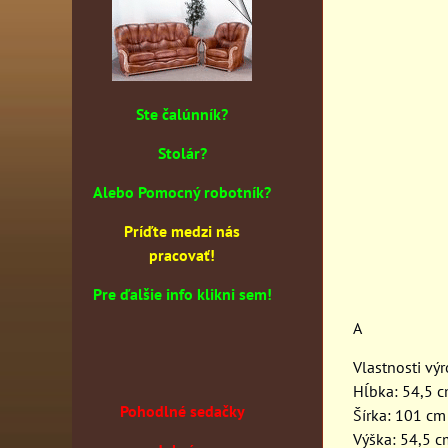
Ste čalúnník?
Stolár?
Alebo Pomocný robotník?
Príďte medzi nás
pracovať!
Pre ďalšie info klikni sem!
A
Vlastnosti vý
Hĺbka: 54,5 
Pohodlné sedačky
Šírka: 101 cm
Výška: 54,5 c