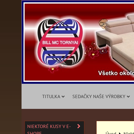
TITULKA
SEDAČKY NAŠE VÝROBKY
NIEKTORÉ KUSY V E-
SHOPE
Úvod
Niek