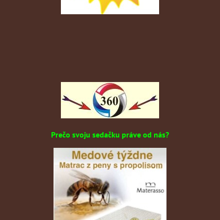
Prečo svoju sedačku práve od nás?