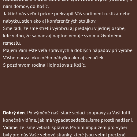
nám domov, do Košíc.
Taktiež nás veľmi pekne prekvapil Váš sortiment rustikálneho
nábytku, stien ako aj konferenčných stolíkov.
Sme radi, že sme stretli výrobcu aj predajcu v jednej osobe,
kde vidno, že sa naozaj naplno venuje svojmu životnému
remeslu.
Prajem Vám ešte veľa správnych a dobrých nápadov pri výrobe
Vášho naozaj vkusného nábytku ako aj sedačiek.
S pozdravom rodina Hojnošova z Košíc.
Dobrý den.
Po výměně naší staré sedací soupravy za Vaši Julii
konečně vidíme, jak má vypadat sedačka. Jsme prostě nadšeni.
Vidíme, že jsme vybrali správně. Prvním impulzem pro výběr
byly pro nás Vaše vebové stránky, které jsou velmi precizně