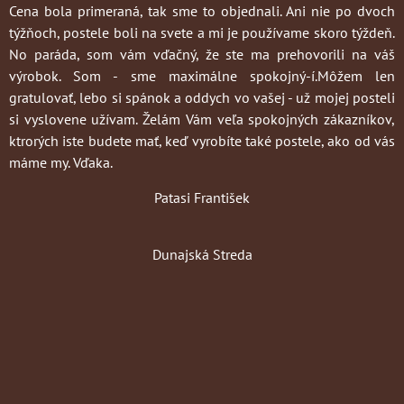
Cena bola primeraná, tak sme to objednali. Ani nie po dvoch
týžňoch, postele boli na svete a mi je používame skoro týždeň.
No paráda, som vám vďačný, že ste ma prehovorili na váš
výrobok. Som - sme maximálne spokojný-í.Môžem len
gratulovať, lebo si spánok a oddych vo vašej - už mojej posteli
si vyslovene užívam. Želám Vám veľa spokojných zákazníkov,
ktrorých iste budete mať, keď vyrobíte také postele, ako od vás
máme my. Vďaka.
Patasi František
Dunajská Streda