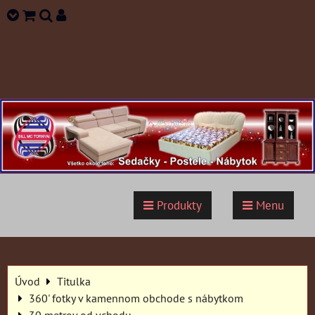
Produkty
Menu
Úvod
Titulka
360' fotky v kamennom obchode s nábytkom
30 metrov od vchodu