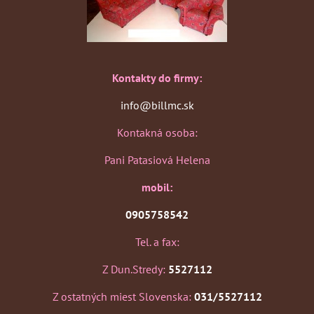
Kontakty do firmy:
info@billmc.sk
Kontakná osoba:
Pani Patasiová Helena
mobil:
0905758542
Tel. a fax:
Z Dun.Stredy:
5527112
Z ostatných miest Slovenska:
031/5527112