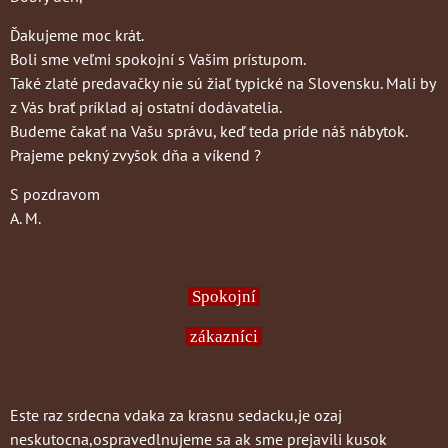
Ďakujeme moc krát.
Boli sme veľmi spokojní s Vašim prístupom.
Také zlaté predavačky nie sú žiaľ typické na Slovensku. Mali by
z Vás brať príklad aj ostatní dodávatelia.
Budeme čakať na Vašu správu, keď teda príde náš nábytok.
Prajeme pekný zvyšok dňa a víkend ?
S pozdravom
A. M.
Spokojní
zákazníci
Este raz srdecna vdaka za krasnu sedacku,je ozaj
neskutocna,ospravedlnujeme sa ak sme prejavili kusok