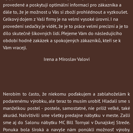
provedené a poskytují optimální informaci pro zákazníka a
dále to, že je možnost u Vás si zboží prohlédnout a vyzkoušet.
Celkový dojem z Vaší firmy je na velmi vysoké úrovni. I na
provedení sedačky je vidět, že je to práce velmi precizní a je to
dílo skutečně šikovných lidí. Přejeme Vám do následujícího
období hodně zakázek a spokojených zákazníků, kteří se k
Vám vracejí.
Irena a Miroslav Valovi
Nerobím to často
, že niekomu poďakujem a zablahoželám k
podarenému výrobku, ale teraz to musím urobiť. Hladali sme s
manželkou postel - postele, samostatné, nie príliž veľké, také
akurád. Nalvštívili sme všetky predajne nábytku v meste. Zašli
sme aj do Salonu nábytku MC Bill Tornyai v Dunajskej Strede.
Ponuka bola široká a navyše nám ponúkli možnosť výroby.