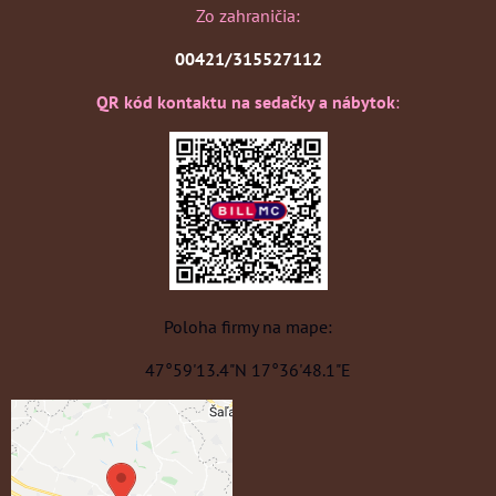
Zo zahraničia:
00421/315527112
QR kód kontaktu na sedačky a nábytok
:
Poloha firmy na mape:
47°59'13.4"N 17°36'48.1"E