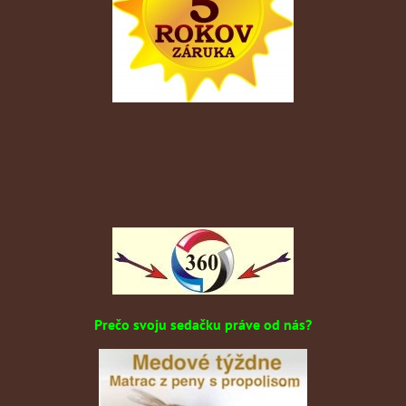
Prečo svoju sedačku práve od nás?