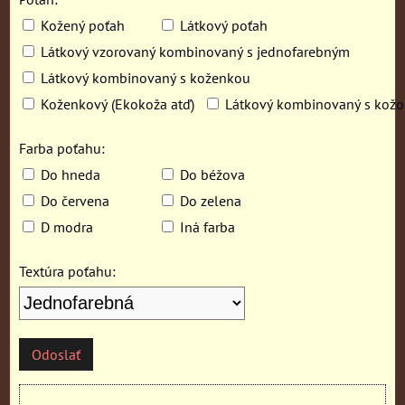
Kožený poťah
Látkový poťah
Látkový vzorovaný kombinovaný s jednofarebným
Látkový kombinovaný s koženkou
Koženkový (Ekokoža atď)
Látkový kombinovaný s kož
Farba poťahu:
Do hneda
Do béžova
Do červena
Do zelena
D modra
Iná farba
Textúra poťahu:
Odoslať