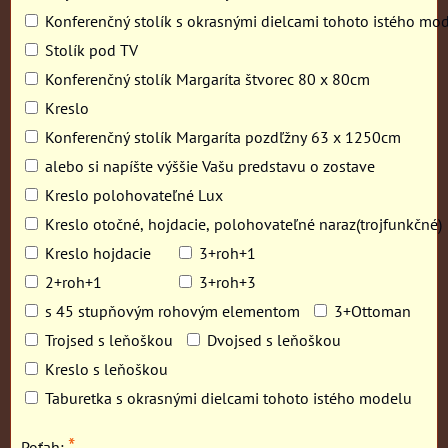
Konferenčný stolík s okrasnými dielcami tohoto istého mo
Stolík pod TV
Konferenčný stolík Margaríta štvorec 80 x 80cm
Kreslo
Konferenčný stolík Margaríta pozdľžny 63 x 1250cm
alebo si napíšte výššie Vašu predstavu o zostave
Kreslo polohovateľné Lux
Kreslo otočné, hojdacie, polohovateľné naraz(trojfunkčné)
Kreslo hojdacie
3+roh+1
2+roh+1
3+roh+3
s 45 stupňovým rohovým elementom
3+Ottoman
Trojsed s leňoškou
Dvojsed s leňoškou
Kreslo s leňoškou
Taburetka s okrasnými dielcami tohoto istého modelu
*
Poťah: