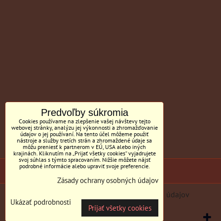
Predvoľby súkromia
Cookies používame na zlepšenie vašej návštevy tejto
webovej stránky, analýzu jej výkonnosti a zhromažďovanie
údajov o jej používaní. Na tento účel môžeme použiť
nástroje a služby tretích strán a zhromaždené údaje sa
môžu preniesť k partnerom v EÚ, USA alebo iných
krajinách. Kliknutím na „Prijať všetky cookies“ vyjadrujete
svoj súhlas s týmto spracovaním. Nižšie môžete nájsť
podrobné informácie alebo upraviť svoje preferencie.
(c) Sedačky BILL MC Tornyai
Zásady ochrany osobných údajov
Predvoľby súkromia
Zásady ochrany osobných údajov
Ukázať podrobnosti
Prijať všetky cookies
Vytvorené pomocou:
BiznisWeb.sk