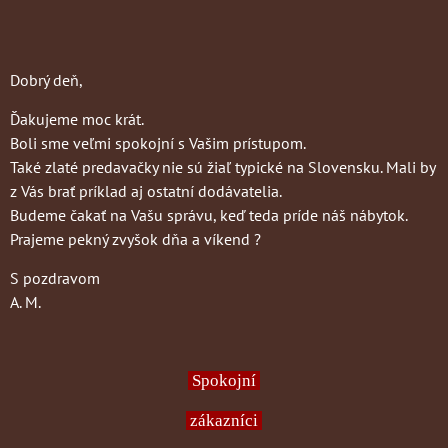
Dobrý deň,
Ďakujeme moc krát.
Boli sme veľmi spokojní s Vašim prístupom.
Také zlaté predavačky nie sú žiaľ typické na Slovensku. Mali by
z Vás brať príklad aj ostatní dodávatelia.
Budeme čakať na Vašu správu, keď teda príde náš nábytok.
Prajeme pekný zvyšok dňa a víkend ?
S pozdravom
A. M.
Spokojní
zákazníci