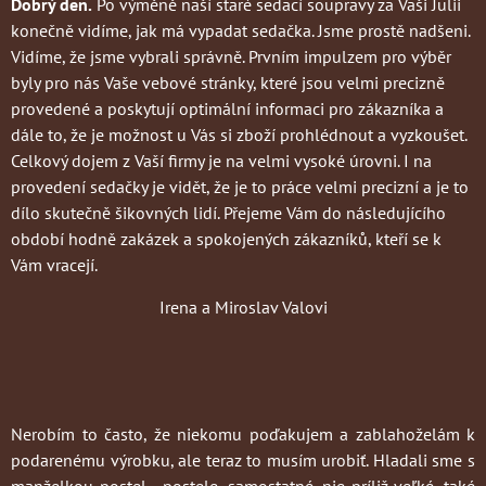
Dobrý den.
Po výměně naší staré sedací soupravy za Vaši Julii
konečně vidíme, jak má vypadat sedačka. Jsme prostě nadšeni.
Vidíme, že jsme vybrali správně. Prvním impulzem pro výběr
byly pro nás Vaše vebové stránky, které jsou velmi precizně
provedené a poskytují optimální informaci pro zákazníka a
dále to, že je možnost u Vás si zboží prohlédnout a vyzkoušet.
Celkový dojem z Vaší firmy je na velmi vysoké úrovni. I na
provedení sedačky je vidět, že je to práce velmi precizní a je to
dílo skutečně šikovných lidí. Přejeme Vám do následujícího
období hodně zakázek a spokojených zákazníků, kteří se k
Vám vracejí.
Irena a Miroslav Valovi
Nerobím to často
, že niekomu poďakujem a zablahoželám k
podarenému výrobku, ale teraz to musím urobiť. Hladali sme s