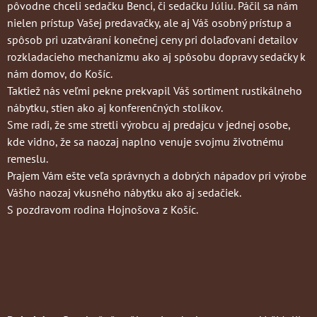
pôvodne chceli sedačku Benci, či sedačku Júliu. Páčil sa nám
nielen prístup Vašej predavačky, ale aj Váš osobný prístup a
spôsob pri uzatváraní konečnej ceny pri dolaďovaní detailov
rozkladacieho mechanizmu ako aj spôsobu dopravy sedačky k
nám domov, do Košíc.
Taktiež nás veľmi pekne prekvapil Váš sortiment rustikálneho
nábytku, stien ako aj konferenčných stolíkov.
Sme radi, že sme stretli výrobcu aj predajcu v jednej osobe,
kde vidno, že sa naozaj naplno venuje svojmu životnému
remeslu.
Prajem Vám ešte veľa správnych a dobrých nápadov pri výrobe
Vášho naozaj vkusného nábytku ako aj sedačiek.
S pozdravom rodina Hojnošova z Košíc.