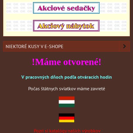
NIEKTORÉ KUSY V E-SHOPE
!Máme otvorené!
V pracovných dňoch podľa otváracích hodín
Počas štátnych sviatkov máme zavreté
Pozri si katalógy našich výrobkov