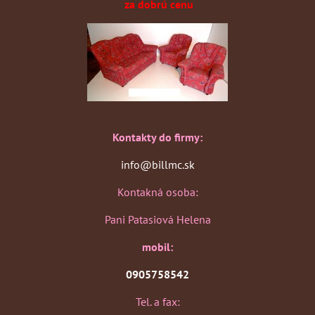
za dobrú cenu
Kontakty do firmy:
info@billmc.sk
Kontakná osoba:
Pani Patasiová Helena
mobil:
0905758542
Tel. a fax: