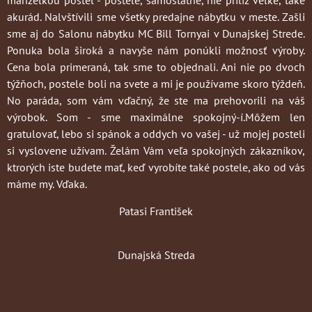
manželkou postel - postele, samostatné, nie príliž veľké, také
akurád. Nalvštívili sme všetky predajne nábytku v meste. Zašli
sme aj do Salonu nábytku MC Bill Tornyai v Dunajskej Strede.
Ponuka bola široká a navyše nám ponúkli možnosť výroby.
Cena bola primeraná, tak sme to objednali. Ani nie po dvoch
týžňoch, postele boli na svete a mi je používame skoro týždeň.
No paráda, som vám vďačný, že ste ma prehovorili na váš
výrobok. Som - sme maximálne spokojný-í.Môžem len
gratulovať, lebo si spánok a oddych vo vašej - už mojej posteli
si vyslovene užívam. Želám Vám veľa spokojných zákazníkov,
ktrorých iste budete mať, keď vyrobíte také postele, ako od vás
máme my. Vďaka.
Patasi František
Dunajská Streda