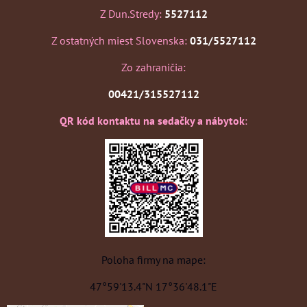
Z Dun.Stredy:
5527112
Z ostatných miest Slovenska:
031/5527112
Zo zahraničia:
00421/315527112
QR kód kontaktu na sedačky a nábytok
:
Poloha firmy na mape:
47°59'13.4"N 17°36'48.1"E