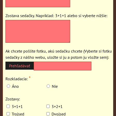
Zostava sedačky. Napríklad: 3+1+1 alebo si vyberte nížšie:
Ak chcete pošlite fotku, akú sedačku chcete (Vyberte si fotku
sedačky z nášho webu, uložte si ju a potom ju vložte sem):
*
Rozkladacia:
Áno
Nie
Zostavy:
3+1+1
3+2+1
Trojsed
Dvojsed