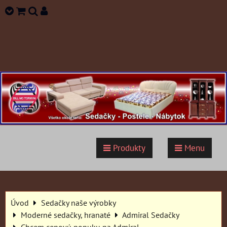
Produkty
Menu
Úvod
Sedačky naše výrobky
Moderné sedačky, hranaté
Admiral Sedačky
Chcem cenovú ponuku na Admiral