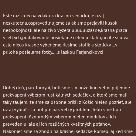
Este raz srdecna vdaka za krasnu sedacku,je ozaj
neskutocna,ospravedlnujeme sa ak sme prejavili kusok
nespokojnosti,ale na zivo vyzera uuuuuuzasne,krasna praca
vsetkych,podakovanie posielame celemu stabu,urcite si u vas
este nieco krasne vyberieme,riesime stolík a stolicky....v
prilohe posielame fotky.....s laskou Ferjencikovci
Dobrý deň, pán Tornyai, boli sme s manželkou veľmi príjemne
prekvapení výberom rustikálnych sedačiek, o ktoré sme mali
taký záujem, že sme sa osobne prišli z Košíc nielen pozrieť, ale
už aj vybrať - čo bol pre nás veľký problém, lebo sme boli
prekvapení rôznorodým výberom nielen modelov a ich
prevedeniu, ale aj ich rozličných kvalitných poťahov.
Nakoniec sme sa zhodli na krásnej sedačke Rómeo, aj keď sme