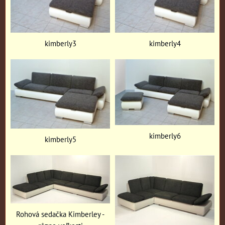
kimberly3
kimberly4
kimberly6
kimberly5
Rohová sedačka Kimberley -