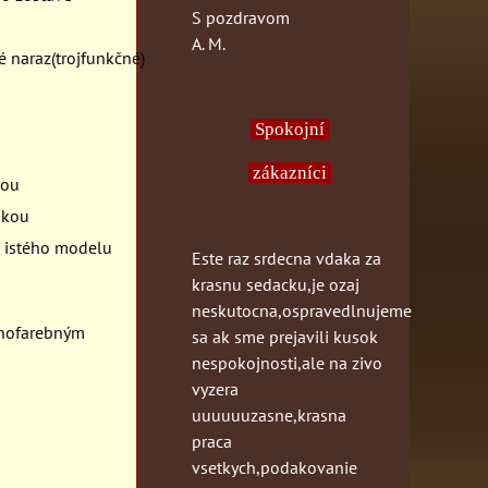
S pozdravom
A. M.
é naraz(trojfunkčné)
Spokojní
zákazníci
kou
škou
o istého modelu
Este raz srdecna vdaka za
krasnu sedacku,je ozaj
neskutocna,ospravedlnujeme
dnofarebným
sa ak sme prejavili kusok
nespokojnosti,ale na zivo
vyzera
uuuuuuzasne,krasna
praca
vsetkych,podakovanie