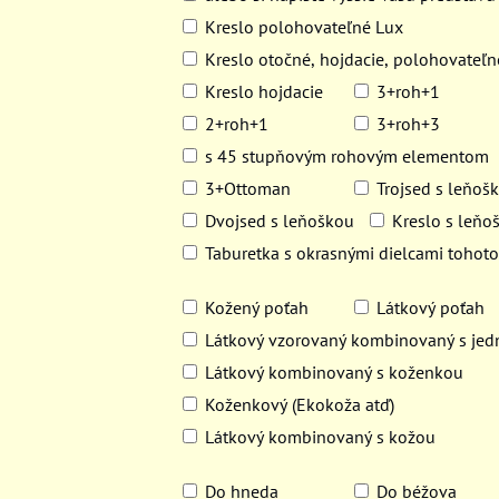
Kreslo polohovateľné Lux
Kreslo otočné, hojdacie, polohovateľn
Kreslo hojdacie
3+roh+1
2+roh+1
3+roh+3
s 45 stupňovým rohovým elementom
3+Ottoman
Trojsed s leňoš
Dvojsed s leňoškou
Kreslo s leňo
Taburetka s okrasnými dielcami tohot
Kožený poťah
Látkový poťah
Látkový vzorovaný kombinovaný s je
Látkový kombinovaný s koženkou
Koženkový (Ekokoža atď)
Látkový kombinovaný s kožou
Do hneda
Do béžova