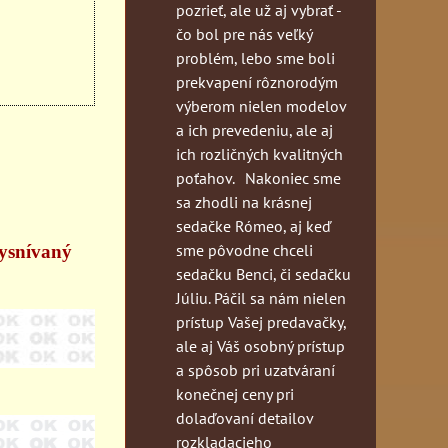
pozrieť, ale už aj vybrať -
čo bol pre nás veľký
problém, lebo sme boli
prekvapení rôznorodým
výberom nielen modelov
a ich prevedeniu, ale aj
ich rozličných kvalitných
poťahov. Nakoniec sme
sa zhodli na krásnej
sedačke Rómeo, aj keď
sme pôvodne chceli
vysnívaný
sedačku Benci, či sedačku
Júliu. Páčil sa nám nielen
prístup Vašej predavačky,
ale aj Váš osobný prístup
a spôsob pri uzatváraní
konečnej ceny pri
dolaďovaní detailov
rozkladacieho