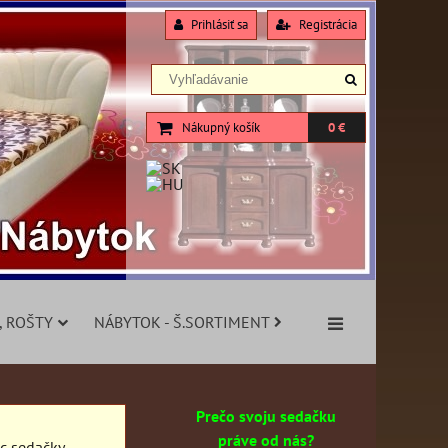
Prihlásiť sa
Registrácia
Nákupný košík
0 €
, ROŠTY
NÁBYTOK - Š.SORTIMENT
Prečo svoju sedačku
práve od nás?
c sedačky