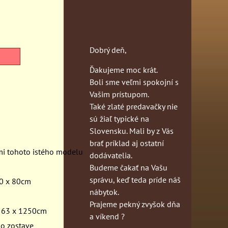
Dobrý deň,
Ďakujeme moc krát.
Boli sme veľmi spokojní s
Vašim prístupom.
Také zlaté predavačky nie
sú žiaľ typické na
Slovensku. Mali by z Vás
brať príklad aj ostatní
mi tohoto istého modelu
dodávatelia.
Budeme čakať na Vašu
správu, keď teda príde náš
80 x 80cm
nábytok.
Prajeme pekný zvyšok dňa
y 63 x 1250cm
a víkend ?
 o zostave