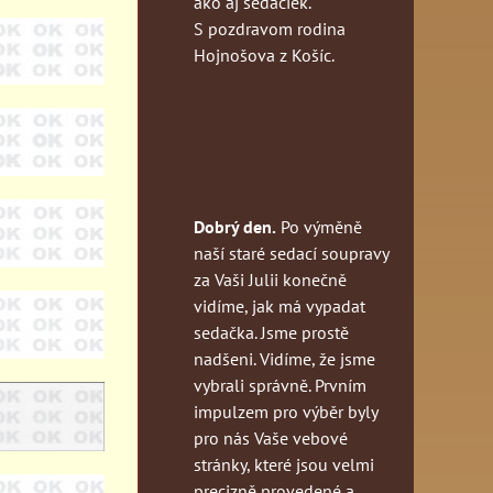
ako aj sedačiek.
S pozdravom rodina
Hojnošova z Košíc.
Dobrý den.
Po výměně
naší staré sedací soupravy
za Vaši Julii konečně
vidíme, jak má vypadat
sedačka. Jsme prostě
nadšeni. Vidíme, že jsme
vybrali správně. Prvním
impulzem pro výběr byly
pro nás Vaše vebové
stránky, které jsou velmi
precizně provedené a