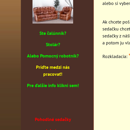
alebo si vyber
Ak chcete pošl
sedačku chcet
Ste čalúnník?
sedačky z náš
a potom ju vl
Stolár?
Alebo Pomocný robotník?
Rozkladacia:
Príďte medzi nás
pracovať!
Pre ďalšie info klikni sem!
Pohodlné sedačky