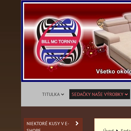
TITULKA
SEDAČKY NAŠE VÝROBKY
NIEKTORÉ KUSY V E-
SHOPE
Úvod
Seda