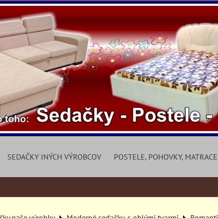
SEDAČKY INÝCH VÝROBCOV
POSTELE, POHOVKY, MATRACE
čky naše výrobky
Moderné sedačky, s oblými tvarmi
Romanti