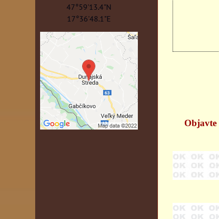
47°59'13.4"N
17°36'48.1"E
Objavte 