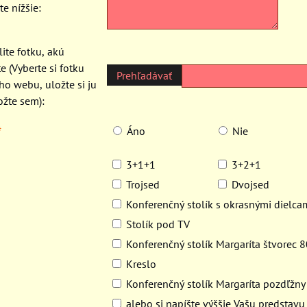
te nížšie:
ite fotku, akú
e (Vyberte si fotku
ho webu, uložte si ju
ožte sem):
*
Áno
Nie
3+1+1
3+2+1
Trojsed
Dvojsed
Konferenčný stolík s okrasnými dielca
Stolík pod TV
Konferenčný stolík Margaríta štvorec 
Kreslo
Konferenčný stolík Margaríta pozdľžn
alebo si napíšte výššie Vašu predstavu