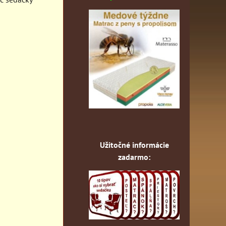
Užitočné informácie
zadarmo: