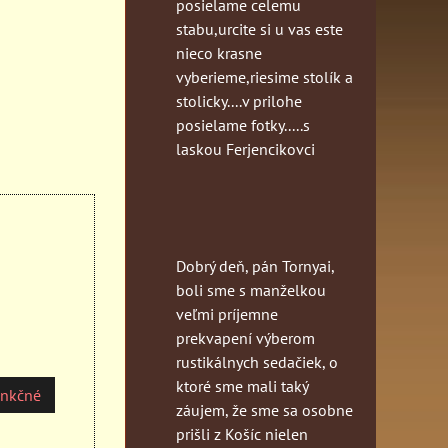
posielame celemu
stabu,urcite si u vas este
nieco krasne
vyberieme,riesime stolík a
stolicky....v prilohe
posielame fotky.....s
laskou Ferjencikovci
Dobrý deň, pán Tornyai,
boli sme s manželkou
veľmi príjemne
prekvapení výberom
rustikálnych sedačiek, o
ktoré sme mali taký
unkčné
záujem, že sme sa osobne
prišli z Košíc nielen