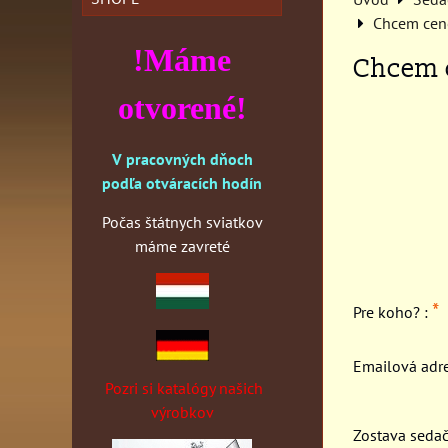
Chcem cen
!Máme
Chcem 
otvorené!
V pracovných dňoch
podľa otváracích hodín
Počas štátnych sviatkov
máme zavreté
*
Pre koho? :
Emailová adr
Pozri si katalógy našich
výrobkov
Zostava sedač