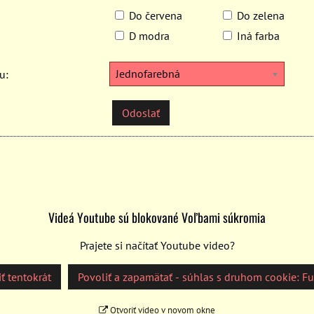
Do červena
Do zelena
D modra
Iná farba
Jednofarebná
u:
Odoslať
Videá Youtube sú blokované Voľbami súkromia
Prajete si načítať Youtube video?
ť tentokrát
Povoliť a zapamätať - súhlas s druhom cookie: F
Otvoriť video v novom okne