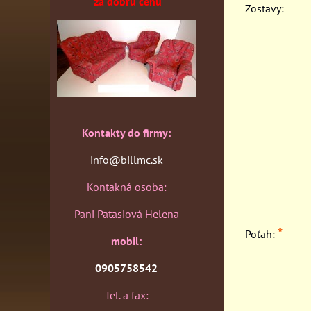
za dobrú cenu
Zostavy:
Kontakty do firmy:
info@billmc.sk
Kontakná osoba:
Pani Patasiová Helena
*
Poťah:
mobil:
0905758542
Tel. a fax: