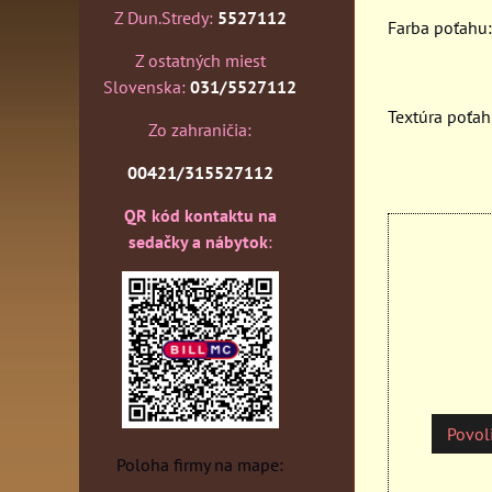
Z Dun.Stredy:
5527112
Farba poťahu:
Z ostatných miest
Slovenska:
031/5527112
Textúra poťah
Zo zahraničia:
00421/315527112
QR kód kontaktu na
sedačky a nábytok
:
Povoli
Poloha firmy na mape: