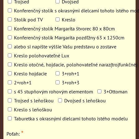
Trojsed
Dvojsed
Konferenčný stolík s okrasnými dielcami tohoto istého mo
Stolík pod TV
Kreslo
Konferenčný stolík Margaríta štvorec 80 x 80cm
Konferenčný stolík Margaríta pozdľžny 63 x 1250cm
alebo si napíšte výššie Vašu predstavu o zostave
Kreslo polohovateľné Lux
Kreslo otočné, hojdacie, polohovateľné naraz(trojfunkčné)
Kreslo hojdacie
3+roh+1
2+roh+1
3+roh+3
s 45 stupňovým rohovým elementom
3+Ottoman
Trojsed s leňoškou
Dvojsed s leňoškou
Kreslo s leňoškou
Taburetka s okrasnými dielcami tohoto istého modelu
*
Poťah: