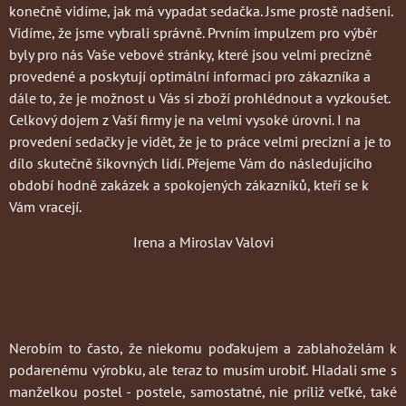
konečně vidíme, jak má vypadat sedačka. Jsme prostě nadšeni.
Vidíme, že jsme vybrali správně. Prvním impulzem pro výběr
byly pro nás Vaše vebové stránky, které jsou velmi precizně
provedené a poskytují optimální informaci pro zákazníka a
dále to, že je možnost u Vás si zboží prohlédnout a vyzkoušet.
Celkový dojem z Vaší firmy je na velmi vysoké úrovni. I na
provedení sedačky je vidět, že je to práce velmi precizní a je to
dílo skutečně šikovných lidí. Přejeme Vám do následujícího
období hodně zakázek a spokojených zákazníků, kteří se k
Vám vracejí.
Irena a Miroslav Valovi
Nerobím to často
, že niekomu poďakujem a zablahoželám k
podarenému výrobku, ale teraz to musím urobiť. Hladali sme s
manželkou postel - postele, samostatné, nie príliž veľké, také