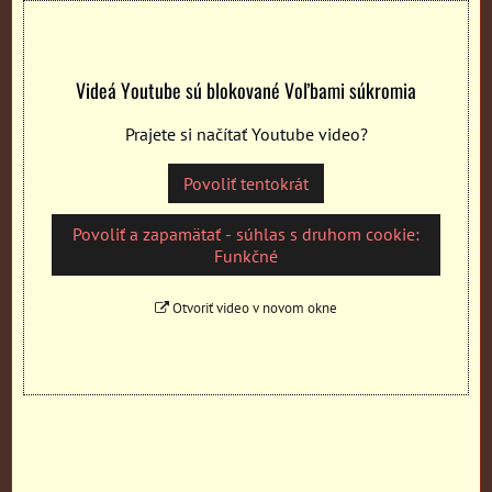
Videá Youtube sú blokované Voľbami súkromia
Prajete si načítať Youtube video?
Povoliť tentokrát
Povoliť a zapamätať - súhlas s druhom cookie:
Funkčné
Otvoriť video v novom okne