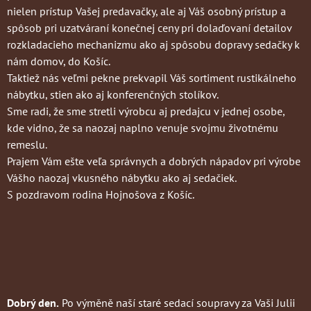
nielen prístup Vašej predavačky, ale aj Váš osobný prístup a
spôsob pri uzatváraní konečnej ceny pri dolaďovaní detailov
rozkladacieho mechanizmu ako aj spôsobu dopravy sedačky k
nám domov, do Košíc.
Taktiež nás veľmi pekne prekvapil Váš sortiment rustikálneho
nábytku, stien ako aj konferenčných stolíkov.
Sme radi, že sme stretli výrobcu aj predajcu v jednej osobe,
kde vidno, že sa naozaj naplno venuje svojmu životnému
remeslu.
Prajem Vám ešte veľa správnych a dobrých nápadov pri výrobe
Vášho naozaj vkusného nábytku ako aj sedačiek.
S pozdravom rodina Hojnošova z Košíc.
Dobrý den.
Po výměně naší staré sedací soupravy za Vaši Julii