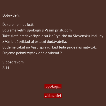
Dobrý deň,
Ďakujeme moc krát.
Boli sme veľmi spokojní s Vašim prístupom.
Také zlaté predavačky nie sú žiaľ typické na Slovensku. Mali by
z Vás brať príklad aj ostatní dodávatelia.
Budeme čakať na Vašu správu, keď teda príde náš nábytok.
Prajeme pekný zvyšok dňa a víkend ?
S pozdravom
A. M.
Spokojní
zákazníci