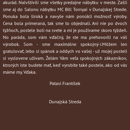
akurád. Nalvštívili sme všetky predajne nábytku v meste. Zašli
sme aj do Salonu nábytku MC Bill Tornyai v Dunajskej Strede.
Ponuka bola široká a navyše nám ponúkli možnosť výroby.
Cena bola primeraná, tak sme to objednali. Ani nie po dvoch
týžňoch, postele boli na svete a mi je používame skoro týždeň.
No paráda, som vám vďačný, že ste ma prehovorili na váš
výrobok. Som - sme maximálne spokojný-í.Môžem len
gratulovať, lebo si spánok a oddych vo vašej - už mojej posteli
si vyslovene užívam. Želám Vám veľa spokojných zákazníkov,
ktrorých iste budete mať, keď vyrobíte také postele, ako od vás
máme my. Vďaka.
Patasi František
Dunajská Streda