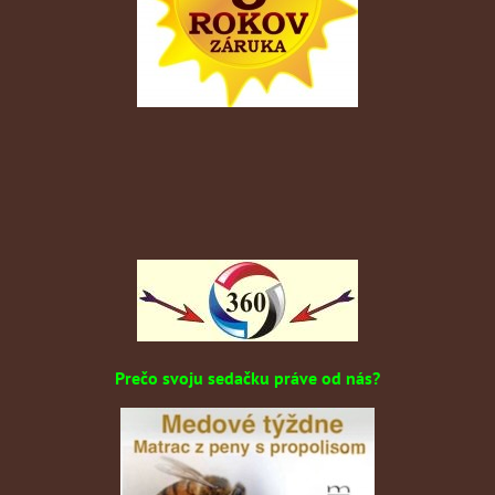
Prečo svoju sedačku práve od nás?