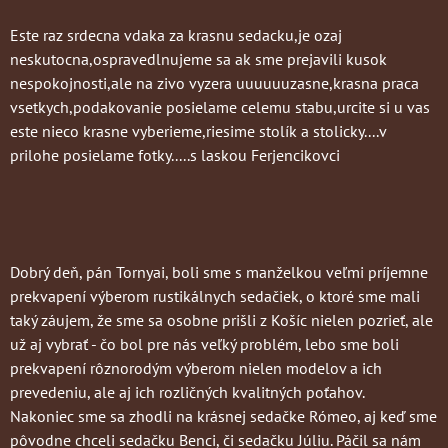
Este raz srdecna vdaka za krasnu sedacku,je ozaj
neskutocna,ospravedlnujeme sa ak sme prejavili kusok
nespokojnosti,ale na zivo vyzera uuuuuuzasne,krasna praca
vsetkych,podakovanie posielame celemu stabu,urcite si u vas
este nieco krasne vyberieme,riesime stolík a stolicky....v
prilohe posielame fotky.....s laskou Ferjencikovci
Dobrý deň, pán Tornyai, boli sme s manželkou veľmi príjemne
prekvapení výberom rustikálnych sedačiek, o ktoré sme mali
taký záujem, že sme sa osobne prišli z Košíc nielen pozrieť, ale
už aj vybrať - čo bol pre nás veľký problém, lebo sme boli
prekvapení rôznorodým výberom nielen modelov a ich
prevedeniu, ale aj ich rozličných kvalitných poťahov.
Nakoniec sme sa zhodli na krásnej sedačke Rómeo, aj keď sme
pôvodne chceli sedačku Benci, či sedačku Júliu. Páčil sa nám