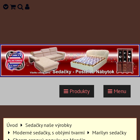
Produkty
Menu
Úvod
Sedačky naše výrobky
Moderné sedačky, s oblými tvarmi
Marilyn sedačky
Chcem cenovú ponuku na Marylin