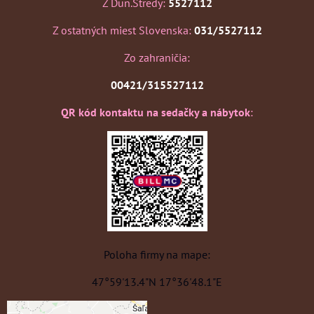
Z Dun.Stredy:
5527112
Z ostatných miest Slovenska:
031/5527112
Zo zahraničia:
00421/315527112
QR kód kontaktu na sedačky a nábytok
:
Poloha firmy na mape:
47°59'13.4"N 17°36'48.1"E