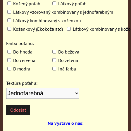
Kožený poťah
Látkový poťah
Látkový vzorovaný kombinovaný s jednofarebným
Látkový kombinovaný s koženkou
Koženkový (Ekokoža atď)
Látkový kombinovaný s kož
Farba poťahu:
Do hneda
Do béžova
Do červena
Do zelena
D modra
Iná farba
Textúra poťahu:
Odoslať
Na výstave o nás: