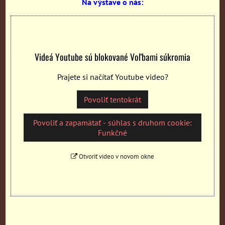
Na výstave o nás:
Videá Youtube sú blokované Voľbami súkromia
Prajete si načítať Youtube video?
Povoliť tentokrát
Povoliť a zapamätať - súhlas s druhom cookie:
Funkčné
Otvoriť video v novom okne