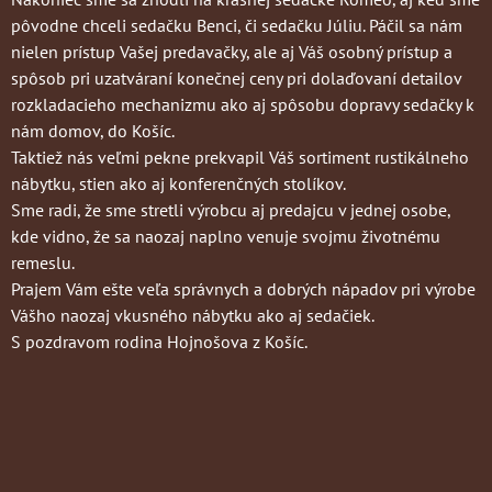
pôvodne chceli sedačku Benci, či sedačku Júliu. Páčil sa nám
nielen prístup Vašej predavačky, ale aj Váš osobný prístup a
spôsob pri uzatváraní konečnej ceny pri dolaďovaní detailov
rozkladacieho mechanizmu ako aj spôsobu dopravy sedačky k
nám domov, do Košíc.
Taktiež nás veľmi pekne prekvapil Váš sortiment rustikálneho
nábytku, stien ako aj konferenčných stolíkov.
Sme radi, že sme stretli výrobcu aj predajcu v jednej osobe,
kde vidno, že sa naozaj naplno venuje svojmu životnému
remeslu.
Prajem Vám ešte veľa správnych a dobrých nápadov pri výrobe
Vášho naozaj vkusného nábytku ako aj sedačiek.
S pozdravom rodina Hojnošova z Košíc.