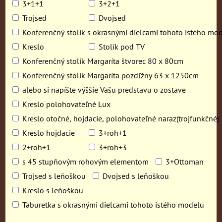
3+1+1
3+2+1
Trojsed
Dvojsed
Konferenčný stolík s okrasnými dielcami tohoto istého mo
Kreslo
Stolík pod TV
Konferenčný stolík Margaríta štvorec 80 x 80cm
Konferenčný stolík Margaríta pozdľžny 63 x 1250cm
alebo si napíšte výššie Vašu predstavu o zostave
Kreslo polohovateľné Lux
Kreslo otočné, hojdacie, polohovateľné naraz(trojfunkčné)
Kreslo hojdacie
3+roh+1
2+roh+1
3+roh+3
s 45 stupňovým rohovým elementom
3+Ottoman
Trojsed s leňoškou
Dvojsed s leňoškou
Kreslo s leňoškou
Taburetka s okrasnými dielcami tohoto istého modelu