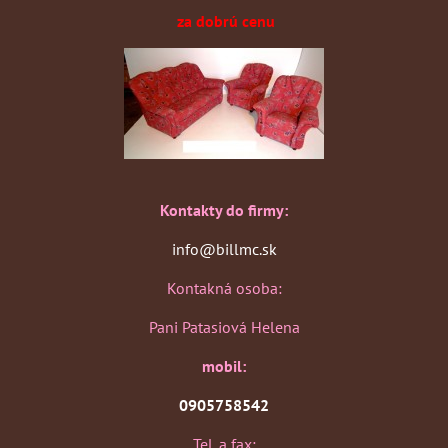
za dobrú cenu
Kontakty do firmy:
info@billmc.sk
Kontakná osoba:
Pani Patasiová Helena
mobil:
0905758542
Tel. a fax: