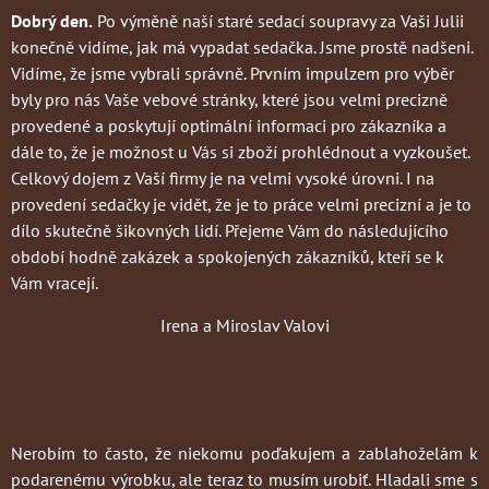
Dobrý den.
Po výměně naší staré sedací soupravy za Vaši Julii
konečně vidíme, jak má vypadat sedačka. Jsme prostě nadšeni.
Vidíme, že jsme vybrali správně. Prvním impulzem pro výběr
byly pro nás Vaše vebové stránky, které jsou velmi precizně
provedené a poskytují optimální informaci pro zákazníka a
dále to, že je možnost u Vás si zboží prohlédnout a vyzkoušet.
Celkový dojem z Vaší firmy je na velmi vysoké úrovni. I na
provedení sedačky je vidět, že je to práce velmi precizní a je to
dílo skutečně šikovných lidí. Přejeme Vám do následujícího
období hodně zakázek a spokojených zákazníků, kteří se k
Vám vracejí.
Irena a Miroslav Valovi
Nerobím to často
, že niekomu poďakujem a zablahoželám k
podarenému výrobku, ale teraz to musím urobiť. Hladali sme s