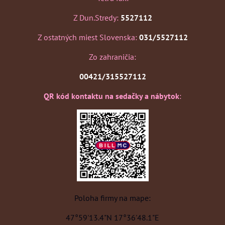
Z Dun.Stredy:
5527112
Z ostatných miest Slovenska:
031/5527112
Zo zahraničia:
00421/315527112
QR kód kontaktu na sedačky a nábytok
:
Poloha firmy na mape:
47°59'13.4"N 17°36'48.1"E