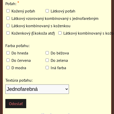
*
Poťah:
Kožený poťah
Látkový poťah
Látkový vzorovaný kombinovaný s jednofarebným
Látkový kombinovaný s koženkou
Koženkový (Ekokoža atď)
Látkový kombinovaný s kož
Farba poťahu:
Do hneda
Do béžova
Do červena
Do zelena
D modra
Iná farba
Textúra poťahu:
Odoslať