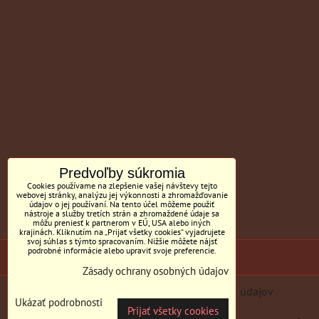
Predvoľby súkromia
Cookies používame na zlepšenie vašej návštevy tejto
webovej stránky, analýzu jej výkonnosti a zhromažďovanie
údajov o jej používaní. Na tento účel môžeme použiť
nástroje a služby tretích strán a zhromaždené údaje sa
môžu preniesť k partnerom v EÚ, USA alebo iných
krajinách. Kliknutím na „Prijať všetky cookies“ vyjadrujete
svoj súhlas s týmto spracovaním. Nižšie môžete nájsť
podrobné informácie alebo upraviť svoje preferencie.
(c) Sedačky BILL MC Tornyai
Zásady ochrany osobných údajov
Predvoľby súkromia
Zásady ochrany osobných údajov
Ukázať podrobnosti
Prijať všetky cookies