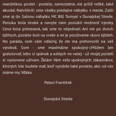
manželkou postel - postele, samostatné, nie príliž veľké, také
akurád. Nalvštívili sme všetky predajne nábytku v meste. Zašli
sme aj do Salonu nábytku MC Bill Tornyai v Dunajskej Strede.
Ponuka bola široká a navyše nám ponúkli možnosť výroby.
Cena bola primeraná, tak sme to objednali. Ani nie po dvoch
týžňoch, postele boli na svete a mi je používame skoro týždeň.
No paráda, som vám vďačný, že ste ma prehovorili na váš
výrobok. Som - sme maximálne spokojný-í.Môžem len
gratulovať, lebo si spánok a oddych vo vašej - už mojej posteli
si vyslovene užívam. Želám Vám veľa spokojných zákazníkov,
ktrorých iste budete mať, keď vyrobíte také postele, ako od vás
máme my. Vďaka.
Patasi František
Dunajská Streda