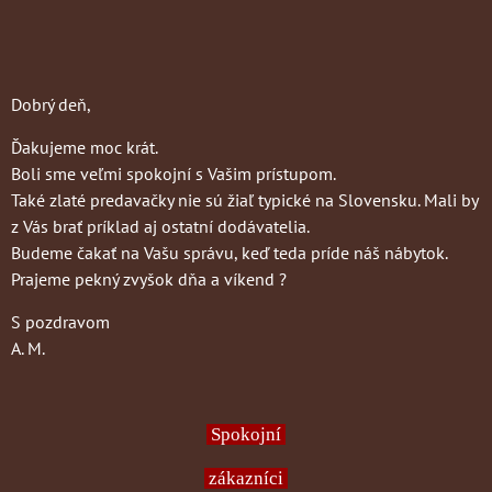
Dobrý deň,
Ďakujeme moc krát.
Boli sme veľmi spokojní s Vašim prístupom.
Také zlaté predavačky nie sú žiaľ typické na Slovensku. Mali by
z Vás brať príklad aj ostatní dodávatelia.
Budeme čakať na Vašu správu, keď teda príde náš nábytok.
Prajeme pekný zvyšok dňa a víkend ?
S pozdravom
A. M.
Spokojní
zákazníci