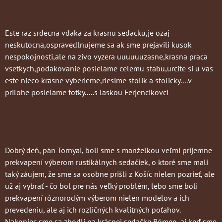
Este raz srdecna vdaka za krasnu sedacku,je ozaj
neskutocna,ospravedlnujeme sa ak sme prejavili kusok
nespokojnosti,ale na zivo vyzera uuuuuuzasne,krasna praca
vsetkych,podakovanie posielame celemu stabu,urcite si u vas
este nieco krasne vyberieme,riesime stolík a stolicky....v
prilohe posielame fotky.....s laskou Ferjencikovci
Dobrý deň, pán Tornyai, boli sme s manželkou veľmi príjemne
prekvapení výberom rustikálnych sedačiek, o ktoré sme mali
taký záujem, že sme sa osobne prišli z Košíc nielen pozrieť, ale
už aj vybrať - čo bol pre nás veľký problém, lebo sme boli
prekvapení rôznorodým výberom nielen modelov a ich
prevedeniu, ale aj ich rozličných kvalitných poťahov.
Nakoniec sme sa zhodli na krásnej sedačke Rómeo, aj keď sme