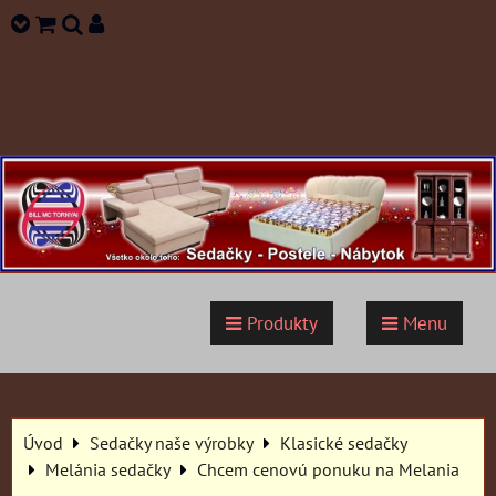
Produkty
Menu
Úvod
Sedačky naše výrobky
Klasické sedačky
Melánia sedačky
Chcem cenovú ponuku na Melania