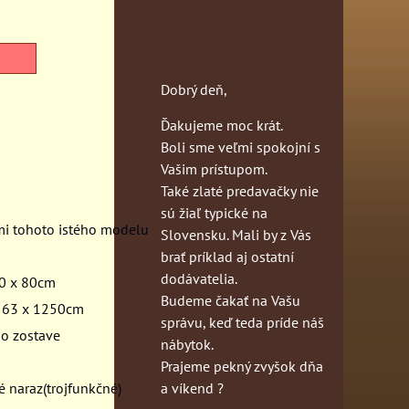
Dobrý deň,
Ďakujeme moc krát.
Boli sme veľmi spokojní s
Vašim prístupom.
Také zlaté predavačky nie
sú žiaľ typické na
mi tohoto istého modelu
Slovensku. Mali by z Vás
brať príklad aj ostatní
dodávatelia.
80 x 80cm
Budeme čakať na Vašu
y 63 x 1250cm
správu, keď teda príde náš
 o zostave
nábytok.
Prajeme pekný zvyšok dňa
a víkend ?
é naraz(trojfunkčné)