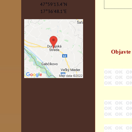
47°59'13.4"N
17°36'48.1"E
Objavte 