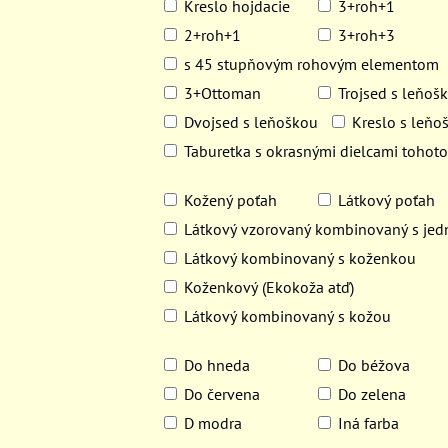
Kreslo hojdacie
3+roh+1
2+roh+1
3+roh+3
s 45 stupňovým rohovým elementom
3+Ottoman
Trojsed s leňoš
Dvojsed s leňoškou
Kreslo s leňo
Taburetka s okrasnými dielcami tohot
Kožený poťah
Látkový poťah
Látkový vzorovaný kombinovaný s je
Látkový kombinovaný s koženkou
Koženkový (Ekokoža atď)
Látkový kombinovaný s kožou
Do hneda
Do béžova
Do červena
Do zelena
D modra
Iná farba