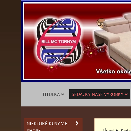
TITULKA
SEDAČKY NAŠE VÝROBKY
NIEKTORÉ KUSY V E-
SHOPE
Úvod
Seda