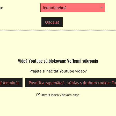
Jednofarebná
u:
Odoslať
Videá Youtube sú blokované Voľbami súkromia
Prajete si načítať Youtube video?
ť tentokrát
Povoliť a zapamätať - súhlas s druhom cookie: F
Otvoriť video v novom okne