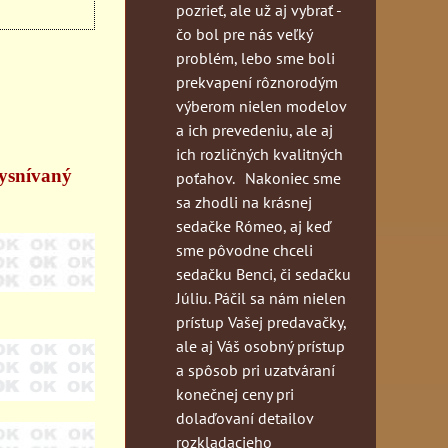
pozrieť, ale už aj vybrať -
čo bol pre nás veľký
problém, lebo sme boli
prekvapení rôznorodým
výberom nielen modelov
a ich prevedeniu, ale aj
ich rozličných kvalitných
vysnívaný
poťahov. Nakoniec sme
sa zhodli na krásnej
sedačke Rómeo, aj keď
sme pôvodne chceli
sedačku Benci, či sedačku
Júliu. Páčil sa nám nielen
prístup Vašej predavačky,
ale aj Váš osobný prístup
a spôsob pri uzatváraní
konečnej ceny pri
dolaďovaní detailov
rozkladacieho