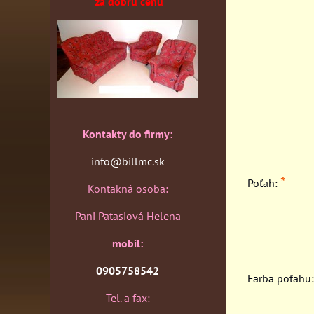
za dobrú cenu
Kontakty do firmy:
info@billmc.sk
*
Poťah:
Kontakná osoba:
Pani Patasiová Helena
mobil:
0905758542
Farba poťahu:
Tel. a fax: