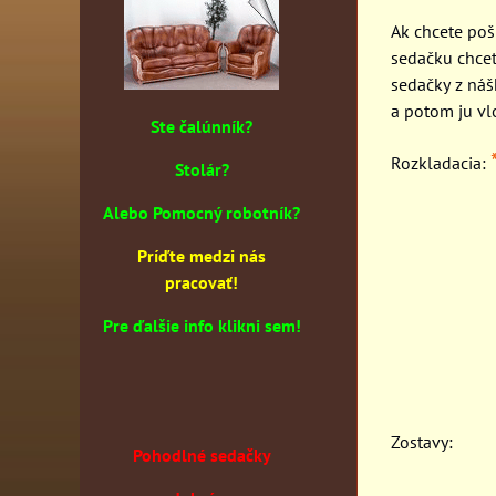
Ak chcete pošl
sedačku chcet
sedačky z náš
a potom ju vl
Ste čalúnník?
Rozkladacia:
Stolár?
Alebo Pomocný robotník?
Príďte medzi nás
pracovať!
Pre ďalšie info klikni sem!
Zostavy:
Pohodlné sedačky