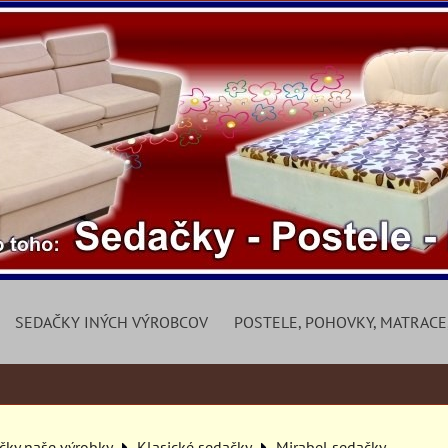
SEDAČKY INÝCH VÝROBCOV
POSTELE, POHOVKY, MATRACE
čky naše výrobky
Klasické sedačky
Mirabel sedačky