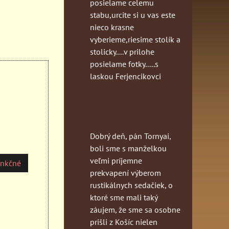
posielame celemu
stabu,urcite si u vas este
nieco krasne
vyberieme,riesime stolík a
stolicky....v prilohe
posielame fotky.....s
laskou Ferjencikovci
Dobrý deň, pán Tornyai,
boli sme s manželkou
veľmi príjemne
unkčné
prekvapení výberom
rustikálnych sedačiek, o
ktoré sme mali taký
záujem, že sme sa osobne
prišli z Košíc nielen