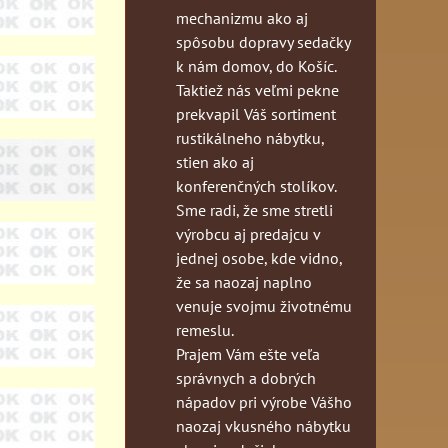
mechanizmu ako aj
spôsobu dopravy sedačky
k nám domov, do Košíc.
Taktiež nás veľmi pekne
prekvapil Váš sortiment
rustikálneho nábytku,
stien ako aj
konferenčných stolíkov.
Sme radi, že sme stretli
výrobcu aj predajcu v
jednej osobe, kde vidno,
že sa naozaj naplno
venuje svojmu životnému
remeslu.
Prajem Vám ešte veľa
správnych a dobrých
nápadov pri výrobe Vášho
naozaj vkusného nábytku