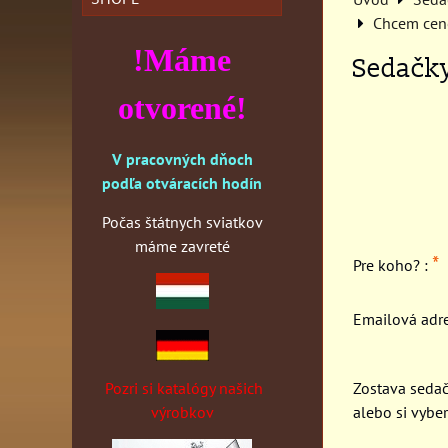
Chcem cen
!Máme
Sedačky
otvorené!
V pracovných dňoch
podľa otváracích hodín
Počas štátnych sviatkov
máme zavreté
*
Pre koho? :
Emailová adr
Pozri si katalógy našich
Zostava sedač
výrobkov
alebo si vyber