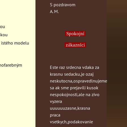
S pozdravom
A. M.
kou
Spokojní
škou
o istého modelu
zákazníci
dnofarebným
Este raz srdecna vdaka za
krasnu sedacku,je ozaj
neskutocna,ospravedlnujeme
sa ak sme prejavili kusok
nespokojnosti,ale na zivo
vyzera
uuuuuuzasne,krasna
praca
vsetkych,podakovanie