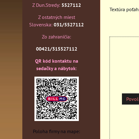
Z Dun.Stredy:
5527112
Textúra poťah
Z ostatných miest
Slovenska:
031/5527112
Zo zahraničia:
00421/315527112
QR kód kontaktu na
sedačky a nábytok
:
Povoli
Poloha firmy na mape: