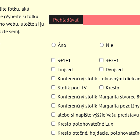
ite fotku, akú
e (Vyberte si fotku
ho webu, uložte si ju
ožte sem):
*
Áno
Nie
3+1+1
3+2+1
Trojsed
Dvojsed
Konferenčný stolík s okrasnými dielca
Stolík pod TV
Kreslo
Konferenčný stolík Margaríta štvorec 
Konferenčný stolík Margaríta pozdľžn
alebo si napíšte výššie Vašu predstavu
Kreslo polohovateľné Lux
Kreslo otočné, hojdacie, polohovateľn