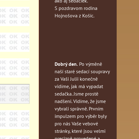
ako aj sedačiek.
S pozdravom rodina
Hojnošova z Košíc.
Dobrý den.
Po výměně
naší staré sedací soupravy
za Vaši Julii konečně
vidíme, jak má vypadat
sedačka. Jsme prostě
nadšeni. Vidíme, že jsme
vybrali správně. Prvním
impulzem pro výběr byly
pro nás Vaše vebové
stránky, které jsou velmi
precizně provedené a