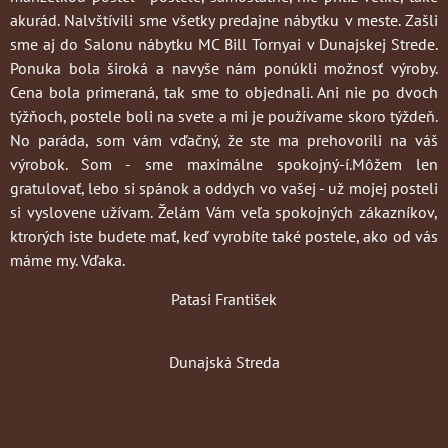
akurád. Nalvštívili sme všetky predajne nábytku v meste. Zašli
sme aj do Salonu nábytku MC Bill Tornyai v Dunajskej Strede.
Ponuka bola široká a navyše nám ponúkli možnosť výroby.
Cena bola primeraná, tak sme to objednali. Ani nie po dvoch
týžňoch, postele boli na svete a mi je používame skoro týždeň.
No paráda, som vám vďačný, že ste ma prehovorili na váš
výrobok. Som - sme maximálne spokojný-í.Môžem len
gratulovať, lebo si spánok a oddych vo vašej - už mojej posteli
si vyslovene užívam. Želám Vám veľa spokojných zákazníkov,
ktrorých iste budete mať, keď vyrobíte také postele, ako od vás
máme my. Vďaka.
Patasi František
Dunajská Streda