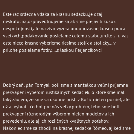
Este raz srdecna vdaka za krasnu sedacku,je ozaj
neskutocna,ospravedlnujeme sa ak sme prejavili kusok
nespokojnosti,ale na zivo vyzera uuuuuuzasne,krasna praca
vsetkych,podakovanie posielame celemu stabu,urcite si u vas
este nieco krasne vyberieme,riesime stolík a stolicky....v
prilohe posielame fotky.....s laskou Ferjencikovci
Dobrý deň, pán Tornyai, boli sme s manželkou veľmi príjemne
prekvapení výberom rustikálnych sedačiek, o ktoré sme mali
taký záujem, že sme sa osobne prišli z Košíc nielen pozrieť, ale
už aj vybrať - čo bol pre nás veľký problém, lebo sme boli
prekvapení rôznorodým výberom nielen modelov a ich
prevedeniu, ale aj ich rozličných kvalitných poťahov.
Nakoniec sme sa zhodli na krásnej sedačke Rómeo, aj keď sme