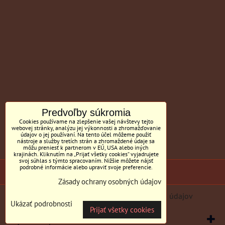
Predvoľby súkromia
Cookies používame na zlepšenie vašej návštevy tejto
webovej stránky, analýzu jej výkonnosti a zhromažďovanie
údajov o jej používaní. Na tento účel môžeme použiť
nástroje a služby tretích strán a zhromaždené údaje sa
môžu preniesť k partnerom v EÚ, USA alebo iných
krajinách. Kliknutím na „Prijať všetky cookies“ vyjadrujete
svoj súhlas s týmto spracovaním. Nižšie môžete nájsť
podrobné informácie alebo upraviť svoje preferencie.
(c) Sedačky BILL MC Tornyai
Zásady ochrany osobných údajov
Predvoľby súkromia
Zásady ochrany osobných údajov
Ukázať podrobnosti
Prijať všetky cookies
Vytvorené pomocou:
BiznisWeb.sk