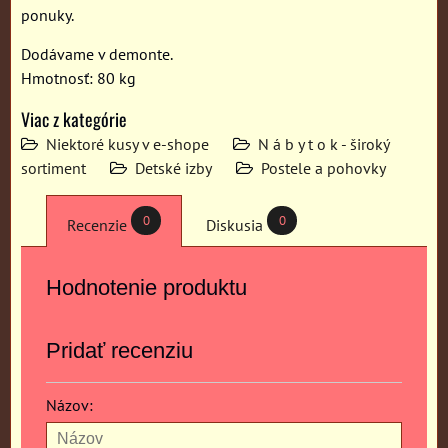
ponuky.
Dodávame v demonte.
Hmotnosť: 80 kg
Viac z kategórie
Niektoré kusy v e-shope
N á b y t o k - široký
sortiment
Detské izby
Postele a pohovky
0
0
Recenzie
Diskusia
Hodnotenie produktu
Pridať recenziu
Názov: