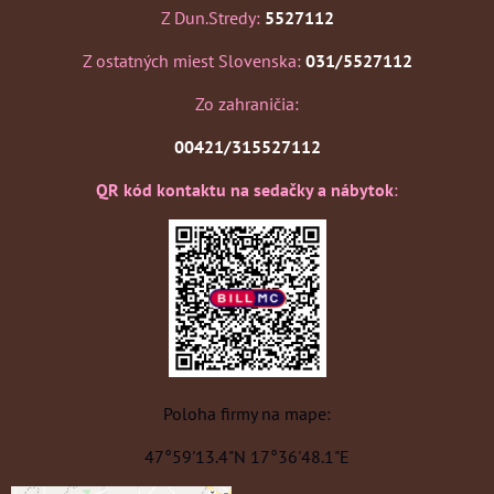
Z Dun.Stredy:
5527112
Z ostatných miest Slovenska:
031/5527112
Zo zahraničia:
00421/315527112
QR kód kontaktu na sedačky a nábytok
:
Poloha firmy na mape:
47°59'13.4"N 17°36'48.1"E