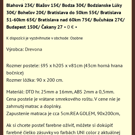
Blahová 23€/ Blažov 15€/ Bodza 30€/ Bodzianske Lúky
30€/ Boheľov 20€/ Bratislava do 50km 55€/ Bratislava
51-60km 65€/ Bratislava nad 60km 75€/ Bučuháza 27€/
Budapest 150€/ Čakany 27
•
0 €
•
Osobne
Výrobca:
Drevona
Rozmer postele: š95 x h205 x v81cm (43cm horná hrana
bočnice)
Rozmer lôžka: 90 x 200 cm.
Materiál: DTD hr. 25mm a 16mm, ABS 2mm a 0,5mm.
Cena postele je vrátane smrekového roštu. V cene nie je
zahrnutý matrac a doplnky.
Zapustenie matraca je cca 5cm.REA GOLEM, 90x200cm,
Ak si chcete posteľ farebne oživiť, môžete si dokúpiť
farebné čielko zásuvky vo farbách UNI color z aktuálnej