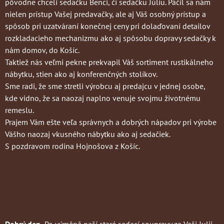
pôvodne chceli sedačku Benci, či sedačku Júliu. Páčil sa nám
nielen prístup Vašej predavačky, ale aj Váš osobný prístup a
spôsob pri uzatváraní konečnej ceny pri dolaďovaní detailov
rozkladacieho mechanizmu ako aj spôsobu dopravy sedačky k
nám domov, do Košíc.
Taktiež nás veľmi pekne prekvapil Váš sortiment rustikálneho
nábytku, stien ako aj konferenčných stolíkov.
Sme radi, že sme stretli výrobcu aj predajcu v jednej osobe,
kde vidno, že sa naozaj naplno venuje svojmu životnému
remeslu.
Prajem Vám ešte veľa správnych a dobrých nápadov pri výrobe
Vášho naozaj vkusného nábytku ako aj sedačiek.
S pozdravom rodina Hojnošova z Košíc.
Dobrý den.
Po výměně naší staré sedací soupravy za Vaši Julii