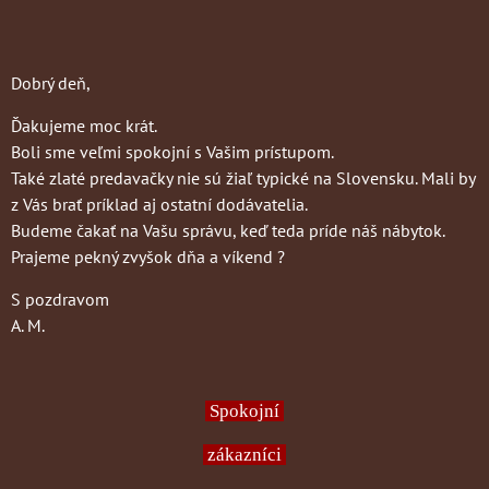
Dobrý deň,
Ďakujeme moc krát.
Boli sme veľmi spokojní s Vašim prístupom.
Také zlaté predavačky nie sú žiaľ typické na Slovensku. Mali by
z Vás brať príklad aj ostatní dodávatelia.
Budeme čakať na Vašu správu, keď teda príde náš nábytok.
Prajeme pekný zvyšok dňa a víkend ?
S pozdravom
A. M.
Spokojní
zákazníci