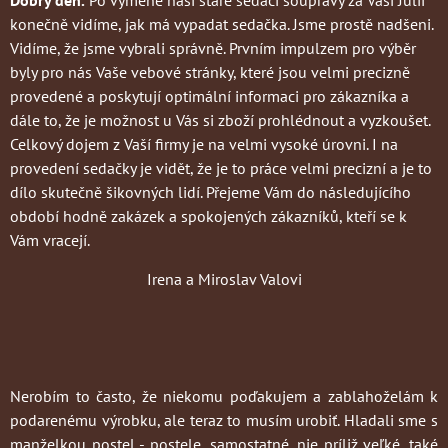
konečně vidíme, jak má vypadat sedačka. Jsme prostě nadšeni.
Vidíme, že jsme vybrali správně. Prvním impulzem pro výběr
byly pro nás Vaše vebové stránky, které jsou velmi precizně
provedené a poskytují optimální informaci pro zákazníka a
dále to, že je možnost u Vás si zboží prohlédnout a vyzkoušet.
Celkový dojem z Vaší firmy je na velmi vysoké úrovni. I na
provedení sedačky je vidět, že je to práce velmi precizní a je to
dílo skutečně šikovných lidí. Přejeme Vám do následujícího
období hodně zakázek a spokojených zákazníků, kteří se k
Vám vracejí.
Irena a Miroslav Valovi
Nerobím to často
, že niekomu poďakujem a zablahoželám k
podarenému výrobku, ale teraz to musím urobiť. Hladali sme s
manželkou postel - postele, samostatné, nie príliž veľké, také