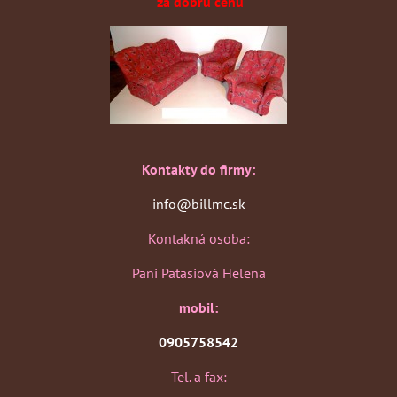
za dobrú cenu
Kontakty do firmy:
info@billmc.sk
Kontakná osoba:
Pani Patasiová Helena
mobil:
0905758542
Tel. a fax: