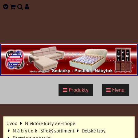
Produkty
Menu
Úvod
Niektoré kusy v e-shope
N á b y t o k - široký sortiment
Detské izby
Postele a pohovky