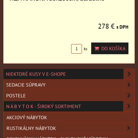
278 €
s DPH
DO KOŠÍKA
ks
NIEKTORÉ KUSY V E-SHOPE
SEDACIE SÚPRAVY
POSTELE
N Á B Y T O K - ŠIROKÝ SORTIMENT
AKCIOVÝ NÁBYTOK
RUSTIKÁLNY NÁBYTOK