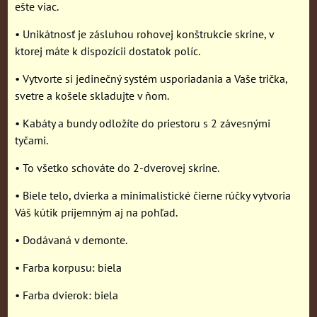
ešte viac.
• Unikátnosť je zásluhou rohovej konštrukcie skrine, v
ktorej máte k dispozícii dostatok políc.
• Vytvorte si jedinečný systém usporiadania a Vaše trička,
svetre a košele skladujte v ňom.
• Kabáty a bundy odložíte do priestoru s 2 závesnými
tyčami.
• To všetko schováte do 2-dverovej skrine.
• Biele telo, dvierka a minimalistické čierne rúčky vytvoria
Váš kútik príjemným aj na pohľad.
• Dodávaná v demonte.
• Farba korpusu: biela
• Farba dvierok: biela