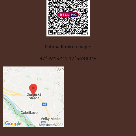
Poloha firmy na mape:
47°59'13.4"N 17°36'48.1"E