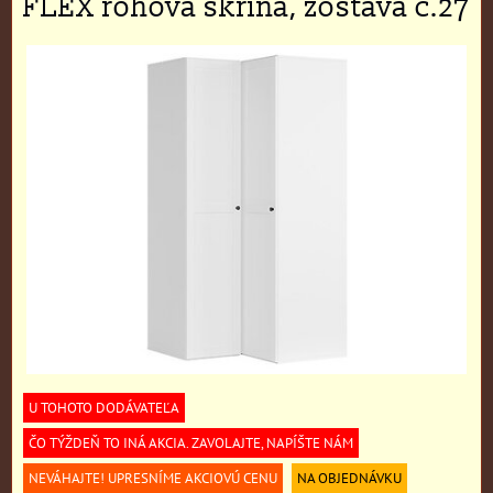
FLEX rohová skriňa, zostava č.27
U TOHOTO DODÁVATEĽA
ČO TÝŽDEŇ TO INÁ AKCIA. ZAVOLAJTE, NAPÍŠTE NÁM
NEVÁHAJTE! UPRESNÍME AKCIOVÚ CENU
NA OBJEDNÁVKU