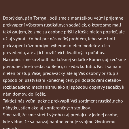
Dobrý deň, pán Tornyai, boli sme s manželkou veľmi príjemne
prekvapení výberom rustikálnych sedačiek, o ktoré sme mali
taký záujem, že sme sa osobne prišli z Košíc nielen pozrieť, ale
už aj vybrať - čo bol pre nás veľký problém, lebo sme boli
prekvapení rôznorodým výberom nielen modelov a ich
prevedeniu, ale aj ich rozličných kvalitných poťahov.
Nakoniec sme sa zhodli na krásnej sedačke Rómeo, aj keď sme
pôvodne chceli sedačku Benci, či sedačku Júliu. Páčil sa nám
nielen prístup Vašej predavačky, ale aj Váš osobný prístup a
spôsob pri uzatváraní konečnej ceny pri dolaďovaní detailov
rozkladacieho mechanizmu ako aj spôsobu dopravy sedačky k
nám domov, do Košíc.
Taktiež nás veľmi pekne prekvapil Váš sortiment rustikálneho
nábytku, stien ako aj konferenčných stolíkov.
Sme radi, že sme stretli výrobcu aj predajcu v jednej osobe,
kde vidno, že sa naozaj naplno venuje svojmu životnému
remeslu.