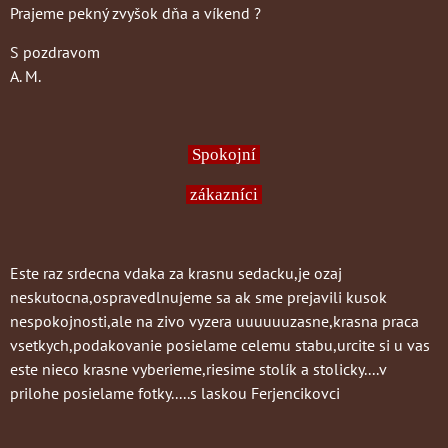
Prajeme pekný zvyšok dňa a víkend ?
S pozdravom
A. M.
Spokojní
zákazníci
Este raz srdecna vdaka za krasnu sedacku,je ozaj
neskutocna,ospravedlnujeme sa ak sme prejavili kusok
nespokojnosti,ale na zivo vyzera uuuuuuzasne,krasna praca
vsetkych,podakovanie posielame celemu stabu,urcite si u vas
este nieco krasne vyberieme,riesime stolík a stolicky....v
prilohe posielame fotky.....s laskou Ferjencikovci