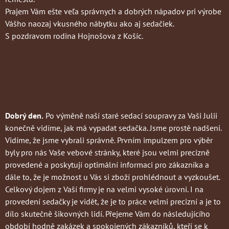
Prajem Vám ešte veľa správnych a dobrých nápadov pri výrobe
Vášho naozaj vkusného nábytku ako aj sedačiek.
S pozdravom rodina Hojnošova z Košíc.
Dobrý den.
Po výměně naší staré sedací soupravy za Vaši Julii
konečně vidíme, jak má vypadat sedačka. Jsme prostě nadšeni.
Vidíme, že jsme vybrali správně. Prvním impulzem pro výběr
byly pro nás Vaše vebové stránky, které jsou velmi precizně
provedené a poskytují optimální informaci pro zákazníka a
dále to, že je možnost u Vás si zboží prohlédnout a vyzkoušet.
Celkový dojem z Vaší firmy je na velmi vysoké úrovni. I na
provedení sedačky je vidět, že je to práce velmi precizní a je to
dílo skutečně šikovných lidí. Přejeme Vám do následujícího
období hodně zakázek a spokojených zákazníků, kteří se k