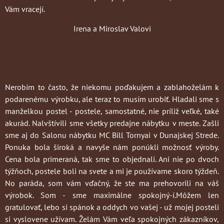
Vám vracejí.
Irena a Miroslav Valovi
Nerobím to často
, že niekomu poďakujem a zablahoželám k
podarenému výrobku, ale teraz to musím urobiť. Hladali sme s
manželkou postel - postele, samostatné, nie príliž veľké, také
akurád. Nalvštívili sme všetky predajne nábytku v meste. Zašli
sme aj do Salonu nábytku MC Bill Tornyai v Dunajskej Strede.
Ponuka bola široká a navyše nám ponúkli možnosť výroby.
Cena bola primeraná, tak sme to objednali. Ani nie po dvoch
týžňoch, postele boli na svete a mi je používame skoro týždeň.
No paráda, som vám vďačný, že ste ma prehovorili na váš
výrobok. Som - sme maximálne spokojný-í.Môžem len
gratulovať, lebo si spánok a oddych vo vašej - už mojej posteli
si vyslovene užívam. Želám Vám veľa spokojných zákazníkov,