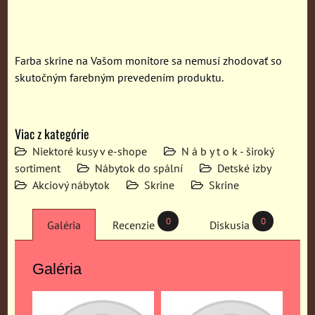
Farba skrine na Vašom monitore sa nemusí zhodovať so
skutočným farebným prevedením produktu.
Viac z kategórie
Niektoré kusy v e-shope
N á b y t o k - široký
sortiment
Nábytok do spální
Detské izby
Akciový nábytok
Skrine
Skrine
0
0
Galéria
Recenzie
Diskusia
Galéria