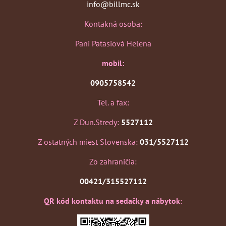
info@billmc.sk
Kontakná osoba:
Pani Patasiová Helena
mobil:
0905758542
Tel. a fax:
Z Dun.Stredy:
5527112
Z ostatných miest Slovenska:
031/5527112
Zo zahraničia:
00421/315527112
QR kód kontaktu na sedačky a nábytok
: