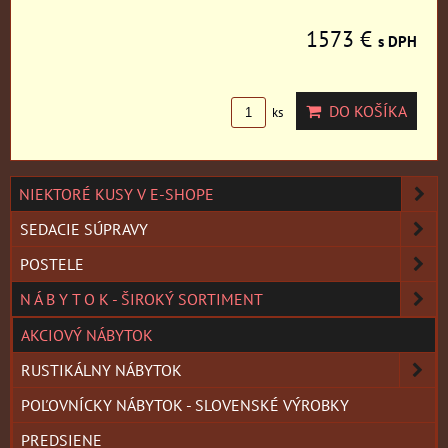
1573 €
s DPH
DO KOŠÍKA
ks
NIEKTORÉ KUSY V E-SHOPE
SEDACIE SÚPRAVY
POSTELE
N Á B Y T O K - ŠIROKÝ SORTIMENT
AKCIOVÝ NÁBYTOK
RUSTIKÁLNY NÁBYTOK
POĽOVNÍCKY NÁBYTOK - SLOVENSKÉ VÝROBKY
PREDSIENE