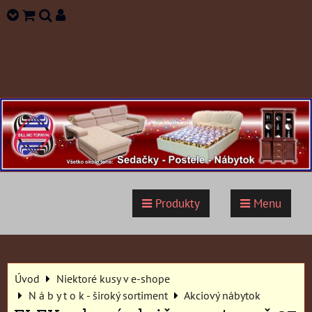
Produkty
Menu
Úvod
Niektoré kusy v e-shope
N á b y t o k - široký sortiment
Akciový nábytok