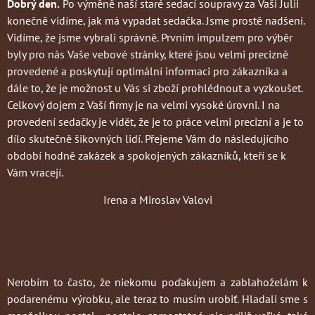
Dobrý den.
Po výměně naší staré sedací soupravy za Vaši Julii
konečně vidíme, jak má vypadat sedačka. Jsme prostě nadšeni.
Vidíme, že jsme vybrali správně. Prvním impulzem pro výběr
byly pro nás Vaše vebové stránky, které jsou velmi precizně
provedené a poskytují optimální informaci pro zákazníka a
dále to, že je možnost u Vás si zboží prohlédnout a vyzkoušet.
Celkový dojem z Vaší firmy je na velmi vysoké úrovni. I na
provedení sedačky je vidět, že je to práce velmi precizní a je to
dílo skutečně šikovných lidí. Přejeme Vám do následujícího
období hodně zakázek a spokojených zákazníků, kteří se k
Vám vracejí.
Irena a Miroslav Valovi
Nerobím to často
, že niekomu poďakujem a zablahoželám k
podarenému výrobku, ale teraz to musím urobiť. Hladali sme s