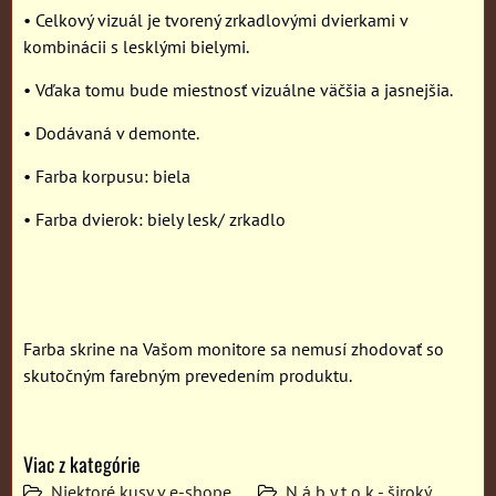
• Celkový vizuál je tvorený zrkadlovými dvierkami v
kombinácii s lesklými bielymi.
• Vďaka tomu bude miestnosť vizuálne väčšia a jasnejšia.
• Dodávaná v demonte.
• Farba korpusu: biela
• Farba dvierok: biely lesk/ zrkadlo
Farba skrine na Vašom monitore sa nemusí zhodovať so
skutočným farebným prevedením produktu.
Viac z kategórie
Niektoré kusy v e-shope
N á b y t o k - široký