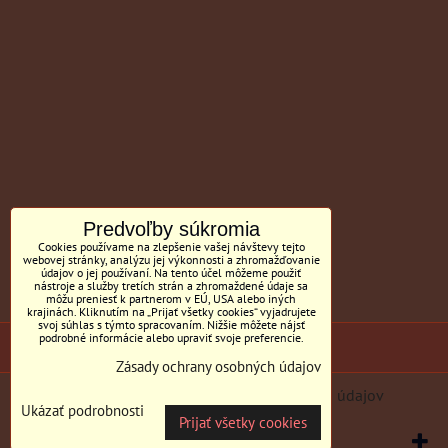
Predvoľby súkromia
Cookies používame na zlepšenie vašej návštevy tejto
webovej stránky, analýzu jej výkonnosti a zhromažďovanie
údajov o jej používaní. Na tento účel môžeme použiť
nástroje a služby tretích strán a zhromaždené údaje sa
môžu preniesť k partnerom v EÚ, USA alebo iných
krajinách. Kliknutím na „Prijať všetky cookies“ vyjadrujete
svoj súhlas s týmto spracovaním. Nižšie môžete nájsť
podrobné informácie alebo upraviť svoje preferencie.
(c) Sedačky BILL MC Tornyai
Zásady ochrany osobných údajov
Predvoľby súkromia
Zásady ochrany osobných údajov
Ukázať podrobnosti
Prijať všetky cookies
Vytvorené pomocou:
BiznisWeb.sk