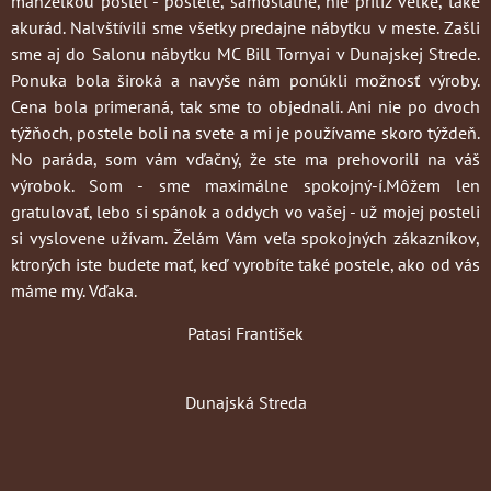
manželkou postel - postele, samostatné, nie príliž veľké, také
akurád. Nalvštívili sme všetky predajne nábytku v meste. Zašli
sme aj do Salonu nábytku MC Bill Tornyai v Dunajskej Strede.
Ponuka bola široká a navyše nám ponúkli možnosť výroby.
Cena bola primeraná, tak sme to objednali. Ani nie po dvoch
týžňoch, postele boli na svete a mi je používame skoro týždeň.
No paráda, som vám vďačný, že ste ma prehovorili na váš
výrobok. Som - sme maximálne spokojný-í.Môžem len
gratulovať, lebo si spánok a oddych vo vašej - už mojej posteli
si vyslovene užívam. Želám Vám veľa spokojných zákazníkov,
ktrorých iste budete mať, keď vyrobíte také postele, ako od vás
máme my. Vďaka.
Patasi František
Dunajská Streda