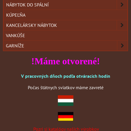
NÁBYTOK DO SPÁLNÍ
KÚPEĽŇA
KANCELÁRSKY NÁBYTOK
VANKÚŠE
GARNÍŽE
!Máme otvorené!
V pracovných dňoch podľa otváracích hodín
Počas štátnych sviatkov máme zavreté
Pozri si katalógy našich výrobkov