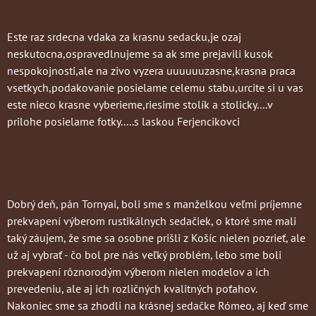
Este raz srdecna vdaka za krasnu sedacku,je ozaj
neskutocna,ospravedlnujeme sa ak sme prejavili kusok
nespokojnosti,ale na zivo vyzera uuuuuuzasne,krasna praca
vsetkych,podakovanie posielame celemu stabu,urcite si u vas
este nieco krasne vyberieme,riesime stolík a stolicky....v
prilohe posielame fotky.....s laskou Ferjencikovci
Dobrý deň, pán Tornyai, boli sme s manželkou veľmi príjemne
prekvapení výberom rustikálnych sedačiek, o ktoré sme mali
taký záujem, že sme sa osobne prišli z Košíc nielen pozrieť, ale
už aj vybrať - čo bol pre nás veľký problém, lebo sme boli
prekvapení rôznorodým výberom nielen modelov a ich
prevedeniu, ale aj ich rozličných kvalitných poťahov.
Nakoniec sme sa zhodli na krásnej sedačke Rómeo, aj keď sme