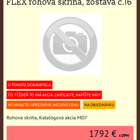
FLEX rohová skriňa, zostava č.16
U TOHOTO DODÁVATEĽA
ČO TÝŽDEŇ TO INÁ AKCIA. ZAVOLAJTE, NAPÍŠTE NÁM
NEVÁHAJTE! UPRESNÍME AKCIOVÚ CENU
NA OBJEDNÁVKU
Rohová skriňa, Katalógová akcia MD7
1792 €
s DPH