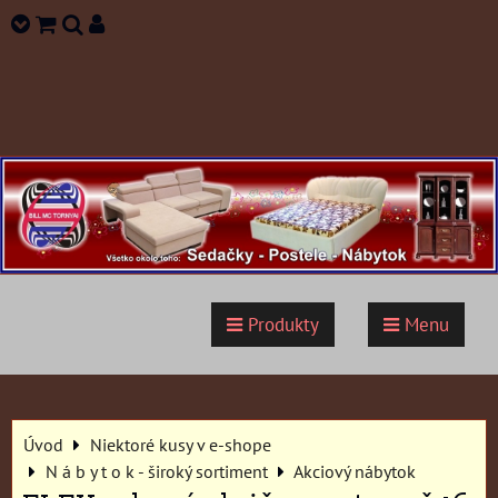
Produkty
Menu
Úvod
Niektoré kusy v e-shope
N á b y t o k - široký sortiment
Akciový nábytok