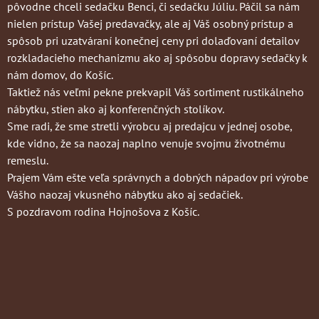
pôvodne chceli sedačku Benci, či sedačku Júliu. Páčil sa nám
nielen prístup Vašej predavačky, ale aj Váš osobný prístup a
spôsob pri uzatváraní konečnej ceny pri dolaďovaní detailov
rozkladacieho mechanizmu ako aj spôsobu dopravy sedačky k
nám domov, do Košíc.
Taktiež nás veľmi pekne prekvapil Váš sortiment rustikálneho
nábytku, stien ako aj konferenčných stolíkov.
Sme radi, že sme stretli výrobcu aj predajcu v jednej osobe,
kde vidno, že sa naozaj naplno venuje svojmu životnému
remeslu.
Prajem Vám ešte veľa správnych a dobrých nápadov pri výrobe
Vášho naozaj vkusného nábytku ako aj sedačiek.
S pozdravom rodina Hojnošova z Košíc.