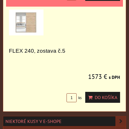
FLEX 240, zostava č.5
1573 €
s DPH
DO KOŠÍKA
ks
NIEKTORÉ KUSY V E-SHOPE