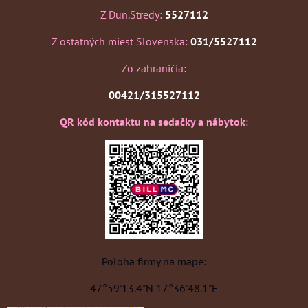
Z Dun.Stredy:
5527112
Z ostatných miest Slovenska:
031/5527112
Zo zahraničia:
00421/315527112
QR kód kontaktu na sedačky a nábytok
:
Poloha firmy na mape:
47°59'13.4"N 17°36'48.1"E