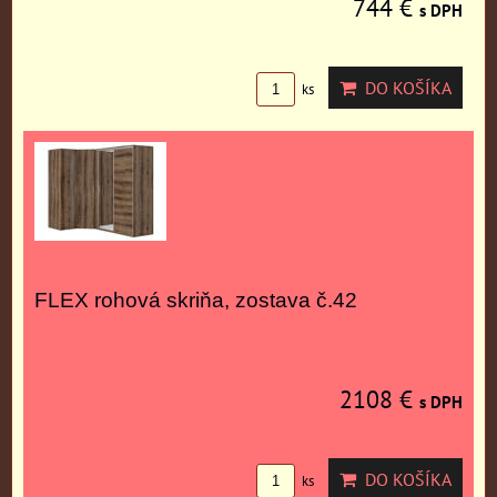
744 €
s DPH
DO KOŠÍKA
ks
FLEX rohová skriňa, zostava č.42
2108 €
s DPH
DO KOŠÍKA
ks