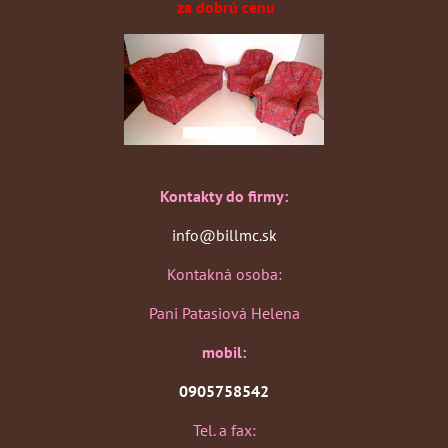
za dobrú cenu
Kontakty do firmy:
info@billmc.sk
Kontakná osoba:
Pani Patasiová Helena
mobil:
0905758542
Tel. a fax: