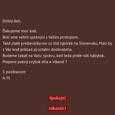
Dobrý deň,
Ďakujeme moc krát.
Boli sme veľmi spokojní s Vašim prístupom.
Také zlaté predavačky nie sú žiaľ typické na Slovensku. Mali by
z Vás brať príklad aj ostatní dodávatelia.
Budeme čakať na Vašu správu, keď teda príde náš nábytok.
Prajeme pekný zvyšok dňa a víkend ?
S pozdravom
A. M.
Spokojní
zákazníci