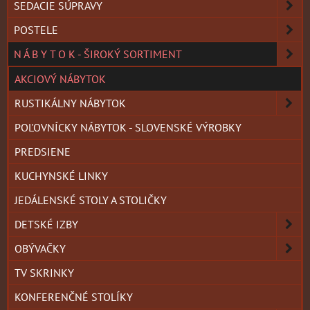
SEDACIE SÚPRAVY
POSTELE
N Á B Y T O K - ŠIROKÝ SORTIMENT
AKCIOVÝ NÁBYTOK
RUSTIKÁLNY NÁBYTOK
POĽOVNÍCKY NÁBYTOK - SLOVENSKÉ VÝROBKY
PREDSIENE
KUCHYNSKÉ LINKY
JEDÁLENSKÉ STOLY A STOLIČKY
DETSKÉ IZBY
OBÝVAČKY
TV SKRINKY
KONFERENČNÉ STOLÍKY