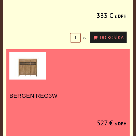
333 €
s DPH
DO KOŠÍKA
ks
BERGEN REG3W
527 €
s DPH