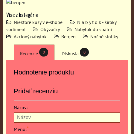
Viac z kategórie
Niektoré kusy v e-shope
N á b y t o k - široký
sortiment
Obývačky
Nábytok do spální
Akciový nábytok
Bergen
Nočné stolíky
0
0
Recenzie
Diskusia
Hodnotenie produktu
Pridať recenziu
Názov:
*
Meno: