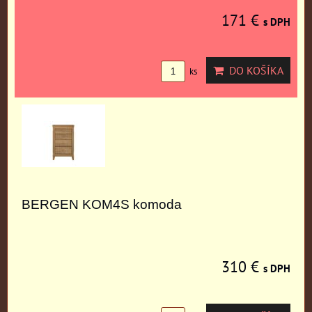
171 €
s DPH
DO KOŠÍKA
ks
BERGEN KOM4S komoda
310 €
s DPH