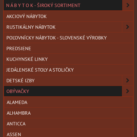
N Á B Y T O K - ŠIROKÝ SORTIMENT
AKCIOVÝ NÁBYTOK
RUSTIKÁLNY NÁBYTOK
POĽOVNÍCKY NÁBYTOK - SLOVENSKÉ VÝROBKY
PREDSIENE
KUCHYNSKÉ LINKY
JEDÁLENSKÉ STOLY A STOLIČKY
DETSKÉ IZBY
OBÝVAČKY
ALAMEDA
ALHAMBRA
ANTICCA
ASSEN