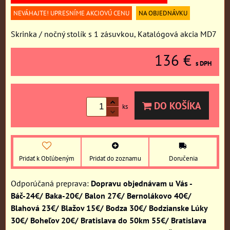
NEVÁHAJTE! UPRESNÍME AKCIOVÚ CENU
NA OBJEDNÁVKU
Skrinka / nočný stolík s 1 zásuvkou, Katalógová akcia MD7
136 €
s DPH
DO KOŠÍKA
ks
Pridať k Obľúbeným
Pridať do zoznamu
Doručenia
Dopravu objednávam u Vás -
Báč-24€/ Baka-20€/ Balon 27€/ Bernolákovo 40€/
Blahová 23€/ Blažov 15€/ Bodza 30€/ Bodzianske Lúky
30€/ Boheľov 20€/ Bratislava do 50km 55€/ Bratislava