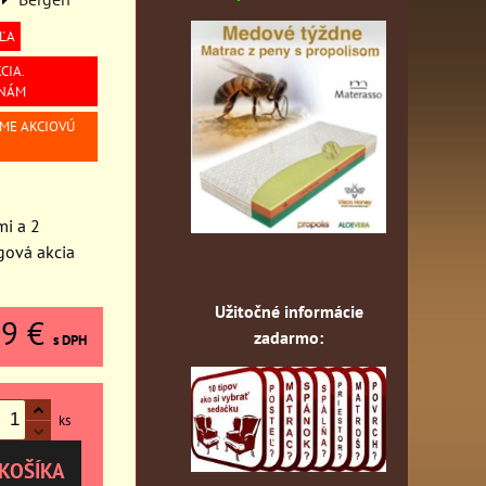
ĽA
CIA.
 NÁM
ÍME AKCIOVÚ
i a 2
gová akcia
Užitočné informácie
29 €
zadarmo:
s DPH
ks
KOŠÍKA