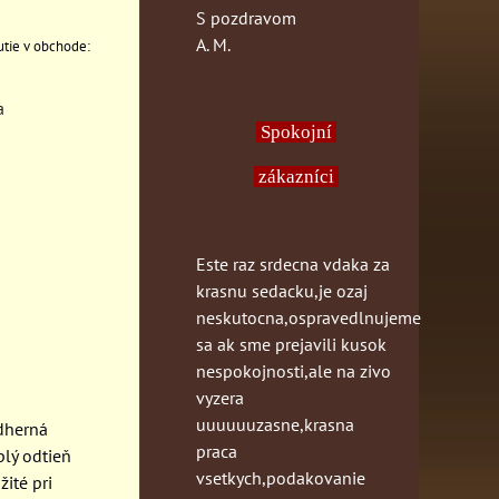
S pozdravom
A. M.
a
Spokojní
zákazníci
Este raz srdecna vdaka za
krasnu sedacku,je ozaj
neskutocna,ospravedlnujeme
sa ak sme prejavili kusok
nespokojnosti,ale na zivo
vyzera
uuuuuuzasne,krasna
ádherná
praca
plý odtieň
vsetkych,podakovanie
ité pri