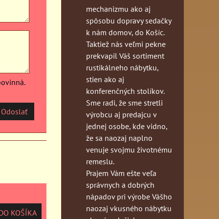
mechanizmu ako aj
spôsobu dopravy sedačky
k nám domov, do Košíc.
Taktiež nás veľmi pekne
prekvapil Váš sortiment
rustikálneho nábytku,
stien ako aj
povinná.
konferenčných stolíkov.
Sme radi, že sme stretli
Odoslať
výrobcu aj predajcu v
jednej osobe, kde vidno,
že sa naozaj naplno
venuje svojmu životnému
remeslu.
Prajem Vám ešte veľa
správnych a dobrých
nápadov pri výrobe Vášho
naozaj vkusného nábytku
O KOŠÍKA