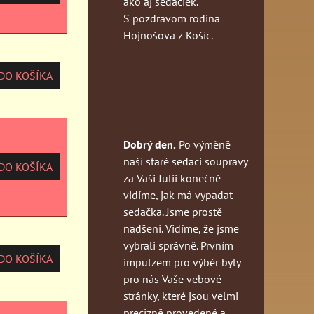
ako aj sedačiek.
S pozdravom rodina
Hojnošova z Košíc.
O KOŠÍKA
Dobrý den.
Po výměně
naší staré sedací soupravy
O KOŠÍKA
za Vaši Julii konečně
vidíme, jak má vypadat
sedačka. Jsme prostě
nadšeni. Vidíme, že jsme
vybrali správně. Prvním
O KOŠÍKA
impulzem pro výběr byly
pro nás Vaše vebové
stránky, které jsou velmi
precizně provedené a