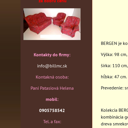
za dobrú cenu
BERGEN je kom
Výška: 98 cm,
Kontakty do firmy:
šírka: 110 cm,
info@billmc.sk
hĺbka: 47 cm.
Kontakná osoba:
Prevedenie: s
Pani Patasiová Helena
mobil:
Kolekcia BERG
0905758542
kombinácia ge
Tel. a fax:
dreva smrekov