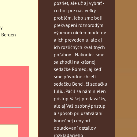
pozrieť, ale už aj vybrať -
čo bol pre nás veľký
problém, lebo sme boli
prekvapení rôznorodým
y
výberom nielen modelov
Bergen
a ich prevedeniu, ale aj
ich rozličných kvalitných
poťahov. Nakoniec sme
sa zhodli na krásnej
sedačke Rómeo, aj keď
sme pôvodne chceli
sedačku Benci, či sedačku
Júliu. Páčil sa nám nielen
prístup Vašej predavačky,
ale aj Váš osobný prístup
a spôsob pri uzatváraní
konečnej ceny pri
dolaďovaní detailov
rozkladacieho