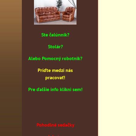
Ste čalúnník?
Stolár?
Alebo Pomocný robotník?
Príďte medzi nás
pracovať!
Pre ďalšie info klikni sem!
Pohodlné sedačky