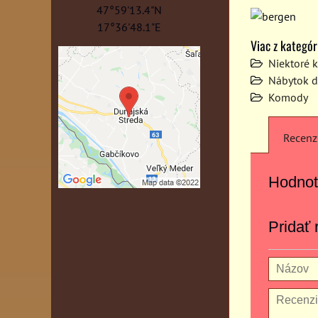
47°59'13.4"N
17°36'48.1"E
Viac z kategór
Niektoré 
Nábytok d
Komody
Recenz
Hodnot
Pridať 