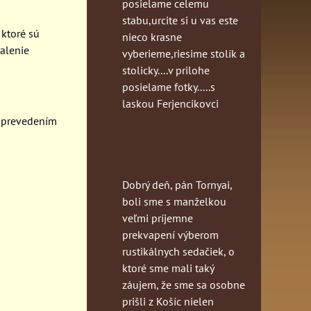
posielame celemu
stabu,urcite si u vas este
ktoré sú
nieco krasne
alenie
vyberieme,riesime stolík a
stolicky....v prilohe
posielame fotky.....s
laskou Ferjencikovci
 prevedením
Dobrý deň, pán Tornyai,
boli sme s manželkou
veľmi príjemne
prekvapení výberom
rustikálnych sedačiek, o
ktoré sme mali taký
záujem, že sme sa osobne
prišli z Košíc nielen