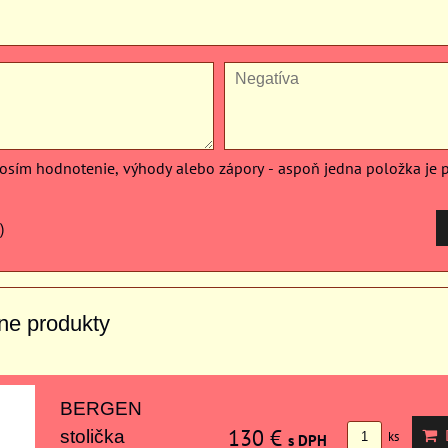
rosím hodnotenie, výhody alebo zápory - aspoň jedna položka je 
)
vne produkty
BERGEN
130 €
D
stolička
ks
s DPH