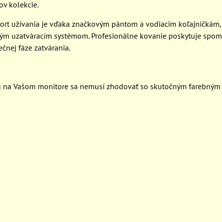
ov kolekcie.
ort užívania je vďaka značkovým pántom a vodiacim koľajničkám, 
hým uzatváracím systémom. Profesionálne kovanie poskytuje spom
čnej fáze zatvárania.
u na Vašom monitore sa nemusí zhodovať so skutočným farebným