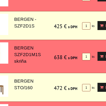
BERGEN -
425 €
D
SZF2D1S
ks
s DPH
BERGEN
SZF2D1M1S
638 €
D
ks
s DPH
skriňa
BERGEN
472 €
D
STO/160
ks
s DPH