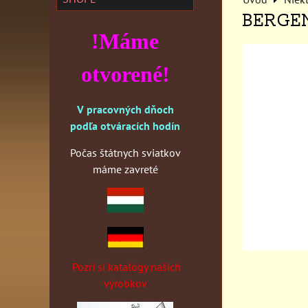
BERGE
!Máme
otvorené!
V pracovných dňoch
podľa otváracích hodín
Počas štátnych sviatkov
máme zavreté
Pozri si katalógy našich
výrobkov