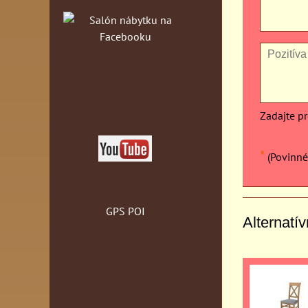
Zadajte p
*
(Povinné
GPS POI
Alternatí