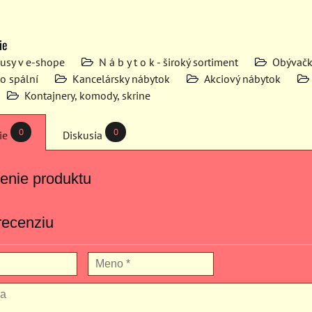
ie
kusy v e-shope
N á b y t o k - široký sortiment
Obývačk
o spální
Kancelársky nábytok
Akciový nábytok
Kontajnery, komody, skrine
0
0
ie
Diskusia
enie produktu
recenziu