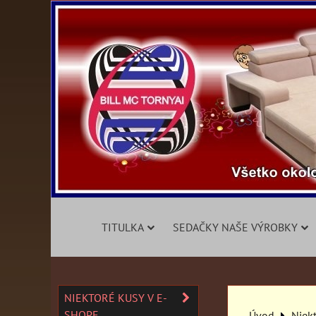
TITULKA
SEDAČKY NAŠE VÝROBKY
NIEKTORÉ KUSY V E-
SHOPE
Úvod
Niek