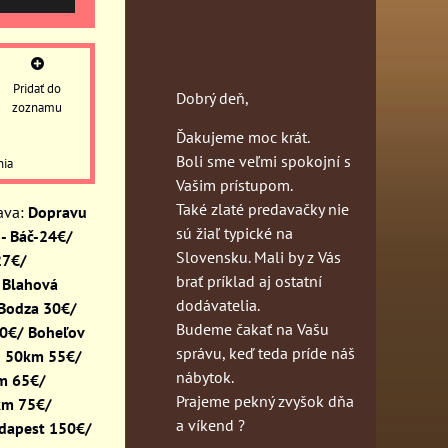
Pridať do
Dobrý deň,
zoznamu
Ďakujeme moc krát.
Boli sme veľmi spokojní s
nia
Vašim prístupom.
Také zlaté predavačky nie
Dopravu
sú žiaľ typické na
- Báč-24€/
Slovensku. Mali by z Vás
27€/
brať príklad aj ostatní
 Blahová
dodávatelia.
 Bodza 30€/
Budeme čakať na Vašu
30€/ Boheľov
správu, keď teda príde náš
o 50km 55€/
nábytok.
km 65€/
Prajeme pekný zvyšok dňa
km 75€/
a víkend ?
dapest 150€/