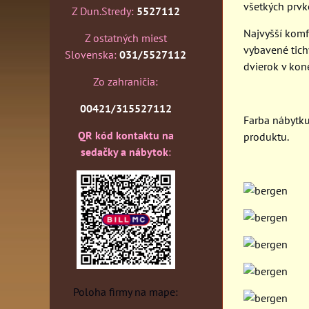
všetkých prvk
Z Dun.Stredy:
5527112
Najvyšší komf
Z ostatných miest
vybavené tic
Slovenska:
031/5527112
dvierok v kone
Zo zahraničia:
00421/315527112
Farba nábytk
QR kód kontaktu na
produktu.
sedačky a nábytok
:
Poloha firmy na mape: