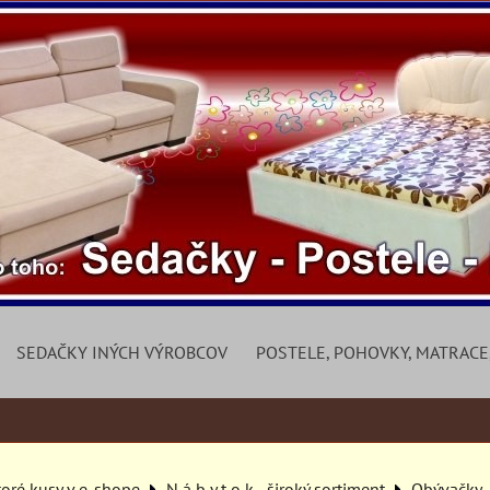
SEDAČKY INÝCH VÝROBCOV
POSTELE, POHOVKY, MATRACE
toré kusy v e-shope
N á b y t o k - široký sortiment
Obývačky