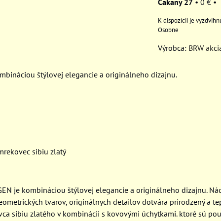
Čakany 27
•
0 €
•
Osobne
Výrobca:
BRW akci
bináciou štýlovej elegancie a originálneho dizajnu.
mrekovec sibiu zlatý
EN je kombináciou štýlovej elegancie a originálneho dizajnu. N
ometrických tvarov, originálnych detailov dotvára prirodzený a te
ca sibiu zlatého v kombinácii s kovovými úchytkami. ktoré sú použ