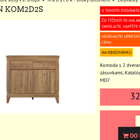
N KOM2D2S
U TOHOTO DODÁVATE
ČO TÝŽDEŇ TO INÁ AK
ZAVOLAJTE, NAPÍŠTE
NEVÁHAJTE! UPRESN
CENU
NA OBJEDNÁVKU
Komoda s 2 dveram
zásuvkami, Kataló
MD7
3
DO 