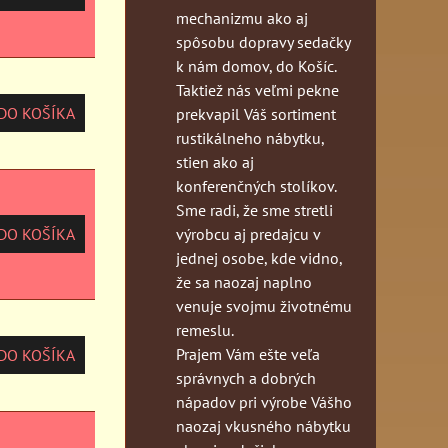
mechanizmu ako aj
spôsobu dopravy sedačky
k nám domov, do Košíc.
Taktiež nás veľmi pekne
O KOŠÍKA
prekvapil Váš sortiment
rustikálneho nábytku,
stien ako aj
konferenčných stolíkov.
Sme radi, že sme stretli
výrobcu aj predajcu v
O KOŠÍKA
jednej osobe, kde vidno,
že sa naozaj naplno
venuje svojmu životnému
remeslu.
Prajem Vám ešte veľa
O KOŠÍKA
správnych a dobrých
nápadov pri výrobe Vášho
naozaj vkusného nábytku