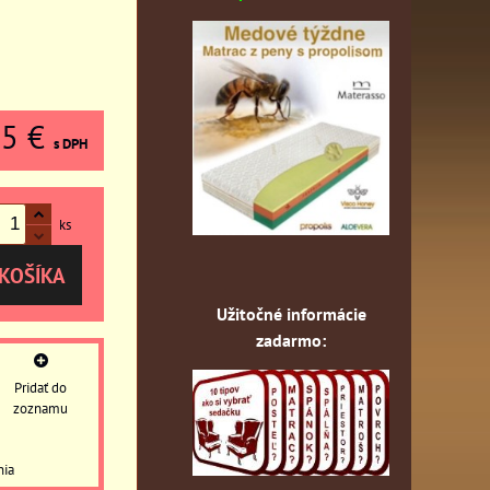
15 €
s DPH
ks
KOŠÍKA
Užitočné informácie
zadarmo:
Pridať do
zoznamu
nia