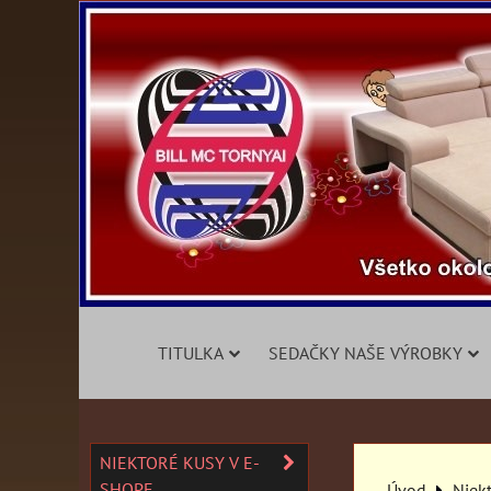
TITULKA
SEDAČKY NAŠE VÝROBKY
NIEKTORÉ KUSY V E-
SHOPE
Úvod
Niek