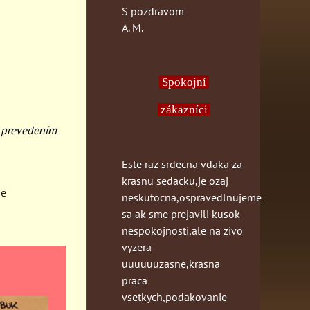
S pozdravom
A. M.
Spokojní
zákazníci
 prevedením
Este raz srdecna vdaka za
krasnu sedacku,je ozaj
ne
neskutocna,ospravedlnujeme
sa ak sme prejavili kusok
nespokojnosti,ale na zivo
vyzera
uuuuuuzasne,krasna
praca
vsetkych,podakovanie