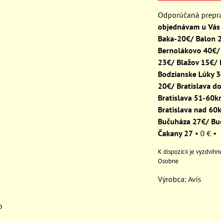
objednávam u Vás 
Baka-20€/ Balon 
Bernolákovo 40€/
23€/ Blažov 15€/
Bodzianske Lúky 
20€/ Bratislava d
Bratislava 51-60
Bratislava nad 60
Bučuháza 27€/ Bu
Čakany 27
•
0 €
•
Osobne
Výrobca:
Avis
o