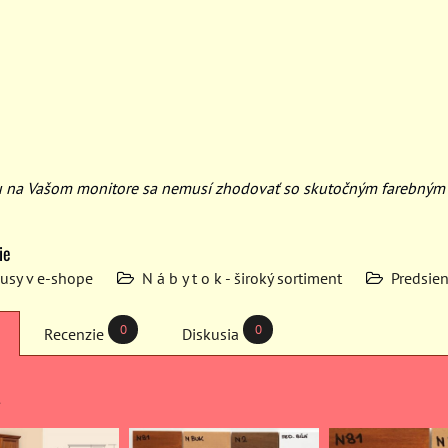
u na Vašom monitore sa nemusí zhodovať so skutočným farebným
ie
kusy v e-shope
N á b y t o k - široký sortiment
Predsie
0
0
Recenzie
Diskusia