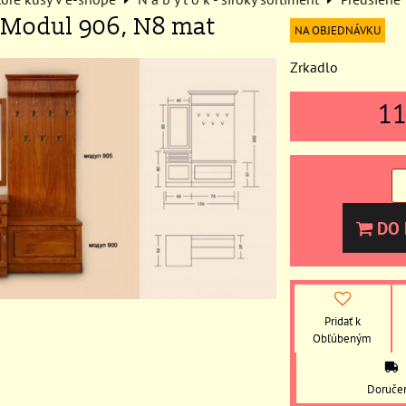
 Modul 906, N8 mat
NA OBJEDNÁVKU
Zrkadlo
1
DO 
Pridať k
Obľúbeným
Doruče