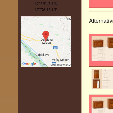
47°59'13.4"N
17°36'48.1"E
Alternatí