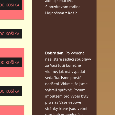
ako aj sedačiek.
O KOŠÍKA
S pozdravom rodina
Hojnošova z Košíc.
O KOŠÍKA
Dobrý den.
Po výměně
naší staré sedací soupravy
O KOŠÍKA
za Vaši Julii konečně
vidíme, jak má vypadat
sedačka. Jsme prostě
nadšeni. Vidíme, že jsme
vybrali správně. Prvním
O KOŠÍKA
impulzem pro výběr byly
pro nás Vaše vebové
stránky, které jsou velmi
precizně provedené a