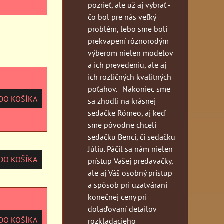
pozrieť, ale už aj vybrať -
čo bol pre nás veľký
problém, lebo sme boli
prekvapení rôznorodým
výberom nielen modelov
a ich prevedeniu, ale aj
ich rozličných kvalitných
poťahov. Nakoniec sme
O KOŠÍKA
sa zhodli na krásnej
sedačke Rómeo, aj keď
sme pôvodne chceli
sedačku Benci, či sedačku
Júliu. Páčil sa nám nielen
O KOŠÍKA
prístup Vašej predavačky,
ale aj Váš osobný prístup
a spôsob pri uzatváraní
konečnej ceny pri
dolaďovaní detailov
O KOŠÍKA
rozkladacieho