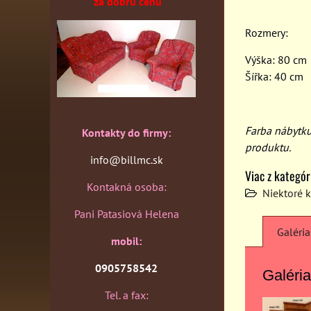
za dobrú cenu
Rozmery:
Výška: 80 cm
Šířka: 40 cm
Farba nábytk
Kontakty do firmy:
produktu.
info@billmc.sk
Viac z kategór
Kontakná osoba:
Niektoré 
Pani Patasiová Helena
Galéria
mobil:
0905758542
Galéria
Tel. a fax: