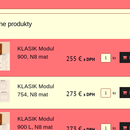
vne produkty
KLASIK Modul
900, N8 mat
255 €
D
ks
s DPH
KLASIK Modul
273 €
D
ks
754, N8 mat
s DPH
KLASIK Modul
900 L, N8 mat
273 €
D
ks
s DPH