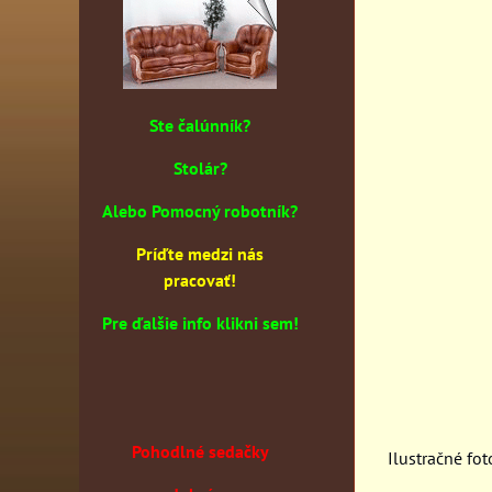
Ste čalúnník?
Stolár?
Alebo Pomocný robotník?
Príďte medzi nás
pracovať!
Pre ďalšie info klikni sem!
Pohodlné sedačky
Ilustračné fot