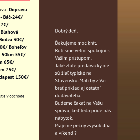
Dopravu
- Báč-24€/
27€/
Dobrý deň,
 Blahová
 Bodza 30€/
Ďakujeme moc krát.
30€/ Boheľov
Boli sme veľmi spokojní s
o 50km 55€/
Vašim prístupom.
km 65€/
Také zlaté predavačky nie
km 75€/
sú žiaľ typické na
dapest 150€/
Slovensku. Mali by z Vás
brať príklad aj ostatní
dodávatelia.
Budeme čakať na Vašu
správu, keď teda príde náš
nábytok.
Prajeme pekný zvyšok dňa
a víkend ?