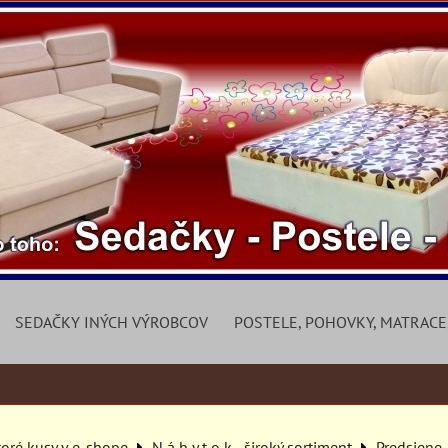
SEDAČKY INÝCH VÝROBCOV
POSTELE, POHOVKY, MATRACE
toré kusy v e-shope
N á b y t o k - široký sortiment
Predsiene