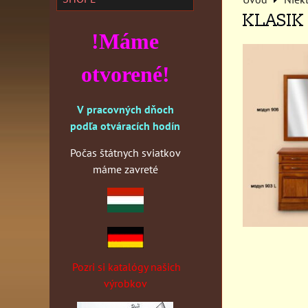
KLASIK
!Máme
otvorené!
V pracovných dňoch
podľa otváracích hodín
Počas štátnych sviatkov
máme zavreté
Pozri si katalógy našich
výrobkov