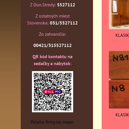
Z Dun.Stredy:
5527112
Z ostatných miest
Slovenska:
031/5527112
Zo zahraničia:
KLASIK
00421/315527112
QR kód kontaktu na
sedačky a nábytok
:
KLASIK
Poloha firmy na mape: