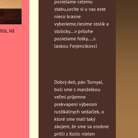
posielame celemu
stabu,urcite si u vas este
nieco krasne
vyberieme,riesime stolík a
906, N8
stolicky....v prilohe
posielame fotky.....s
laskou Ferjencikovci
Dobrý deň, pán Tornyai,
boli sme s manželkou
veľmi príjemne
prekvapení výberom
rustikálnych sedačiek, o
ktoré sme mali taký
záujem, že sme sa osobne
prišli z Košíc nielen