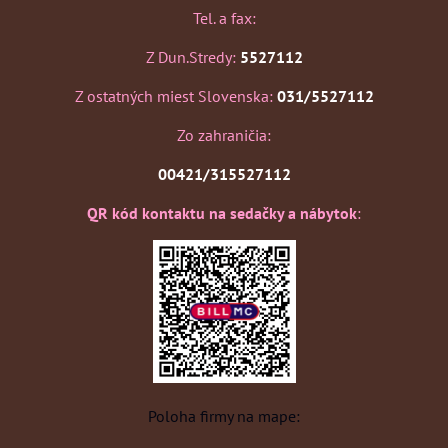
Tel. a fax:
Z Dun.Stredy:
5527112
Z ostatných miest Slovenska:
031/5527112
Zo zahraničia:
00421/315527112
QR kód kontaktu na sedačky a nábytok
:
Poloha firmy na mape: