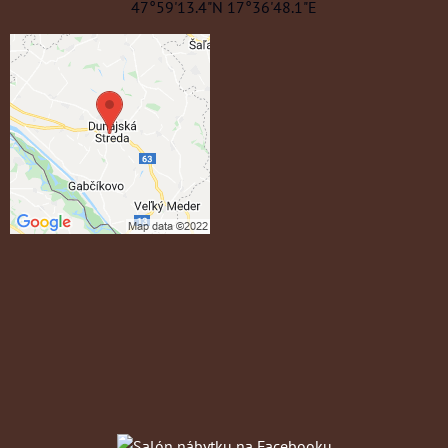
47°59'13.4"N 17°36'48.1"E