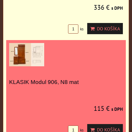
336 €
s DPH
DO KOŠÍKA
ks
KLASIK Modul 906, N8 mat
115 €
s DPH
DO KOŠÍKA
ks