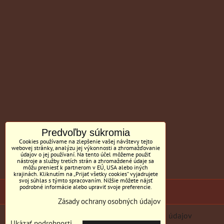
Predvoľby súkromia
Cookies používame na zlepšenie vašej návštevy tejto
webovej stránky, analýzu jej výkonnosti a zhromažďovanie
údajov o jej používaní. Na tento účel môžeme použiť
nástroje a služby tretích strán a zhromaždené údaje sa
môžu preniesť k partnerom v EÚ, USA alebo iných
krajinách. Kliknutím na „Prijať všetky cookies“ vyjadrujete
svoj súhlas s týmto spracovaním. Nižšie môžete nájsť
podrobné informácie alebo upraviť svoje preferencie.
(c) Sedačky BILL MC Tornyai
Zásady ochrany osobných údajov
Predvoľby súkromia
Zásady ochrany osobných údajov
Ukázať podrobnosti