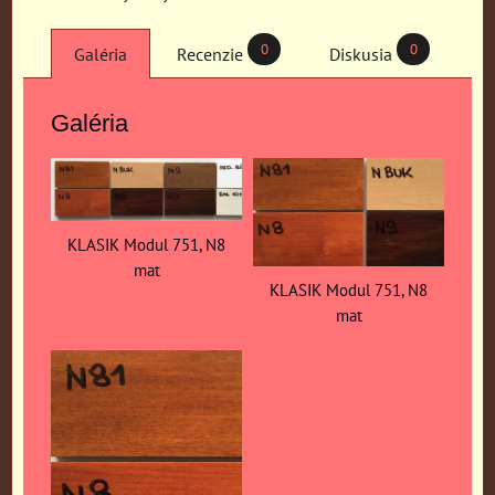
0
0
Galéria
Recenzie
Diskusia
Galéria
KLASIK Modul 751, N8
mat
KLASIK Modul 751, N8
mat