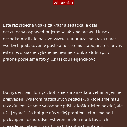
zákazníci
Este raz srdecna vdaka za krasnu sedacku,je ozaj
neskutocna,ospravedlnujeme sa ak sme prejavili kusok
nespokojnosti,ale na zivo vyzera uuuuuuzasne,krasna praca
vsetkych,podakovanie posielame celemu stabu,urcite si u vas
este nieco krasne vyberieme,riesime stolík a stolicky....v
prilohe posielame fotky.....s laskou Ferjencikovci
Dobrý deň, pán Tornyai, boli sme s manželkou veľmi príjemne
prekvapení výberom rustikálnych sedačiek, o ktoré sme mali
taký záujem, že sme sa osobne prišli z Košíc nielen pozrieť, ale
už aj vybrať - čo bol pre nás veľký problém, lebo sme boli
prekvapení rôznorodým výberom nielen modelov a ich
prevedeniu, ale aj ich rozličných kvalitných poťahov.