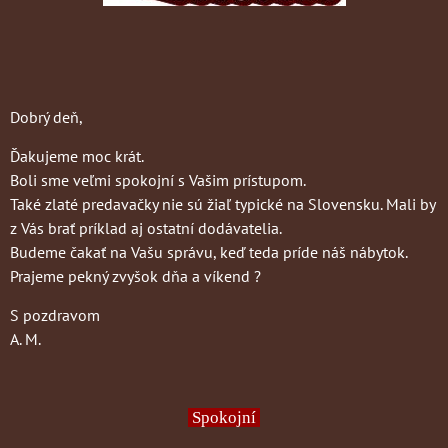
Dobrý deň,
Ďakujeme moc krát.
Boli sme veľmi spokojní s Vašim prístupom.
Také zlaté predavačky nie sú žiaľ typické na Slovensku. Mali by
z Vás brať príklad aj ostatní dodávatelia.
Budeme čakať na Vašu správu, keď teda príde náš nábytok.
Prajeme pekný zvyšok dňa a víkend ?
S pozdravom
A. M.
Spokojní