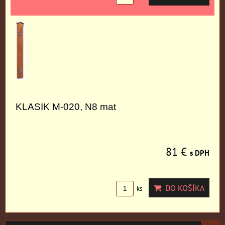
KLASIK M-020, N8 mat
81 €
s DPH
DO KOŠÍKA
ks