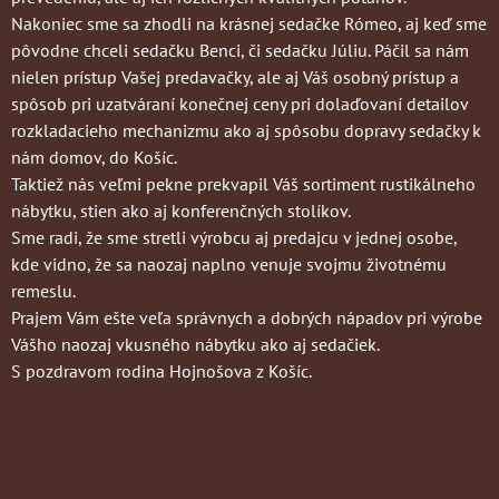
Nakoniec sme sa zhodli na krásnej sedačke Rómeo, aj keď sme
pôvodne chceli sedačku Benci, či sedačku Júliu. Páčil sa nám
nielen prístup Vašej predavačky, ale aj Váš osobný prístup a
spôsob pri uzatváraní konečnej ceny pri dolaďovaní detailov
rozkladacieho mechanizmu ako aj spôsobu dopravy sedačky k
nám domov, do Košíc.
Taktiež nás veľmi pekne prekvapil Váš sortiment rustikálneho
nábytku, stien ako aj konferenčných stolíkov.
Sme radi, že sme stretli výrobcu aj predajcu v jednej osobe,
kde vidno, že sa naozaj naplno venuje svojmu životnému
remeslu.
Prajem Vám ešte veľa správnych a dobrých nápadov pri výrobe
Vášho naozaj vkusného nábytku ako aj sedačiek.
S pozdravom rodina Hojnošova z Košíc.