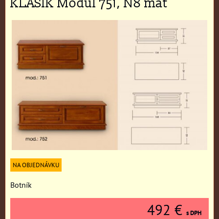
KLASIK Modul 751, N8 mat
NA OBJEDNÁVKU
Botník
492 €
s DPH