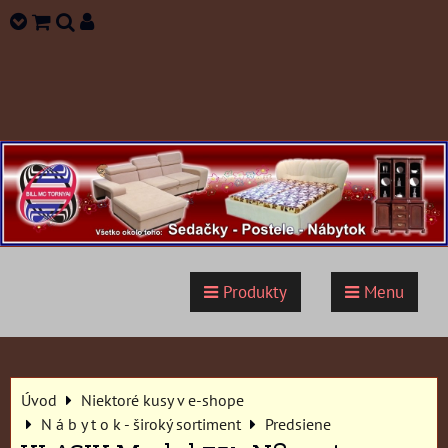
Produkty
Menu
Úvod
Niektoré kusy v e-shope
N á b y t o k - široký sortiment
Predsiene