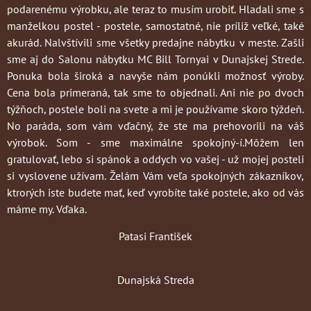
podarenému výrobku, ale teraz to musím urobiť. Hladali sme s
manželkou postel - postele, samostatné, nie príliž veľké, také
akurád. Nalvštívili sme všetky predajne nábytku v meste. Zašli
sme aj do Salonu nábytku MC Bill Tornyai v Dunajskej Strede.
Ponuka bola široká a navyše nám ponúkli možnosť výroby.
Cena bola primeraná, tak sme to objednali. Ani nie po dvoch
týžňoch, postele boli na svete a mi je používame skoro týždeň.
No paráda, som vám vďačný, že ste ma prehovorili na váš
výrobok. Som - sme maximálne spokojný-í.Môžem len
gratulovať, lebo si spánok a oddych vo vašej - už mojej posteli
si vyslovene užívam. Želám Vám veľa spokojných zákazníkov,
ktrorých iste budete mať, keď vyrobíte také postele, ako od vás
máme my. Vďaka.
Patasi František
Dunajská Streda