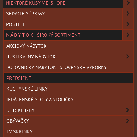
NIEKTORÉ KUSY V E-SHOPE
SEDACIE SÚPRAVY
POSTELE
N Á B Y T O K - ŠIROKÝ SORTIMENT
AKCIOVÝ NÁBYTOK
RUSTIKÁLNY NÁBYTOK
POĽOVNÍCKY NÁBYTOK - SLOVENSKÉ VÝROBKY
PREDSIENE
KUCHYNSKÉ LINKY
JEDÁLENSKÉ STOLY A STOLIČKY
DETSKÉ IZBY
OBÝVAČKY
TV SKRINKY