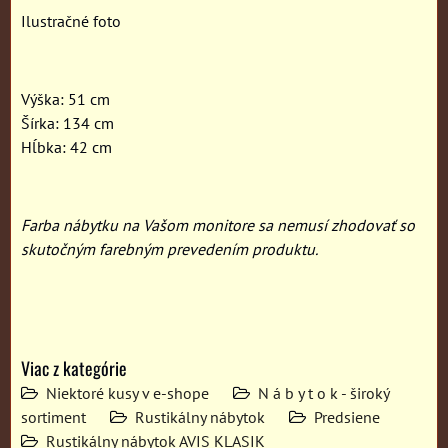
Ilustračné foto
Výška: 51 cm
Šírka: 134 cm
Hĺbka: 42 cm
Farba nábytku na Vašom monitore sa nemusí zhodovať so
skutočným farebným prevedením produktu.
Viac z kategórie
Niektoré kusy v e-shope
N á b y t o k - široký
sortiment
Rustikálny nábytok
Predsiene
Rustikálny nábytok AVIS KLASIK