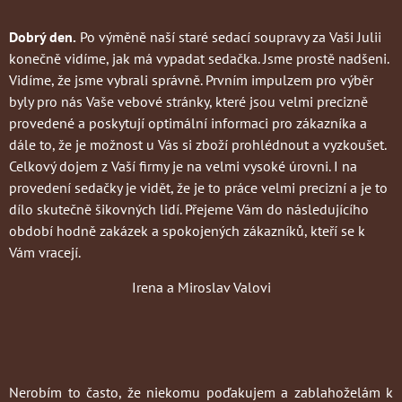
Dobrý den.
Po výměně naší staré sedací soupravy za Vaši Julii
konečně vidíme, jak má vypadat sedačka. Jsme prostě nadšeni.
Vidíme, že jsme vybrali správně. Prvním impulzem pro výběr
byly pro nás Vaše vebové stránky, které jsou velmi precizně
provedené a poskytují optimální informaci pro zákazníka a
dále to, že je možnost u Vás si zboží prohlédnout a vyzkoušet.
Celkový dojem z Vaší firmy je na velmi vysoké úrovni. I na
provedení sedačky je vidět, že je to práce velmi precizní a je to
dílo skutečně šikovných lidí. Přejeme Vám do následujícího
období hodně zakázek a spokojených zákazníků, kteří se k
Vám vracejí.
Irena a Miroslav Valovi
Nerobím to často
, že niekomu poďakujem a zablahoželám k