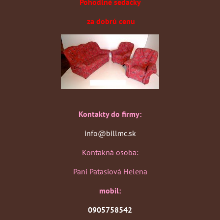
Pohodlné sedačky
za dobrú cenu
Kontakty do firmy:
info@billmc.sk
Kontakná osoba:
Pani Patasiová Helena
mobil:
0905758542