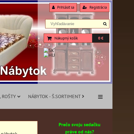
Prihlásiť sa
Registrácia
Nákupný košík
0 €
, ROŠTY
NÁBYTOK - Š.SORTIMENT
Prečo svoju sedačku
práve od nás?
y nábytok