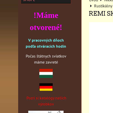
Rustikálny
REMI S
!Máme
otvorené!
V pracovných dňoch
podľa otváracích hodín
Počas štátnych sviatkov
máme zavreté
Pozri si katalógy našich
výrobkov