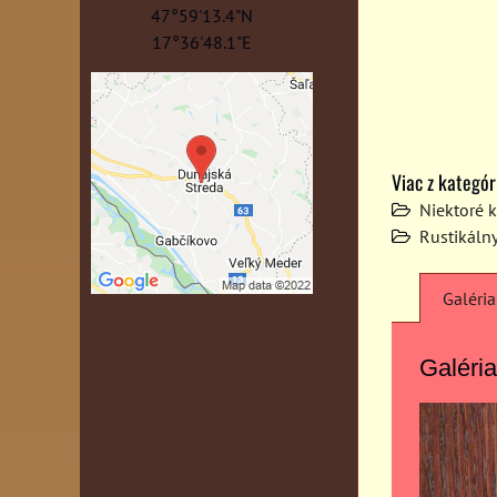
47°59'13.4"N
17°36'48.1"E
Viac z kategór
Niektoré 
Rustikáln
Galéria
Galéria