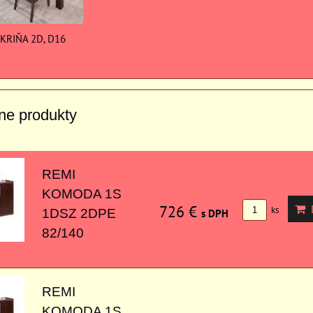
KRIŇA 2D, D16
vne produkty
REMI
KOMODA 1S
726 €
D
ks
1DSZ 2DPE
s DPH
82/140
REMI
KOMODA 1S