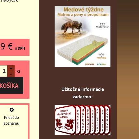
79 €
s DPH
ks
KOŠÍKA
Užitočné informácie
zadarmo:
Pridať do
zoznamu