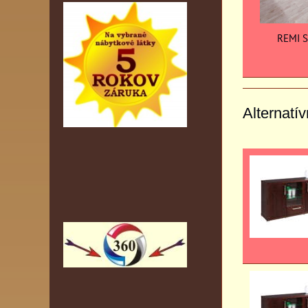
REMI S
Alternatí