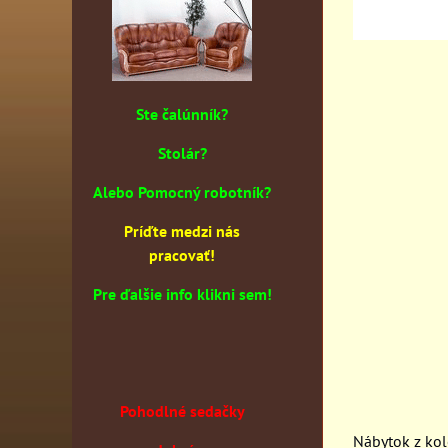
Ste čalúnník?
Stolár?
Alebo Pomocný robotník?
Príďte medzi nás
pracovať!
Pre ďalšie info klikni sem!
Pohodlné sedačky
Nábytok z kol