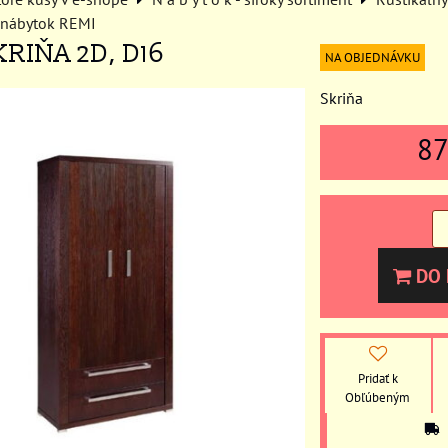
 nábytok REMI
KRIŇA 2D, D16
NA OBJEDNÁVKU
Skriňa
8
DO 
Pridať k
Obľúbeným