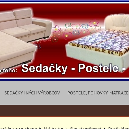
SEDAČKY INÝCH VÝROBCOV
POSTELE, POHOVKY, MATRACE
toré kusy v e-shope
N á b y t o k - široký sortiment
Rustikáln