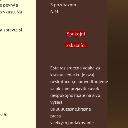
S pozdravom
e pevný a
A. M.
o vkusu. Na
 spravte si
Spokojní
zákazníci
Este raz srdecna vdaka za
krasnu sedacku,je ozaj
neskutocna,ospravedlnujeme
sa ak sme prejavili kusok
nespokojnosti,ale na zivo
vyzera
uuuuuuzasne,krasna
 stôl
praca
vsetkych,podakovanie