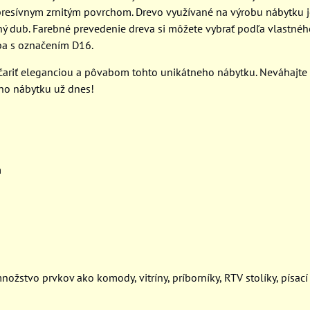
resívnym zrnitým povrchom. Drevo využívané na výrobu nábytku j
ný dub. Farebné prevedenie dreva si môžete vybrať podľa vlastnéh
rba s označením D16.
čariť eleganciou a pôvabom tohto unikátneho nábytku. Neváhajte a
ho nábytku už dnes!
m
ožstvo prvkov ako komody, vitríny, príborníky, RTV stolíky, písací