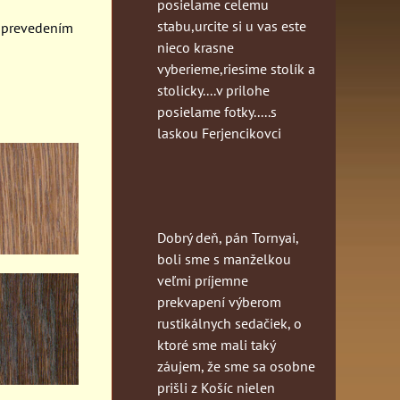
posielame celemu
stabu,urcite si u vas este
 prevedením
nieco krasne
vyberieme,riesime stolík a
stolicky....v prilohe
posielame fotky.....s
laskou Ferjencikovci
Dobrý deň, pán Tornyai,
boli sme s manželkou
veľmi príjemne
prekvapení výberom
rustikálnych sedačiek, o
ktoré sme mali taký
záujem, že sme sa osobne
prišli z Košíc nielen