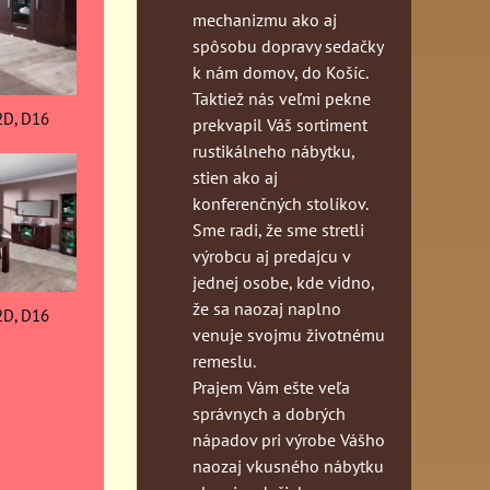
mechanizmu ako aj
spôsobu dopravy sedačky
k nám domov, do Košíc.
Taktiež nás veľmi pekne
2D, D16
prekvapil Váš sortiment
rustikálneho nábytku,
stien ako aj
konferenčných stolíkov.
Sme radi, že sme stretli
výrobcu aj predajcu v
jednej osobe, kde vidno,
že sa naozaj naplno
2D, D16
venuje svojmu životnému
remeslu.
Prajem Vám ešte veľa
správnych a dobrých
nápadov pri výrobe Vášho
naozaj vkusného nábytku