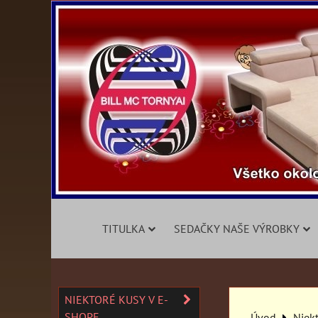
TITULKA
SEDAČKY NAŠE VÝROBKY
NIEKTORÉ KUSY V E-
SHOPE
Úvod
Niek