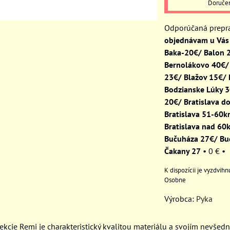
Doruče
objednávam u Vás 
Baka-20€/ Balon 
Bernolákovo 40€/
23€/ Blažov 15€/
Bodzianske Lúky 
20€/ Bratislava d
Bratislava 51-60
Bratislava nad 60
Bučuháza 27€/ Bu
Čakany 27
•
0 €
•
Osobne
Výrobca:
Pyka
ekcie Remi je charakteristický kvalitou materiálu a svojím nevš