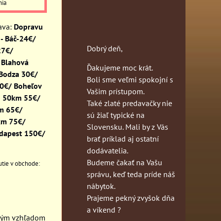
nia
Dopravu
- Báč-24€/
Dobrý deň,
27€/
 Blahová
Ďakujeme moc krát.
 Bodza 30€/
Boli sme veľmi spokojní s
30€/ Boheľov
Vašim prístupom.
o 50km 55€/
Také zlaté predavačky nie
km 65€/
sú žiaľ typické na
km 75€/
Slovensku. Mali by z Vás
dapest 150€/
brať príklad aj ostatní
dodávatelia.
Budeme čakať na Vašu
správu, keď teda príde náš
nábytok.
Prajeme pekný zvyšok dňa
a víkend ?
edným vzhľadom