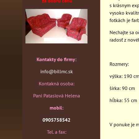
za dobrú cenu
s krásnym exp
vysoko kvalit
fotkách je fa
Nechajte sa o
radosť z nové
Kontakty do firmy:
Rozmery:
info@billmc.sk
výška: 190 c
Kontakná osoba:
šírka: 90 cm
Pani Patasiová Helena
hĺbka: 55 cm
mobil:
0905758542
V ponuke je mn
Tel. a fax: