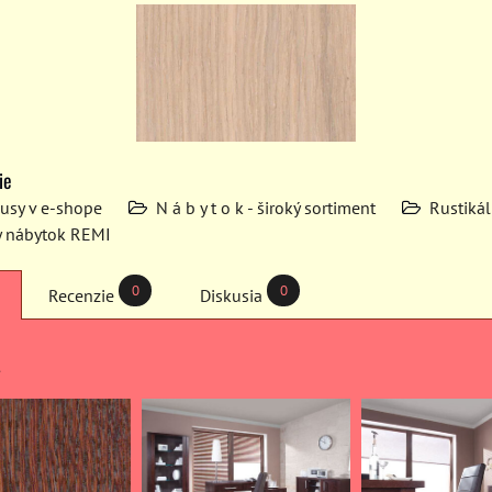
ie
kusy v e-shope
N á b y t o k - široký sortiment
Rustiká
y nábytok REMI
0
0
Recenzie
Diskusia