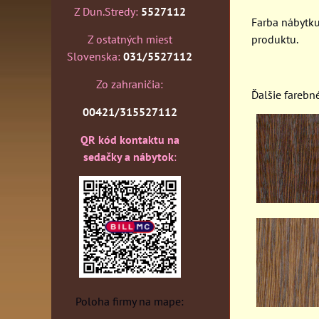
Z Dun.Stredy:
5527112
Farba nábytk
Z ostatných miest
produktu.
Slovenska:
031/5527112
Zo zahraničia:
Ďalšie farebn
00421/315527112
QR kód kontaktu na
sedačky a nábytok
:
Poloha firmy na mape: