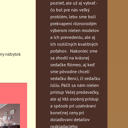
pozrieť, ale už aj vybrať -
čo bol pre nás veľký
problém, lebo sme boli
prekvapení rôznorodým
výberom nielen modelov
a ich prevedeniu, ale aj
ich rozličných kvalitných
poťahov. Nakoniec sme
lny nábytok
sa zhodli na krásnej
sedačke Rómeo, aj keď
sme pôvodne chceli
sedačku Benci, či sedačku
Júliu. Páčil sa nám nielen
prístup Vašej predavačky,
ale aj Váš osobný prístup
a spôsob pri uzatváraní
konečnej ceny pri
dolaďovaní detailov
rozkladacieho