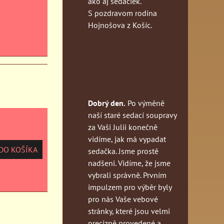
ako aj sedačiek.
S pozdravom rodina
Hojnošova z Košíc.
Dobrý den.
Po výměně
naší staré sedací soupravy
za Vaši Julii konečně
vidíme, jak má vypadat
O KOŠÍKA
sedačka. Jsme prostě
nadšeni. Vidíme, že jsme
vybrali správně. Prvním
impulzem pro výběr byly
pro nás Vaše vebové
stránky, které jsou velmi
precizně provedené a