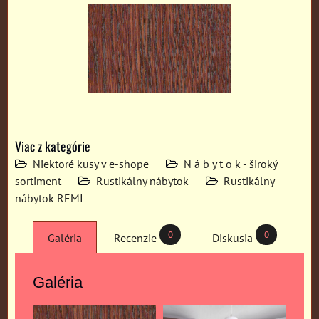
Viac z kategórie
Niektoré kusy v e-shope
N á b y t o k - široký
sortiment
Rustikálny nábytok
Rustikálny
nábytok REMI
0
0
Galéria
Recenzie
Diskusia
Galéria