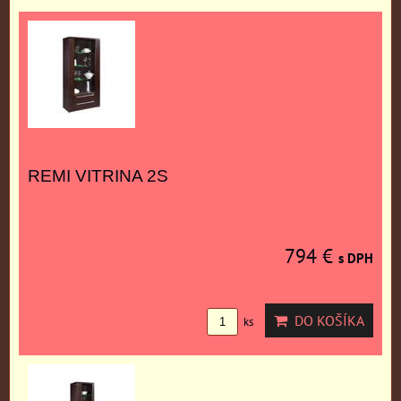
REMI VITRINA 2S
794 €
s DPH
DO KOŠÍKA
ks