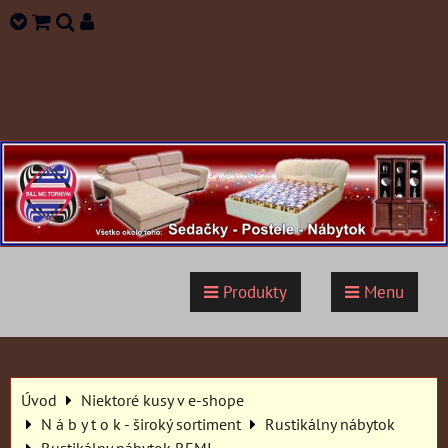
Produkty
Menu
Úvod
Niektoré kusy v e-shope
N á b y t o k - široký sortiment
Rustikálny nábytok
Rustikálny nábytok REMI