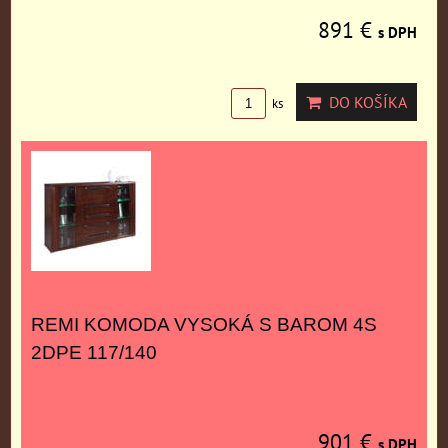
891 €
s DPH
DO KOŠÍKA
ks
REMI KOMODA VYSOKÁ S BAROM 4S
2DPE 117/140
901 €
s DPH