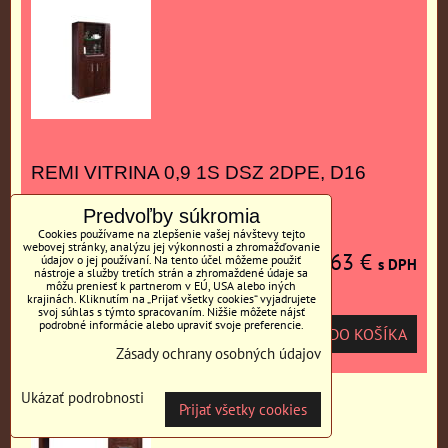
REMI VITRINA 0,9 1S DSZ 2DPE, D16
Predvoľby súkromia
Cookies používame na zlepšenie vašej návštevy tejto
webovej stránky, analýzu jej výkonnosti a zhromažďovanie
763 €
údajov o jej používaní. Na tento účel môžeme použiť
s DPH
nástroje a služby tretích strán a zhromaždené údaje sa
môžu preniesť k partnerom v EÚ, USA alebo iných
krajinách. Kliknutím na „Prijať všetky cookies“ vyjadrujete
svoj súhlas s týmto spracovaním. Nižšie môžete nájsť
podrobné informácie alebo upraviť svoje preferencie.
DO KOŠÍKA
ks
Zásady ochrany osobných údajov
Ukázať podrobnosti
Prijať všetky cookies