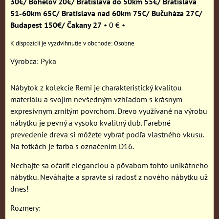
30€/ Boheľov 20€/ Bratislava do 50km 55€/ Bratislava
51-60km 65€/ Bratislava nad 60km 75€/ Bučuháza 27€/
Budapest 150€/ Čakany 27
•
0 €
•
Osobne
Výrobca:
Pyka
Nábytok z kolekcie Remi je charakteristický kvalitou
materiálu a svojím nevšedným vzhľadom s krásnym
expresívnym zrnitým povrchom. Drevo využívané na výrobu
nábytku je pevný a vysoko kvalitný dub. Farebné
prevedenie dreva si môžete vybrať podľa vlastného vkusu.
Na fotkách je farba s označením D16.
Nechajte sa očariť eleganciou a pôvabom tohto unikátneho
nábytku. Neváhajte a spravte si radosť z nového nábytku už
dnes!
Rozmery: