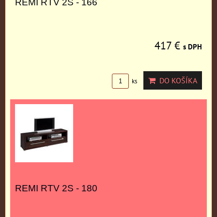
REMI RTV 2S - 166
417 €
s DPH
DO KOŠÍKA
ks
REMI RTV 2S - 180