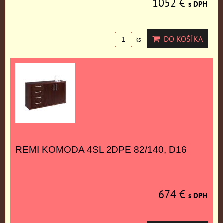
1052 €
s DPH
DO KOŠÍKA
ks
REMI KOMODA 4SL 2DPE 82/140, D16
674 €
s DPH