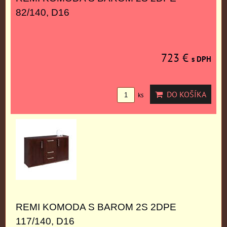
82/140, D16
723 €
s DPH
DO KOŠÍKA
ks
REMI KOMODA S BAROM 2S 2DPE
117/140, D16