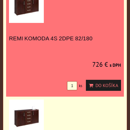
REMI KOMODA 4S 2DPE 82/180
726 €
s DPH
DO KOŠÍKA
ks