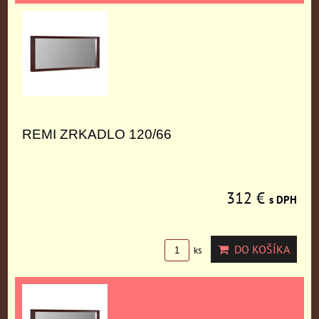
REMI ZRKADLO 120/66
312 €
s DPH
DO KOŠÍKA
ks