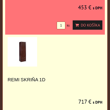
453 €
s DPH
DO KOŠÍKA
ks
REMI SKRIŇA 1D
717 €
s DPH