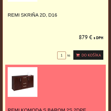
REMI SKRIŇA 2D, D16
879 €
s DPH
DO KOŠÍKA
ks
REMI KOMODA S BAROM 2S 2DPE