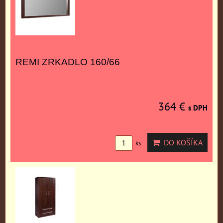
REMI ZRKADLO 160/66
364 €
s DPH
DO KOŠÍKA
ks