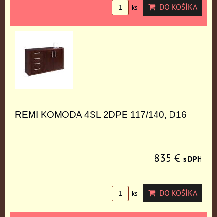
DO KOŠÍKA
ks
REMI KOMODA 4SL 2DPE 117/140, D16
835 €
s DPH
DO KOŠÍKA
ks