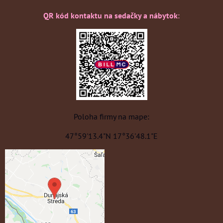
QR kód kontaktu na sedačky a nábytok
:
Poloha firmy na mape:
47°59'13.4"N 17°36'48.1"E