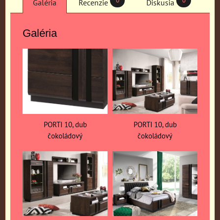
0
0
Galéria
Recenzie
Diskusia
Galéria
PORTI 10, dub
PORTI 10, dub
čokoládový
čokoládový