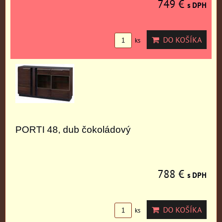
749 €
s DPH
DO KOŠÍKA
ks
PORTI 48, dub čokoládový
788 €
s DPH
DO KOŠÍKA
ks