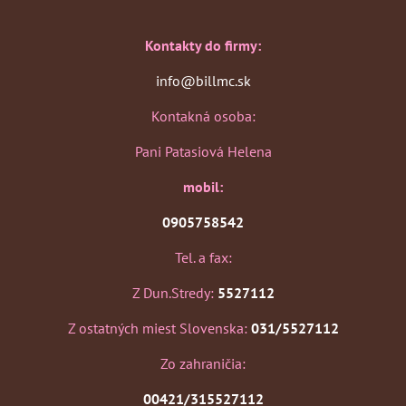
Kontakty do firmy:
info@billmc.sk
Kontakná osoba:
Pani Patasiová Helena
mobil:
0905758542
Tel. a fax:
Z Dun.Stredy:
5527112
Z ostatných miest Slovenska:
031/5527112
Zo zahraničia:
00421/315527112