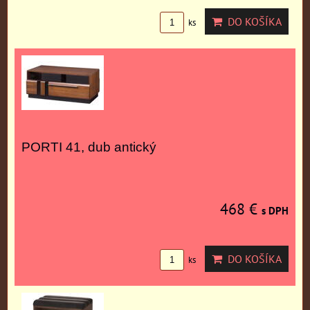
DO KOŠÍKA
ks
PORTI 41, dub antický
468 €
s DPH
DO KOŠÍKA
ks