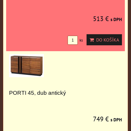
513 €
s DPH
DO KOŠÍKA
ks
PORTI 45, dub antický
749 €
s DPH