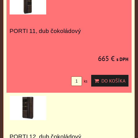
PORTI 11, dub čokoládový
665 €
s DPH
DO KOŠÍKA
ks
PORTI 12, dub čokoládový