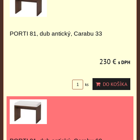
PORTI 81, dub antický, Carabu 33
230 €
s DPH
DO KOŠÍKA
ks