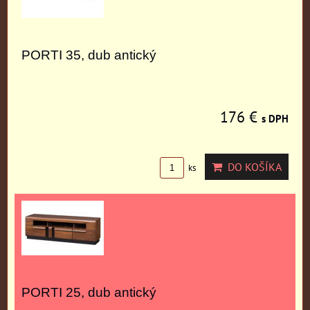
PORTI 35, dub antický
176 €
s DPH
DO KOŠÍKA
ks
PORTI 25, dub antický