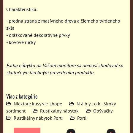
Charakteristika:
- predná strana z masívneho dreva a čierneho tvrdeného
skla
- drážkované dekoratívne prvky
- kovové rúčky
Farba nábytku na Vašom monitore sa nemusí zhodovať so
skutočným farebným prevedením produktu.
Viac z kategórie
Niektoré kusy v e-shope
N á b y t o k - široký
sortiment
Rustikálny nábytok
Obývačky
Rustikálny nábytok Porti
Porti