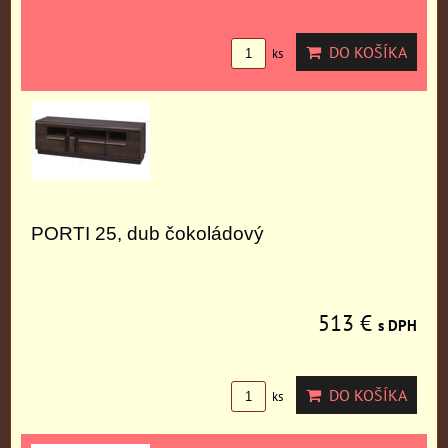
DO KOŠÍKA
ks
PORTI 25, dub čokoládový
513 €
s DPH
DO KOŠÍKA
ks