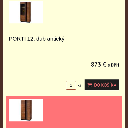
PORTI 12, dub antický
873 €
s DPH
DO KOŠÍKA
ks