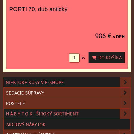
PORTI 70, dub antický
986 €
s DPH
DO KOŠÍKA
ks
NIEKTORÉ KUSY V E-SHOPE
SEDACIE SÚPRAVY
POSTELE
N Á B Y T O K - ŠIROKÝ SORTIMENT
AKCIOVÝ NÁBYTOK