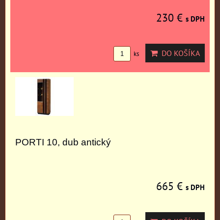
230 €
s DPH
DO KOŠÍKA
ks
PORTI 10, dub antický
665 €
s DPH