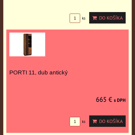
DO KOŠÍKA
ks
PORTI 11, dub antický
665 €
s DPH
DO KOŠÍKA
ks