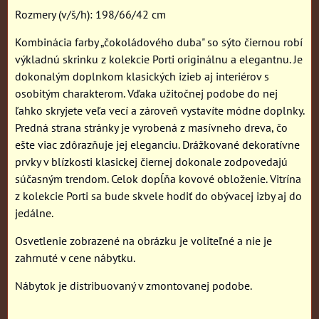
Rozmery (v/š/h): 198/66/42 cm
Kombinácia farby „čokoládového duba" so sýto čiernou robí
výkladnú skrinku z kolekcie Porti originálnu a elegantnu. Je
dokonalým doplnkom klasických izieb aj interiérov s
osobitým charakterom. Vďaka užitočnej podobe do nej
ľahko skryjete veľa vecí a zároveň vystavíte módne doplnky.
Predná strana stránky je vyrobená z masívneho dreva, čo
ešte viac zdôrazňuje jej eleganciu. Drážkované dekoratívne
prvky v blízkosti klasickej čiernej dokonale zodpovedajú
súčasným trendom. Celok dopĺňa kovové obloženie. Vitrína
z kolekcie Porti sa bude skvele hodiť do obývacej izby aj do
jedálne.
Osvetlenie zobrazené na obrázku je voliteľné a nie je
zahrnuté v cene nábytku.
Nábytok je distribuovaný v zmontovanej podobe.