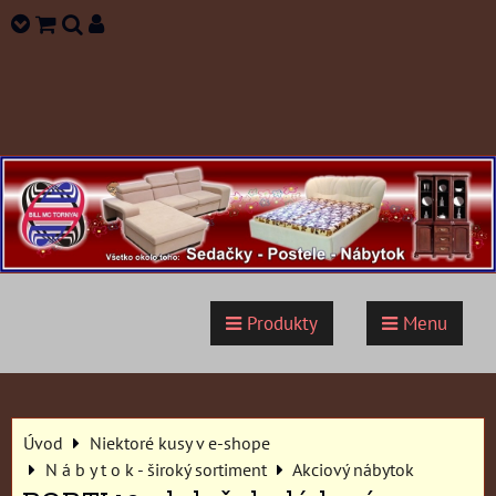
Produkty
Menu
Úvod
Niektoré kusy v e-shope
N á b y t o k - široký sortiment
Akciový nábytok