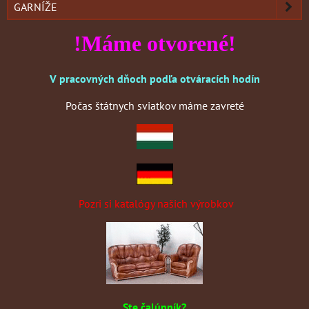
GARNÍŽE
!Máme otvorené!
V pracovných dňoch podľa otváracích hodín
Počas štátnych sviatkov máme zavreté
Pozri si katalógy našich výrobkov
Ste čalúnník?