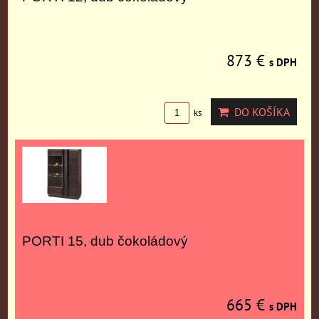
873 €
s DPH
DO KOŠÍKA
ks
PORTI 15, dub čokoládový
665 €
s DPH