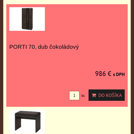
PORTI 70, dub čokoládový
986 €
s DPH
DO KOŠÍKA
ks