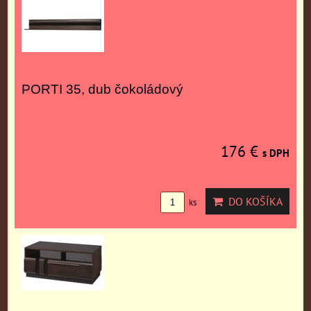
PORTI 35, dub čokoládový
176 €
s DPH
DO KOŠÍKA
ks