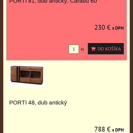
PORTI 81, dub antický, Carabu 60
230 €
s DPH
DO KOŠÍKA
ks
PORTI 48, dub antický
788 €
s DPH