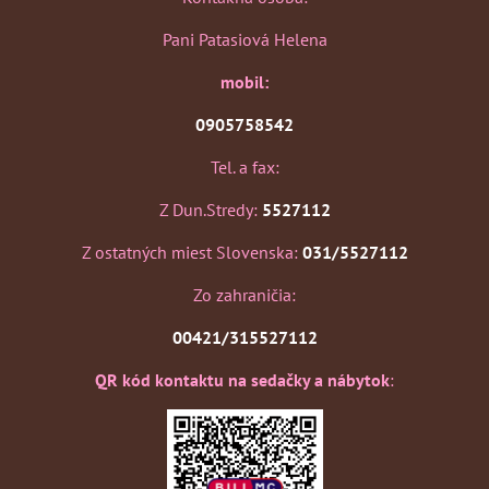
Pani Patasiová Helena
mobil:
0905758542
Tel. a fax:
Z Dun.Stredy:
5527112
Z ostatných miest Slovenska:
031/5527112
Zo zahraničia:
00421/315527112
QR kód kontaktu na sedačky a nábytok
: