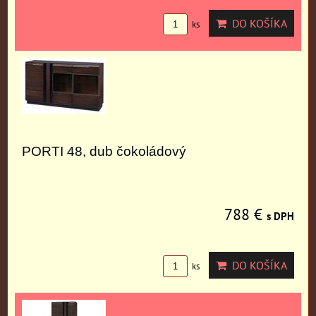
DO KOŠÍKA
ks
PORTI 48, dub čokoládový
788 €
s DPH
DO KOŠÍKA
ks