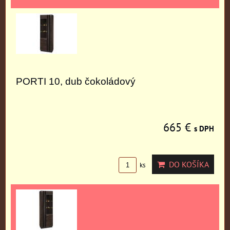
PORTI 10, dub čokoládový
665 €
s DPH
DO KOŠÍKA
ks