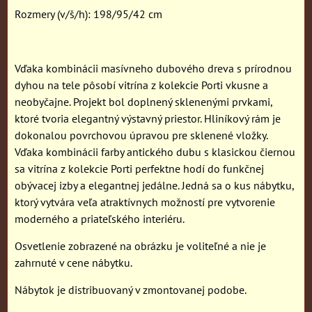
Rozmery (v/š/h): 198/95/42 cm
Vďaka kombinácii masívneho dubového dreva s prírodnou
dyhou na tele pôsobí vitrína z kolekcie Porti vkusne a
neobyčajne. Projekt bol doplnený sklenenými prvkami,
ktoré tvoria elegantný výstavný priestor. Hliníkový rám je
dokonalou povrchovou úpravou pre sklenené vložky.
Vďaka kombinácii farby antického dubu s klasickou čiernou
sa vitrína z kolekcie Porti perfektne hodí do funkčnej
obývacej izby a elegantnej jedálne. Jedná sa o kus nábytku,
ktorý vytvára veľa atraktívnych možností pre vytvorenie
moderného a priateľského interiéru.
Osvetlenie zobrazené na obrázku je voliteľné a nie je
zahrnuté v cene nábytku.
Nábytok je distribuovaný v zmontovanej podobe.