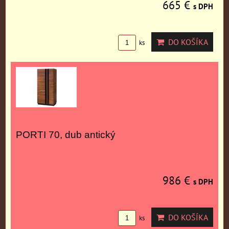
665 €
s DPH
DO KOŠÍKA
ks
PORTI 70, dub antický
986 €
s DPH
DO KOŠÍKA
ks