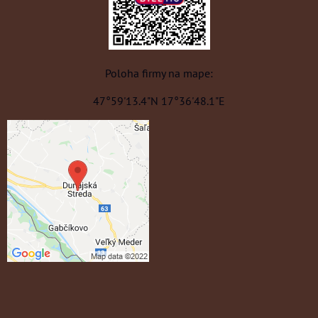
Poloha firmy na mape:
47°59'13.4"N 17°36'48.1"E