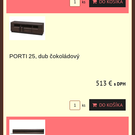
DO KOŠÍKA
ks
PORTI 25, dub čokoládový
513 €
s DPH
DO KOŠÍKA
ks