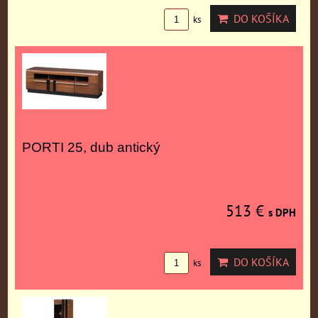
DO KOŠÍKA
ks
PORTI 25, dub antický
513 €
s DPH
DO KOŠÍKA
ks