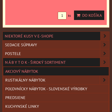
DO KOŠÍKA
ks
NIEKTORÉ KUSY V E-SHOPE
SEDACIE SÚPRAVY
POSTELE
N Á B Y T O K - ŠIROKÝ SORTIMENT
AKCIOVÝ NÁBYTOK
RUSTIKÁLNY NÁBYTOK
POĽOVNÍCKY NÁBYTOK - SLOVENSKÉ VÝROBKY
PREDSIENE
KUCHYNSKÉ LINKY