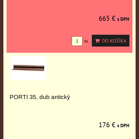
665 €
s DPH
DO KOŠÍKA
ks
PORTI 35, dub antický
176 €
s DPH