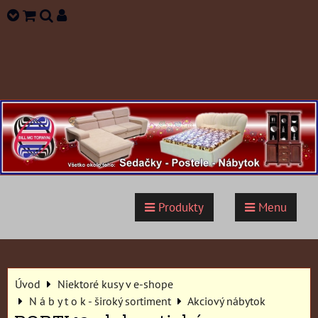
Produkty
Menu
Úvod
Niektoré kusy v e-shope
N á b y t o k - široký sortiment
Akciový nábytok