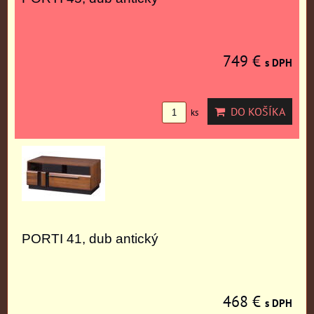
749 €
s DPH
DO KOŠÍKA
ks
PORTI 41, dub antický
468 €
s DPH