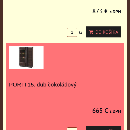
873 €
s DPH
DO KOŠÍKA
ks
PORTI 15, dub čokoládový
665 €
s DPH