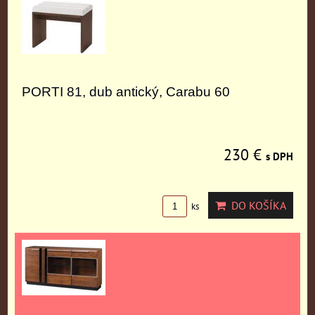
PORTI 81, dub antický, Carabu 60
230 €
s DPH
DO KOŠÍKA
ks