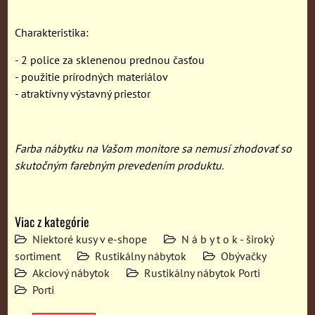
Charakteristika:
- 2 police za sklenenou prednou časťou
- použitie prírodných materiálov
- atraktívny výstavný priestor
Farba nábytku na Vašom monitore sa nemusí zhodovať so
skutočným farebným prevedením produktu.
Viac z kategórie
Niektoré kusy v e-shope
N á b y t o k - široký
sortiment
Rustikálny nábytok
Obývačky
Akciový nábytok
Rustikálny nábytok Porti
Porti