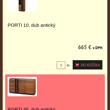
PORTI 10, dub antický
665 €
s DPH
DO KOŠÍKA
ks
PORTI 45, dub antický