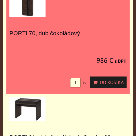
PORTI 70, dub čokoládový
986 €
s DPH
DO KOŠÍKA
ks