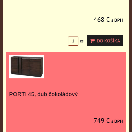
468 €
s DPH
DO KOŠÍKA
ks
PORTI 45, dub čokoládový
749 €
s DPH