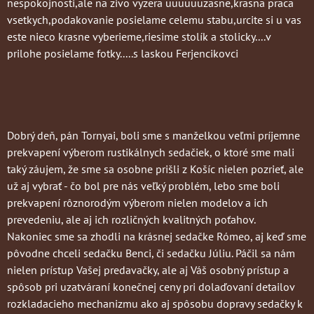
nespokojnosti,ale na zivo vyzera uuuuuuzasne,krasna praca
vsetkych,podakovanie posielame celemu stabu,urcite si u vas
este nieco krasne vyberieme,riesime stolík a stolicky....v
prilohe posielame fotky.....s laskou Ferjencikovci
Dobrý deň, pán Tornyai, boli sme s manželkou veľmi príjemne
prekvapení výberom rustikálnych sedačiek, o ktoré sme mali
taký záujem, že sme sa osobne prišli z Košíc nielen pozrieť, ale
už aj vybrať - čo bol pre nás veľký problém, lebo sme boli
prekvapení rôznorodým výberom nielen modelov a ich
prevedeniu, ale aj ich rozličných kvalitných poťahov.
Nakoniec sme sa zhodli na krásnej sedačke Rómeo, aj keď sme
pôvodne chceli sedačku Benci, či sedačku Júliu. Páčil sa nám
nielen prístup Vašej predavačky, ale aj Váš osobný prístup a
spôsob pri uzatváraní konečnej ceny pri dolaďovaní detailov
rozkladacieho mechanizmu ako aj spôsobu dopravy sedačky k