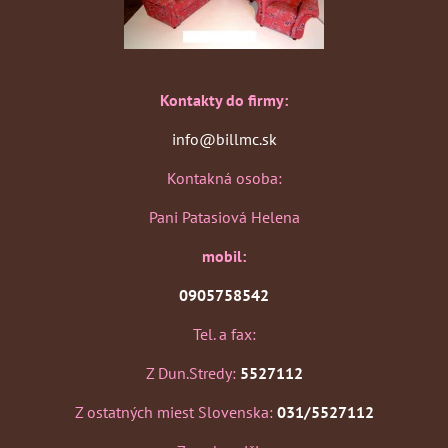
Kontakty do firmy:
info@billmc.sk
Kontakná osoba:
Pani Patasiová Helena
mobil:
0905758542
Tel. a fax:
Z Dun.Stredy:
5527112
Z ostatných miest Slovenska:
031/5527112