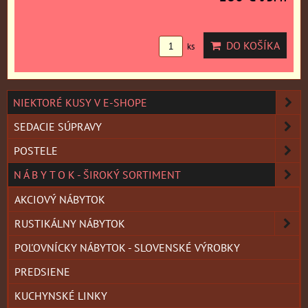
DO KOŠÍKA
ks
NIEKTORÉ KUSY V E-SHOPE
SEDACIE SÚPRAVY
POSTELE
N Á B Y T O K - ŠIROKÝ SORTIMENT
AKCIOVÝ NÁBYTOK
RUSTIKÁLNY NÁBYTOK
POĽOVNÍCKY NÁBYTOK - SLOVENSKÉ VÝROBKY
PREDSIENE
KUCHYNSKÉ LINKY