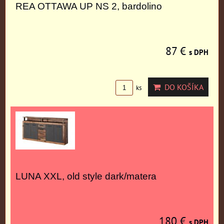
REA OTTAWA UP NS 2, bardolino
87 €
s DPH
DO KOŠÍKA
ks
LUNA XXL, old style dark/matera
180 €
s DPH