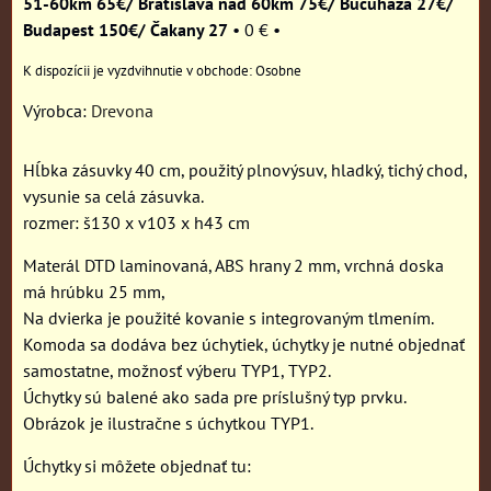
51-60km 65€/ Bratislava nad 60km 75€/ Bučuháza 27€/
Budapest 150€/ Čakany 27
•
0 €
•
Osobne
Výrobca:
Drevona
Hĺbka zásuvky 40 cm, použitý plnovýsuv, hladký, tichý chod,
vysunie sa celá zásuvka.
rozmer: š130 x v103 x h43 cm
Materál DTD laminovaná, ABS hrany 2 mm, vrchná doska
má hrúbku 25 mm,
Na dvierka je použité kovanie s integrovaným tlmením.
Komoda sa dodáva bez úchytiek, úchytky je nutné objednať
samostatne, možnosť výberu TYP1, TYP2.
Úchytky sú balené ako sada pre príslušný typ prvku.
Obrázok je ilustračne s úchytkou TYP1.
Úchytky si môžete objednať tu: