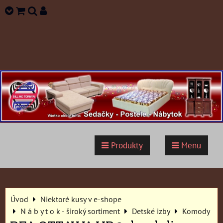
Produkty
Menu
Úvod
Niektoré kusy v e-shope
N á b y t o k - široký sortiment
Detské izby
Komody