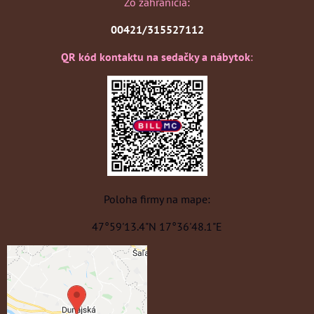
Zo zahraničia:
00421/315527112
QR kód kontaktu na sedačky a nábytok
:
Poloha firmy na mape:
47°59'13.4"N 17°36'48.1"E