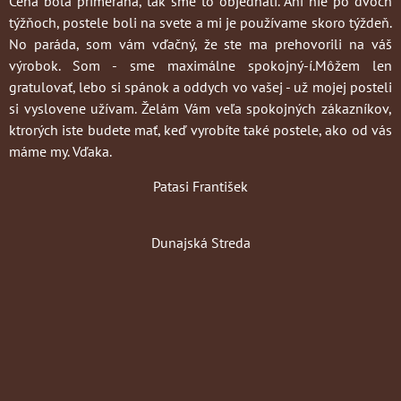
Cena bola primeraná, tak sme to objednali. Ani nie po dvoch
týžňoch, postele boli na svete a mi je používame skoro týždeň.
No paráda, som vám vďačný, že ste ma prehovorili na váš
výrobok. Som - sme maximálne spokojný-í.Môžem len
gratulovať, lebo si spánok a oddych vo vašej - už mojej posteli
si vyslovene užívam. Želám Vám veľa spokojných zákazníkov,
ktrorých iste budete mať, keď vyrobíte také postele, ako od vás
máme my. Vďaka.
Patasi František
Dunajská Streda