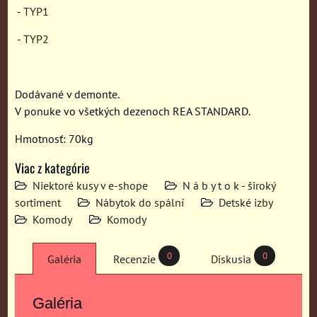
-
TYP1
-
TYP2
Dodávané v demonte.
V ponuke vo všetkých dezenoch REA STANDARD.
Hmotnosť: 70kg
Viac z kategórie
Niektoré kusy v e-shope
N á b y t o k - široký
sortiment
Nábytok do spální
Detské izby
Komody
Komody
0
0
Galéria
Recenzie
Diskusia
Galéria