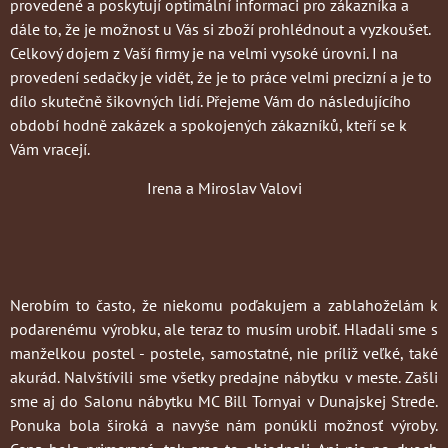
provedené a poskytují optimální informaci pro zákazníka a
dále to, že je možnost u Vás si zboží prohlédnout a vyzkoušet.
Celkový dojem z Vaší firmy je na velmi vysoké úrovni. I na
provedení sedačky je vidět, že je to práce velmi precizní a je to
dílo skutečně šikovných lidí. Přejeme Vám do následujícího
období hodně zakázek a spokojených zákazníků, kteří se k
Vám vracejí.
Irena a Miroslav Valovi
Nerobím to často
, že niekomu poďakujem a zablahoželám k
podarenému výrobku, ale teraz to musím urobiť. Hladali sme s
manželkou postel - postele, samostatné, nie príliž veľké, také
akurád. Nalvštívili sme všetky predajne nábytku v meste. Zašli
sme aj do Salonu nábytku MC Bill Tornyai v Dunajskej Strede.
Ponuka bola široká a navyše nám ponúkli možnosť výroby.