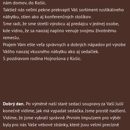
nám domov, do Košíc.
Taktiež nás veľmi pekne prekvapil Váš sortiment rustikálneho
nábytku, stien ako aj konferenčných stolíkov.
Sme radi, že sme stretli výrobcu aj predajcu v jednej osobe,
kde vidno, že sa naozaj naplno venuje svojmu životnému
remeslu.
Prajem Vám ešte veľa správnych a dobrých nápadov pri výrobe
Vášho naozaj vkusného nábytku ako aj sedačiek.
S pozdravom rodina Hojnošova z Košíc.
Dobrý den.
Po výměně naší staré sedací soupravy za Vaši Julii
konečně vidíme, jak má vypadat sedačka. Jsme prostě nadšeni.
Vidíme, že jsme vybrali správně. Prvním impulzem pro výběr
byly pro nás Vaše vebové stránky, které jsou velmi precizně