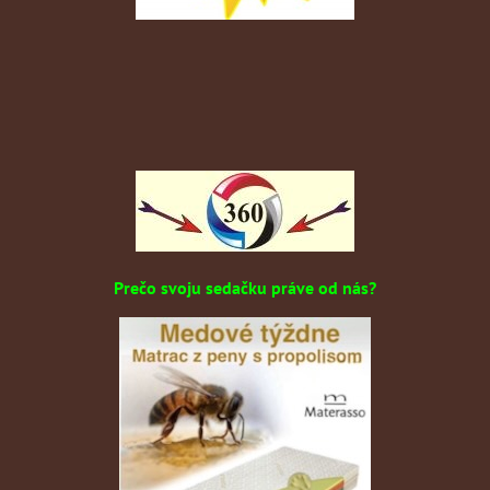
Prečo svoju sedačku práve od nás?