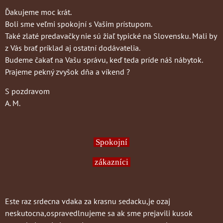
Ďakujeme moc krát.
Boli sme veľmi spokojní s Vašim prístupom.
Také zlaté predavačky nie sú žiaľ typické na Slovensku. Mali by
z Vás brať príklad aj ostatní dodávatelia.
Budeme čakať na Vašu správu, keď teda príde náš nábytok.
Prajeme pekný zvyšok dňa a víkend ?
S pozdravom
A. M.
Spokojní
zákazníci
Este raz srdecna vdaka za krasnu sedacku,je ozaj
neskutocna,ospravedlnujeme sa ak sme prejavili kusok