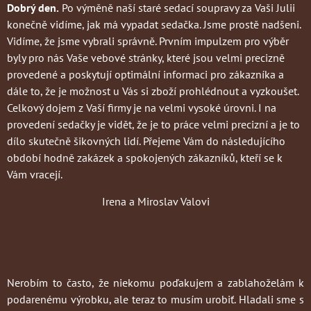
Dobrý den.
Po výměně naší staré sedací soupravy za Vaši Julii
konečně vidíme, jak má vypadat sedačka. Jsme prostě nadšeni.
Vidíme, že jsme vybrali správně. Prvním impulzem pro výběr
byly pro nás Vaše vebové stránky, které jsou velmi precizně
provedené a poskytují optimální informaci pro zákazníka a
dále to, že je možnost u Vás si zboží prohlédnout a vyzkoušet.
Celkový dojem z Vaší firmy je na velmi vysoké úrovni. I na
provedení sedačky je vidět, že je to práce velmi precizní a je to
dílo skutečně šikovných lidí. Přejeme Vám do následujícího
období hodně zakázek a spokojených zákazníků, kteří se k
Vám vracejí.
Irena a Miroslav Valovi
Nerobím to často
, že niekomu poďakujem a zablahoželám k
podarenému výrobku, ale teraz to musím urobiť. Hladali sme s