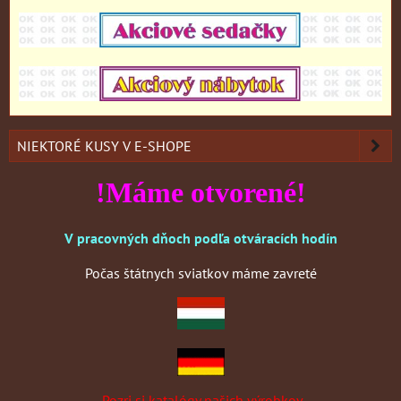
NIEKTORÉ KUSY V E-SHOPE
!Máme otvorené!
V pracovných dňoch podľa otváracích hodín
Počas štátnych sviatkov máme zavreté
Pozri si katalógy našich výrobkov