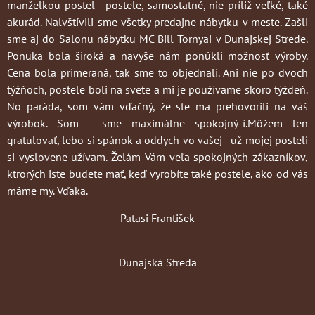
manželkou postel - postele, samostatné, nie príliž veľké, také
akurád. Nalvštívili sme všetky predajne nábytku v meste. Zašli
sme aj do Salonu nábytku MC Bill Tornyai v Dunajskej Strede.
Ponuka bola široká a navyše nám ponúkli možnosť výroby.
Cena bola primeraná, tak sme to objednali. Ani nie po dvoch
týžňoch, postele boli na svete a mi je používame skoro týždeň.
No paráda, som vám vďačný, že ste ma prehovorili na váš
výrobok. Som - sme maximálne spokojný-í.Môžem len
gratulovať, lebo si spánok a oddych vo vašej - už mojej posteli
si vyslovene užívam. Želám Vám veľa spokojných zákazníkov,
ktrorých iste budete mať, keď vyrobíte také postele, ako od vás
máme my. Vďaka.
Patasi František
Dunajská Streda