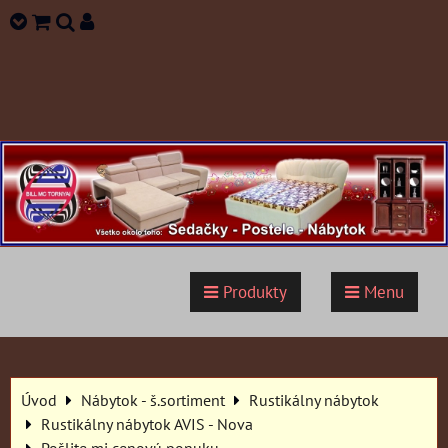
Produkty
Menu
Úvod
Nábytok - š.sortiment
Rustikálny nábytok
Rustikálny nábytok AVIS - Nova
Pošlite mi cenovú ponuku