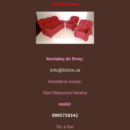
za dobrú cenu
Kontakty do firmy:
info@billmc.sk
Kontakná osoba:
Pani Patasiová Helena
mobil:
0905758542
Tel. a fax: