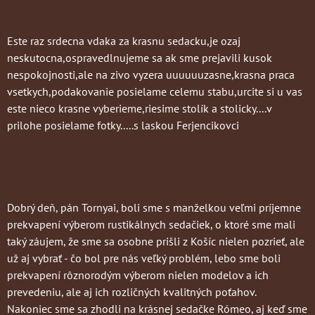
Este raz srdecna vdaka za krasnu sedacku,je ozaj
neskutocna,ospravedlnujeme sa ak sme prejavili kusok
nespokojnosti,ale na zivo vyzera uuuuuuzasne,krasna praca
vsetkych,podakovanie posielame celemu stabu,urcite si u vas
este nieco krasne vyberieme,riesime stolík a stolicky....v
prilohe posielame fotky.....s laskou Ferjencikovci
Dobrý deň, pán Tornyai, boli sme s manželkou veľmi príjemne
prekvapení výberom rustikálnych sedačiek, o ktoré sme mali
taký záujem, že sme sa osobne prišli z Košíc nielen pozrieť, ale
už aj vybrať - čo bol pre nás veľký problém, lebo sme boli
prekvapení rôznorodým výberom nielen modelov a ich
prevedeniu, ale aj ich rozličných kvalitných poťahov.
Nakoniec sme sa zhodli na krásnej sedačke Rómeo, aj keď sme