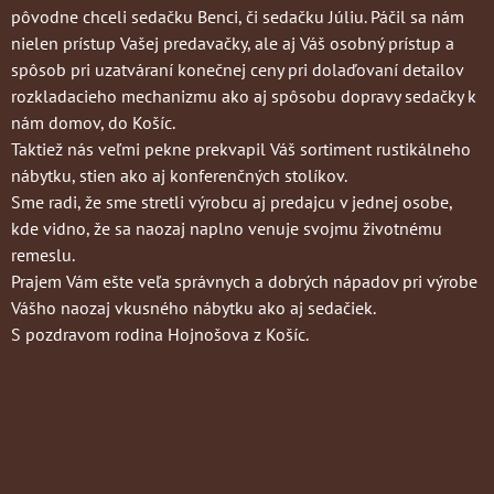
pôvodne chceli sedačku Benci, či sedačku Júliu. Páčil sa nám
nielen prístup Vašej predavačky, ale aj Váš osobný prístup a
spôsob pri uzatváraní konečnej ceny pri dolaďovaní detailov
rozkladacieho mechanizmu ako aj spôsobu dopravy sedačky k
nám domov, do Košíc.
Taktiež nás veľmi pekne prekvapil Váš sortiment rustikálneho
nábytku, stien ako aj konferenčných stolíkov.
Sme radi, že sme stretli výrobcu aj predajcu v jednej osobe,
kde vidno, že sa naozaj naplno venuje svojmu životnému
remeslu.
Prajem Vám ešte veľa správnych a dobrých nápadov pri výrobe
Vášho naozaj vkusného nábytku ako aj sedačiek.
S pozdravom rodina Hojnošova z Košíc.