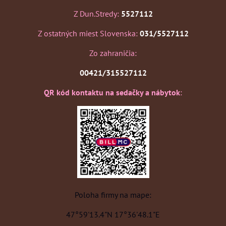
Z Dun.Stredy:
5527112
Z ostatných miest Slovenska:
031/5527112
Zo zahraničia:
00421/315527112
QR kód kontaktu na sedačky a nábytok
:
Poloha firmy na mape:
47°59'13.4"N 17°36'48.1"E