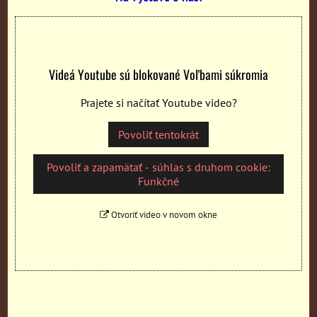
Videá Youtube sú blokované Voľbami súkromia
Prajete si načítať Youtube video?
Povoliť tentokrát
Povoliť a zapamätať - súhlas s druhom cookie:
Funkčné
Otvoriť video v novom okne