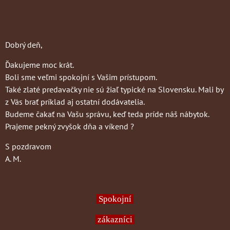
Dobrý deň,
Ďakujeme moc krát.
Boli sme veľmi spokojní s Vašim prístupom.
Také zlaté predavačky nie sú žiaľ typické na Slovensku. Mali by
z Vás brať príklad aj ostatní dodávatelia.
Budeme čakať na Vašu správu, keď teda príde náš nábytok.
Prajeme pekný zvyšok dňa a víkend ?
S pozdravom
A. M.
Spokojní
zákazníci