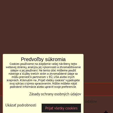
Predvoľby súkromia
Cookies používame na zlepšenie vašej návštevy tejto
webovej stránky, analýzu jej výkonnosti a zhromažďovanie
údajov o jej používaní. Na tento účel môžeme použiť
nástroje a služby tretích strán a zhromaždené údaje sa
môžu preniesť k partnerom v EÚ, USA alebo iných
krajinách. Kliknutím na „Prijať všetky cookies“ vyjadrujete
svoj súhlas s týmto spracovaním. Nižšie môžete nájsť
podrobné informácie alebo upraviť svoje preferencie.
(c) Sedačky BILL MC Tornyai
Zásady ochrany osobných údajov
Predvoľby súkromia
Zásady ochrany osobných údajov
Ukázať podrobnosti
Prijať všetky cookies