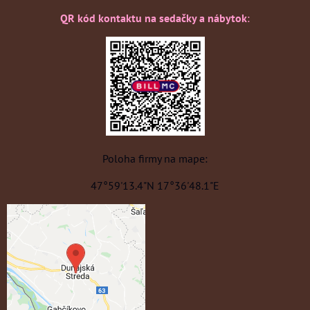
QR kód kontaktu na sedačky a nábytok
:
Poloha firmy na mape:
47°59'13.4"N 17°36'48.1"E