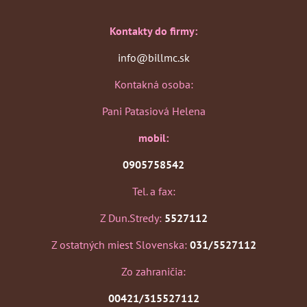
Kontakty do firmy:
info@billmc.sk
Kontakná osoba:
Pani Patasiová Helena
mobil:
0905758542
Tel. a fax:
Z Dun.Stredy:
5527112
Z ostatných miest Slovenska:
031/5527112
Zo zahraničia:
00421/315527112