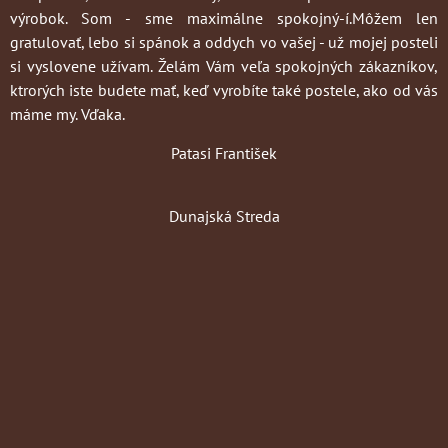
výrobok. Som - sme maximálne spokojný-í.Môžem len
gratulovať, lebo si spánok a oddych vo vašej - už mojej posteli
si vyslovene užívam. Želám Vám veľa spokojných zákazníkov,
ktrorých iste budete mať, keď vyrobíte také postele, ako od vás
máme my. Vďaka.
Patasi František
Dunajská Streda