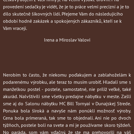
provedení sedačky je vidět, že je to práce velmi precizní a je to
dílo skutečně šikovných lidí. Přejeme Vám do následujícího
období hodně zakázek a spokojených zákazníků, kteří se k
Vám vracejí.
Irena a Miroslav Valovi
Nerobím to často
, že niekomu poďakujem a zablahoželám k
podarenému výrobku, ale teraz to musím urobiť. Hladali sme s
manželkou postel - postele, samostatné, nie príliž veľké, také
akurád. Nalvštívili sme všetky predajne nábytku v meste. Zašli
sme aj do Salonu nábytku MC Bill Tornyai v Dunajskej Strede.
Ponuka bola široká a navyše nám ponúkli možnosť výroby.
Cena bola primeraná, tak sme to objednali. Ani nie po dvoch
týžňoch, postele boli na svete a mi je používame skoro týždeň.
No paráda, som vám vďačný, že ste ma prehovorili na váš