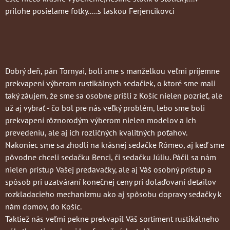
prilohe posielame fotky.....s laskou Ferjencikovci
Dobrý deň, pán Tornyai, boli sme s manželkou veľmi príjemne
prekvapení výberom rustikálnych sedačiek, o ktoré sme mali
taký záujem, že sme sa osobne prišli z Košíc nielen pozrieť, ale
už aj vybrať - čo bol pre nás veľký problém, lebo sme boli
prekvapení rôznorodým výberom nielen modelov a ich
prevedeniu, ale aj ich rozličných kvalitných poťahov.
Nakoniec sme sa zhodli na krásnej sedačke Rómeo, aj keď sme
pôvodne chceli sedačku Benci, či sedačku Júliu. Páčil sa nám
nielen prístup Vašej predavačky, ale aj Váš osobný prístup a
spôsob pri uzatváraní konečnej ceny pri dolaďovaní detailov
rozkladacieho mechanizmu ako aj spôsobu dopravy sedačky k
nám domov, do Košíc.
Taktiež nás veľmi pekne prekvapil Váš sortiment rustikálneho