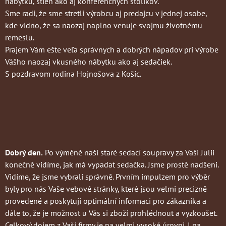
nábytku, stien ako aj konferenčných stolíkov.
Sme radi, že sme stretli výrobcu aj predajcu v jednej osobe,
kde vidno, že sa naozaj naplno venuje svojmu životnému
remeslu.
Prajem Vám ešte veľa správnych a dobrých nápadov pri výrobe
Vášho naozaj vkusného nábytku ako aj sedačiek.
S pozdravom rodina Hojnošova z Košíc.
Dobrý den.
Po výměně naší staré sedací soupravy za Vaši Julii
konečně vidíme, jak má vypadat sedačka. Jsme prostě nadšeni.
Vidíme, že jsme vybrali správně. Prvním impulzem pro výběr
byly pro nás Vaše vebové stránky, které jsou velmi precizně
provedené a poskytují optimální informaci pro zákazníka a
dále to, že je možnost u Vás si zboží prohlédnout a vyzkoušet.
Celkový dojem z Vaší firmy je na velmi vysoké úrovni. I na