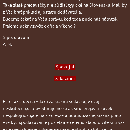
Také zlaté predavačky nie sú žiaľ typické na Slovensku. Mali by
z Vás brať príklad aj ostatní dodávatelia.
Budeme čakať na Vašu správu, keď teda príde náš nábytok.
Prajeme pekný zvyšok dňa a víkend ?
S pozdravom
A. M.
Spokojní
zákazníci
Este raz srdecna vdaka za krasnu sedacku,je ozaj
neskutocna,ospravedlnujeme sa ak sme prejavili kusok
nespokojnosti,ale na zivo vyzera uuuuuuzasne,krasna praca
vsetkych,podakovanie posielame celemu stabu,urcite si u vas
este nieco krasne vyberieme,riesime stolík a stolicky....v