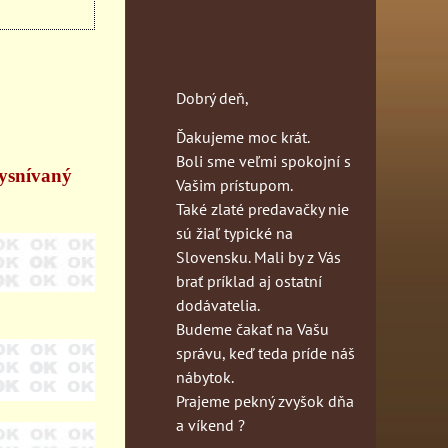
Dobrý deň,
Ďakujeme moc krát.
Boli sme veľmi spokojní s
vysnívaný
Vašim prístupom.
Také zlaté predavačky nie
sú žiaľ typické na
Slovensku. Mali by z Vás
brať príklad aj ostatní
dodávatelia.
Budeme čakať na Vašu
správu, keď teda príde náš
nábytok.
Prajeme pekný zvyšok dňa
a víkend ?