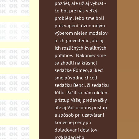
pozrieť, ale už aj vybrať -
čo bol pre nás veľký
problém, lebo sme boli
prekvapení rôznorodým
výberom nielen modelov
a ich prevedeniu, ale aj
ich rozličných kvalitných
poťahov. Nakoniec sme
sa zhodli na krásnej
sedačke Rómeo, aj keď
sme pôvodne chceli
sedačku Benci, či sedačku
Júliu. Páčil sa nám nielen
prístup Vašej predavačky,
ale aj Váš osobný prístup
a spôsob pri uzatváraní
konečnej ceny pri
dolaďovaní detailov
rozkladacieho