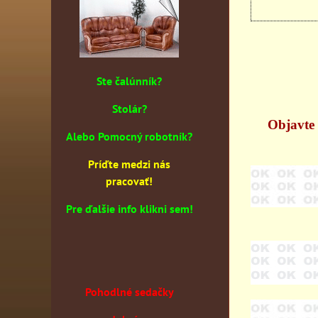
Ste čalúnník?
Stolár?
Objavte 
Alebo Pomocný robotník?
Príďte medzi nás
pracovať!
Pre ďalšie info klikni sem!
Pohodlné sedačky