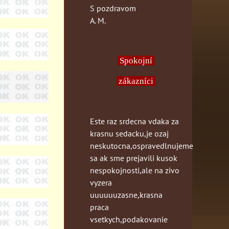
S pozdravom
A. M.
Spokojní
zákazníci
Este raz srdecna vdaka za
krasnu sedacku,je ozaj
neskutocna,ospravedlnujeme
sa ak sme prejavili kusok
nespokojnosti,ale na zivo
vyzera
uuuuuuzasne,krasna
praca
vsetkych,podakovanie