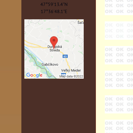
47°59'13.4"N
17°36'48.1"E