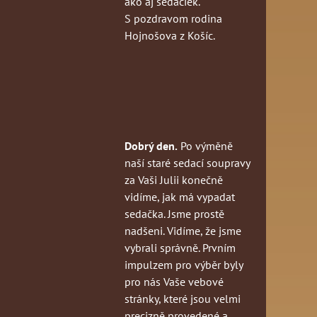
ako aj sedačiek.
S pozdravom rodina
Hojnošova z Košíc.
Dobrý den.
Po výměně
naší staré sedací soupravy
za Vaši Julii konečně
vidíme, jak má vypadat
sedačka. Jsme prostě
nadšeni. Vidíme, že jsme
vybrali správně. Prvním
impulzem pro výběr byly
pro nás Vaše vebové
stránky, které jsou velmi
precizně provedené a