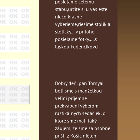
posielame celemu
stabu,urcite si u vas este
nieco krasne
vyberieme,riesime stolík a
stolicky....v prilohe
posielame fotky.....s
laskou Ferjencikovci
Dobrý deň, pán Tornyai,
boli sme s manželkou
veľmi príjemne
prekvapení výberom
rustikálnych sedačiek, o
ktoré sme mali taký
záujem, že sme sa osobne
prišli z Košíc nielen