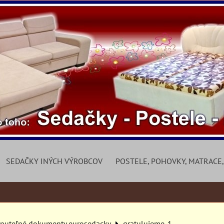
SEDAČKY INÝCH VÝROBCOV
POSTELE, POHOVKY, MATRACE,
hnuteľné dokumenty eurosedacky
gratulujeme-1