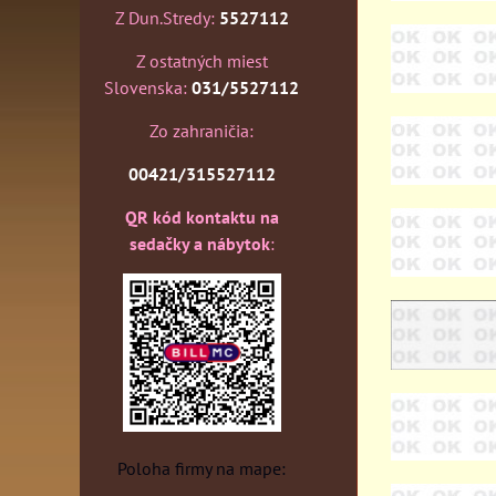
Z Dun.Stredy:
5527112
Z ostatných miest
Slovenska:
031/5527112
Zo zahraničia:
00421/315527112
QR kód kontaktu na
sedačky a nábytok
:
Poloha firmy na mape: