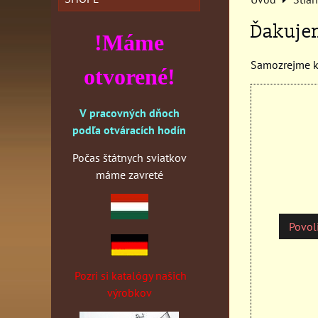
Ďakuje
!Máme
Samozrejme ke
otvorené!
V pracovných dňoch
podľa otváracích hodín
Počas štátnych sviatkov
máme zavreté
Povoli
Pozri si katalógy našich
výrobkov