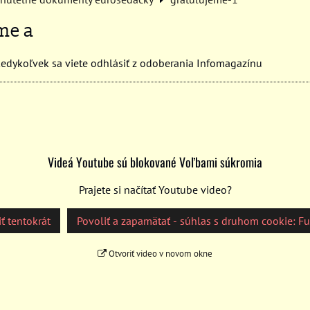
me a
dykoľvek sa viete odhlásiť z odoberania Infomagazínu
Videá Youtube sú blokované Voľbami súkromia
Prajete si načítať Youtube video?
ť tentokrát
Povoliť a zapamätať - súhlas s druhom cookie: F
Otvoriť video v novom okne