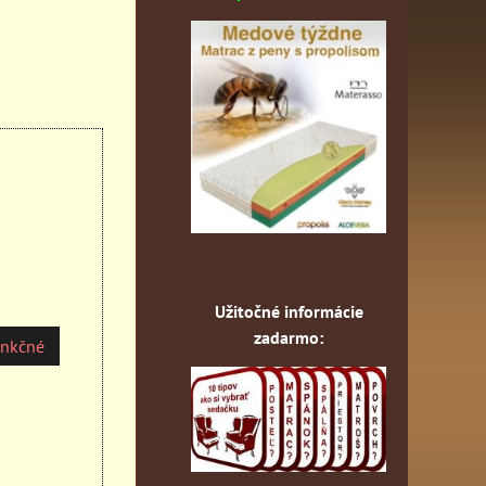
Užitočné informácie
zadarmo:
unkčné