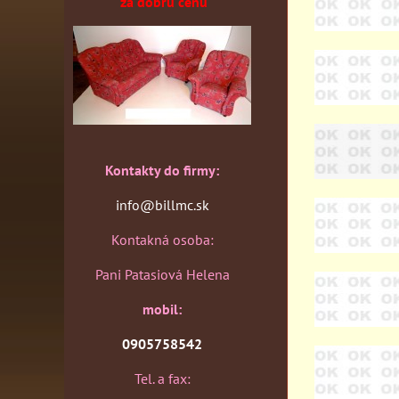
za dobrú cenu
Kontakty do firmy:
info@billmc.sk
Kontakná osoba:
Pani Patasiová Helena
mobil:
0905758542
Tel. a fax: