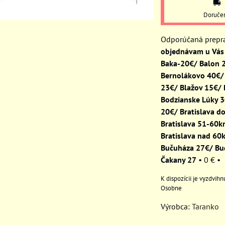
Doruče
objednávam u Vás 
Baka-20€/ Balon 
Bernolákovo 40€/
23€/ Blažov 15€/
Bodzianske Lúky 
20€/ Bratislava d
Bratislava 51-60
Bratislava nad 60
Bučuháza 27€/ Bu
Čakany 27
•
0 €
•
Osobne
Výrobca:
Taranko