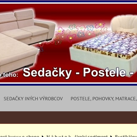
SEDAČKY INÝCH VÝROBCOV
POSTELE, POHOVKY, MATRACE,
toré kusy v e-shope
N á b y t o k - široký sortiment
Rustikáln