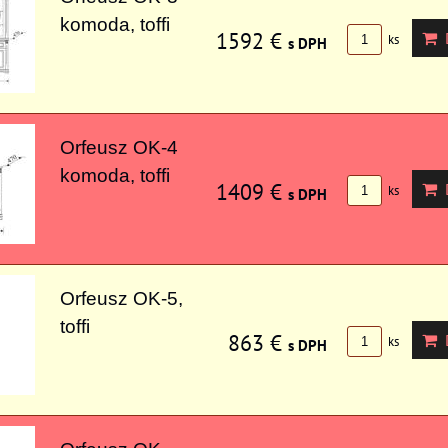
komoda, toffi
1592 €
D
ks
s DPH
Orfeusz OK-4
komoda, toffi
1409 €
D
ks
s DPH
Orfeusz OK-5,
toffi
863 €
D
ks
s DPH