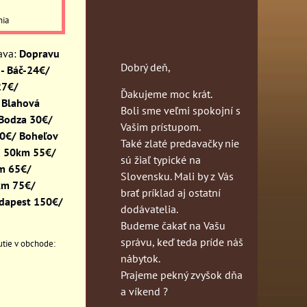
nia
Dopravu
Dobrý deň,
- Báč-24€/
27€/
Ďakujeme moc krát.
 Blahová
Boli sme veľmi spokojní s
 Bodza 30€/
Vašim prístupom.
30€/ Boheľov
Také zlaté predavačky nie
o 50km 55€/
sú žiaľ typické na
km 65€/
Slovensku. Mali by z Vás
km 75€/
brať príklad aj ostatní
dapest 150€/
dodávatelia.
Budeme čakať na Vašu
správu, keď teda príde náš
nábytok.
Prajeme pekný zvyšok dňa
a víkend ?