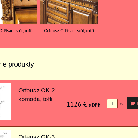
-Písací stôl, toffi
Orfeusz O-Písací stôl, toffi
vne produkty
Orfeusz OK-2
komoda, toffi
1126 €
D
ks
s DPH
Orfeusz OK-3