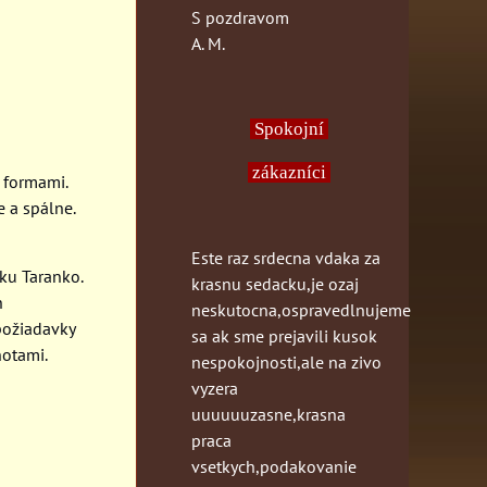
S pozdravom
A. M.
Spokojní
zákazníci
i formami.
e a spálne.
Este raz srdecna vdaka za
tku Taranko.
krasnu sedacku,je ozaj
h
neskutocna,ospravedlnujeme
 požiadavky
sa ak sme prejavili kusok
notami.
nespokojnosti,ale na zivo
vyzera
uuuuuuzasne,krasna
praca
vsetkych,podakovanie