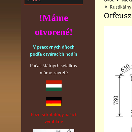
Rustikálny
Orfeusz 
!Máme
otvorené!
V pracovných dňoch
podľa otváracích hodín
Počas štátnych sviatkov
máme zavreté
Pozri si katalógy našich
výrobkov