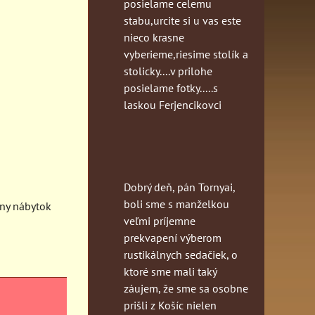
posielame celemu
stabu,urcite si u vas este
nieco krasne
vyberieme,riesime stolík a
stolicky....v prilohe
posielame fotky.....s
laskou Ferjencikovci
Dobrý deň, pán Tornyai,
boli sme s manželkou
lny nábytok
veľmi príjemne
prekvapení výberom
rustikálnych sedačiek, o
ktoré sme mali taký
záujem, že sme sa osobne
prišli z Košíc nielen