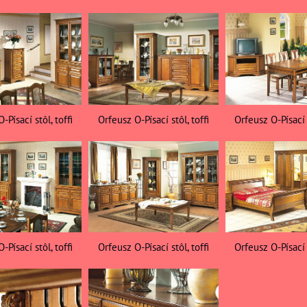
-Písací stôl, toffi
Orfeusz O-Písací stôl, toffi
Orfeusz O-Písací s
-Písací stôl, toffi
Orfeusz O-Písací stôl, toffi
Orfeusz O-Písací s