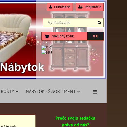
Prihlásiť sa
Registrácia
Nákupný košík
0 €
 ROŠTY
NÁBYTOK - Š.SORTIMENT
Prečo svoju sedačku
práve od nás?
y nábytok