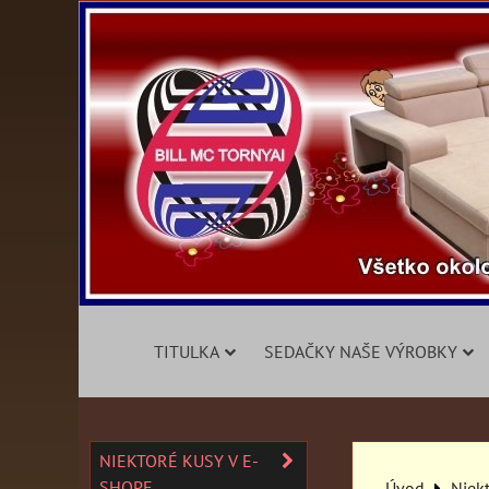
TITULKA
SEDAČKY NAŠE VÝROBKY
NIEKTORÉ KUSY V E-
SHOPE
Úvod
Niek