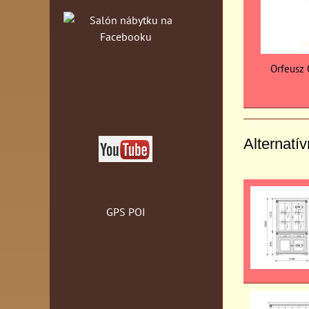
Orfeusz O
Alternatí
GPS POI