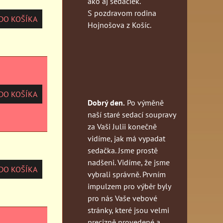
ako aj sedačiek.
S pozdravom rodina
O KOŠÍKA
Hojnošova z Košíc.
O KOŠÍKA
Dobrý den.
Po výměně
naší staré sedací soupravy
za Vaši Julii konečně
vidíme, jak má vypadat
sedačka. Jsme prostě
nadšeni. Vidíme, že jsme
O KOŠÍKA
vybrali správně. Prvním
impulzem pro výběr byly
pro nás Vaše vebové
stránky, které jsou velmi
precizně provedené a