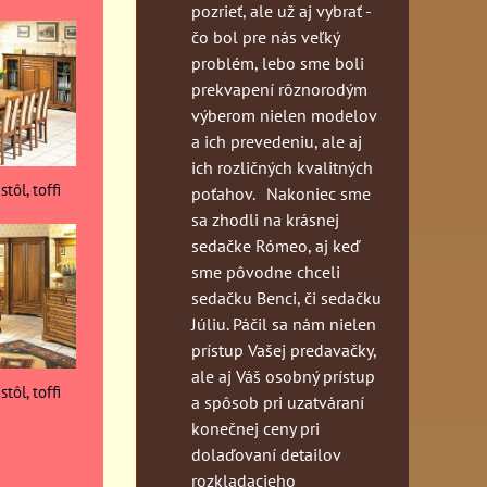
pozrieť, ale už aj vybrať -
čo bol pre nás veľký
problém, lebo sme boli
prekvapení rôznorodým
výberom nielen modelov
a ich prevedeniu, ale aj
ich rozličných kvalitných
tôl, toffi
poťahov. Nakoniec sme
sa zhodli na krásnej
sedačke Rómeo, aj keď
sme pôvodne chceli
sedačku Benci, či sedačku
Júliu. Páčil sa nám nielen
prístup Vašej predavačky,
ale aj Váš osobný prístup
tôl, toffi
a spôsob pri uzatváraní
konečnej ceny pri
dolaďovaní detailov
rozkladacieho