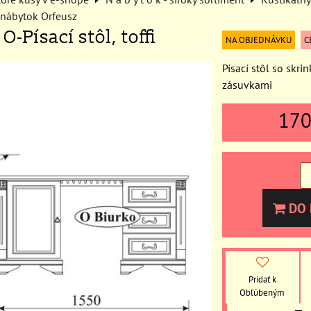
 nábytok Orfeusz
O-Písací stôl, toffi
NA OBJEDNÁVKU
C
Písací stôl so skri
zásuvkami
17
DO 
Pridať k
Obľúbeným