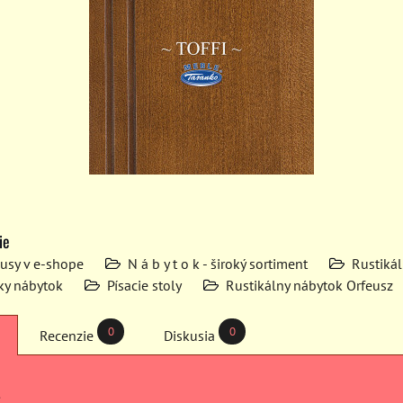
ie
kusy v e-shope
N á b y t o k - široký sortiment
Rustiká
ky nábytok
Písacie stoly
Rustikálny nábytok Orfeusz
0
0
Recenzie
Diskusia