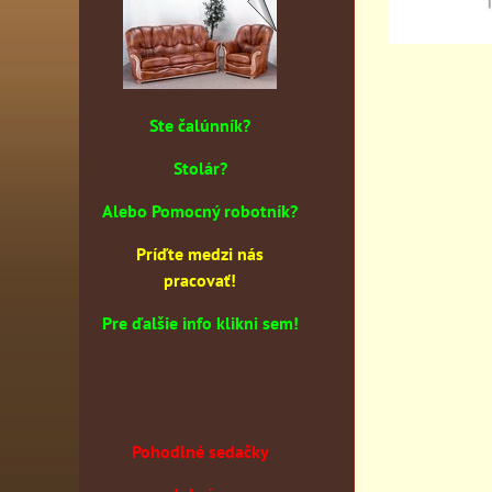
Ste čalúnník?
Stolár?
Alebo Pomocný robotník?
Príďte medzi nás
pracovať!
Pre ďalšie info klikni sem!
Pohodlné sedačky