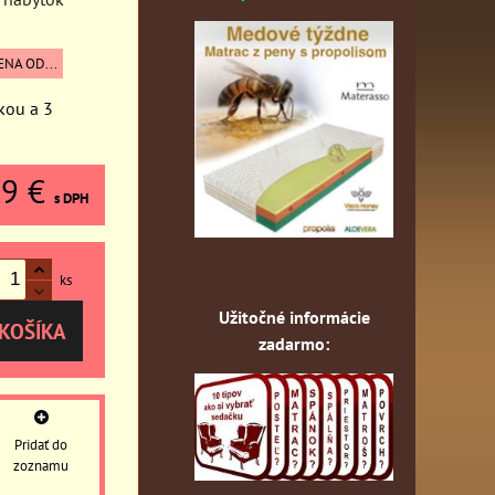
ENA OD...
nkou a 3
09 €
s DPH
ks
Užitočné informácie
KOŠÍKA
zadarmo:
Pridať do
zoznamu