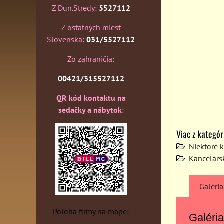
Z Dun.Stredy:
5527112
Z ostatných miest
Slovenska:
031/5527112
Zo zahraničia:
00421/315527112
QR kód kontaktu na
sedačky a nábytok
:
Viac z kategór
Niektoré 
Kancelárs
Galéria
Poloha firmy na mape:
Galéria