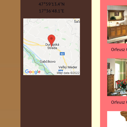
47°59'13.4"N
17°36'48.1"E
Orfeusz O
Orfeusz O