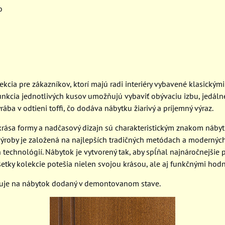
o
ekcia pre zákazníkov, ktorí majú radi interiéry vybavené klasickým
funkcia jednotlivých kusov umožňujú vybaviť obývaciu izbu, jedáln
rába v odtieni toffi, čo dodáva nábytku žiarivý a príjemný výraz.
, krása formy a nadčasový dizajn sú charakteristickým znakom náby
ýroby je založená na najlepších tradičných metódach a modernýc
 technológií. Nábytok je vytvorený tak, aby spĺňal najnáročnejšie
šetky kolekcie potešia nielen svojou krásou, ale aj funkčnými hod
huje na nábytok dodaný v demontovanom stave.