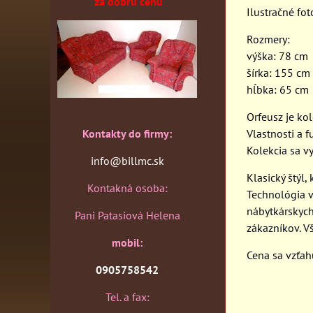
za dobrú cenu
Ilustračné fot
Rozmery:
výška: 78 cm
šírka: 155 cm
hĺbka: 65 cm
Orfeusz je kol
Kontakty do firmy:
Vlastnosti a 
Kolekcia sa vy
info@billmc.sk
Klasický štýl
Kontakná osoba:
Technológia v
nábytkárskych
Pani Patasiová Helena
zákazníkov. V
mobil:
Cena sa vzťa
0905758542
Tel. a fax: