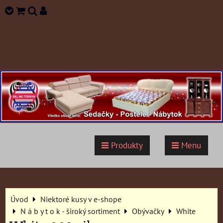
Produkty
Menu
Úvod
Niektoré kusy v e-shope
N á b y t o k - široký sortiment
Obývačky
White