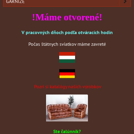
GARNÍŽE
!Máme otvorené!
V pracovných dňoch podľa otváracích hodín
Počas štátnych sviatkov máme zavreté
Pozri si katalógy našich výrobkov
Ste čalúnník?