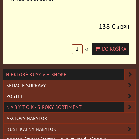
138 €
s DPH
DO KOŠÍKA
ks
NIEKTORÉ KUSY V E-SHOPE
SEDACIE SÚPRAVY
POSTELE
N Á B Y T O K - ŠIROKÝ SORTIMENT
AKCIOVÝ NÁBYTOK
RUSTIKÁLNY NÁBYTOK