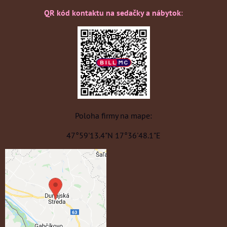
QR kód kontaktu na sedačky a nábytok
:
Poloha firmy na mape:
47°59'13.4"N 17°36'48.1"E