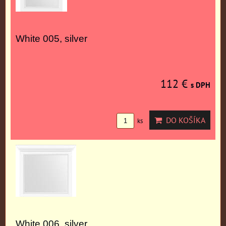
White 005, silver
112 €
s DPH
DO KOŠÍKA
ks
White 006, silver