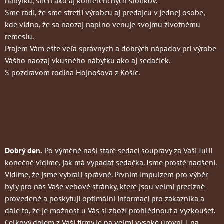
nábytku, stien ako aj konferenčných stolíkov.
Sme radi, že sme stretli výrobcu aj predajcu v jednej osobe,
kde vidno, že sa naozaj naplno venuje svojmu životnému
remeslu.
Prajem Vám ešte veľa správnych a dobrých nápadov pri výrobe
Vášho naozaj vkusného nábytku ako aj sedačiek.
S pozdravom rodina Hojnošova z Košíc.
Dobrý den.
Po výměně naší staré sedací soupravy za Vaši Julii
konečně vidíme, jak má vypadat sedačka. Jsme prostě nadšeni.
Vidíme, že jsme vybrali správně. Prvním impulzem pro výběr
byly pro nás Vaše vebové stránky, které jsou velmi precizně
provedené a poskytují optimální informaci pro zákazníka a
dále to, že je možnost u Vás si zboží prohlédnout a vyzkoušet.
Celkový dojem z Vaší firmy je na velmi vysoké úrovni. I na