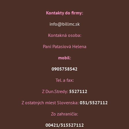
Kontakty do firmy:
info@billmc.sk
Kontakná osoba:
Pani Patasiová Helena
mobil:
0905758542
Tel. a fax:
Z Dun.Stredy:
5527112
Z ostatných miest Slovenska:
031/5527112
Zo zahraničia:
00421/315527112