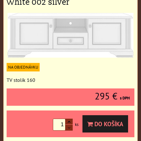
White 002 silver
NA OBJEDNÁVKU
TV stolík 160
295 €
s DPH
DO KOŠÍKA
ks