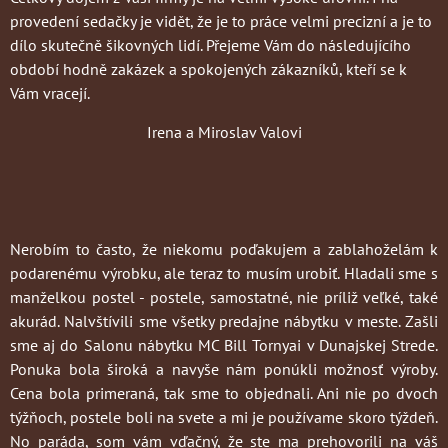
provedení sedačky je vidět, že je to práce velmi precizní a je to
dílo skutečně šikovných lidí. Přejeme Vám do následujícího
období hodně zakázek a spokojených zákazníků, kteří se k
Vám vracejí.
Irena a Miroslav Valovi
Nerobím to často
, že niekomu poďakujem a zablahoželám k
podarenému výrobku, ale teraz to musím urobiť. Hladali sme s
manželkou postel - postele, samostatné, nie príliž veľké, také
akurád. Nalvštívili sme všetky predajne nábytku v meste. Zašli
sme aj do Salonu nábytku MC Bill Tornyai v Dunajskej Strede.
Ponuka bola široká a navyše nám ponúkli možnosť výroby.
Cena bola primeraná, tak sme to objednali. Ani nie po dvoch
týžňoch, postele boli na svete a mi je používame skoro týždeň.
No paráda, som vám vďačný, že ste ma prehovorili na váš