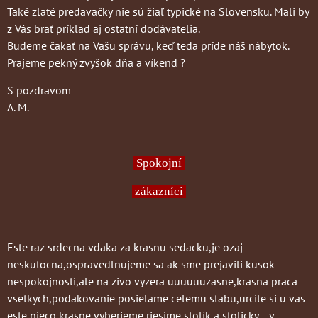
Také zlaté predavačky nie sú žiaľ typické na Slovensku. Mali by
z Vás brať príklad aj ostatní dodávatelia.
Budeme čakať na Vašu správu, keď teda príde náš nábytok.
Prajeme pekný zvyšok dňa a víkend ?
S pozdravom
A. M.
Spokojní
zákazníci
Este raz srdecna vdaka za krasnu sedacku,je ozaj
neskutocna,ospravedlnujeme sa ak sme prejavili kusok
nespokojnosti,ale na zivo vyzera uuuuuuzasne,krasna praca
vsetkych,podakovanie posielame celemu stabu,urcite si u vas
este nieco krasne vyberieme,riesime stolík a stolicky....v