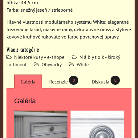
hĺbka: 44,5 cm
Farba: snežný jaseň / strieborné
Hlavné vlastnosti modulárneho systému White: elegantné
frézovanie fasád, masívne rámy, dekoratívne rímsy a štýlové
kovové kruhové rukoväte vo farbe povrchovej úpravy.
Viac z kategórie
Niektoré kusy v e-shope
N á b y t o k - široký
sortiment
Obývačky
White
0
0
Galéria
Recenzie
Diskusia
Galéria