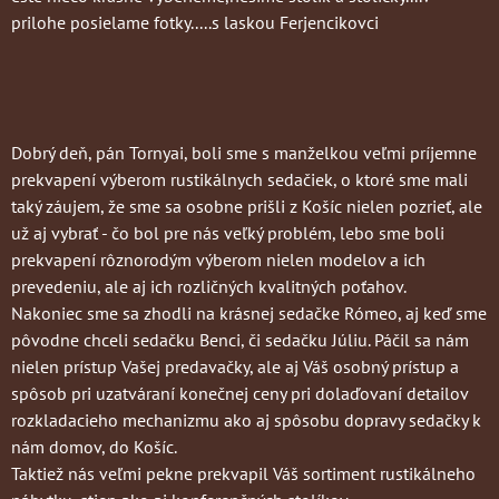
prilohe posielame fotky.....s laskou Ferjencikovci
Dobrý deň, pán Tornyai, boli sme s manželkou veľmi príjemne
prekvapení výberom rustikálnych sedačiek, o ktoré sme mali
taký záujem, že sme sa osobne prišli z Košíc nielen pozrieť, ale
už aj vybrať - čo bol pre nás veľký problém, lebo sme boli
prekvapení rôznorodým výberom nielen modelov a ich
prevedeniu, ale aj ich rozličných kvalitných poťahov.
Nakoniec sme sa zhodli na krásnej sedačke Rómeo, aj keď sme
pôvodne chceli sedačku Benci, či sedačku Júliu. Páčil sa nám
nielen prístup Vašej predavačky, ale aj Váš osobný prístup a
spôsob pri uzatváraní konečnej ceny pri dolaďovaní detailov
rozkladacieho mechanizmu ako aj spôsobu dopravy sedačky k
nám domov, do Košíc.
Taktiež nás veľmi pekne prekvapil Váš sortiment rustikálneho