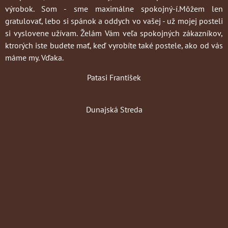
výrobok. Som - sme maximálne spokojný-í.Môžem len
gratulovať, lebo si spánok a oddych vo vašej - už mojej posteli
si vyslovene užívam. Želám Vám veľa spokojných zákazníkov,
ktrorých iste budete mať, keď vyrobíte také postele, ako od vás
máme my. Vďaka.
Patasi František
Dunajská Streda