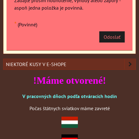
Zadajte prosím hodnotenie, výhody alebo zápory -
aspoň jedna položka je povinná.
*
(Povinné)
Odoslať
NIEKTORÉ KUSY V E-SHOPE
!Máme otvorené!
V pracovných dňoch podľa otváracích hodín
Počas štátnych sviatkov máme zavreté