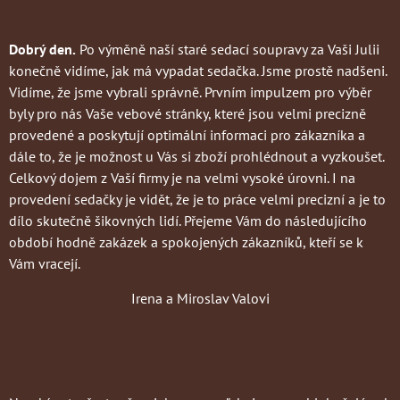
Dobrý den.
Po výměně naší staré sedací soupravy za Vaši Julii
konečně vidíme, jak má vypadat sedačka. Jsme prostě nadšeni.
Vidíme, že jsme vybrali správně. Prvním impulzem pro výběr
byly pro nás Vaše vebové stránky, které jsou velmi precizně
provedené a poskytují optimální informaci pro zákazníka a
dále to, že je možnost u Vás si zboží prohlédnout a vyzkoušet.
Celkový dojem z Vaší firmy je na velmi vysoké úrovni. I na
provedení sedačky je vidět, že je to práce velmi precizní a je to
dílo skutečně šikovných lidí. Přejeme Vám do následujícího
období hodně zakázek a spokojených zákazníků, kteří se k
Vám vracejí.
Irena a Miroslav Valovi