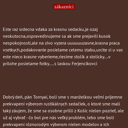
zákazníci
Este raz srdecna vdaka za krasnu sedacku,je ozaj
neskutocna,ospravedlnujeme sa ak sme prejavili kusok
nespokojnosti,ale na zivo vyzera uuuuuuzasne,krasna praca
vsetkych,podakovanie posielame celemu stabu,urcite si u vas
este nieco krasne vyberieme,riesime stolík a stolicky....v
prilohe posielame fotky.....s laskou Ferjencikovci
Dobrý deň, pán Tornyai, boli sme s manželkou veľmi príjemne
prekvapení výberom rustikálnych sedačiek, o ktoré sme mali
taký záujem, že sme sa osobne prišli z Košíc nielen pozrieť, ale
už aj vybrať - čo bol pre nás veľký problém, lebo sme boli
prekvapení rôznorodým výberom nielen modelov a ich