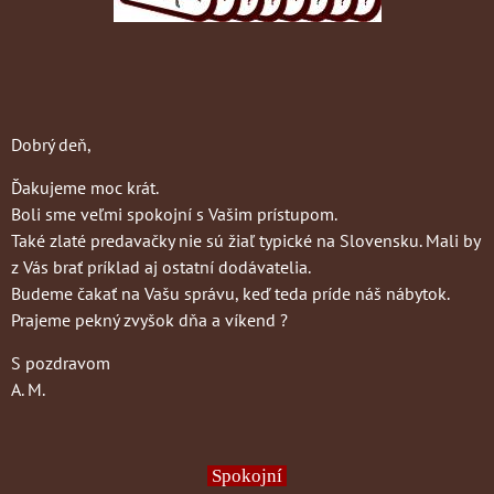
Dobrý deň,
Ďakujeme moc krát.
Boli sme veľmi spokojní s Vašim prístupom.
Také zlaté predavačky nie sú žiaľ typické na Slovensku. Mali by
z Vás brať príklad aj ostatní dodávatelia.
Budeme čakať na Vašu správu, keď teda príde náš nábytok.
Prajeme pekný zvyšok dňa a víkend ?
S pozdravom
A. M.
Spokojní