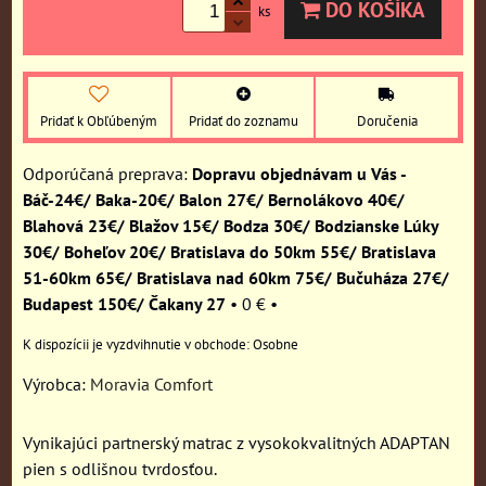
DO KOŠÍKA
ks
Pridať k Obľúbeným
Pridať do zoznamu
Doručenia
Dopravu objednávam u Vás -
Báč-24€/ Baka-20€/ Balon 27€/ Bernolákovo 40€/
Blahová 23€/ Blažov 15€/ Bodza 30€/ Bodzianske Lúky
30€/ Boheľov 20€/ Bratislava do 50km 55€/ Bratislava
51-60km 65€/ Bratislava nad 60km 75€/ Bučuháza 27€/
Budapest 150€/ Čakany 27
•
0 €
•
Osobne
Výrobca:
Moravia Comfort
Vynikajúci partnerský matrac z vysokokvalitných ADAPTAN
pien s odlišnou tvrdosťou.