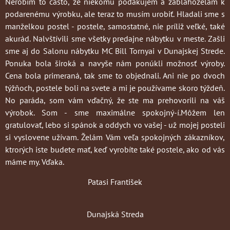
Nerobím to často
, že niekomu poďakujem a zablahoželám k
podarenému výrobku, ale teraz to musím urobiť. Hladali sme s
manželkou postel - postele, samostatné, nie príliž veľké, také
akurád. Nalvštívili sme všetky predajne nábytku v meste. Zašli
sme aj do Salonu nábytku MC Bill Tornyai v Dunajskej Strede.
Ponuka bola široká a navyše nám ponúkli možnosť výroby.
Cena bola primeraná, tak sme to objednali. Ani nie po dvoch
týžňoch, postele boli na svete a mi je používame skoro týždeň.
No paráda, som vám vďačný, že ste ma prehovorili na váš
výrobok. Som - sme maximálne spokojný-í.Môžem len
gratulovať, lebo si spánok a oddych vo vašej - už mojej posteli
si vyslovene užívam. Želám Vám veľa spokojných zákazníkov,
ktrorých iste budete mať, keď vyrobíte také postele, ako od vás
máme my. Vďaka.
Patasi František
Dunajská Streda