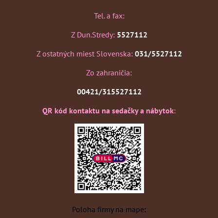
Tel. a fax:
Z Dun.Stredy:
5527112
Z ostatných miest Slovenska:
031/5527112
Zo zahraničia:
00421/315527112
QR kód kontaktu na sedačky a nábytok
:
Poloha firmy na mape: