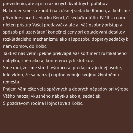
prevedeniu, ale aj ich rozličných kvalitných poťahov.
Nakoniec sme sa zhodli na krásnej sedačke Rómeo, aj keď sme
pôvodne chceli sedačku Benci, či sedačku Júliu. Páčil sa nám
nielen prístup Vašej predavačky, ale aj Váš osobný prístup a
spôsob pri uzatváraní konečnej ceny pri dolaďovaní detailov
rozkladacieho mechanizmu ako aj spôsobu dopravy sedačky k
nám domov, do Košíc.
Taktiež nás veľmi pekne prekvapil Váš sortiment rustikálneho
nábytku, stien ako aj konferenčných stolíkov.
Sme radi, že sme stretli výrobcu aj predajcu v jednej osobe,
kde vidno, že sa naozaj naplno venuje svojmu životnému
remeslu.
Prajem Vám ešte veľa správnych a dobrých nápadov pri výrobe
Vášho naozaj vkusného nábytku ako aj sedačiek.
S pozdravom rodina Hojnošova z Košíc.