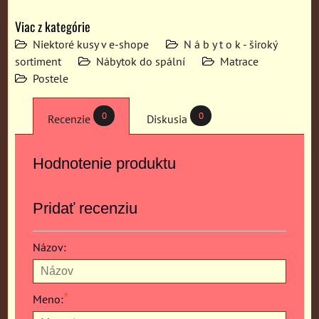
Viac z kategórie
Niektoré kusy v e-shope
N á b y t o k - široký
sortiment
Nábytok do spální
Matrace
Postele
0
0
Recenzie
Diskusia
Hodnotenie produktu
Pridať recenziu
Názov:
*
Meno: