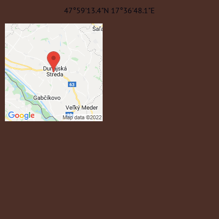
47°59'13.4"N 17°36'48.1"E