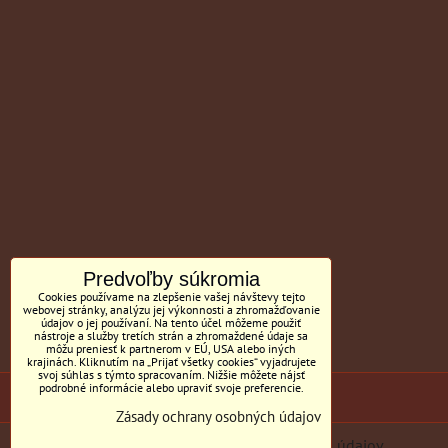
Predvoľby súkromia
Cookies používame na zlepšenie vašej návštevy tejto
webovej stránky, analýzu jej výkonnosti a zhromažďovanie
údajov o jej používaní. Na tento účel môžeme použiť
nástroje a služby tretích strán a zhromaždené údaje sa
môžu preniesť k partnerom v EÚ, USA alebo iných
krajinách. Kliknutím na „Prijať všetky cookies“ vyjadrujete
svoj súhlas s týmto spracovaním. Nižšie môžete nájsť
podrobné informácie alebo upraviť svoje preferencie.
(c) Sedačky BILL MC Tornyai
Zásady ochrany osobných údajov
Predvoľby súkromia
Zásady ochrany osobných údajov