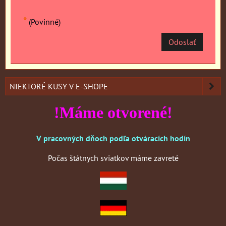
*
(Povinné)
Odoslať
NIEKTORÉ KUSY V E-SHOPE
!Máme otvorené!
V pracovných dňoch podľa otváracích hodín
Počas štátnych sviatkov máme zavreté