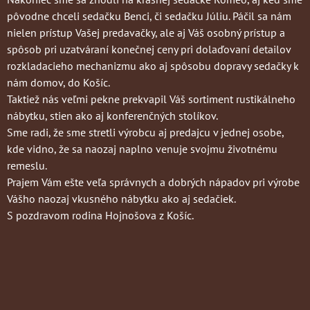
pôvodne chceli sedačku Benci, či sedačku Júliu. Páčil sa nám
nielen prístup Vašej predavačky, ale aj Váš osobný prístup a
spôsob pri uzatváraní konečnej ceny pri dolaďovaní detailov
rozkladacieho mechanizmu ako aj spôsobu dopravy sedačky k
nám domov, do Košíc.
Taktiež nás veľmi pekne prekvapil Váš sortiment rustikálneho
nábytku, stien ako aj konferenčných stolíkov.
Sme radi, že sme stretli výrobcu aj predajcu v jednej osobe,
kde vidno, že sa naozaj naplno venuje svojmu životnému
remeslu.
Prajem Vám ešte veľa správnych a dobrých nápadov pri výrobe
Vášho naozaj vkusného nábytku ako aj sedačiek.
S pozdravom rodina Hojnošova z Košíc.