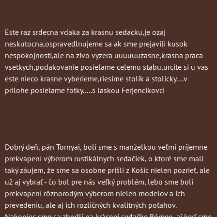
Este raz srdecna vdaka za krasnu sedacku,je ozaj
neskutocna,ospravedlnujeme sa ak sme prejavili kusok
nespokojnosti,ale na zivo vyzera uuuuuuzasne,krasna praca
vsetkych,podakovanie posielame celemu stabu,urcite si u vas
este nieco krasne vyberieme,riesime stolík a stolicky....v
prilohe posielame fotky.....s laskou Ferjencikovci
Dobrý deň, pán Tornyai, boli sme s manželkou veľmi príjemne
prekvapení výberom rustikálnych sedačiek, o ktoré sme mali
taký záujem, že sme sa osobne prišli z Košíc nielen pozrieť, ale
už aj vybrať - čo bol pre nás veľký problém, lebo sme boli
prekvapení rôznorodým výberom nielen modelov a ich
prevedeniu, ale aj ich rozličných kvalitných poťahov.
Nakoniec sme sa zhodli na krásnej sedačke Rómeo, aj keď sme