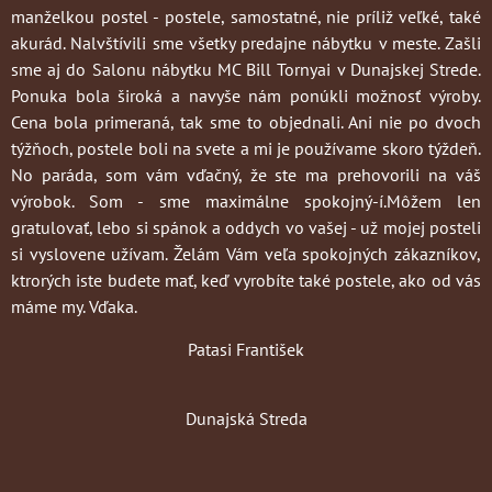
manželkou postel - postele, samostatné, nie príliž veľké, také
akurád. Nalvštívili sme všetky predajne nábytku v meste. Zašli
sme aj do Salonu nábytku MC Bill Tornyai v Dunajskej Strede.
Ponuka bola široká a navyše nám ponúkli možnosť výroby.
Cena bola primeraná, tak sme to objednali. Ani nie po dvoch
týžňoch, postele boli na svete a mi je používame skoro týždeň.
No paráda, som vám vďačný, že ste ma prehovorili na váš
výrobok. Som - sme maximálne spokojný-í.Môžem len
gratulovať, lebo si spánok a oddych vo vašej - už mojej posteli
si vyslovene užívam. Želám Vám veľa spokojných zákazníkov,
ktrorých iste budete mať, keď vyrobíte také postele, ako od vás
máme my. Vďaka.
Patasi František
Dunajská Streda