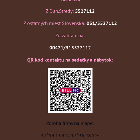
Z Dun.Stredy:
5527112
Z ostatných miest Slovenska:
031/5527112
Zo zahraničia:
00421/315527112
QR kód kontaktu na sedačky a nábytok
:
Poloha firmy na mape:
47°59'13.4"N 17°36'48.1"E