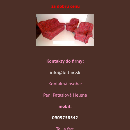
za dobrú cenu
Kontakty do firmy:
info@billmc.sk
Kontakná osoba:
Pani Patasiová Helena
mobil:
0905758542
Tel. a fax: