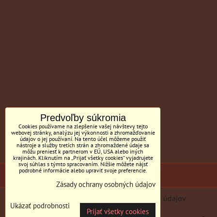
Predvoľby súkromia
Cookies používame na zlepšenie vašej návštevy tejto
webovej stránky, analýzu jej výkonnosti a zhromažďovanie
údajov o jej používaní. Na tento účel môžeme použiť
nástroje a služby tretích strán a zhromaždené údaje sa
môžu preniesť k partnerom v EÚ, USA alebo iných
krajinách. Kliknutím na „Prijať všetky cookies“ vyjadrujete
svoj súhlas s týmto spracovaním. Nižšie môžete nájsť
podrobné informácie alebo upraviť svoje preferencie.
(c) Sedačky BILL MC Tornyai
Zásady ochrany osobných údajov
Predvoľby súkromia
Zásady ochrany osobných údajov
Ukázať podrobnosti
Prijať všetky cookies