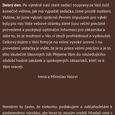
Dobrý den.
Po výměně naší staré sedací soupravy za Vaši Julii
konečně vidíme, jak má vypadat sedačka. Jsme prostě nadšeni.
Vidíme, že jsme vybrali správně. Prvním impulzem pro výběr
byly pro nás Vaše vebové stránky, které jsou velmi precizně
provedené a poskytují optimální informaci pro zákazníka a
dále to, že je možnost u Vás si zboží prohlédnout a vyzkoušet.
Celkový dojem z Vaší firmy je na velmi vysoké úrovni. I na
provedení sedačky je vidět, že je to práce velmi precizní a je to
dílo skutečně šikovných lidí. Přejeme Vám do následujícího
období hodně zakázek a spokojených zákazníků, kteří se k
Vám vracejí.
Irena a Miroslav Valovi
Nerobím to často
, že niekomu poďakujem a zablahoželám k
podarenému výrobku, ale teraz to musím urobiť. Hladali sme s