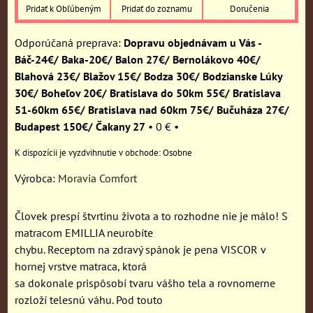
Pridať k Obľúbeným
Pridať do zoznamu
Doručenia
Dopravu objednávam u Vás -
Báč-24€/ Baka-20€/ Balon 27€/ Bernolákovo 40€/
Blahová 23€/ Blažov 15€/ Bodza 30€/ Bodzianske Lúky
30€/ Boheľov 20€/ Bratislava do 50km 55€/ Bratislava
51-60km 65€/ Bratislava nad 60km 75€/ Bučuháza 27€/
Budapest 150€/ Čakany 27
•
0 €
•
Osobne
Výrobca:
Moravia Comfort
Človek prespí štvrtinu života a to rozhodne nie je málo! S
matracom EMILLIA neurobíte
chybu. Receptom na zdravý spánok je pena VISCOR v
hornej vrstve matraca, ktorá
sa dokonale prispôsobí tvaru vášho tela a rovnomerne
rozloží telesnú váhu. Pod touto