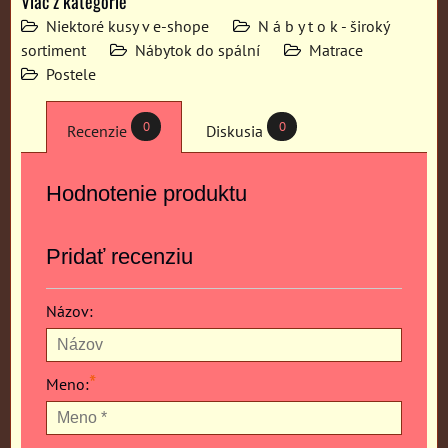
Viac z kategórie
Niektoré kusy v e-shope
N á b y t o k - široký
sortiment
Nábytok do spální
Matrace
Postele
0
0
Recenzie
Diskusia
Hodnotenie produktu
Pridať recenziu
Názov:
*
Meno: