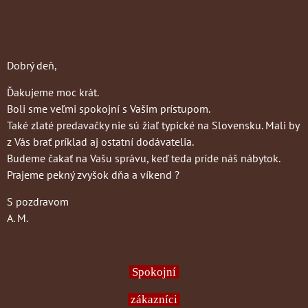
Dobrý deň,
Ďakujeme moc krát.
Boli sme veľmi spokojní s Vašim prístupom.
Také zlaté predavačky nie sú žiaľ typické na Slovensku. Mali by
z Vás brať príklad aj ostatní dodávatelia.
Budeme čakať na Vašu správu, keď teda príde náš nábytok.
Prajeme pekný zvyšok dňa a víkend ?
S pozdravom
A. M.
Spokojní
zákazníci